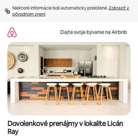
Preskočiť
Niektoré informácie boli automaticky preložené. 
Zobraziť v 
na
pôvodnom znení
obsah.
Dajte svoje bývanie na Airbnb
Dovolenkové prenájmy v lokalite Licán
Ray