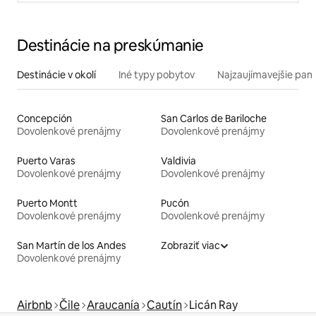
Destinácie na preskúmanie
Destinácie v okolí
Iné typy pobytov
Najzaujímavejšie pami
Concepción
San Carlos de Bariloche
Dovolenkové prenájmy
Dovolenkové prenájmy
Puerto Varas
Valdivia
Dovolenkové prenájmy
Dovolenkové prenájmy
Puerto Montt
Pucón
Dovolenkové prenájmy
Dovolenkové prenájmy
San Martín de los Andes
Zobraziť viac
Dovolenkové prenájmy
Airbnb
Čile
Araucanía
Cautín
Licán Ray