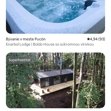
Bývanie v meste Pucón
Priemerné oho
4,94 (93)
Enarbol Lodge | Boldo House so súkromnou vírivkou
Superhostiteľ
Superhostiteľ