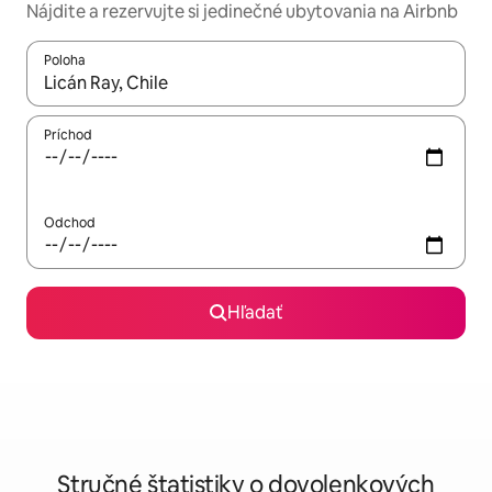
Nájdite a rezervujte si jedinečné ubytovania na Airbnb
Poloha
Keď budú výsledky k dispozícii, môžete si ich prechádzať pom
Príchod
Odchod
Hľadať
Stručné štatistiky o dovolenkových