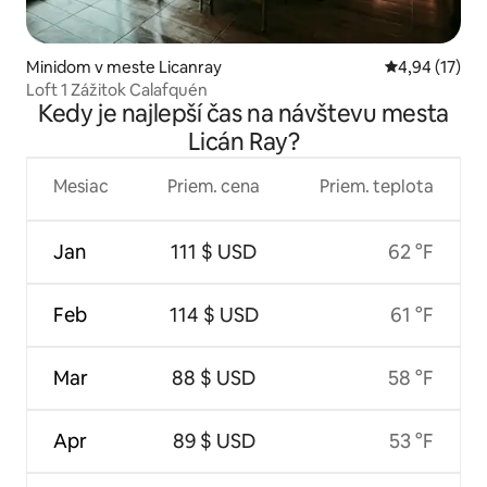
Minidom v meste Licanray
Priemerné oho
4,94 (17)
Loft 1 Zážitok Calafquén
Kedy je najlepší čas na návštevu mesta
Licán Ray?
Mesiac
Priem. cena
Priem. teplota
Jan
111 $ USD
62 °F
Feb
114 $ USD
61 °F
Mar
88 $ USD
58 °F
Apr
89 $ USD
53 °F