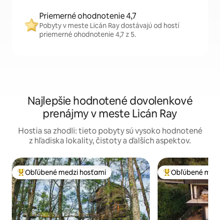
Priemerné ohodnotenie 4,7
Pobyty v meste Licán Ray dostávajú od hostí
priemerné ohodnotenie 4,7 z 5.
Najlepšie hodnotené dovolenkové
prenájmy v meste Licán Ray
Hostia sa zhodli: tieto pobyty sú vysoko hodnotené
z hľadiska lokality, čistoty a ďalších aspektov.
Obľúbené medzi hosťami
Obľúbené medz
Najobľúbenejšie medzi hosťami
Najobľúbenejšie 