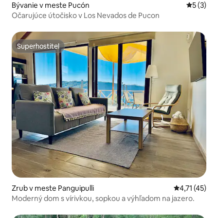
Bývanie v meste Pucón
Priemerné
5 (3)
Očarujúce útočisko v Los Nevados de Pucon
Superhostiteľ
Superhostiteľ
Zrub v meste Panguipulli
Priemerné oh
4,71 (45)
Moderný dom s vírivkou, sopkou a výhľadom na jazero.