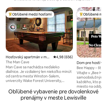
Obľúbené medzi hosťami
Obľúbené medz
Najobľúbenejšie medzi hosťami
Najobľúbenejšie 
Hosťovský apartmán v mes
Priemerné ohodnotenie 4,98 z 5
4,98 (656)
te Winston-Salem
The Man Cave
Dom pre hostí v m
Man Cave sa nachádza neďaleko
mmons
Bee Happy – štúdi
diaľnice. Je vzdialený len niekoľko minút
vítané – žiadne za
Vitajte v „Bee Hap
od centra mesta Winston-Salem,
samoobslužným u
univerzity Wake Forest University,
každého, kto potr
nákupného centra Hanes Mall a
miesto na oddych
nemocnice Baptist Hospital. Bývanie si
Obľúbené vybavenie pre dovolenkové
alebo jednoducho 
určite obľúbite vďaka vlastnému vchodu
Domáce zvieratá s
prenájmy v meste Lewisville
a skvelému vybaveniu v štýle „mužskej
rozmaznávané rovn
jaskyne“… Manželská posteľ King, Wi-Fi,
(prečítajte si naše