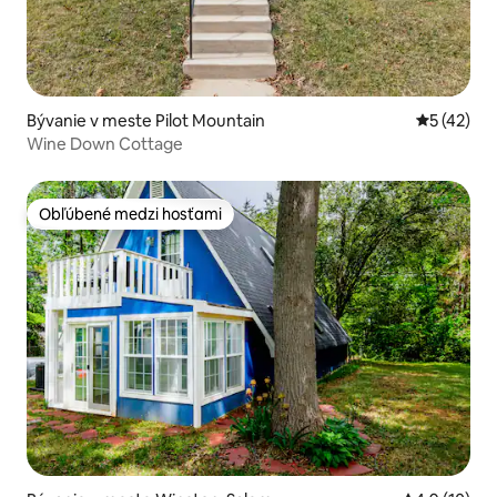
Bývanie v meste Pilot Mountain
Priemerné 
5 (42)
Wine Down Cottage
Obľúbené medzi hosťami
Obľúbené medzi hosťami