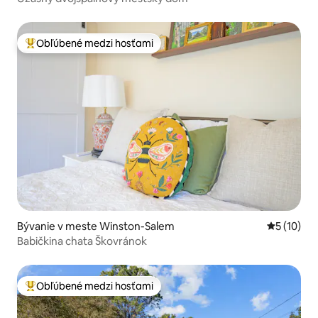
Obľúbené medzi hosťami
Najobľúbenejšie medzi hosťami
Bývanie v meste Winston-Salem
Priemerné 
5 (10)
Babičkina chata Škovránok
Obľúbené medzi hosťami
Najobľúbenejšie medzi hosťami