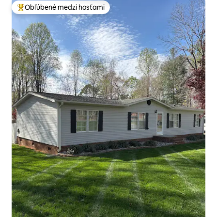
Obľúbené medzi hosťami
Najobľúbenejšie medzi hosťami