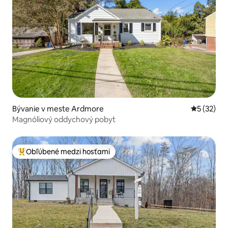
Bývanie v meste Ardmore
Priemerné 
5 (32)
Magnóliový oddychový pobyt
Obľúbené medzi hosťami
Najobľúbenejšie medzi hosťami