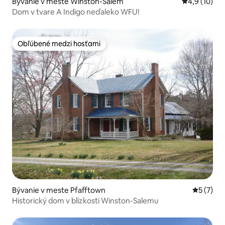
Bývanie v meste Winston-Salem
Priemerné o
4,9 (10)
Dom v tvare A Indigo neďaleko WFU!
Obľúbené medzi hosťami
Obľúbené medzi hosťami
Bývanie v meste Pfafftown
Priemerné
5 (7)
Historický dom v blízkosti Winston-Salemu