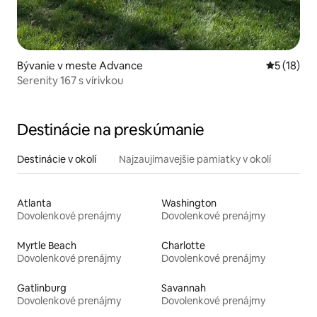
Bývanie v meste Advance
Priemerné 
5 (18)
Serenity 167 s vírivkou
Destinácie na preskúmanie
Destinácie v okolí
Najzaujímavejšie pamiatky v okolí
Atlanta
Washington
Dovolenkové prenájmy
Dovolenkové prenájmy
Myrtle Beach
Charlotte
Dovolenkové prenájmy
Dovolenkové prenájmy
Gatlinburg
Savannah
Dovolenkové prenájmy
Dovolenkové prenájmy