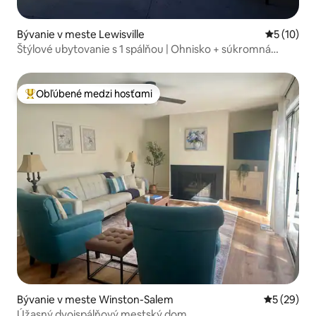
Bývanie v meste Lewisville
Priemerné 
5 (10)
Štýlové ubytovanie s 1 spálňou | Ohnisko + súkromná
terasa | Winston
Obľúbené medzi hosťami
Najobľúbenejšie medzi hosťami
Bývanie v meste Winston-Salem
Priemerné 
5 (29)
Úžasný dvojspálňový mestský dom