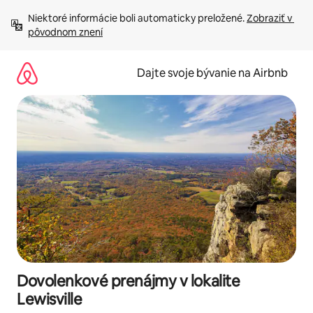
Preskočiť
Niektoré informácie boli automaticky preložené. 
Zobraziť v 
na
pôvodnom znení
obsah.
Dajte svoje bývanie na Airbnb
Dovolenkové prenájmy v lokalite
Lewisville