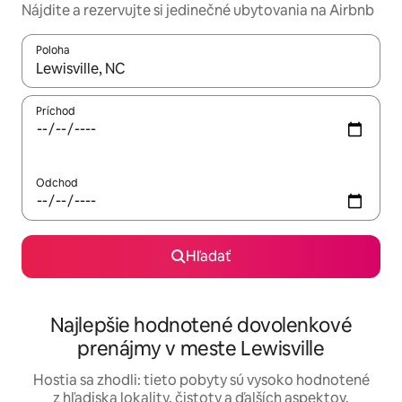
Nájdite a rezervujte si jedinečné ubytovania na Airbnb
Poloha
Keď budú výsledky k dispozícii, môžete si ich prechádzať pom
Príchod
Odchod
Hľadať
Najlepšie hodnotené dovolenkové
prenájmy v meste Lewisville
Hostia sa zhodli: tieto pobyty sú vysoko hodnotené
z hľadiska lokality, čistoty a ďalších aspektov.