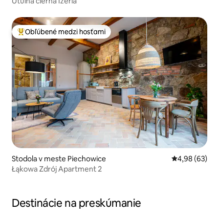
Útulná čierna Izeria
Obľúbené medzi hosťami
Najobľúbenejšie medzi hosťami
Stodola v meste Piechowice
Priemerné oho
4,98 (63)
Łąkowa Zdrój Apartment 2
Destinácie na preskúmanie