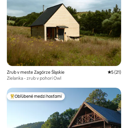
Zrub v meste Zagórze Śląskie
Priemerné
5 (21)
Zielanka - zrub v pohorí Owl
Obľúbené medzi hosťami
Najobľúbenejšie medzi hosťami