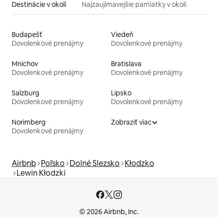
Destinácie v okolí
Najzaujímavejšie pamiatky v okolí
Budapešť
Viedeň
Dovolenkové prenájmy
Dovolenkové prenájmy
Mníchov
Bratislava
Dovolenkové prenájmy
Dovolenkové prenájmy
Salzburg
Lipsko
Dovolenkové prenájmy
Dovolenkové prenájmy
Norimberg
Zobraziť viac
Dovolenkové prenájmy
Airbnb
Poľsko
Dolné Slezsko
Kłodzko
Lewin Kłodzki
© 2026 Airbnb, Inc.