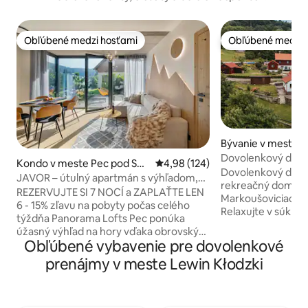
Obľúbené medzi hosťami
Obľúbené medzi 
Obľúbené medzi hosťami
Obľúbené medzi 
Bývanie v meste V
ňovice
Dovolenkový dom 
Kondo v meste Pec pod Sně
Priemerné ohodnotenie 4,98 z 5
4,98 (124)
Dovolenkový dom C
žkou
JAVOR – útulný apartmán s výhľadom,
rekreačný dom vho
terasou, parkoviskom
REZERVUJTE SI 7 NOCÍ a ZAPLAŤTE LEN
Markoušoviciach 
6 - 15% zľavu na pobyty počas celého
Relaxujte v súkro
týždňa Panorama Lofts Pec ponúka
panoramatickým v
úžasný výhľad na hory vďaka obrovským
užite vírivku (k dis
Obľúbené vybavenie pre dovolenkové
skleneným stenám, vďaka ktorým sa
ktorá sa zahreje na
cítite ako súčasť okolia. Táto nová
prenájmy v meste Lewin Kłodzki
Úplne samostatný
budova je jedným z architektonických
priestrannom sú
vrcholov mesta. Má ideálnu polohu
viacerými terasami
medzi centrom a hlavnými lyžiarskymi
osobu a sprchou s