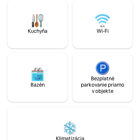
svahmi. Obe sú v pešej vzdialenosti.
Bezplatné Wi-Fi je
Vyrazte na svahy priamo na lyžiach alebo
ideálne miesto na 
jednu zastávku skibusom, ktorý
energie!
zastavuje priamo za domom. Centrum
mesta je vzdialené len 5 minút chôdze.
Kuchyňa
Wi-Fi
Bezplatné
Bazén
parkovanie priamo
v objekte
Klimatizácia