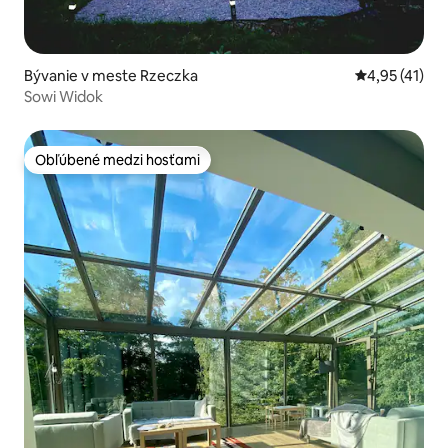
Bývanie v meste Rzeczka
Priemerné oh
4,95 (41)
Sowi Widok
Obľúbené medzi hosťami
Obľúbené medzi hosťami