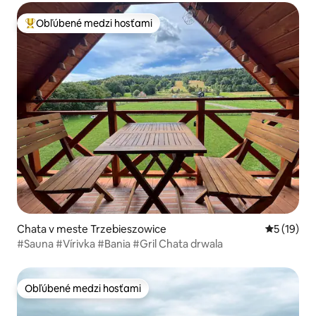
Obľúbené medzi hosťami
Najobľúbenejšie medzi hosťami
Chata v meste Trzebieszowice
Priemerné 
5 (19)
#Sauna #Vírivka #Bania #Gril Chata drwala
Obľúbené medzi hosťami
Obľúbené medzi hosťami