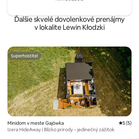
Ďalšie skvelé dovolenkové prenájmy
v lokalite Lewin Kłodzki
Superhostiteľ
Superhostiteľ
Minidom v meste Gajówka
Priemerné
5 (5)
Izera HideAway | Blízko prírody – jedinečný zážitok