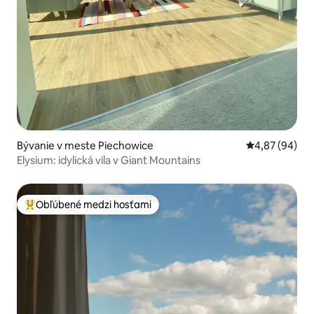
Bývanie v meste Piechowice
Priemerné oho
4,87 (94)
Elysium: idylická vila v Giant Mountains
Obľúbené medzi hosťami
Najobľúbenejšie medzi hosťami