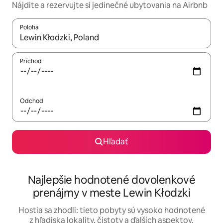
Nájdite a rezervujte si jedinečné ubytovania na Airbnb
Poloha
Keď budú výsledky k dispozícii, môžete si ich prechádzať pom
Príchod
Odchod
Hľadať
Najlepšie hodnotené dovolenkové
prenájmy v meste Lewin Kłodzki
Hostia sa zhodli: tieto pobyty sú vysoko hodnotené
z hľadiska lokality, čistoty a ďalších aspektov.