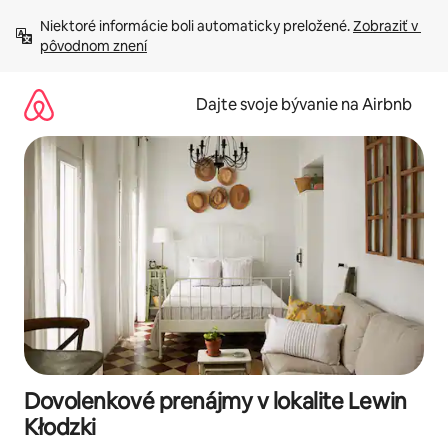
Preskočiť
Niektoré informácie boli automaticky preložené. 
Zobraziť v 
na
pôvodnom znení
obsah.
Dajte svoje bývanie na Airbnb
Dovolenkové prenájmy v lokalite Lewin
Kłodzki