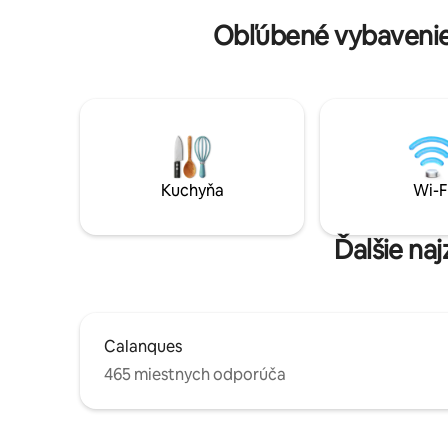
vlastný ča
apartmáno
Obľúbené vybavenie
Intercont
Kuchyňa
Wi-F
Ďalšie na
Calanques
465 miestnych odporúča