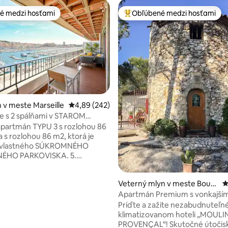
é medzi hosťami
Obľúbené medzi hosťami
é medzi hosťami
Najobľúbenejšie medzi hosťami
4,97 z 5, počet hodnotení: 224
v meste Marseille
Priemerné ohodnotenie 4,89 z 5, počet hodno
4,89 (242)
e s 2 spálňami v STAROM
 86 m ² + parkovanie
partmán TYPU 3 s rozlohou 86
a s rozlohou 86 m2, ktorá je
 vlastného SÚKROMNÉHO
ÉHO PARKOVISKA. 5.
 a najvyššie poschodie s
pamiatkovo chránenej budovy
Veterný mlyn v meste Bouc-
P
): ničím nerušený výhľad na
Bel-Air
y, súkromie, keď ste doma.
Apartmán Premium s vonkajším
výhľad na Marseille:
v mlyne
Príďte a zažite nezabudnuteľné
ický výhľad na 180° na starý
klimatizovanom hoteli „MOUL
 Notre Dame de la Garde,
PROVENÇAL“! Skutočné útočisk