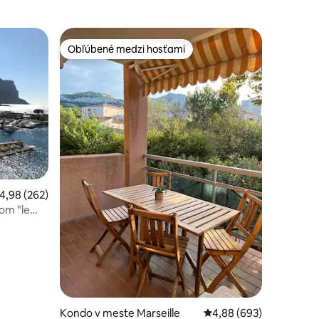
Obľúbené medzi hosťami
Obľúbené medzi hosťami
riemerné ohodnotenie 4,98 z 5, počet hodnotení: 262
4,98 (262)
om "le
otení: 122
Kondo v meste Marseille
Priemerné ohodnotenie 
4,88 (693)