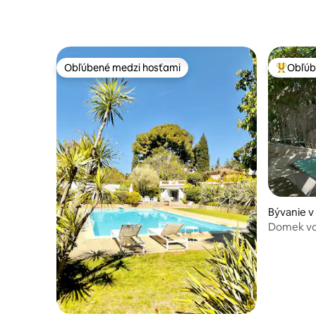
Obľúbené medzi hosťami
Obľúb
Obľúbené medzi hosťami
Najobľúb
Bývanie v
Domek vo
panorama