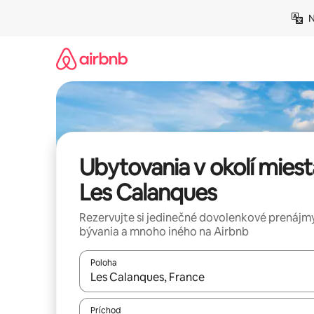
Preskočiť
N
na
obsah.
Ubytovania v okolí miest
Les Calanques
Rezervujte si jedinečné dovolenkové prenájmy
bývania a mnoho iného na Airbnb
Poloha
Keď budú výsledky k dispozícii, môžete si ich p
Príchod