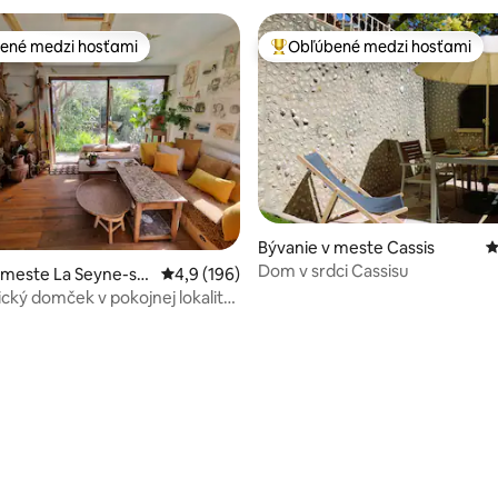
ené medzi hosťami
Obľúbené medzi hosťami
enejšie medzi hosťami
Najobľúbenejšie medzi hosťami
nie 5 z 5, počet hodnotení: 14
Bývanie v meste Cassis
P
Dom v srdci Cassisu
 meste La Seyne-su
Priemerné ohodnotenie 4,9 z 5, počet hodn
4,9 (196)
ický domček v pokojnej lokalite,
ej vzdialenosti