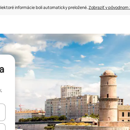
iektoré informácie boli automaticky preložené. 
Zobraziť v pôvodnom 
a
,
rechádzať pomocou klávesov so šípkami nahor a nadol alebo ich pres