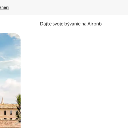
znení
Dajte svoje bývanie na Airbnb
kúmať pomocou dotykových gest či potiahnutia prstom.