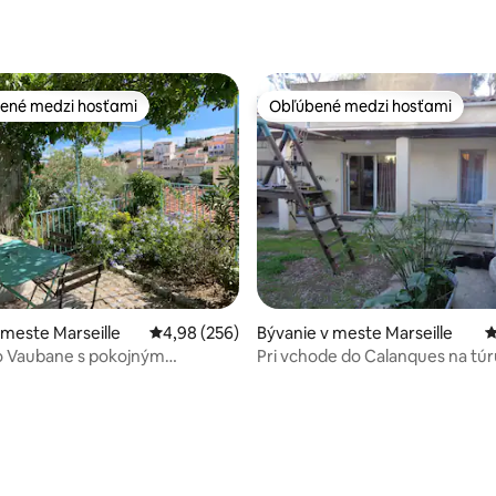
ené medzi hosťami
Obľúbené medzi hosťami
enejšie medzi hosťami
Obľúbené medzi hosťami
 meste Marseille
Priemerné ohodnotenie 4,98 z 5, počet hodno
4,98 (256)
Bývanie v meste Marseille
P
 Vaubane s pokojným
Pri vchode do Calanques na tú
tickým výhľadom