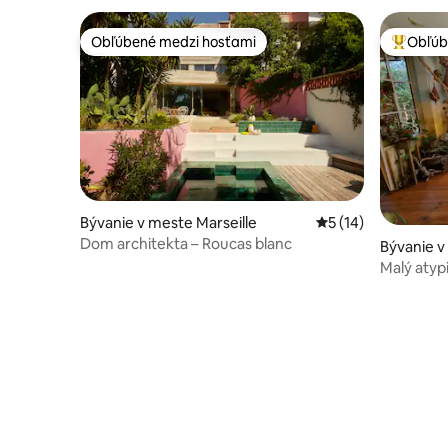
Obľúbené medzi hosťami
Obľúb
Obľúbené medzi hosťami
Najobľúb
Bývanie v meste Marseille
Priemerné ohodnote
5 (14)
Dom architekta – Roucas blanc
Bývanie v
r-Mer
Malý atyp
pláž v peš