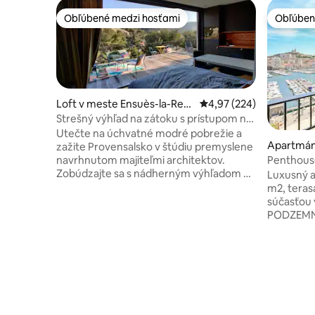
Obľúbené medzi hosťami
Obľúben
Obľúbené medzi hosťami
Obľúben
Loft v meste Ensuès-la-Red
Priemerné ohodnotenie 
4,97 (224)
onne
Strešný výhľad na zátoku s prístupom na
pláž
Utečte na úchvatné modré pobrežie a
Apartmán 
zažite Provensalsko v štúdiu premyslene
Penthous
navrhnutom majiteľmi architektov.
PRÍSTAVE,
Zobúdzajte sa s nádherným výhľadom na
Luxusný a
kopec a more zo svojej súkromnej terasy
m2, teras
a vychutnajte si všetko moderné
súčasťou
pohodlie. Prejdite sa na piesočnú pláž a
PODZEMN
preskúmajte zátoky s bezplatným
poschodie
morským kajakom. Pohodlná poloha 10
výťahom 
minút od miestnej železničnej stanice a
(POUILLON
25 minút od letiska Marseille s
obe stran
bezplatným parkovaním. Na modrom
Najkrajší 
pobreží Provensalska čaká
Panoramat
nezabudnuteľné dobrodružstvo!
prístav a