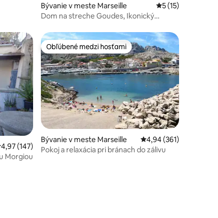
Bývanie v meste Marseille
Priemerné ohodnot
5 (15)
Dom na streche Goudes, Ikonický
šarm, 5 osôb
Obľúbené medzi hosťami
Obľúbené medzi hosťami
Bývanie v meste Marseille
Priemerné ohodnotenie
4,94 (361)
tení: 256
riemerné ohodnotenie 4,97 z 5, počet hodnotení: 147
4,97 (147)
Pokoj a relaxácia pri bránach do zálivu
ru Morgiou