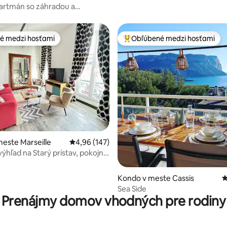
artmán so záhradou a
kom
é medzi hosťami
Obľúbené medzi hosťami
é medzi hosťami
Najobľúbenejšie medzi hosťami
4,97 z 5, počet hodnotení: 498
este Marseille
Priemerné ohodnotenie 4,96 z 5, počet hodno
4,96 (147)
výhľad na Starý prístav, pokojný
ovaný, T2 Chic
Kondo v meste Cassis
P
Sea Side
Prenájmy domov vhodných pre rodiny