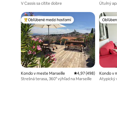
V Cassis sa cítite dobre
Útulný ap
parkovis
Obľúbené medzi hosťami
Obľúben
Najobľúbenejšie medzi hosťami
Obľúben
Kondo v meste Marseille
Priemerné ohodnotenie 
4,97 (498)
Kondo v m
Strešná terasa, 360° výhľad na Marseille
Atypický 
a klimatiz