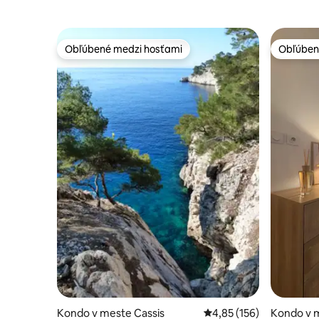
Obľúbené medzi hosťami
Obľúben
Obľúbené medzi hosťami
Obľúben
Kondo v meste Cassis
Priemerné ohodnotenie 
4,85 (156)
Kondo v m