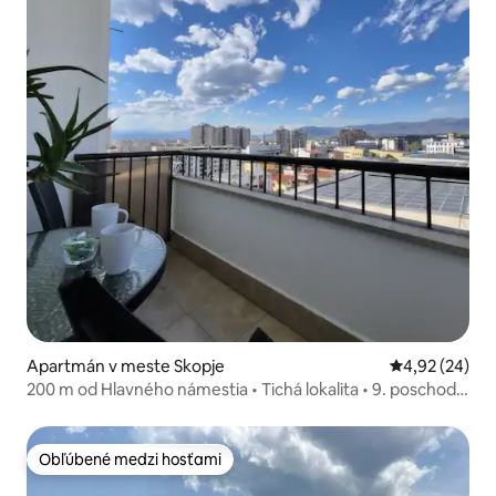
Apartmán v meste Skopje
Priemerné oho
4,92 (24)
200 m od Hlavného námestia • Tichá lokalita • 9. poschodie
• 2 balkóny
Obľúbené medzi hosťami
Obľúbené medzi hosťami