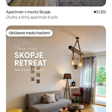
Apartmán v meste Skopje
Priemerné 
5 (20)
Útulný a tichý apartmán Kozle
Obľúbené medzi hosťami
Obľúbené medzi hosťami