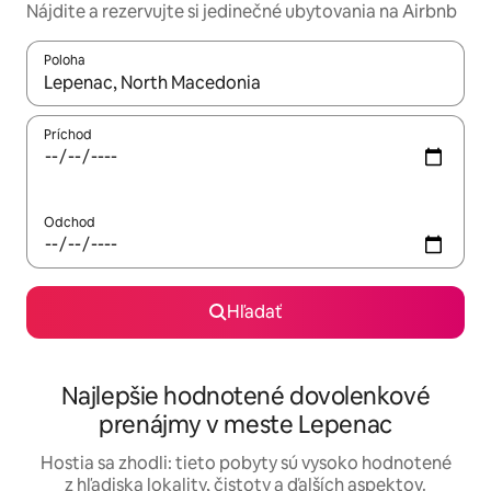
Nájdite a rezervujte si jedinečné ubytovania na Airbnb
Poloha
Keď budú výsledky k dispozícii, môžete si ich prechádzať pom
Príchod
Odchod
Hľadať
Najlepšie hodnotené dovolenkové
prenájmy v meste Lepenac
Hostia sa zhodli: tieto pobyty sú vysoko hodnotené
z hľadiska lokality, čistoty a ďalších aspektov.