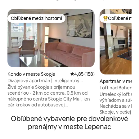
Obľúbené medzi hosťami
Obľúbené medz
Obľúbené medzi hosťami
Najobľúbenejšie 
Kondo v meste Skopje
Priemerné ohodnotenie 4,85 z 5
4,85 (158)
Dizajnový apartmán | Inteligentný
Apartmán v meste
zámok a bezplatné parkovanie + RÝCHLE
Živé bývanie Skopje s príjemnou
Loft nad Bohemia
Wi-Fi
scenériou - 2 km od centra, 0,5 km od
Umelecký loft s 
nákupného centra Skopje City Mall, len
výhľadom a súkro
pár krokov od autobusovej
Nachádza sa v Deb
zastávky/verejnej dopravy. Táto oblasť
Skopje, v pešej vzd
ponúka bezplatné parkovanie nonstop,
Obľúbené vybavenie pre dovolenkové
Boemska, Central 
množstvo reštaurácií, obchodov a
námestia. Vybavené modulárnym
prenájmy v meste Lepenac
nemocnícov (Sistina/Zan Mitrev/8.
nábytkom, násten
septembra). Inteligentný príchod, Wi-
pripravuje na relax