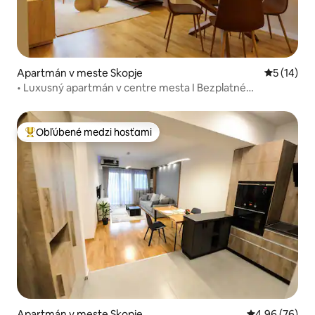
Apartmán v meste Skopje
Priemerné 
5 (14)
• Luxusný apartmán v centre mesta I Bezplatné
parkovanie v interiéri •
Obľúbené medzi hosťami
Najobľúbenejšie medzi hosťami
Apartmán v meste Skopje
Priemerné oho
4,96 (76)