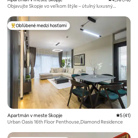
Objavujte Skopje vo veľkom štýle – útulný luxusný
apartmán pre dvoch
Obľúbené medzi hosťami
Najobľúbenejšie medzi hosťami
Apartmán v meste Skopje
Priemerné
5 (41)
Urban Oasis 16th Floor Penthouse,Diamond Residence