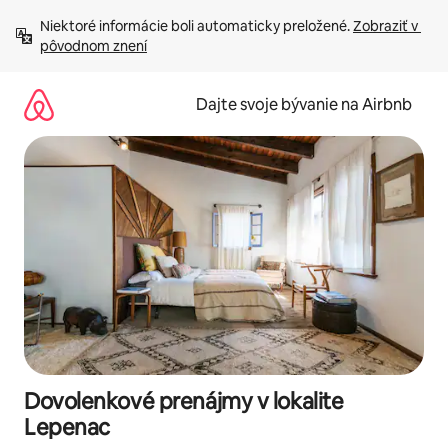
Preskočiť
Niektoré informácie boli automaticky preložené. 
Zobraziť v 
na
pôvodnom znení
obsah.
Dajte svoje bývanie na Airbnb
Dovolenkové prenájmy v lokalite
Lepenac