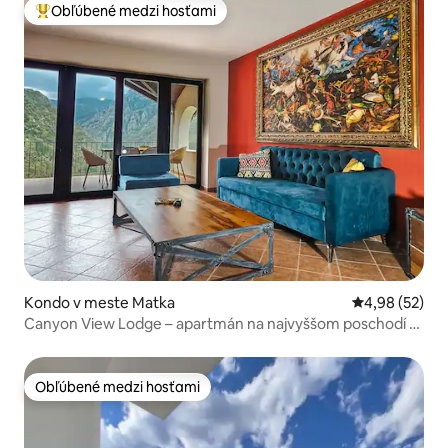
Obľúbené medzi hosťami
Najobľúbenejšie medzi hosťami
Kondo v meste Matka
Priemerné oho
4,98 (52)
Canyon View Lodge – apartmán na najvyššom poschodí s
výhľadom
Obľúbené medzi hosťami
Obľúbené medzi hosťami