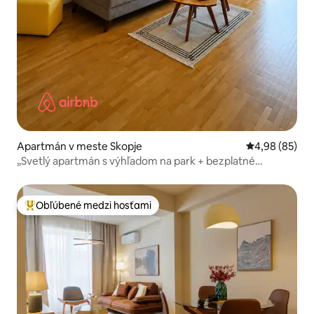
Apartmán v meste Skopje
Priemerné oho
4,98 (85)
„Svetlý apartmán s výhľadom na park + bezplatné
parkovanie“
Obľúbené medzi hosťami
Najobľúbenejšie medzi hosťami