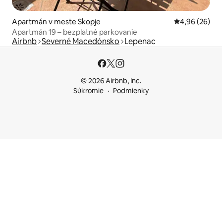
Apartmán v meste Skopje
Priemerné oho
4,96 (26)
Apartmán 19 – bezplatné parkovanie
Airbnb
Severné Macedónsko
Lepenac
© 2026 Airbnb, Inc.
Súkromie
Podmienky