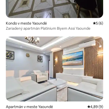
Kondo v meste Yaoundé
Priemerné
5 (6)
Zariadený apartmán Platinium Biyem Assi Yaounde
Apartmán v meste Yaoundé
Priemerné oh
4,89 (9)