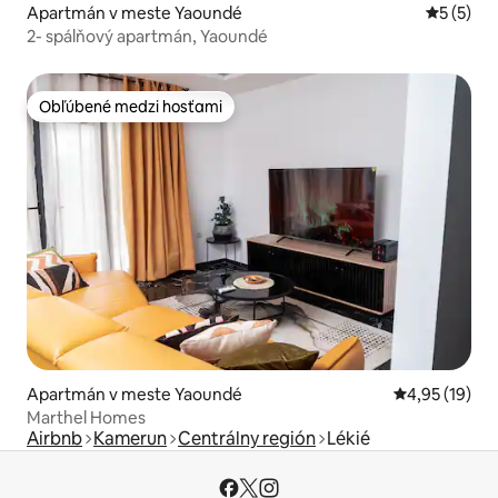
Apartmán v meste Yaoundé
Priemerné
5 (5)
2- spálňový apartmán, Yaoundé
Obľúbené medzi hosťami
Obľúbené medzi hosťami
Apartmán v meste Yaoundé
Priemerné oho
4,95 (19)
Marthel Homes
Airbnb
Kamerun
Centrálny región
Lékié