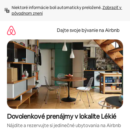
Preskočiť
Niektoré informácie boli automaticky preložené. 
Zobraziť v 
na
pôvodnom znení
obsah.
Dajte svoje bývanie na Airbnb
Dovolenkové prenájmy v lokalite Lékié
Nájdite a rezervujte si jedinečné ubytovania na Airbnb