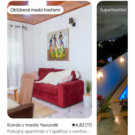
Obľúbené medzi hosťami
Superhostiteľ
Obľúbené medzi hosťami
Superhostiteľ
Kondo v meste Yaoundé
Priemerné ohodnotenie 4,82 z 
4,82 (11)
Pokojný apartmán s 1 spálňou v centre