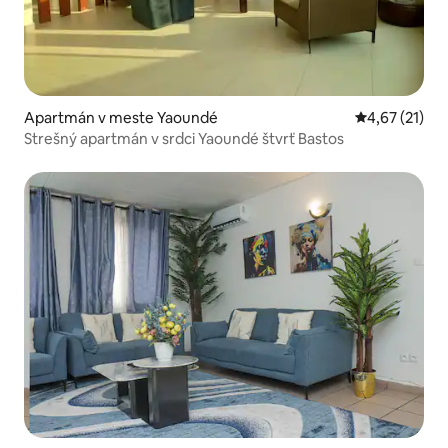
Apartmán v meste Yaoundé
Priemerné oh
4,67 (21)
Strešný apartmán v srdci Yaoundé štvrť Bastos