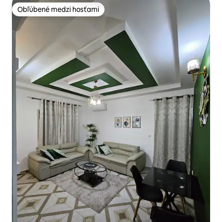
Obľúbené medzi hosťami
Obľúbené medzi hosťami