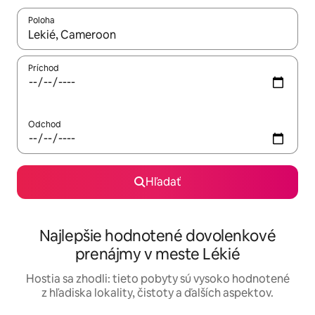
Poloha
Keď budú výsledky k dispozícii, môžete si ich prechádzať pom
Príchod
Odchod
Hľadať
Najlepšie hodnotené dovolenkové
prenájmy v meste Lékié
Hostia sa zhodli: tieto pobyty sú vysoko hodnotené
z hľadiska lokality, čistoty a ďalších aspektov.