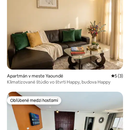
Apartmán v meste Yaoundé
Priemerné
5 (3)
Klimatizované štúdio vo štvrti Happy, budova Happy
Obľúbené medzi hosťami
Obľúbené medzi hosťami