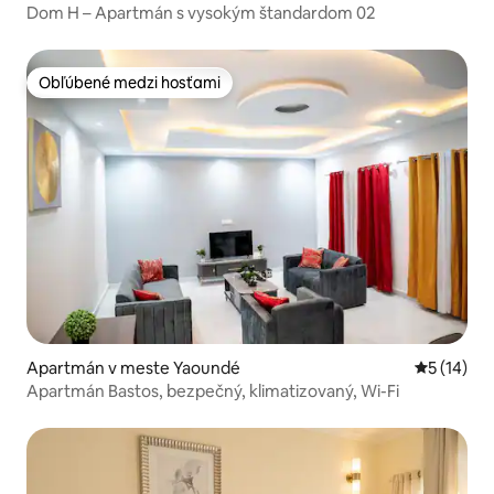
Dom H – Apartmán s vysokým štandardom 02
Obľúbené medzi hosťami
Obľúbené medzi hosťami
Apartmán v meste Yaoundé
Priemerné 
5 (14)
Apartmán Bastos, bezpečný, klimatizovaný, Wi-Fi