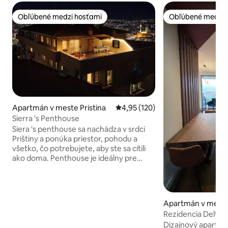
Obľúbené medzi hosťami
Obľúbené medzi 
Obľúbené medzi hosťami
Obľúbené medzi 
Apartmán v meste Pristina
Priemerné ohodnotenie 4,95 z 5
4,95 (120)
Sierra 's Penthouse
Siera 's penthouse sa nachádza v srdci
Prištiny a ponúka priestor, pohodu a
všetko, čo potrebujete, aby ste sa cítili
ako doma. Penthouse je ideálny pre
páry, priateľov a rodiny. Je to 140 m2 s
balkónom s rozlohou 70 m2, ktorý je
ideálny na rannú kávu, popoludňajšiu
prácu, večerné grilovanie a spoločenské
Apartmán v meste
stretnutia. Hlavné atrakcie mesta (pešo):
Rezidencia Delta, 
Mestské námestie - 2 min. Mestský park
Bezplatné parkov
Dizajnový apartm
(City Park) - 2 min. Pamätník New Born