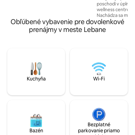
poschodí v úplne 
Monument - 10 min. Mestské múzeum -
wellness centrom 
10 min. Katedrála Matka Tereza - 10 min.
Nachádza sa minú
Obľúbené vybavenie pre dovolenkové
nákupného centra D
minút chôdze od 
prenájmy v meste Lebane
mesta, Námestia kr
podzemnej garáži j
bezplatné súkrom
Apartmán je vyba
sušičkou 2 v 1, um
chladničkou, mraz
je krásny výhľad n
Breh rieky je dok
jogging a beh.
Kuchyňa
Wi-Fi
Bezplatné
Bazén
parkovanie priamo