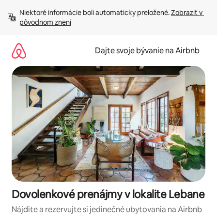
Preskočiť
Niektoré informácie boli automaticky preložené. 
Zobraziť v 
na
pôvodnom znení
obsah.
Dajte svoje bývanie na Airbnb
Dovolenkové prenájmy v lokalite Lebane
Nájdite a rezervujte si jedinečné ubytovania na Airbnb