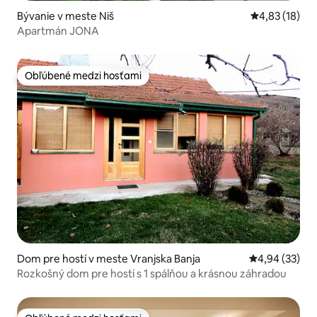
Bývanie v meste Niš
Priemerné oho
4,83 (18)
Apartmán JONA
Obľúbené medzi hosťami
Obľúbené medzi hosťami
Dom pre hostí v meste Vranjska Banja
Priemerné oho
4,94 (33)
Rozkošný dom pre hostí s 1 spálňou a krásnou záhradou