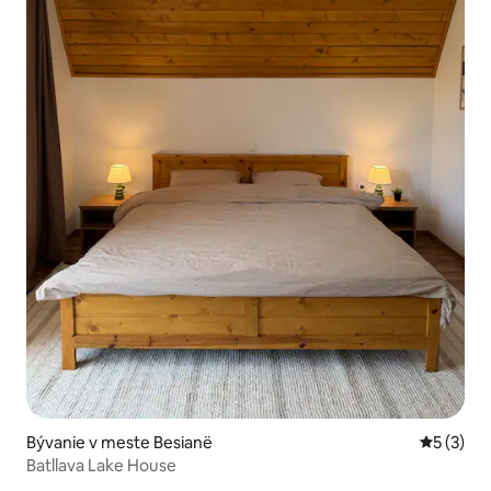
Bývanie v meste Besianë
Priemerné
5 (3)
Batllava Lake House