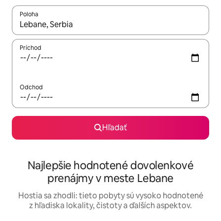
Poloha
Keď budú výsledky k dispozícii, môžete si ich prechádzať pom
Príchod
Odchod
Hľadať
Najlepšie hodnotené dovolenkové
prenájmy v meste Lebane
Hostia sa zhodli: tieto pobyty sú vysoko hodnotené
z hľadiska lokality, čistoty a ďalších aspektov.