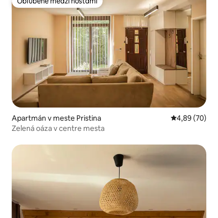
Obľúbené medzi hosťami
Obľúbené medzi hosťami
Apartmán v meste Pristina
Priemerné oho
4,89 (70)
Zelená oáza v centre mesta