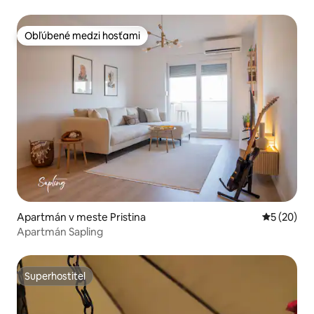
Obľúbené medzi hosťami
Obľúbené medzi hosťami
Apartmán v meste Pristina
Priemerné 
5 (20)
Apartmán Sapling
Superhostiteľ
Superhostiteľ