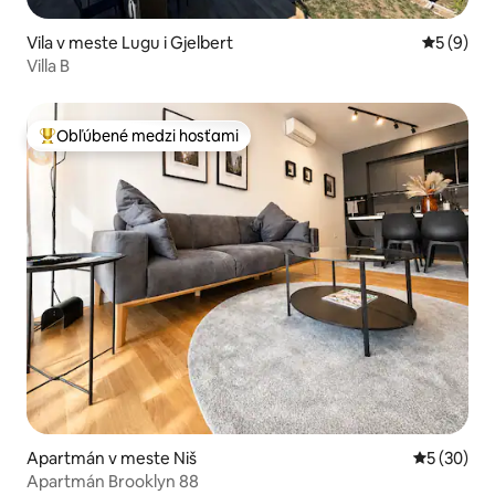
Vila v meste Lugu i Gjelbert
Priemerné
5 (9)
Villa B
Obľúbené medzi hosťami
Najobľúbenejšie medzi hosťami
Apartmán v meste Niš
Priemerné 
5 (30)
Apartmán Brooklyn 88