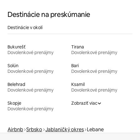
Destinácie na preskúmanie
Destinácie v okolí
Bukurešť
Tirana
Dovolenkové prenájmy
Dovolenkové prenájmy
Solún
Bari
Dovolenkové prenájmy
Dovolenkové prenájmy
Belehrad
Ksamil
Dovolenkové prenájmy
Dovolenkové prenájmy
Skopje
Zobraziť viac
Dovolenkové prenájmy
Airbnb
Srbsko
Jablaničký okres
Lebane