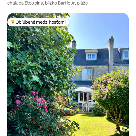
chalupa Etoupins, blízko Barfleur, pláže
Obľúbené medzi hosťami
Najobľúbenejšie medzi hosťami