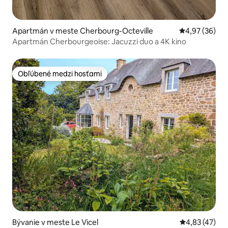
Apartmán v meste Cherbourg-Octeville
Priemerné oho
4,97 (36)
Apartmán Cherbourgeoise: Jacuzzi duo a 4K kino
Obľúbené medzi hosťami
Obľúbené medzi hosťami
Bývanie v meste Le Vicel
Priemerné oho
4,83 (47)