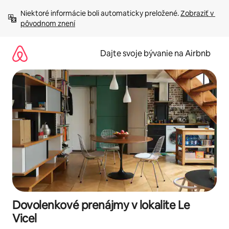
Preskočiť
Niektoré informácie boli automaticky preložené. 
Zobraziť v 
na
pôvodnom znení
obsah.
Dajte svoje bývanie na Airbnb
Dovolenkové prenájmy v lokalite Le
Vicel