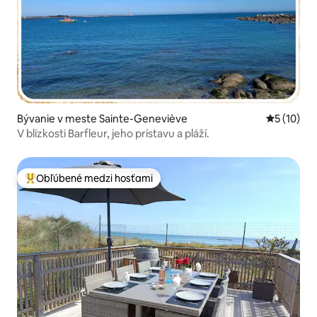
Bývanie v meste Sainte-Geneviève
Priemerné 
5 (10)
V blízkosti Barfleur, jeho prístavu a pláží.
Obľúbené medzi hosťami
Najobľúbenejšie medzi hosťami