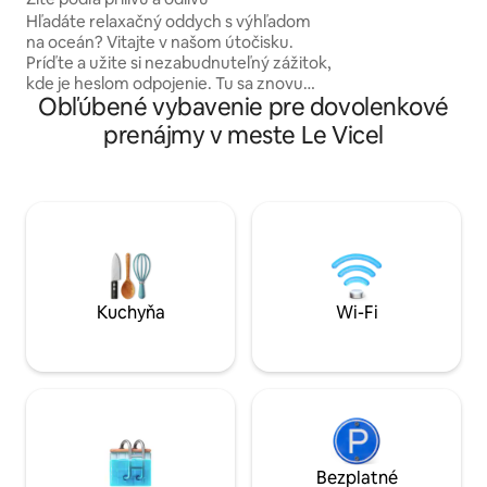
tryskami a zažite 
Hľadáte relaxačný oddych s výhľadom
úplnom súkromí. Potom objavte biele
na oceán? Vitajte v našom útočisku.
piesočné pláže Urv
Príďte a užite si nezabudnuteľný zážitok,
chodníky a divokú 
kde je heslom odpojenie. Tu sa znovu
uprostred prírody,
Obľúbené vybavenie pre dovolenkové
spojíte s prírodou a budete žiť v rytme
prílivu a odlivu. Vďaka 180-stupňovému
prenájmy v meste Le Vicel
panoramatickému výhľadu na more
budete môcť obdivovať meniacu sa
scenériu krajiny v priebehu dňa.
Výnimočné miesto na načerpanie
nových síl a vytvorenie
nezabudnuteľných spomienok.
Normandia vám leží pri nohách a more je
vaším jediným horizontom.
Kuchyňa
Wi-Fi
Bezplatné