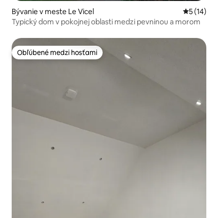
Bývanie v meste Le Vicel
Priemerné 
5 (14)
Typický dom v pokojnej oblasti medzi pevninou a morom
Obľúbené medzi hosťami
Obľúbené medzi hosťami