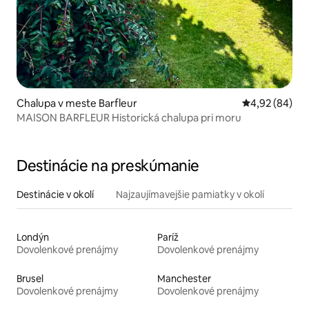
Chalupa v meste Barfleur
Priemerné oho
4,92 (84)
MAISON BARFLEUR Historická chalupa pri moru
Destinácie na preskúmanie
Destinácie v okolí
Najzaujímavejšie pamiatky v okolí
Londýn
Paríž
Dovolenkové prenájmy
Dovolenkové prenájmy
Brusel
Manchester
Dovolenkové prenájmy
Dovolenkové prenájmy