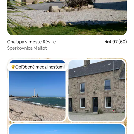
Chalupa v meste Réville
Priemerné oho
4,97 (60)
Šperkovnica Maltot
Obľúbené medzi hosťami
Najobľúbenejšie medzi hosťami