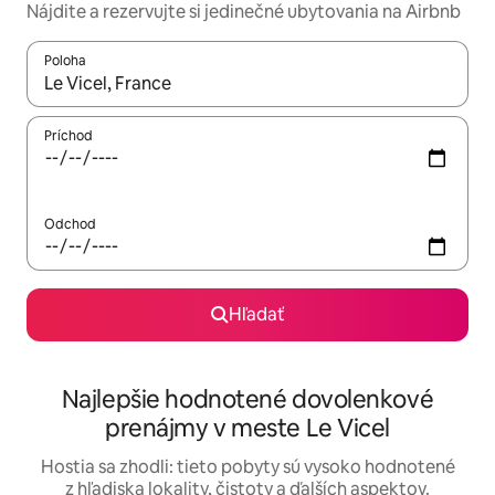
Nájdite a rezervujte si jedinečné ubytovania na Airbnb
Poloha
Keď budú výsledky k dispozícii, môžete si ich prechádzať pom
Príchod
Odchod
Hľadať
Najlepšie hodnotené dovolenkové
prenájmy v meste Le Vicel
Hostia sa zhodli: tieto pobyty sú vysoko hodnotené
z hľadiska lokality, čistoty a ďalších aspektov.