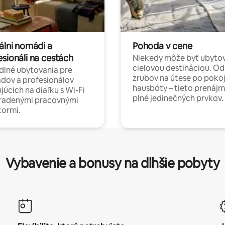
álni nomádi a
Pohoda v cene
esionáli na cestách
Niekedy môže byť ubyto
cieľovou destináciou. Od
lné ubytovania pre
zrubov na útese po poko
dov a profesionálov
hausbóty – tieto prenájm
júcich na diaľku s Wi-Fi
plné jedinečných prvkov.
hradenými pracovnými
tormi.
Vybavenie a bonusy na dlhšie pobyty