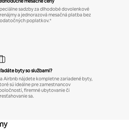
ednoduché mesačné ceny
peciálne sadzby za dlhodobé dovolenkové
renájmy a jednorazová mesačná platba bez
odatočných poplatkov.*
ľadáte byty so službami?
a Airbnb nájdete kompletne zariadené byty,
toré sú ideálne pre zamestnancov
poločností, firemné ubytovanie či
resťahovanie sa.
my