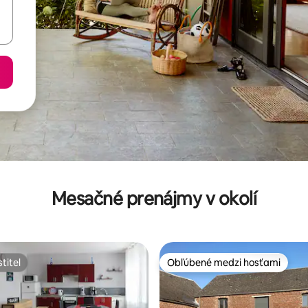
Mesačné prenájmy v okolí
titeľ
Obľúbené medzi hosťami
titeľ
Obľúbené medzi hosťami