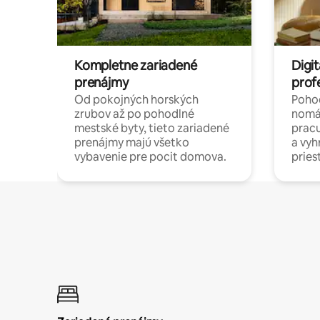
Kompletne zariadené
Digit
prenájmy
prof
Od pokojných horských
Pohod
zrubov až po pohodlné
nomá
mestské byty, tieto zariadené
pracu
prenájmy majú všetko
a vy
vybavenie pre pocit domova.
pries