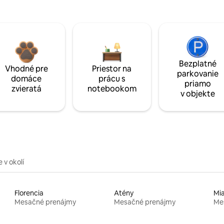
Bezplatné
Vhodné pre
Priestor na
parkovanie
domáce
prácu s
priamo
zvieratá
notebookom
v objekte
 v okolí
Florencia
Atény
Mi
Mesačné prenájmy
Mesačné prenájmy
Me