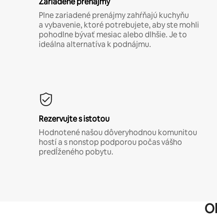
Zariadené prenájmy
Plne zariadené prenájmy zahŕňajú kuchyňu
a vybavenie, ktoré potrebujete, aby ste mohli
pohodlne bývať mesiac alebo dlhšie. Je to
ideálna alternatíva k podnájmu.
Rezervujte s istotou
Hodnotené našou dôveryhodnou komunitou
hostí a s nonstop podporou počas vášho
predĺženého pobytu.
O