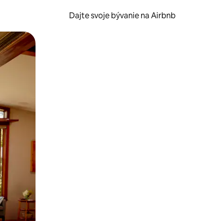
Dajte svoje bývanie na Airbnb
kúmať pomocou dotykových gest či potiahnutia prstom.