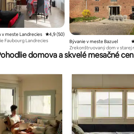
 v meste Landrecies
Priemerné ohodnotenie 4,9 z 5, počet hod
4,9 (50)
ie Faubourg Landrecies
 4,92 z 5, počet hodnotení: 13
Bývanie v meste Bazuel
P
Zrekonštruovaný dom v starej 
Pohodlie domova a skvelé mesačné cen
farme