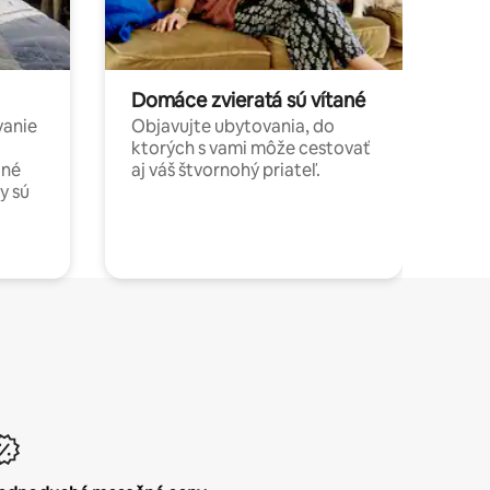
Domáce zvieratá sú vítané
vanie
Objavujte ubytovania, do
ktorých s vami môže cestovať
jné
aj váš štvornohý priateľ.
y sú