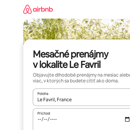
Preskočiť
na
obsah.
Mesačné prenájmy
v lokalite Le Favril
Objavujte dlhodobé prenájmy na mesiac aleb
viac, v ktorých sa budete cítiť ako doma.
Poloha
Keď budú výsledky k dispozícii, môžete si ich p
Príchod