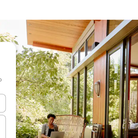
o
rechádzať pomocou klávesov so šípkami nahor a nadol alebo ich pres