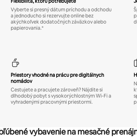
Flexibilita, ktorú potrebujete
J
Vyberte si presný dátum príchodu a odchodu
Š
a jednoducho si rezervujte online bez
p
akýchkoľvek dodatočných záväzkov alebo
d
papierovania.*
Priestory vhodné na prácu pre digitálnych
H
nomádov
N
Cestujete a pracujete zároveň? Nájdite si
k
dlhodobý pobyt s vysokorýchlostným Wi-Fi a
s
vyhradenými pracovnými priestormi.
p
bľúbené vybavenie na mesačné prenáj