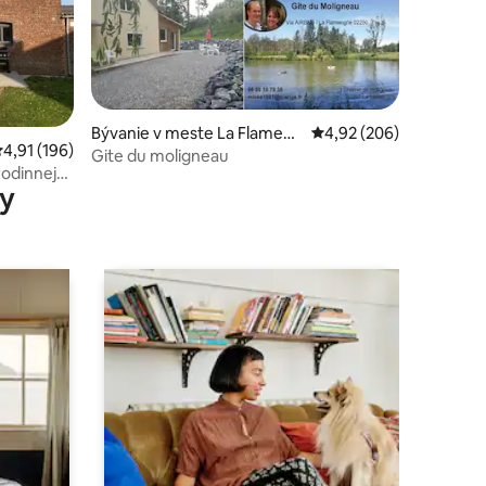
notení: 50
Bývanie v meste La Flameng
Priemerné ohodnotenie 
4,92 (206)
riemerné ohodnotenie 4,91 z 5, počet hodnotení: 196
4,91 (196)
rie
Gite du moligneau
rodinnej
y