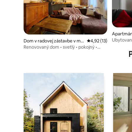
Apartmán
Ubytovan
Dom v radovej zástavbe v me
Priemerné ohodnotenie
4,92 (13)
ste Étreux
Renovovaný dom • svetlý • pokojný •
dvor a gril