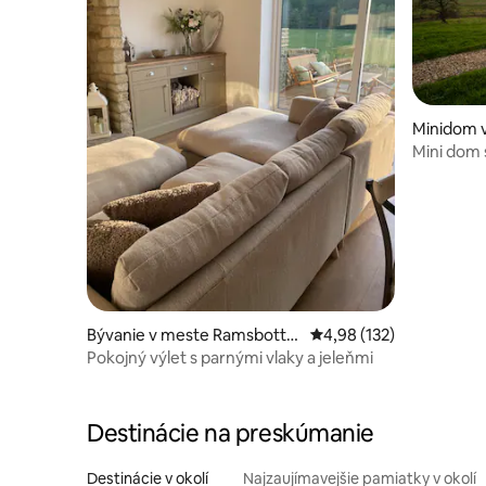
Minidom 
Mini dom s
Bývanie v meste Ramsbotto
Priemerné ohodnotenie 
4,98 (132)
m
Pokojný výlet s parnými vlaky a jeleňmi
Destinácie na preskúmanie
Destinácie v okolí
Najzaujímavejšie pamiatky v okolí