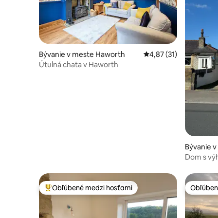
Bývanie v meste Haworth
Priemerné ohodnotenie
4,87 (31)
Útulná chata v Haworth
Bývanie v
ey
Dom s vý
Obľúbené medzi hosťami
Obľúben
Najobľúbenejšie medzi hosťami
Obľúben