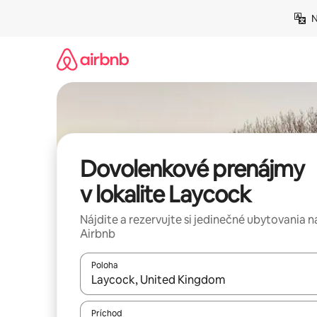
Preskočiť
N
na
obsah.
Dovolenkové prenájmy
v lokalite Laycock
Nájdite a rezervujte si jedinečné ubytovania n
Airbnb
Poloha
Keď budú výsledky k dispozícii, môžete si ich p
Príchod