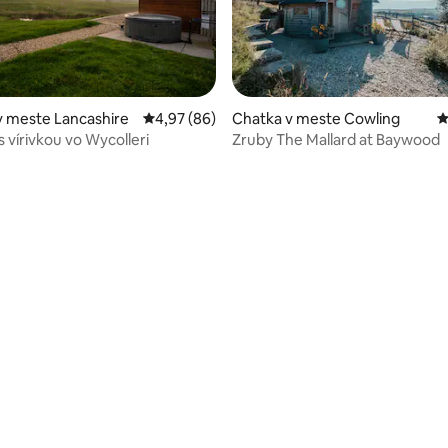
v meste Lancashire
Priemerné ohodnotenie 4,97 z 5, počet hodn
4,97 (86)
Chatka v meste Cowling
P
 vírivkou vo Wycolleri
Zruby The Mallard at Baywood
4,98 z 5, počet hodnotení: 132