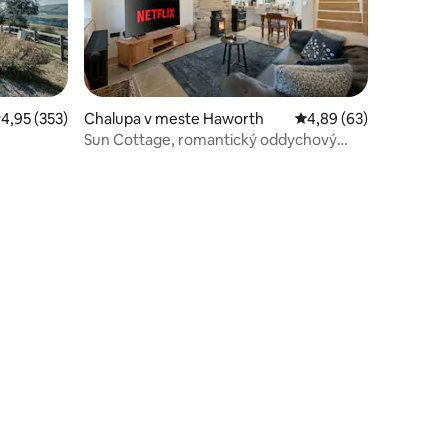
otení: 86
riemerné ohodnotenie 4,95 z 5, počet hodnotení: 353
4,95 (353)
Chalupa v meste Haworth
Priemerné ohodnotenie
4,89 (63)
Sun Cottage, romantický oddychový
domček pre páry.