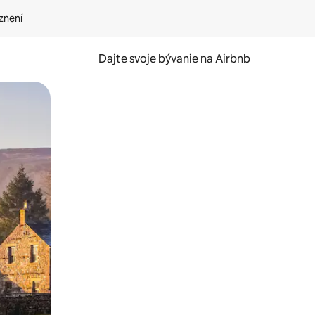
znení
Dajte svoje bývanie na Airbnb
kúmať pomocou dotykových gest či potiahnutia prstom.