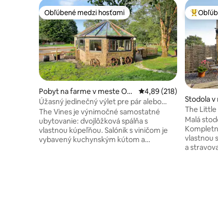
Obľúbené medzi hosťami
Obľúb
Obľúbené medzi hosťami
Najobľúb
Pobyt na farme v meste Oak
Priemerné ohodnotenie 
4,89 (218)
Stodola v
worth
Úžasný jedinečný výlet pre pár alebo
hley
The Little
mladú rodinu
The Vines je výnimočné samostatné
Country
Malá stodo
ubytovanie: dvojlôžková spálňa s
Kompletn
vlastnou kúpeľňou. Salónik s viničom je
vlastnou 
vybavený kuchynským kútom a
a stravovacím
rozkladacou pohovkou. Nachádza sa v
sporák a 
otvorených poliach a vidieckych pruhoch
príjemné prostredi
k vresoviskám. Vonkajší jedálenský
podlahové
priestor s grilovacou doskou a ohniskom
čomu je ú
na exkluzívnej terase s vlajkou. Prineste si
internet 
vlastné drevo na oheň a podpaľovanie
televíziou
atď. Súkromné parkovisko, posedenie a
dispozícii
výhľad do údolia. 5 minút jazdy od parnej