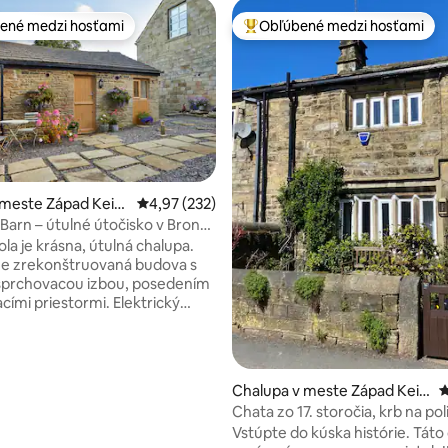
ené medzi hosťami
Obľúbené medzi hosťami
enejšie medzi hosťami
Najobľúbenejšie medzi hosťami
4,89 z 5, počet hodnotení: 218
 meste Západ Keig
Priemerné ohodnotenie 4,97 z 5, počet hodno
4,97 (232)
 Barn – útulné útočisko v Brontë
la je krásna, útulná chalupa.
e zrekonštruovaná budova s
sprchovacou izbou, posedením
i priestormi. Elektrický
drevené nosníky vytvárajú
e. Moderné radiátory,
 sprchové kúrenie, vďaka
tulné a teplé. Superrýchly
Chalupa v meste Západ Keig
P
s50-palcovou inteligentnou
hley
Chata zo 17. storočia, krb na po
, Wi-Fi a nabíjacími zásuvkami K
skrytá záhrada
Vstúpte do kúska histórie. Táto
 je čaj, káva, cukor, bylinkové