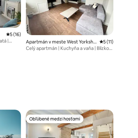
Priemerné ohodnotenie 5 z 5, počet hodnotení: 16
5 (16)
atá |
Apartmán v meste West Yorkshir
Priemerné ohodnot
5 (11)
e
Celý apartmán | Kuchyňa a vaňa | Blízko
Haworthu
notení: 22
Obľúbené medzi hosťami
Obľúbené medzi hosťami