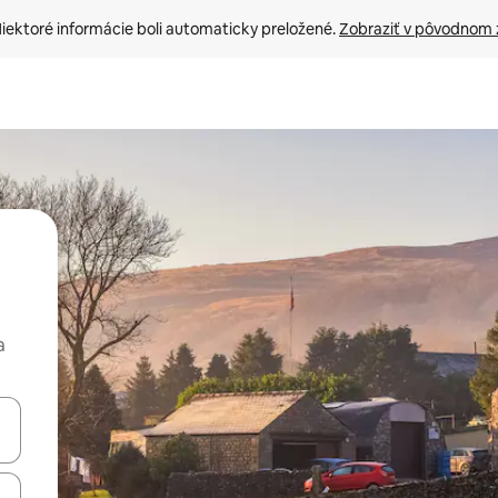
iektoré informácie boli automaticky preložené. 
Zobraziť v pôvodnom 
a
rechádzať pomocou klávesov so šípkami nahor a nadol alebo ich pres