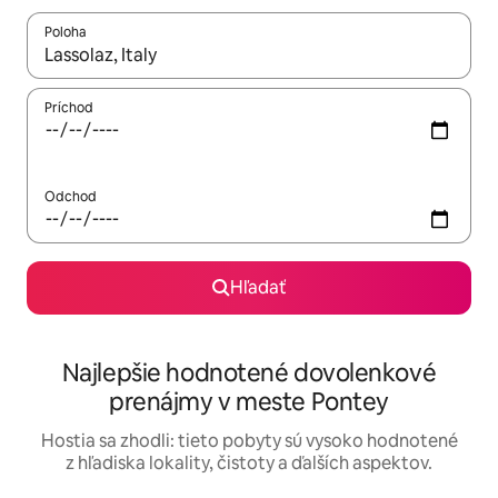
Poloha
Keď budú výsledky k dispozícii, môžete si ich prechádzať pom
Príchod
Odchod
Hľadať
Najlepšie hodnotené dovolenkové
prenájmy v meste Pontey
Hostia sa zhodli: tieto pobyty sú vysoko hodnotené
z hľadiska lokality, čistoty a ďalších aspektov.