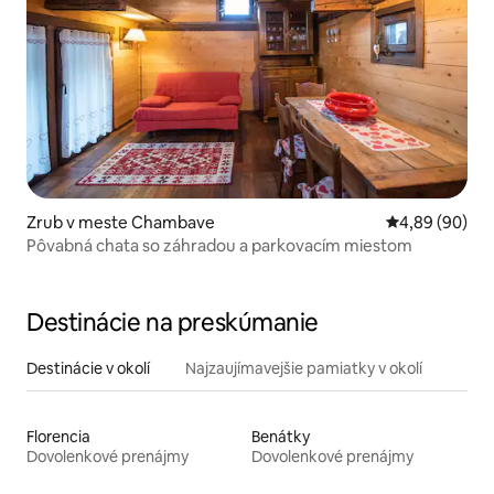
Zrub v meste Chambave
Priemerné oho
4,89 (90)
Pôvabná chata so záhradou a parkovacím miestom
Destinácie na preskúmanie
Destinácie v okolí
Najzaujímavejšie pamiatky v okolí
Florencia
Benátky
Dovolenkové prenájmy
Dovolenkové prenájmy