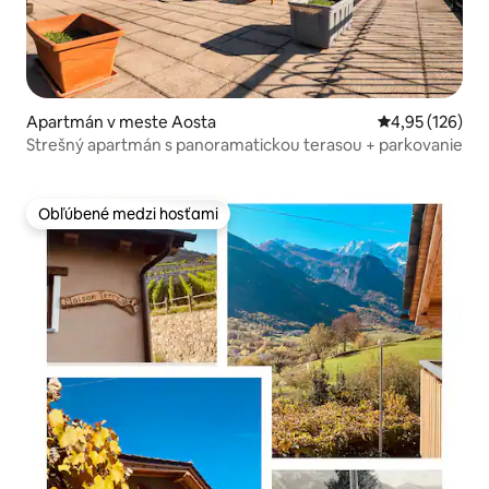
Apartmán v meste Aosta
Priemerné ohod
4,95 (126)
Strešný apartmán s panoramatickou terasou + parkovanie
Obľúbené medzi hosťami
Obľúbené medzi hosťami