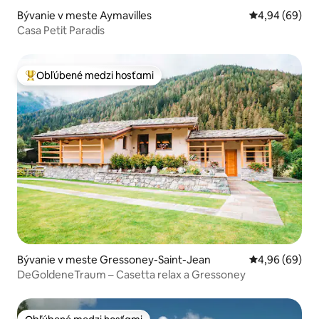
Bývanie v meste Aymavilles
Priemerné oho
4,94 (69)
Casa Petit Paradis
Obľúbené medzi hosťami
Najobľúbenejšie medzi hosťami
Bývanie v meste Gressoney-Saint-Jean
Priemerné oho
4,96 (69)
DeGoldeneTraum – Casetta relax a Gressoney