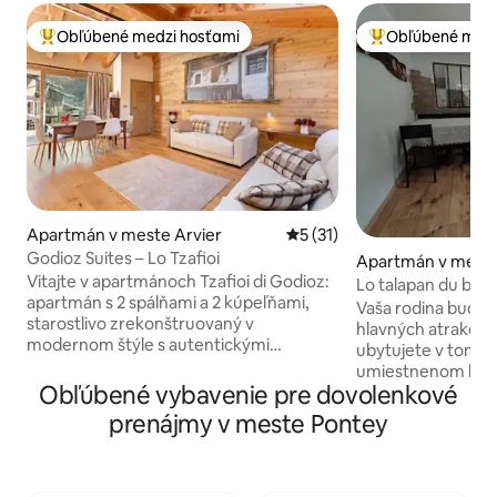
Obľúbené medzi hosťami
Obľúbené medz
Najobľúbenejšie medzi hosťami
Najobľúbenejšie 
Apartmán v meste Arvier
Priemerné ohodnotenie 5 z 
5 (31)
Godioz Suites – Lo Tzafioi
Apartmán v meste
Vitajte v apartmánoch Tzafioi di Godioz:
Lo talapan du bac
apartmán s 2 spálňami a 2 kúpeľňami,
Vaša rodina bude 
starostlivo zrekonštruovaný v
hlavných atrakcií ú
modernom štýle s autentickými
ubytujete v tomto
rustikálnymi drevenými a kamennými
umiestnenom býva
detailmi. Jeho silnou stránkou je
Obľúbené vybavenie pre dovolenkové
v malej, pokojnej 
pôvodný obnovený kozub v strede
mýtneho domu Cha
prenájmy v meste Pontey
domu, vďaka ktorému je atmosféra
zrekonštruovaný 
jedinečná a veľkolepá. Ideálne pre rodiny
strategickej oblas
alebo priateľov, ktorí hľadajú pohodlie,
údolia Aosta. Tich
súkromie a šarm v skutočne špeciálnom