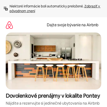
Preskočiť
Niektoré informácie boli automaticky preložené. 
Zobraziť v 
na
pôvodnom znení
obsah.
Dajte svoje bývanie na Airbnb
Dovolenkové prenájmy v lokalite Pontey
Nájdite a rezervujte si jedinečné ubytovania na Airbnb