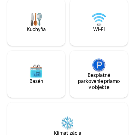
tienistou terasou. K
ubytovaní. Tu si nerezervujete len byt:
grilom. Dom má dv
rezervujete si zážitok pozostávajúci z
televíziu, práčku 
detailov, materiálov, svetla a atmosféry.
parkovanie v blíz
Kuchyňa
Wi-Fi
Bezplatné
Bazén
parkovanie priamo
v objekte
Klimatizácia