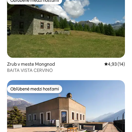
Obľúbené medzi hosťami
Obľúbené medzi hosťami
Zrub v meste Mongnod
Priemerné oho
4,93 (14)
BAITA VISTA CERVINO
Obľúbené medzi hosťami
Obľúbené medzi hosťami