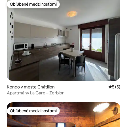
Obľúbené medzi hosťami
Obľúbené medzi hosťami
Kondo v meste Châtillon
Priemerné
5 (5)
Apartmány La Gare – Zerbion
Obľúbené medzi hosťami
Obľúbené medzi hosťami