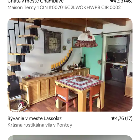
Chata v meste Chambave
Priemerné oho
4,93 (46)
Maison Tercy 1 CIN It007015C2LWOKHWP8 CIR 0002
Bývanie v meste Lassolaz
Priemerné oh
4,76 (17)
Krásna rustikálna vila v Pontey