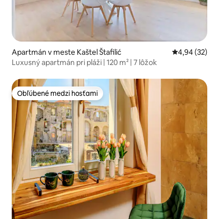
Apartmán v meste Kaštel Štafilić
Priemerné oho
4,94 (32)
Luxusný apartmán pri pláži | 120 m² | 7 lôžok
Obľúbené medzi hosťami
Obľúbené medzi hosťami