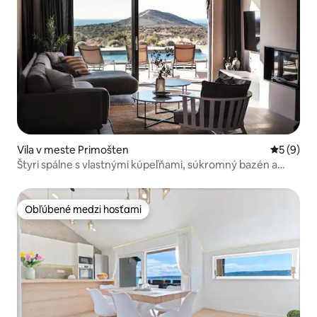
Vila v meste Primošten
Priemerné
5 (9)
Štyri spálne s vlastnými kúpeľňami, súkromný bazén a
výhľad na more
Obľúbené medzi hosťami
Obľúbené medzi hosťami