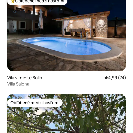
Obľúbené medzi hosťami
Najobľúbenejšie medzi hosťami
Vila v meste Solin
Priemerné oho
4,99 (74)
Villa Salona
Obľúbené medzi hosťami
Obľúbené medzi hosťami