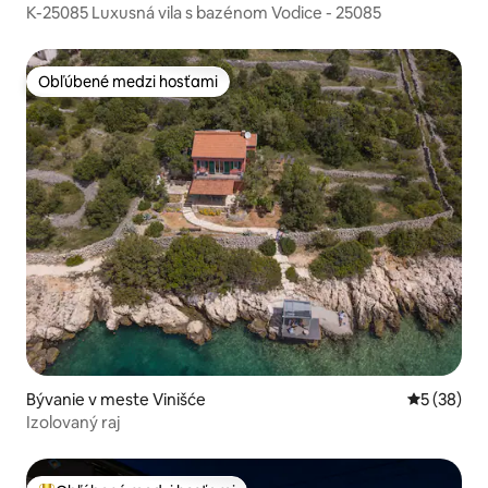
K-25085 Luxusná vila s bazénom Vodice - 25085
Obľúbené medzi hosťami
Obľúbené medzi hosťami
Bývanie v meste Vinišće
Priemerné 
5 (38)
Izolovaný raj