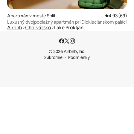
Apartmán v meste Split
Priemerné oho
4,93 (69)
Luxusný dvojpodlažný apartmán pri Diokleciánskom paláci
Airbnb
Chorvátsko
Lake Prokljan
© 2026 Airbnb, Inc.
Súkromie
Podmienky