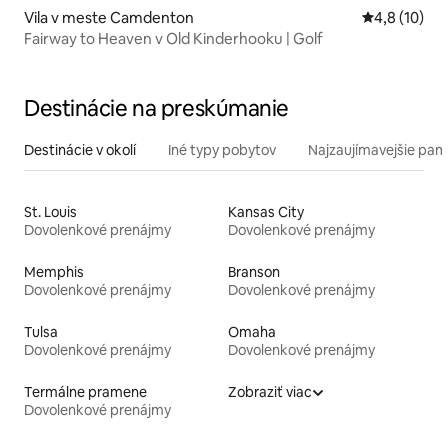
Vila v meste Camdenton
Priemerné o
4,8 (10)
Fairway to Heaven v Old Kinderhooku | Golf
Destinácie na preskúmanie
Destinácie v okolí
Iné typy pobytov
Najzaujímavejšie pami
St. Louis
Kansas City
Dovolenkové prenájmy
Dovolenkové prenájmy
Memphis
Branson
Dovolenkové prenájmy
Dovolenkové prenájmy
Tulsa
Omaha
Dovolenkové prenájmy
Dovolenkové prenájmy
Termálne pramene
Zobraziť viac
Dovolenkové prenájmy