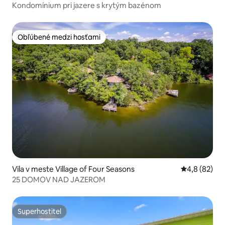
Kondomínium pri jazere s krytým bazénom
Obľúbené medzi hosťami
Obľúbené medzi hosťami
Vila v meste Village of Four Seasons
Priemerné oh
4,8 (82)
25 DOMOV NAD JAZEROM
Superhostiteľ
Superhostiteľ