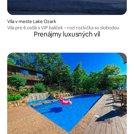
Vila v meste Lake Ozark
Vila pre 6 osôb s VIP balíček – rozl rozlúčka so slobodou
Prenájmy luxusných víl