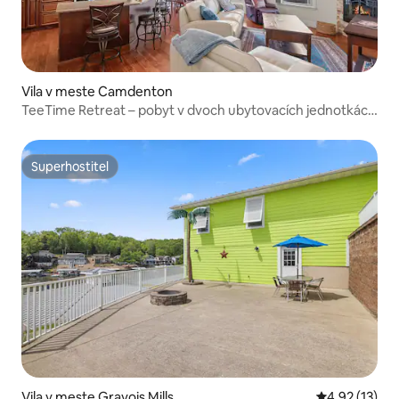
Vila v meste Camdenton
TeeTime Retreat – pobyt v dvoch ubytovacích jednotkách
s kotviskom pre loď
Superhostiteľ
Superhostiteľ
Vila v meste Gravois Mills
Priemerné oh
4,92 (13)