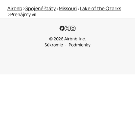
Airbnb
Spojené štáty
Missouri
Lake of the Ozarks
Prenájmy víl
© 2026 Airbnb, Inc.
Súkromie
Podmienky