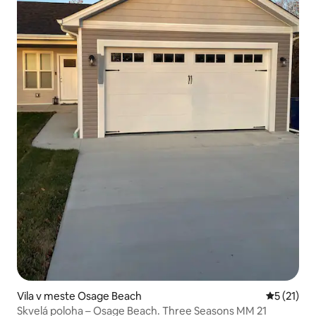
Vila v meste Osage Beach
Priemerné
5 (21)
Skvelá poloha – Osage Beach. Three Seasons MM 21