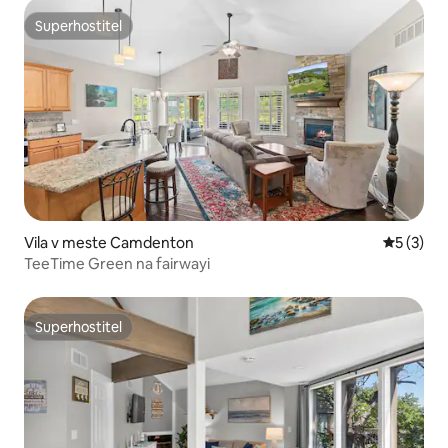
Superhostiteľ
Superhostiteľ
Vila v meste Camdenton
Priemerné
5 (3)
TeeTime Green na fairwayi
Superhostiteľ
Superhostiteľ