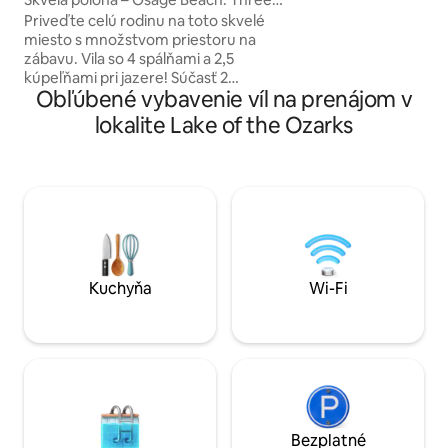
ohni, kým sa deti v
Seasons MM 21
Priveďte celú rodinu na toto skvelé
Večery sa najlepšie
miesto s množstvom priestoru na
popíjaním kokteilo
zábavu. Vila so 4 spálňami a 2,5
obloha prechádza 
kúpeľňami pri jazere! Súčasť 2
Teraz už len stačí 
Obľúbené vybavenie víl na prenájom v
pripojených víl, ktoré boli dokončené
koncom roka 2021. Obe boli vybavené
lokalite Lake of the Ozarks
úplne novým nábytkom a posteľnou
bielizňou, aby bol váš výlet k jazeru
pohodlný a nezabudnuteľný. Sú ideálne
umiestnené, aby ste si mohli vychutnať
jazero, nákupy, reštaurácie a slávnu
rezortnú oblasť Redheads a prístavisko
pre lode. Rezervujte si pre maximálne 10
hostí alebo si rezervujte obe strany a
otvorte dvere pre 20 hostí (max.).
Kuchyňa
Wi-Fi
Bezplatné