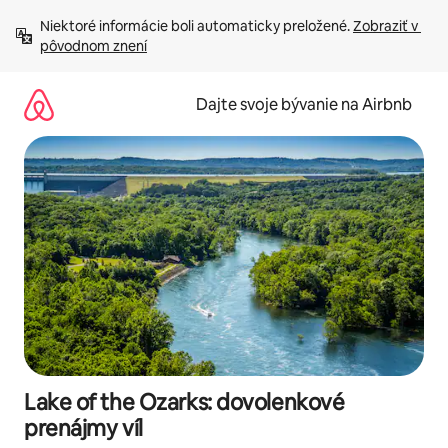
Preskočiť
Niektoré informácie boli automaticky preložené. 
Zobraziť v 
na
pôvodnom znení
obsah.
Dajte svoje bývanie na Airbnb
Lake of the Ozarks: dovolenkové
prenájmy víl