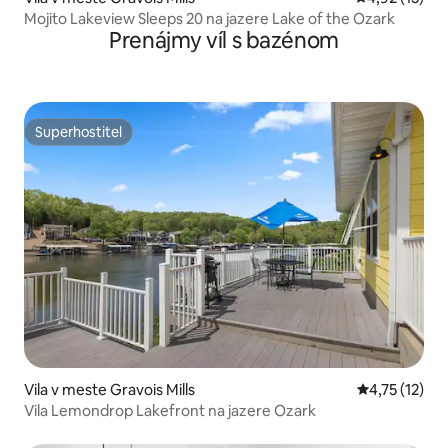
Mojito Lakeview Sleeps 20 na jazere Lake of the Ozark
Prenájmy víl s bazénom
Superhostiteľ
Superhostiteľ
Vila v meste Gravois Mills
Priemerné oh
4,75 (12)
Vila Lemondrop Lakefront na jazere Ozark