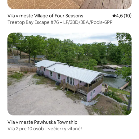
Vila v meste Village of Four Seasons
Priemerné o
4,6 (10)
Treetop Bay Escape #76 – LF/3BD/3BA/Pools-6PP
Vila v meste Pawhuska Township
Vila 2 pre 10 osôb – večierky vítané!