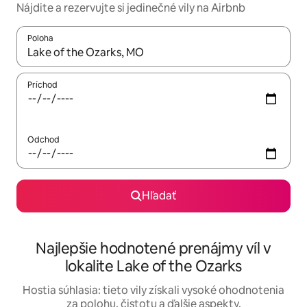
Nájdite a rezervujte si jedinečné vily na Airbnb
Poloha
Keď budú výsledky k dispozícii, môžete si ich prechádzať pom
Príchod
Odchod
Hľadať
Najlepšie hodnotené prenájmy víl v
lokalite Lake of the Ozarks
Hostia súhlasia: tieto vily získali vysoké ohodnotenia
za polohu, čistotu a ďalšie aspekty.