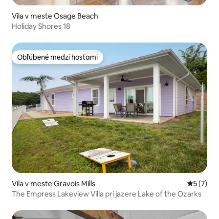
Vila v meste Osage Beach
Holiday Shores 18
Obľúbené medzi hosťami
Obľúbené medzi hosťami
Vila v meste Gravois Mills
Priemerné
5 (7)
The Empress Lakeview Villa pri jazere Lake of the Ozarks