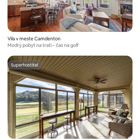
Vila v meste Camdenton
Modrý pobyt na trati – čas na golf
Superhostiteľ
Superhostiteľ