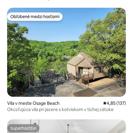
Obľúbené medzi hosťami
Obľúbené medzi hosťami
Vila v meste Osage Beach
Priemerné ohod
4,85 (137)
Okúzľujúca vila pri jazere s kotviskom v tichej zátoke
Superhostiteľ
Superhostiteľ