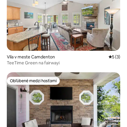
Vila v meste Camdenton
Priemerné
5 (3)
TeeTime Green na fairwayi
Obľúbené medzi hosťami
Obľúbené medzi hosťami