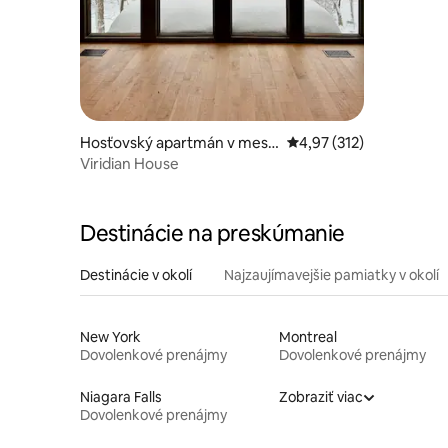
Hosťovský apartmán v mest
Priemerné ohodnotenie 
4,97 (312)
e Marlboro Township
Viridian House
Destinácie na preskúmanie
Destinácie v okolí
Najzaujímavejšie pamiatky v okolí
New York
Montreal
Dovolenkové prenájmy
Dovolenkové prenájmy
Niagara Falls
Zobraziť viac
Dovolenkové prenájmy