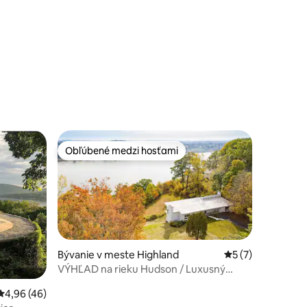
Katonah, NY
notení: 14
Obľúbené medzi hosťami
Obľúbené medzi hosťami
Bývanie v meste Highland
Priemerné ohodno
5 (7)
VÝHĽAD na rieku Hudson / Luxusný
otení: 98
moderný dom
Priemerné ohodnotenie 4,96 z 5, počet hodnotení: 46
4,96 (46)