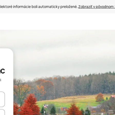
iektoré informácie boli automaticky preložené. 
Zobraziť v pôvodnom 
ac
a
rechádzať pomocou klávesov so šípkami nahor a nadol alebo ich pres