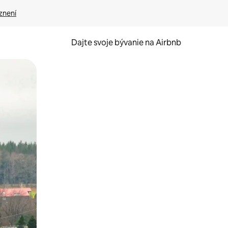
znení
Dajte svoje bývanie na Airbnb
kúmať pomocou dotykových gest či potiahnutia prstom.