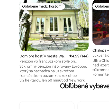
Obľúbené medzi hosťami
Obľúben
Obľúbené medzi hosťami
Obľúben
Chalupa 
d Lake
Luxusná 
Dom pre hostí v meste Wac
Priemerné ohodnotenie 
4,99 (144)
na jazero
Ultra Chi
cabuc
Penzión vo francúzskom štýle pri
nad jaze
súkromnom jazere
Súkromný penzión inšpirovaný Európou,
súkromno
ktorý sa nachádza na uzavretom
komunite pri jaze
francúzskom pozemku s rozlohou
lyžiarske
3,2 hektárov, len 60 minút od New Yorku.
kúpeľov a
Obľúbené vybave
Prostredie obklopené upravenými
Tubing, m
záhradami, sochami z 18. storočia a
vinice a z
súkromným jazerom pôsobí magicky –
herňa/kan
útočisko na francúzskom vidieku.
miestnosť
Priestor navrhnutý architektom Davidom
oplotenej
Eastonom spája klasickú eleganciu s