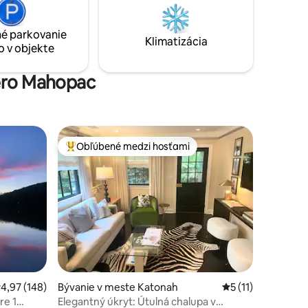
House je ideálny pre dvojicu, ktorá hľadá
vzrušujúci, romantický a jedinečný
lnejších
zážitok, ale môže sa v ňom ubytovať aj
é parkovanie
esta. 20
Klimatizácia
tretia osoba.
o v objekte
út do
orku
zero Mahopac
Obľúbené medzi hosťami
Najobľúbenejšie medzi hosťami
riemerné ohodnotenie 4,97 z 5, počet hodnotení: 148
4,97 (148)
Bývanie v meste Katonah
Priemerné ohodnot
5 (11)
re 1
Elegantný úkryt: Útulná chalupa v