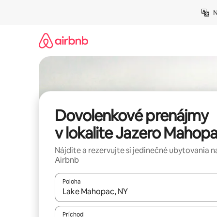
Preskočiť
N
na
obsah.
Dovolenkové prenájmy
v lokalite Jazero Mahop
Nájdite a rezervujte si jedinečné ubytovania n
Airbnb
Poloha
Keď budú výsledky k dispozícii, môžete si ich p
Príchod