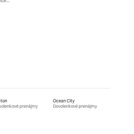
ice
m
ston
Ocean City
volenkové prenájmy
Dovolenkové prenájmy