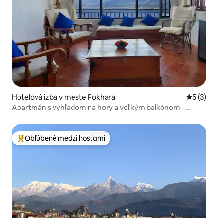
Hotelová izba v meste Pokhara
Priemerné
5 (3)
Apartmán s výhľadom na hory a veľkým balkónom –
Pokhara
Obľúbené medzi hosťami
Najobľúbenejšie medzi hosťami