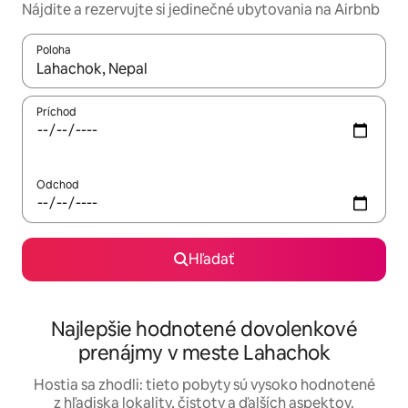
Nájdite a rezervujte si jedinečné ubytovania na Airbnb
Poloha
Keď budú výsledky k dispozícii, môžete si ich prechádzať pom
Príchod
Odchod
Hľadať
Najlepšie hodnotené dovolenkové
prenájmy v meste Lahachok
Hostia sa zhodli: tieto pobyty sú vysoko hodnotené
z hľadiska lokality, čistoty a ďalších aspektov.