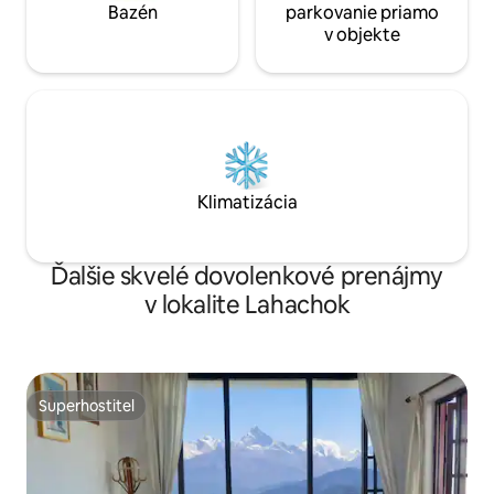
Bazén
parkovanie priamo
v objekte
Klimatizácia
Ďalšie skvelé dovolenkové prenájmy
v lokalite Lahachok
Superhostiteľ
Superhostiteľ