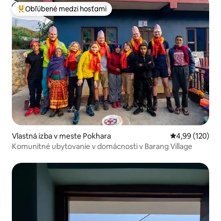
Obľúbené medzi hosťami
Najobľúbenejšie medzi hosťami
Vlastná izba v meste Pokhara
Priemerné ohod
4,99 (120)
Komunitné ubytovanie v domácnosti v Barang Village