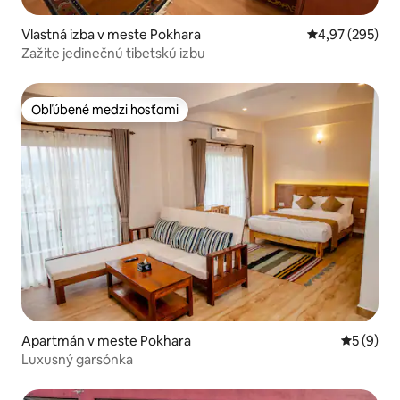
Vlastná izba v meste Pokhara
Priemerné ohod
4,97 (295)
Zažite jedinečnú tibetskú izbu
Obľúbené medzi hosťami
Obľúbené medzi hosťami
Apartmán v meste Pokhara
Priemerné
5 (9)
Luxusný garsónka