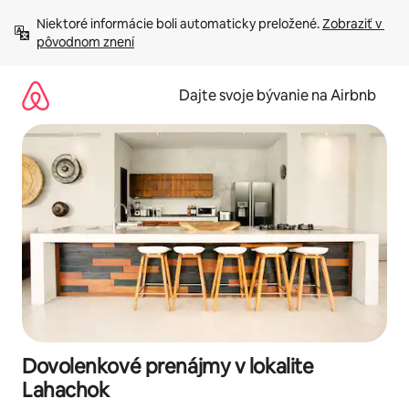
Preskočiť
Niektoré informácie boli automaticky preložené. 
Zobraziť v 
na
pôvodnom znení
obsah.
Dajte svoje bývanie na Airbnb
Dovolenkové prenájmy v lokalite
Lahachok