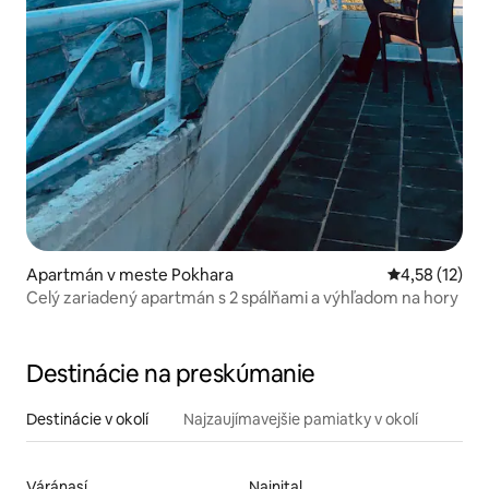
Apartmán v meste Pokhara
Priemerné oh
4,58 (12)
Celý zariadený apartmán s 2 spálňami a výhľadom na hory
Destinácie na preskúmanie
Destinácie v okolí
Najzaujímavejšie pamiatky v okolí
Váránasí
Nainital