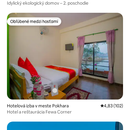
Idylický ekologický domov – 2. poschodie
Obľúbené medzi hosťami
Obľúbené medzi hosťami
Hotelová izba v meste Pokhara
Priemerné ohod
4,83 (102)
Hotel a reštaurácia Fewa Corner