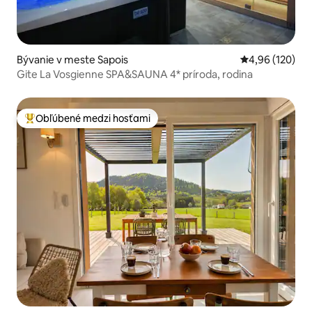
Bývanie v meste Sapois
Priemerné ohod
4,96 (120)
Gite La Vosgienne SPA&SAUNA 4* príroda, rodina
Obľúbené medzi hosťami
Najobľúbenejšie medzi hosťami