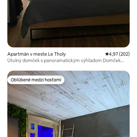
Apartmán v meste Le Tholy
Priemerné ohod
4,97 (202)
Útulný domček s panoramatickým výhľadom Domček
Bouvacôte
Obľúbené medzi hosťami
Obľúbené medzi hosťami