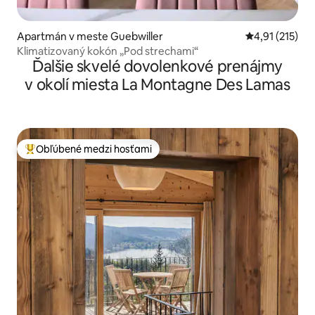
Apartmán v meste Guebwiller
Priemerné oho
4,91 (215)
Klimatizovaný kokón „Pod strechami“
Ďalšie skvelé dovolenkové prenájmy
v okolí miesta La Montagne Des Lamas
Obľúbené medzi hosťami
Najobľúbenejšie medzi hosťami