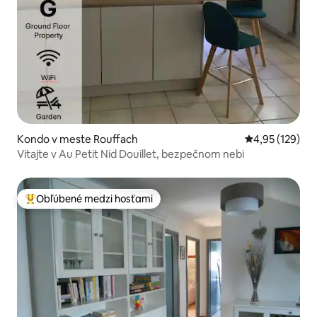
Kondo v meste Rouffach
Priemerné ohod
4,95 (129)
Vitajte v Au Petit Nid Douillet, bezpečnom nebi
Obľúbené medzi hosťami
Najobľúbenejšie medzi hosťami