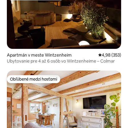
Apartmán v meste Wintzenheim
Priemerné ohod
4,98 (353)
Ubytovanie pre 4 až 6 osôb vo Wintzenheime – Colmar
Obľúbené medzi hosťami
Obľúbené medzi hosťami