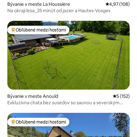
Bývanie v meste La Houssière
Priemerné ohod
4,97 (108)
Na okraji lesa_25 minút od jazier a Hautes-Vosges
Obľúbené medzi hosťami
Najobľúbenejšie medzi hosťami
Bývanie v meste Anould
Priemerné 
5 (152)
Exkluzívna chata bez susedov so saunou a severským
kúpeľom
Obľúbené medzi hosťami
Najobľúbenejšie medzi hosťami