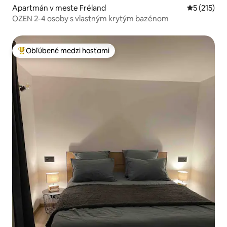
Apartmán v meste Fréland
Priemerné 
5 (215)
OZEN 2-4 osoby s vlastným krytým bazénom
Obľúbené medzi hosťami
Najobľúbenejšie medzi hosťami