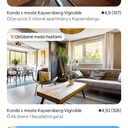
Kondo v meste Kaysersberg-Vignoble
Priemerné oho
4,9 (107)
Očarujúce 2-izbové apartmány v Kaysersbergu
Obľúbené medzi hosťami
Najobľúbenejšie medzi hosťami
Kondo v meste Kaysersberg-Vignoble
Priemerné ohod
4,92 (326)
Ô kb dvere 1 bezplatná garáž