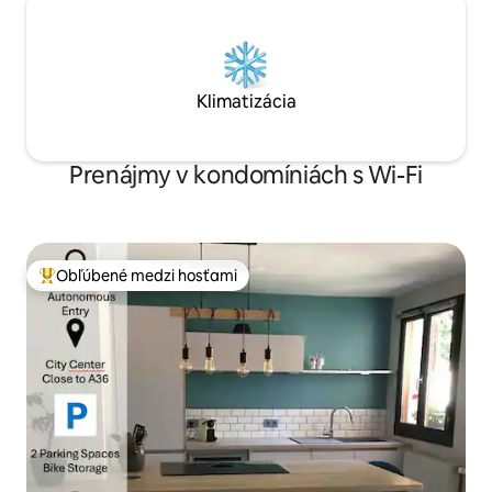
Klimatizácia
Prenájmy v kondomíniách s Wi-Fi
Obľúbené medzi hosťami
Najobľúbenejšie medzi hosťami