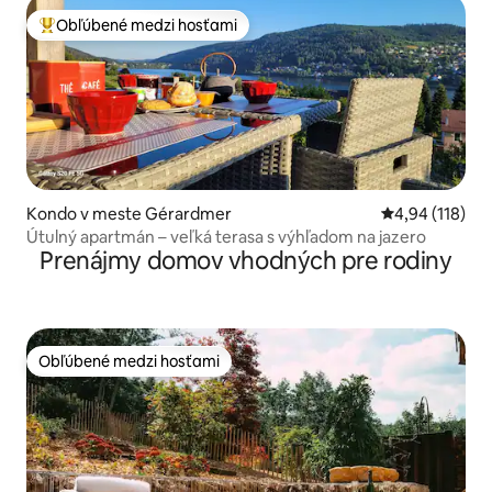
Obľúbené medzi hosťami
Najobľúbenejšie medzi hosťami
Kondo v meste Gérardmer
Priemerné ohod
4,94 (118)
Útulný apartmán – veľká terasa s výhľadom na jazero
Prenájmy domov vhodných pre rodiny
Obľúbené medzi hosťami
Obľúbené medzi hosťami