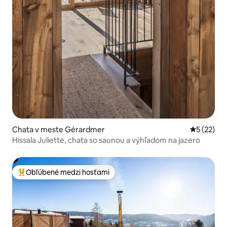
Chata v meste Gérardmer
Priemerné 
5 (22)
Hissala Juliette, chata so saunou a výhľadom na jazero
Obľúbené medzi hosťami
Najobľúbenejšie medzi hosťami