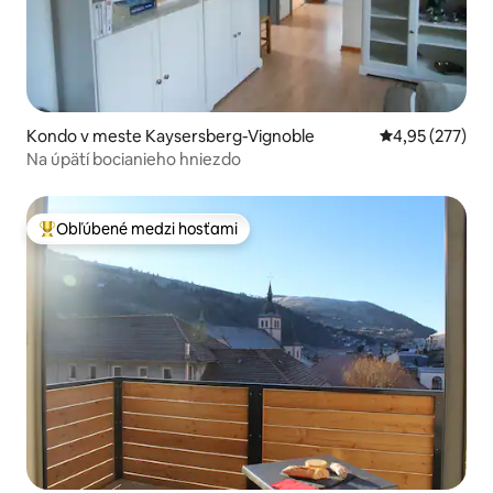
Kondo v meste Kaysersberg-Vignoble
Priemerné ohod
4,95 (277)
Na úpätí bocianieho hniezdo
Obľúbené medzi hosťami
Najobľúbenejšie medzi hosťami