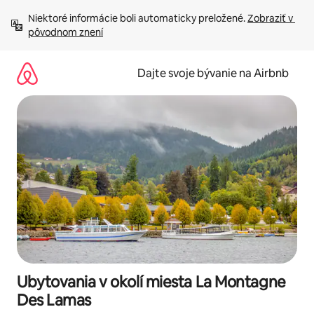
Preskočiť
Niektoré informácie boli automaticky preložené. 
Zobraziť v 
na
pôvodnom znení
obsah.
Dajte svoje bývanie na Airbnb
Ubytovania v okolí miesta La Montagne
Des Lamas