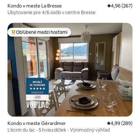
Kondo v meste La Bresse
Priemerné ohod
4,96 (267)
Ubytovanie pre 4/6 osôb v centre Bresse
Obľúbené medzi hosťami
Najobľúbenejšie medzi hosťami
Kondo v meste Gérardmer
Priemerné ohod
4,99 (289)
L'écrin du lac - 5 hviezdičiek - Výnimočný výhľad