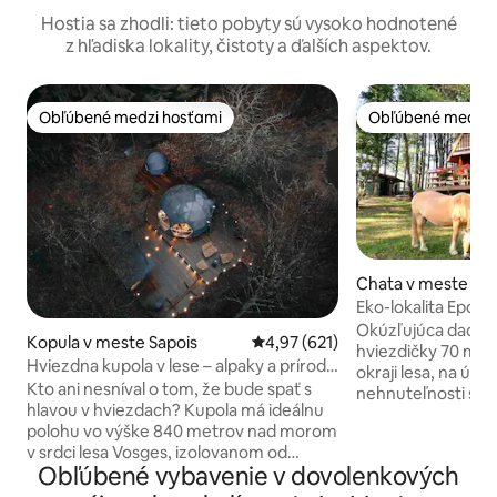
Hostia sa zhodli: tieto pobyty sú vysoko hodnotené
z hľadiska lokality, čistoty a ďalších aspektov.
Obľúbené medzi hosťami
Obľúbené medzi 
Obľúbené medzi hosťami
Obľúbené medzi 
Chata v meste Col
ande
Eko-lokalita Epona
park Vogézy
Okúzľujúca dacha k
Kopula v meste Sapois
Priemerné ohodnotenie 4,97 z 5
4,97 (621)
hviezdičky 70 m2 
Hviezdna kupola v lese – alpaky a príroda
okraji lesa, na úpät
Gérardmer
Kto ani nesníval o tom, že bude spať s
nehnuteľnosti s k
hlavou v hviezdach? Kupola má ideálnu
dvorom a bio zele
polohu vo výške 840 metrov nad morom
Povinnosť od 1. n
v srdci lesa Vosges, izolovanom od
na sneh alebo 4 r
Obľúbené vybavenie v dovolenkových
akéhokoľvek suseda, pre optimálny
reťaze či ponožky Cabanon, gril, detské
pokoj. Nachádza sa na drevenej terase, v