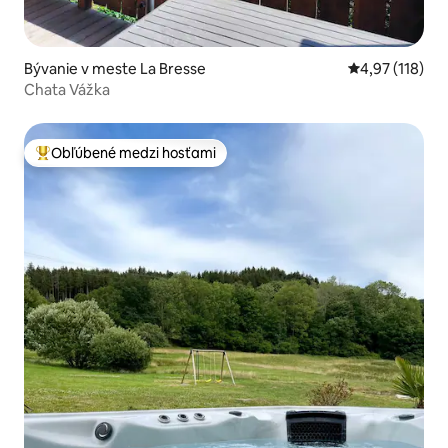
Bývanie v meste La Bresse
Priemerné oho
4,97 (118)
Chata Vážka
Obľúbené medzi hosťami
Najobľúbenejšie medzi hosťami