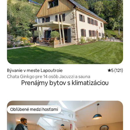
Bývanie v meste Lapoutroie
Priemerné 
5 (121)
Chata Ginkgo pre 14 osôb Jacuzzi a sauna
Prenájmy bytov s klimatizáciou
Obľúbené medzi hosťami
Obľúbené medzi hosťami