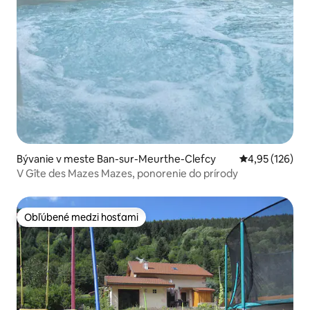
Bývanie v meste Ban-sur-Meurthe-Clefcy
Priemerné ohod
4,95 (126)
V Gîte des Mazes Mazes, ponorenie do prírody
Obľúbené medzi hosťami
Obľúbené medzi hosťami