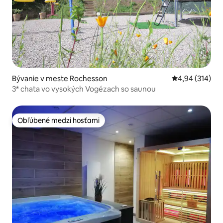
Bývanie v meste Rochesson
Priemerné ohod
4,94 (314)
3* chata vo vysokých Vogézach so saunou
Obľúbené medzi hosťami
Obľúbené medzi hosťami