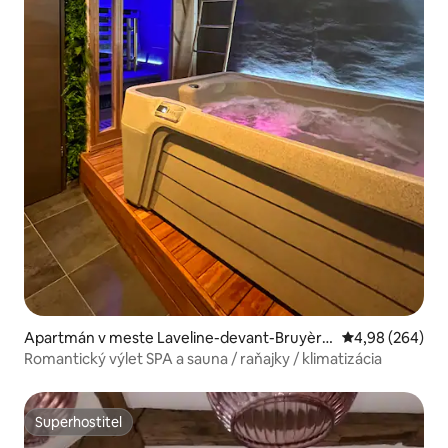
Apartmán v meste Laveline-devant-Bruyère
Priemerné ohod
4,98 (264)
s
Romantický výlet SPA a sauna / raňajky / klimatizácia
Superhostiteľ
Superhostiteľ