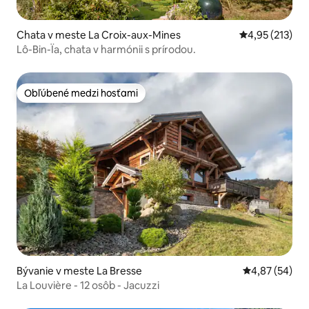
Chata v meste La Croix-aux-Mines
Priemerné ohod
4,95 (213)
Lô-Bin-Ïa, chata v harmónii s prírodou.
Obľúbené medzi hosťami
Obľúbené medzi hosťami
Bývanie v meste La Bresse
Priemerné oho
4,87 (54)
La Louvière - 12 osôb - Jacuzzi