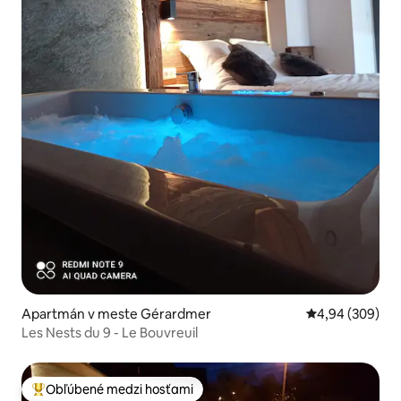
Apartmán v meste Gérardmer
Priemerné ohod
4,94 (309)
Les Nests du 9 - Le Bouvreuil
Obľúbené medzi hosťami
Najobľúbenejšie medzi hosťami