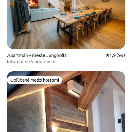
Apartmán v meste Jungholtz
Priemerné oh
4,9 (99)
Internát na Vínnej ceste
Obľúbené medzi hosťami
Obľúbené medzi hosťami