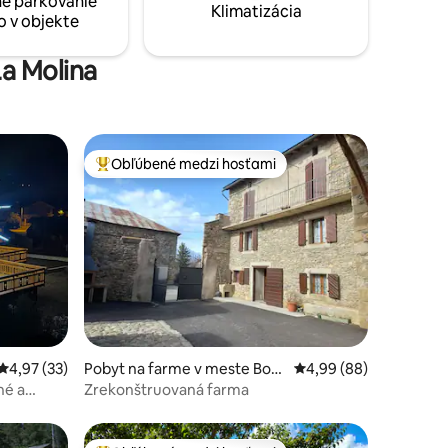
é parkovanie
Klimatizácia
o v objekte
La Molina
Obľúbené medzi hosťami
Najobľúbenejšie medzi hosťami
otení: 234
Priemerné ohodnotenie 4,97 z 5, počet hodnotení: 33
4,97 (33)
Pobyt na farme v meste Bour
Priemerné ohodnotenie
4,99 (88)
g-Madame
né a
Zrekonštruovaná farma