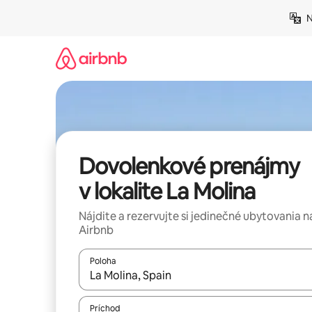
Preskočiť
N
na
obsah.
Dovolenkové prenájmy
v lokalite La Molina
Nájdite a rezervujte si jedinečné ubytovania n
Airbnb
Poloha
Keď budú výsledky k dispozícii, môžete si ich p
Príchod