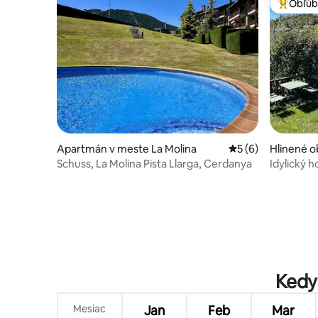
Obľúb
Najobľúb
Apartmán v meste La Molina
Priemerné ohodnot
5 (6)
Hlinené o
te
Schuss, La Molina Pista Llarga, Cerdanya
Idylický h
výlety
Kedy 
Mesiac
Jan
Feb
Mar