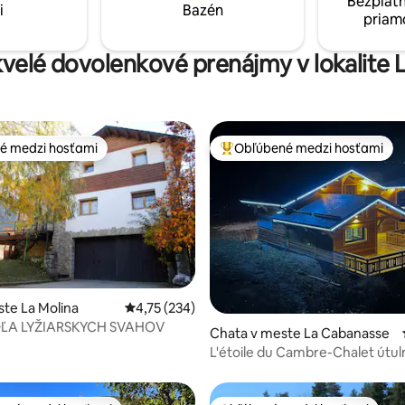
Bezplatn
i
Bazén
priam
kvelé dovolenkové prenájmy v lokalite 
é medzi hosťami
Obľúbené medzi hosťami
é medzi hosťami
Najobľúbenejšie medzi hosťami
nie 5 z 5, počet hodnotení: 48
ste La Molina
Priemerné ohodnotenie 4,75 z 5, počet hodn
4,75 (234)
DĽA LYŽIARSKYCH SVAHOV
Chata v meste La Cabanasse
L'étoile du Cambre-Chalet útul
pokojné – 1 až 9 osôb