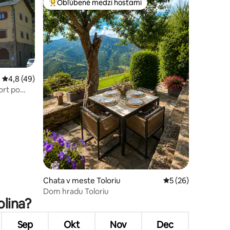
Obľúbené medzi hosťami
Najobľúbenejšie medzi hosťami
Priemerné ohodnotenie 4,8 z 5, počet hodnotení: 49
4,8 (49)
ort po
otení: 97
Chata v meste Toloriu
Priemerné ohodnot
5 (26)
Dom hradu Toloriu
olina?
Sep
Okt
Nov
Dec