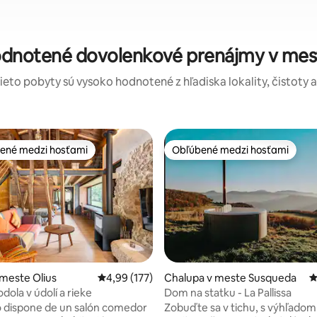
odnotené dovolenkové prenájmy v mes
tieto pobyty sú vysoko hodnotené z hľadiska lokality, čistoty 
ené medzi hosťami
Obľúbené medzi hosťami
enejšie medzi hosťami
Obľúbené medzi hosťami
 meste Olius
Priemerné ohodnotenie 4,99 z 5, počet hodn
4,99 (177)
Chalupa v meste Susqueda
P
dola v údolí a rieke
Dom na statku - La Pallissa
o dispone de un salón comedor
Zobuďte sa v tichu, s výhľadom