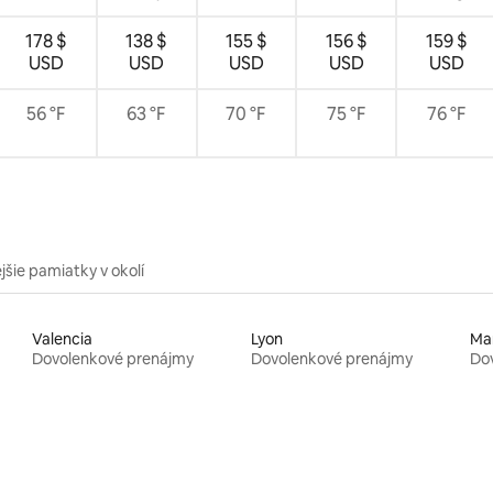
178 $
138 $
155 $
156 $
159 $
USD
USD
USD
USD
USD
56 °F
63 °F
70 °F
75 °F
76 °F
jšie pamiatky v okolí
Valencia
Lyon
Mar
Dovolenkové prenájmy
Dovolenkové prenájmy
Do