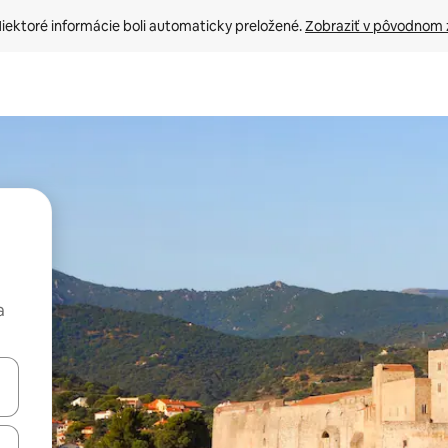
iektoré informácie boli automaticky preložené. 
Zobraziť v pôvodnom 
a
rechádzať pomocou klávesov so šípkami nahor a nadol alebo ich pres