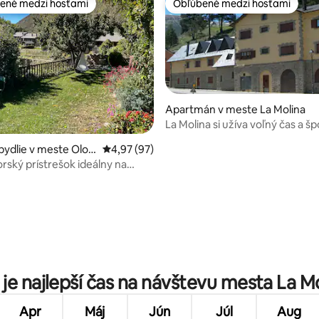
ené medzi hosťami
Obľúbené medzi hosťami
enejšie medzi hosťami
Obľúbené medzi hosťami
Apartmán v meste La Molina
La Molina si užíva voľný čas a šp
celý rok
enie 5 z 5, počet hodnotení: 6
bydlie v meste Olop
Priemerné ohodnotenie 4,97 z 5, počet hodn
4,97 (97)
orský prístrešok ideálny na
je najlepší čas na návštevu mesta La M
Apr
Máj
Jún
Júl
Aug