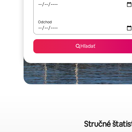
Odchod
Hľadať
Stručné štati