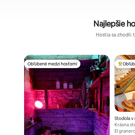
Najlepšie h
Hostia sa zhodli: 
Obľúbené medzi hosťami
Obľúb
Obľúbené medzi hosťami
Najobľúb
Stodola v
Krásna sto
El graner