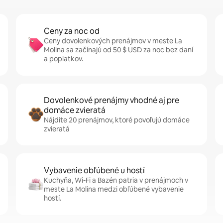
Ceny za noc od
Ceny dovolenkových prenájmov v meste La
Molina sa začínajú od 50 $ USD za noc bez daní
a poplatkov.
Dovolenkové prenájmy vhodné aj pre
domáce zvieratá
Nájdite 20 prenájmov, ktoré povoľujú domáce
zvieratá
Vybavenie obľúbené u hostí
Kuchyňa, Wi-Fi a Bazén patria v prenájmoch v
meste La Molina medzi obľúbené vybavenie
hostí.