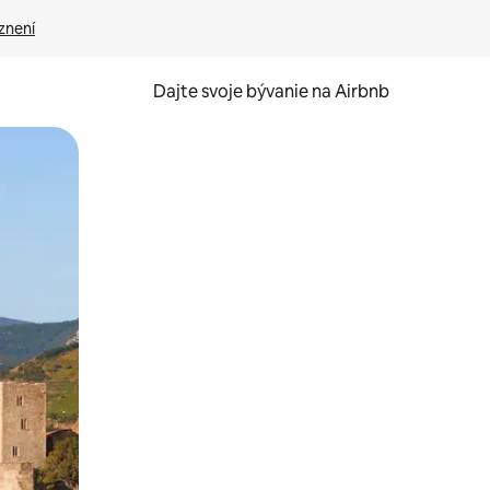
znení
Dajte svoje bývanie na Airbnb
kúmať pomocou dotykových gest či potiahnutia prstom.