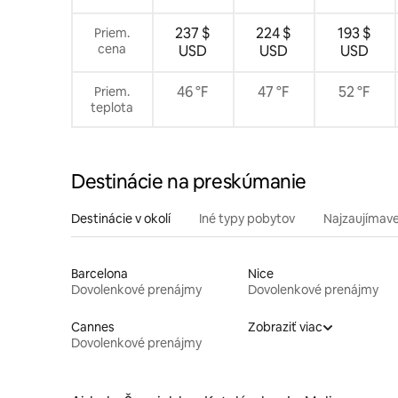
237 $
224 $
193 $
Priem.
cena
USD
USD
USD
46 °F
47 °F
52 °F
Priem.
teplota
Destinácie na preskúmanie
Destinácie v okolí
Iné typy pobytov
Najzaujímave
Barcelona
Nice
Dovolenkové prenájmy
Dovolenkové prenájmy
Cannes
Zobraziť viac
Dovolenkové prenájmy