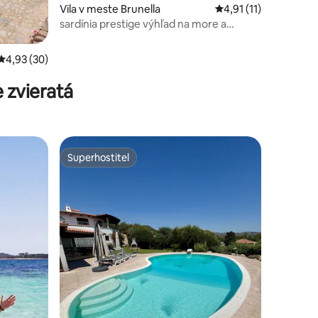
otení: 65
Vila v meste Brunella
Priemerné ohodnoteni
4,91 (11)
sardínia prestige výhľad na more a
exkluzívny bazén
Priemerné ohodnotenie 4,93 z 5, počet hodnotení: 30
4,93 (30)
 zvieratá
Superhostiteľ
Superhostiteľ