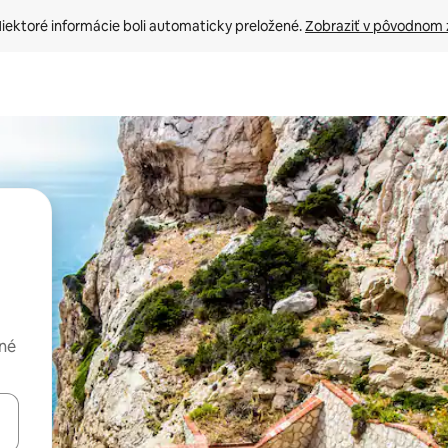
iektoré informácie boli automaticky preložené. 
Zobraziť v pôvodnom 
dné
rechádzať pomocou klávesov so šípkami nahor a nadol alebo ich pres