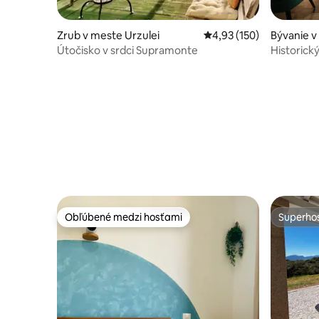
Zrub v meste Urzulei
Priemerné ohodnotenie 
4,93 (150)
Bývanie v
Útočisko v srdci Supramonte
Historic
Obľúbené medzi hosťami
Superhos
Obľúbené medzi hosťami
Superhos