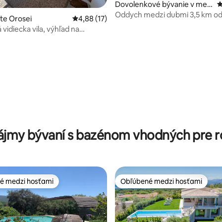
Dovolenkové bývanie v mes
P
te Cala Gonone
Oddych medzi dubmi 3,5 km o
ste Orosei
Priemerné ohodnotenie 4,88 z 5, počet hod
4,88 (17)
vidiecka vila, výhľad na
é more
4,88 z 5, počet hodnotení: 177
ájmy bývaní s bazénom vhodných pre r
é medzi hosťami
Obľúbené medzi hosťami
é medzi hosťami
Obľúbené medzi hosťami