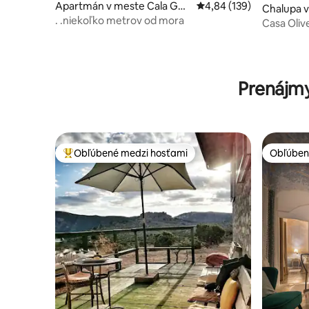
Apartmán v meste Cala Gon
Priemerné ohodnotenie 
4,84 (139)
Chalupa v
one
. .niekoľko metrov od mora
Casa Oliv
Prenájmy
Obľúbené medzi hosťami
Obľúben
Najobľúbenejšie medzi hosťami
Obľúben