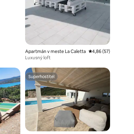
otení: 133
Apartmán v meste La Caletta
Priemerné ohodnotenie
4,86 (57)
Luxusný loft
Superhostiteľ
Superhostiteľ