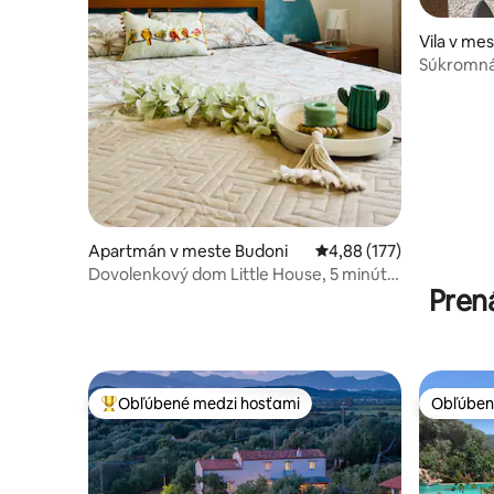
Vila v me
Súkromná 
vzdialen
Apartmán v meste Budoni
Priemerné ohodnotenie 
4,88 (177)
Dovolenkový dom Little House, 5 minút
Pren
od mora!
Obľúbené medzi hosťami
Obľúben
Najobľúbenejšie medzi hosťami
Obľúben