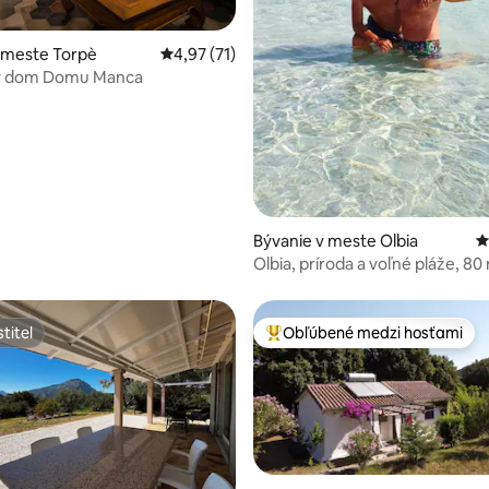
4,93 z 5, počet hodnotení: 150
 meste Torpè
Priemerné ohodnotenie 4,97 z 5, počet hod
4,97 (71)
ký dom Domu Manca
Bývanie v meste Olbia
P
Olbia, príroda a voľné pláže, 8
od mora
titeľ
Obľúbené medzi hosťami
titeľ
Najobľúbenejšie medzi hosťami