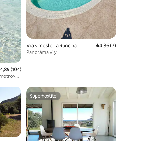
notení: 71
Vila v meste La Runcina
Priemerné ohodnoten
4,86 (7)
Panoráma vily
riemerné ohodnotenie 4,89 z 5, počet hodnotení: 104
4,89 (104)
0 metrov
Superhostiteľ
Superhostiteľ