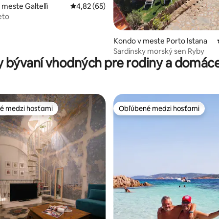
4,84 z 5, počet hodnotení: 139
 meste Galtellì
Priemerné ohodnotenie 4,82 z 5, počet hodn
4,82 (65)
eto
Kondo v meste Porto Istana
Sardínsky morský sen Ryby
 bývaní vhodných pre rodiny a domáce
é medzi hosťami
Obľúbené medzi hosťami
é medzi hosťami
Obľúbené medzi hosťami