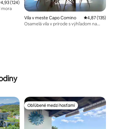
riemerné ohodnotenie 4,93 z 5, počet hodnotení: 124
4,93 (124)
d mora
notení: 17
Vila v meste Capo Comino
Priemerné ohodnotenie
4,87 (135)
Osamelá vila v prírode s výhľadom na
more @casedellaquercia
odiny
Obľúbené medzi hosťami
Obľúbené medzi hosťami