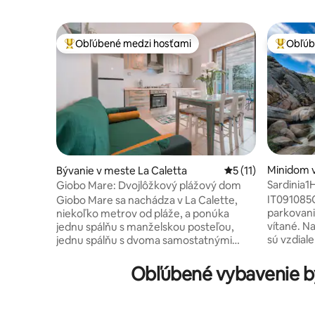
Obľúbené medzi hosťami
Obľúb
Najobľúbenejšie medzi hosťami
Najobľúb
Minidom v
Bývanie v meste La Caletta
Priemerné ohodnote
5 (11)
Sardinia1
Giobo Mare: Dvojlôžkový plážový dom
miestne p
IT091085
Giobo Mare sa nachádza v La Calette,
parkovani
niekoľko metrov od pláže, a ponúka
vítané. Na
jednu spálňu s manželskou posteľou,
sú vzdial
jednu spálňu s dvoma samostatnými
národnéh
lôžkami (na požiadanie konvertibilné na
Veľká zá
manželskú posteľ), plne vybavenú
Obľúbené vybavenie býv
kríkov, v
kuchyňu, kúpeľňu so sprchovacím kútom
olivovník
a samostatnú práčovňu. Vonku nájdete
horou. S
veľkú terasu s grilom, jedálenským