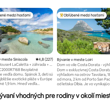
ené medzi hosťami
Obľúbené medzi hosťami
enejšie medzi hosťami
Najobľúbenejšie medzi hosťami
 meste Siniscola
Priemerné ohodnotenie 4,8 z 5, počet hodn
4,8 (227)
nie 5 z 5, počet hodnotení: 11
Bývanie v meste Loiri
House4 LaCaletta + záhrada + 2
Dom vo vile Costa Dorata - výh
láže
Tavolaru
C2000R7168 Bezplatné
Dom v exkluzívnej Costa Dorata
e vedľa domu. Spánok 3, deti sú
výhľadom na ostrov Tavolara, 
jbližšie exotické pláže v Európe
od mora, 2 km od Porto San Pao
ené 1,9 km. Hneď vedľa
od letiska Olbia. Je vo vynikaj
o parku a pamiatok UNESCO.
a ponúka 2 dvojlôžkové spálne 
hrada s množstvom voňavých
šatníkom a izbou s rozkladacou
aní vhodných pre rodiny v okolí miesta
iac ako 100 stromami a 60
pohovkou pre dve osoby, obýva
mi, korunovaná 1000 m vysokou
krbom, kuchyňu so spotrebičmi
ARDINIA1HOUSE4 sa nachádza v
kúpeľne so sprchovacím kútom