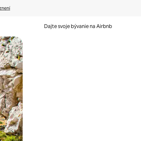
znení
Dajte svoje bývanie na Airbnb
kúmať pomocou dotykových gest či potiahnutia prstom.