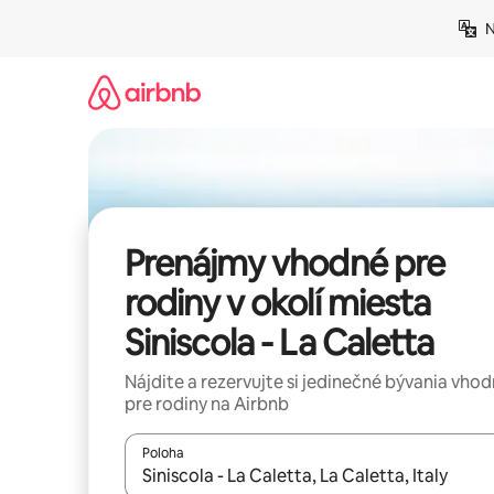
Preskočiť
N
na
obsah.
Prenájmy vhodné pre
rodiny v okolí miesta
Siniscola - La Caletta
Nájdite a rezervujte si jedinečné bývania vho
pre rodiny na Airbnb
Poloha
Keď budú výsledky k dispozícii, môžete si ich p