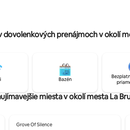
horský vánok pri sledovaní čar
4x4 k dispozícii.
západu slnka priamo zo svojho 
balkóna.
v dovolenkových prenájmoch v okolí m
Bezplatn
i
Bazén
priam
aujímavejšie miesta v okolí mesta La 
Grove Of Silence