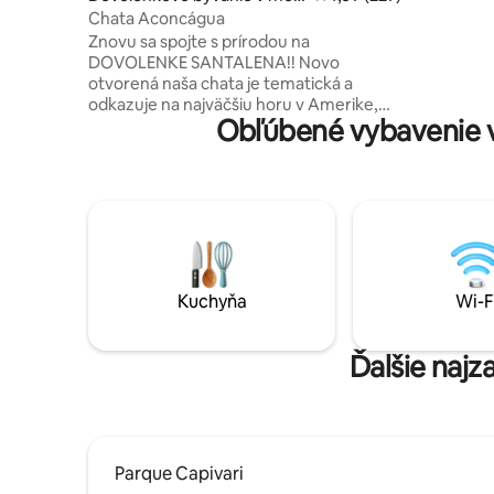
te São Bento do Sapucaí
Chata Aconcágua
Starlink a 
Znovu sa spojte s prírodou na
DOVOLENKE SANTALENA!! Novo
otvorená naša chata je tematická a
odkazuje na najväčšiu horu v Amerike,
Obľúbené vybavenie 
Aconcagui. Táto chata je rovnako ako
Aconcágua a nasledujúca po budovách
tohto miesta je celá z masívneho kameňa
so zelenou trávnatou strechou a
architektúrou podlahy s využitím
rustikálneho dreva. Najkrajšie západy
slnka v regióne!! Miesto so súkromím a
bezpečnosťou. Nachádzame sa v
blízkosti kufkového kameňa, kamennej
Kuchyňa
Wi-F
reštaurácie Bau a 25 minút od mesta São
Bento.
Ďalšie najz
Parque Capivari