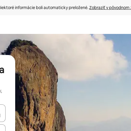
iektoré informácie boli automaticky preložené. 
Zobraziť v pôvodnom 
a
,
rechádzať pomocou klávesov so šípkami nahor a nadol alebo ich pres