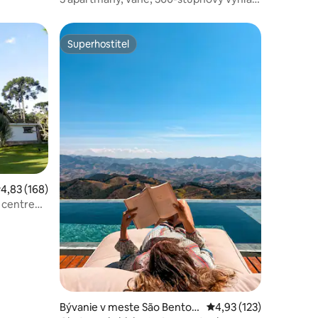
a úplné súkromie
Superhostiteľ
Superhostiteľ
tení: 266
riemerné ohodnotenie 4,83 z 5, počet hodnotení: 168
4,83 (168)
 centre
Bývanie v meste São Bento d
Priemerné ohodnotenie
4,93 (123)