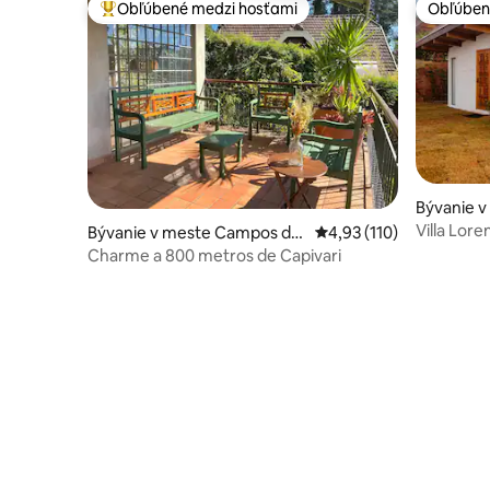
Obľúbené medzi hosťami
Obľúben
Najobľúbenejšie medzi hosťami
Obľúben
Bývanie 
Jordão
Villa Loren
Bývanie v meste Campos do
Priemerné ohodnotenie 
4,93 (110)
Jordão
Charme a 800 metros de Capivari