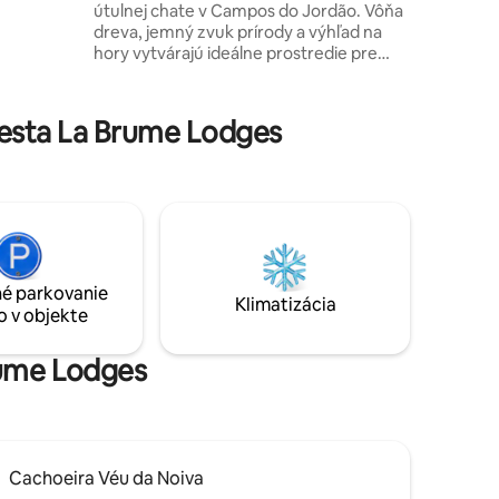
útulnej chate v Campos do Jordão. Vôňa
ovného
dreva, jemný zvuk prírody a výhľad na
vlastného
hory vytvárajú ideálne prostredie pre
dvoch. Útočisko, kde sa čas spomaľuje,
telo odpočíva a srdce sa znovu spája s
tým, na čom skutočne záleží. 💫🌲
esta La Brume Lodges
Vychutnajte si vaňu s výhľadom na les a
pod hviezdnu oblohu a nočné rozhovory.
Každé gesto sa stáva spomienkou –
príďte a zažite nezabudnuteľné dni pre
dvoch. A urobte z tohto momentu
spomienku na celý život.
é parkovanie
Klimatizácia
o v objekte
Brume Lodges
Cachoeira Véu da Noiva