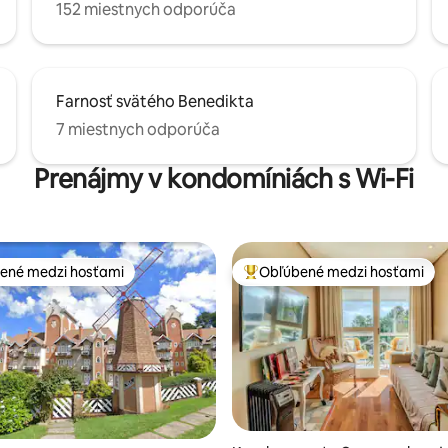
152 miestnych odporúča
Farnosť svätého Benedikta
7 miestnych odporúča
Prenájmy v kondomíniách s Wi-Fi
ené medzi hosťami
Obľúbené medzi hosťami
enejšie medzi hosťami
Najobľúbenejšie medzi hosťami