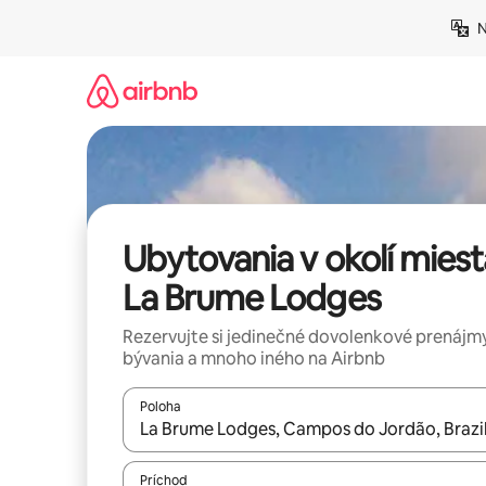
Preskočiť
N
na
obsah.
Ubytovania v okolí miest
La Brume Lodges
Rezervujte si jedinečné dovolenkové prenájmy
bývania a mnoho iného na Airbnb
Poloha
Keď budú výsledky k dispozícii, môžete si ich p
Príchod