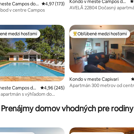
Kondo v meste Campos do
P
meste Campos do J
Priemerné ohodnotenie 4,97 z 5, počet hodn
4,97 (173)
Jordão
AVELÃ 22B04 Dočasný apartm
4,99 z 5, počet hodnotení: 122
ý bod v centre Campos
ené medzi hosťami
Obľúbené medzi hosťami
enejšie medzi hosťami
Najobľúbenejšie medzi hosťami
Kondo v meste Capivari
P
Apartmán 300 metrov od centr
meste Campos do
Priemerné ohodnotenie 4,96 z 5, počet hodno
4,96 (245)
 apartmán s výhľadom do
4,88 z 5, počet hodnotení: 162
lízkosti najrušnejšieho miesta
Prenájmy domov vhodných pre rodiny