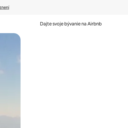
znení
Dajte svoje bývanie na Airbnb
kúmať pomocou dotykových gest či potiahnutia prstom.