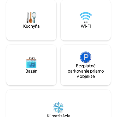
centrálne umiestnená na
main house only, w
juh/východnom pobreží, slnko od
amount per extra 
východu slnka do západu slnka, tento
maximum of 10 gues
tradičný dom v štýle Canary s
Groups of 5 guest
pôvodnými lavovými skalnými stenami a
the 2 Bedroom Cas
ocenil špeciálnu certifikovanú licenciu
Kuchyňa
Wi-Fi
CR-35-3-0000026 za tradičný rustikálny
dizajn a udelil povolenie na oficiálne
ubytovanie hostí pre cestovný ruch. Vila
je pre 2 hostí + 2 pre deti zahrnutá v
dennej cene prenájmu. Interiéry navrhol
známy (miestny) interiérový dizajnér,
aby zlepšil kaneriánsku atmosféru, a
exteriéry od špecialistu z Malorky a
Bezplatné
rozložil sa na 375 m ² 4036 štvorcových
Bazén
parkovanie priamo
záhradných terás a slnečných terás
v objekte
vrátane menších
subtropických/Palmových záhrad,
súkromného nekonečného bazéna 3,00
x 5,50 m, hĺbky 150 Cm až 170 cm,
vyhrievaného v zime/na jeseň/skorý
prameň s odporúčanou krytou terasou a
veľkou pohovkou v tvare lôžka/záhrady,
konferenčného stolíka a jemnej LED
Klimatizácia