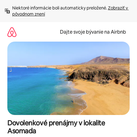
Preskočiť
Niektoré informácie boli automaticky preložené. 
Zobraziť v 
na
pôvodnom znení
obsah.
Dajte svoje bývanie na Airbnb
Dovolenkové prenájmy v lokalite
Asomada