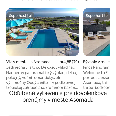
Superhostiteľ
Superhostiteľ
Superhostiteľ
Superhostiteľ
Vila v meste La Asomada
Priemerné ohodnotenie 4,85 z 
4,85 (79)
Bývanie v meste 
Jedinečná vila typu Deluxe, výhľad na
Finca Panorama – 
more, súkromný vyhrievaný bazén
s bazénom
Nádherný panoramatický výhľad, delux,
Welcome to Finca
pokojný, veľmi romantický,veľmi
perfect Lanzarote
výnimočný Oddýchnite si v podkrovnej
Asomada, this beau
tropickej záhrade a súkromnom bazéne
three-bedroom Fin
Obľúbené vybavenie pre dovolenkové
Infinity, útulná vila bola kompletne
two-bedroom Casit
zrekonštruovaná na vysoký štandard na
adults plus an infa
prenájmy v meste Asomada
jeseň 2018, čo je vynikajúca poloha na
and hot tub, ideal
svahoch sopky hory Gaida, La Asomada,
space, comfort, and
veľmi pokojný úchvatný výhľad a
base price is for 1