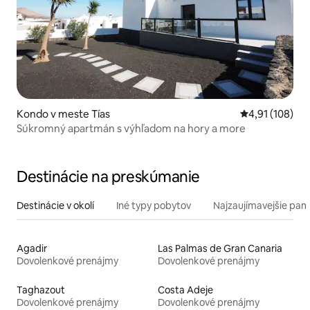
Kondo v meste Tías
Priemerné ohod
4,91 (108)
Súkromný apartmán s výhľadom na hory a more
Destinácie na preskúmanie
Destinácie v okolí
Iné typy pobytov
Najzaujímavejšie pami
Agadir
Las Palmas de Gran Canaria
Dovolenkové prenájmy
Dovolenkové prenájmy
Taghazout
Costa Adeje
Dovolenkové prenájmy
Dovolenkové prenájmy