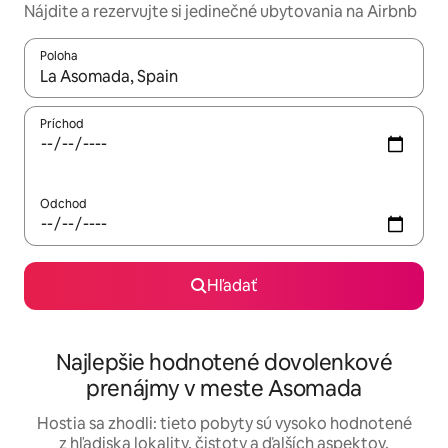
Nájdite a rezervujte si jedinečné ubytovania na Airbnb
Poloha
Keď budú výsledky k dispozícii, môžete si ich prechádzať pom
Príchod
Odchod
Hľadať
Najlepšie hodnotené dovolenkové
prenájmy v meste Asomada
Hostia sa zhodli: tieto pobyty sú vysoko hodnotené
z hľadiska lokality, čistoty a ďalších aspektov.