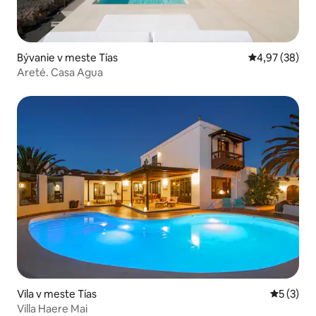
Bývanie v meste Tías
Priemerné oho
4,97 (38)
Areté. Casa Agua
Vila v meste Tías
Priemerné
5 (3)
Villa Haere Mai