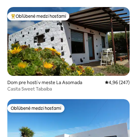
Obľúbené medzi hosťami
Najobľúbenejšie medzi hosťami
Dom pre hostí v meste La Asomada
Priemerné ohod
4,96 (247)
Casita Sweet Tabaiba
Obľúbené medzi hosťami
Obľúbené medzi hosťami