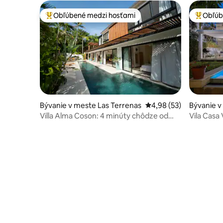
Obľúbené medzi hosťami
Obľúb
Najobľúbenejšie medzi hosťami
Najobľúb
Bývanie v meste Las Terrenas
Priemerné ohodnotenie
4,98 (53)
Bývanie v
Villa Alma Coson: 4 minúty chôdze od
Vila Casa
pláže
KUCHÁROM