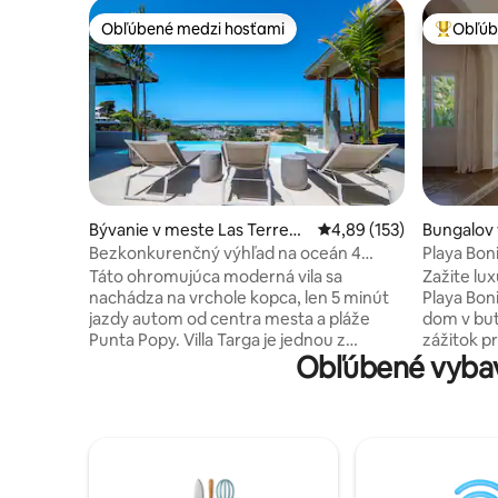
Obľúbené medzi hosťami
Obľúb
Obľúbené medzi hosťami
Najobľúb
Bývanie v meste Las Terrena
Priemerné ohodnotenie 
4,89 (153)
Bungalov 
s
nas
Bezkonkurenčný výhľad na oceán 4
Playa Bon
minúty na pláž - Pickleball
oceáne!
Táto ohromujúca moderná vila sa
Zažite lux
nachádza na vrchole kopca, len 5 minút
Playa Bon
jazdy autom od centra mesta a pláže
dom v but
Punta Popy. Villa Targa je jednou z
zážitok pr
Obľúbené vybav
najväčších víl v tejto oblasti s rozlohou
určený pr
viac ako 6 000 stôp2. Nádherný výhľad na
osoby) a 
oceán a vidiek. Pickleballové ihrisko !
udržateľn
Nekonečný bazén a strešná vírivka
európskom
(nevyhrievaná) Denná upratovacia
záložný s
služba v cene, šéfkuchár je za príplatok.
Užite si 
Klimatizácia a televízor v spálňach
ležadlom a