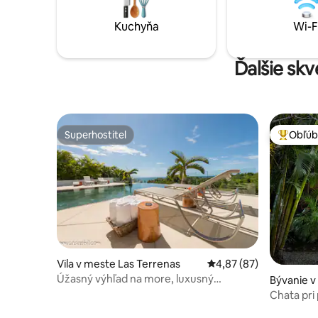
Zabezpečená rezidencia s
výhľadom na oceá
bezpečnostnými kamerami Elektrická
Wi-Fi pri
Kuchyňa
Wi-F
energia sa účtuje samostatne. Nočné
umývačkou
večierky nie sú povolené.
pobyt.
Ďalšie skv
Superhostiteľ
Obľúb
Superhostiteľ
Najobľúb
Vila v meste Las Terrenas
Priemerné ohodnotenie
4,87 (87)
Úžasný výhľad na more, luxusný
Bývanie v
moderný, plne vybavený
Chata pri
pešo na p