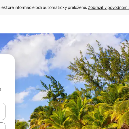
iektoré informácie boli automaticky preložené. 
Zobraziť v pôvodnom 
a
rechádzať pomocou klávesov so šípkami nahor a nadol alebo ich pres