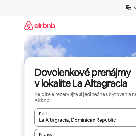
Preskočiť
N
na
obsah.
Dovolenkové prenájmy
v lokalite La Altagracia
Nájdite a rezervujte si jedinečné ubytovania n
Airbnb
Poloha
Keď budú výsledky k dispozícii, môžete si ich p
Príchod