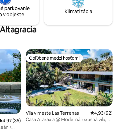
nádherných individuálne navrhnutých
 karibský
é parkovanie
apartmánov, z ktorých každý má vlastnú
Klimatizácia
o v objekte
osobnosť, z ktorých jeden je čiastočne
ponorený!
 Altagracia
Obľúbené medzi hosťami
Obľúbené medzi hosťami
Vila v meste Las Terrenas
Priemerné ohodnotenie
4,93 (92)
Casa Ataraxia @ Moderná luxusná vila,
otení: 56
Priemerné ohodnotenie 4,97 z 5, počet hodnotení: 36
4,97 (36)
Las Terrenas
ceán /