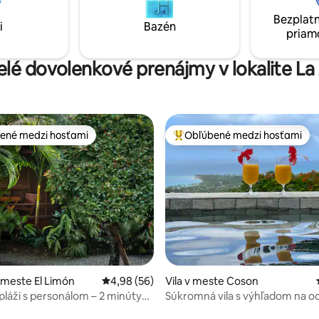
n. Vysokorýchlostné
každodenným upratovaním. Váš
Bezplatn
pojenie, moderná kuchyňa s
i
Bazén
raj čaká!
priam
 riadu + Netflix pre dokonalý
elé dovolenkové prenájmy v lokalite La
ené medzi hosťami
Obľúbené medzi hosťami
enejšie medzi hosťami
Najobľúbenejšie medzi hosťami
 4,87 z 5, počet hodnotení: 87
 meste El Limón
Priemerné ohodnotenie 4,98 z 5, počet hodn
4,98 (56)
Vila v meste Coson
 pláži s personálom – 2 minúty
Súkromná vila s výhľadom na o
láž
Vírivka / Cosón