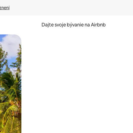
znení
Dajte svoje bývanie na Airbnb
kúmať pomocou dotykových gest či potiahnutia prstom.