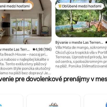
ené medzi hosťami
Obľúbené medzi hosťami
enejšie medzi hosťami
Najobľúbenejšie medzi hosťami
Bývanie v meste Las Terrena
P
s
Villa Mata de mango, súkromn
4,89 z 5, počet hodnotení: 153
v meste Las Terre
Priemerné ohodnotenie 4,98 z 5, počet hodno
4,98 (196)
Las Terrenas
Okúzľujúca tropická vila v Portil
ita Beach House – naozaj pri
Terrenas. Uprostred prírody, le
us naboso v najlepšej lokalite v
od centra, s polosúkromným p
ita. Tento exkluzívny plážový
na pláž. Ponúka 3 klimatizovan
ikovom štýle ponúka skutočný
(vrátane domu pre hostí), 3 kú
iamo na pláži bez dopravy! Je
kuchyňu s ostrovom a priestra
enie pre dovolenkové prenájmy v mest
e 1 pár alebo rodinu (max. 4
obývaciu izbu. Vonku si vychut
kombinuje moderné pohodlie s
nádherný bazén s nekonečným
osťou: zvukotesné okná v
vírivku z prírodného kameňa a 
 štýle, sieťky proti komárom,
záhradu. Nachádza sa v nonsto
olárny fotovoltický systém.
stráženom rezidenčnom kompl
nádhernú terasu s vaňou pre 2,
tenisovými kurtmi, Wi-Fi, intel
 grilom, a to všetko s
televízorom, parkovaním a