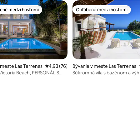
ené medzi hosťami
Obľúbené medzi hosťami
enejšie medzi hosťami
Obľúbené medzi hosťami
 4,98 z 5, počet hodnotení: 53
 meste Las Terrenas
Priemerné ohodnotenie 4,93 z 5, počet hodn
4,93 (76)
Bývanie v meste Las Terrenas
 Victoria Beach, PERSONÁL S
Súkromná vila s bazénom a vý
, Portillo
oceán