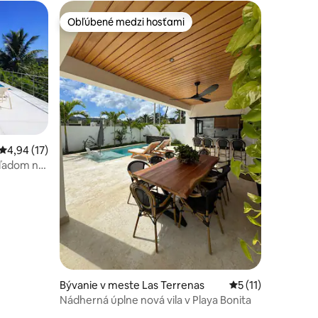
Obľúbené medzi hosťami
Obľúbené medzi hosťami
otení: 76
Priemerné ohodnotenie 4,94 z 5, počet hodnotení: 17
4,94 (17)
hľadom na
Bývanie v meste Las Terrenas
Priemerné ohodnot
5 (11)
Nádherná úplne nová vila v Playa Bonita