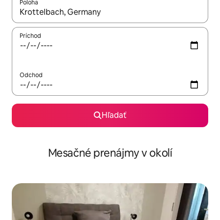
Poloha
Keď budú výsledky k dispozícii, môžete si ich prechádzať pom
Príchod
Odchod
Hľadať
Mesačné prenájmy v okolí