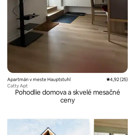
Apartmán v meste Hauptstuhl
Priemerné oho
4,92 (25)
Catty Apt
Pohodlie domova a skvelé mesačné
ceny