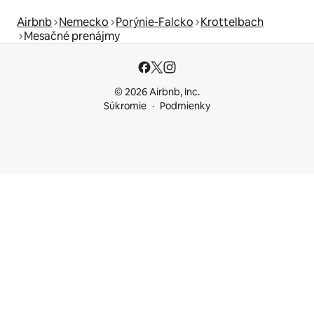
Airbnb
Nemecko
Porýnie-Falcko
Krottelbach
Mesačné prenájmy
© 2026 Airbnb, Inc.
Súkromie
Podmienky