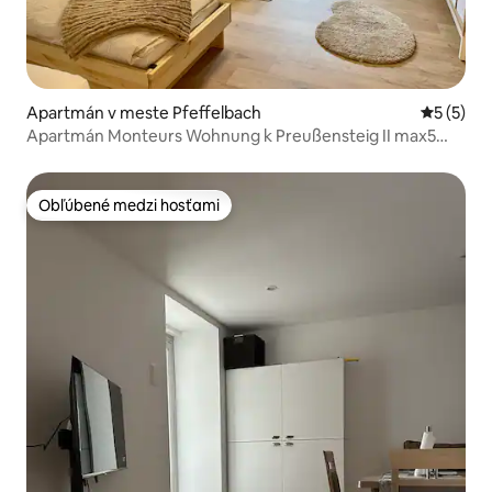
Apartmán v meste Pfeffelbach
Priemerné
5 (5)
Apartmán Monteurs Wohnung k Preußensteig II max5
osôb
Obľúbené medzi hosťami
Obľúbené medzi hosťami