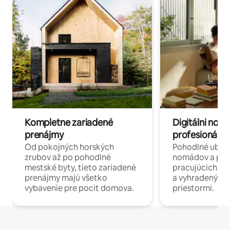
Kompletne zariadené
Digitálni nomá
prenájmy
profesionáli 
Od pokojných horských
Pohodlné ubyto
zrubov až po pohodlné
nomádov a pro
mestské byty, tieto zariadené
pracujúcich na 
prenájmy majú všetko
a vyhradenými
vybavenie pre pocit domova.
priestormi.