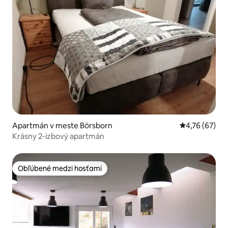
Apartmán v meste Börsborn
Priemerné oho
4,76 (67)
Krásny 2-izbový apartmán
Obľúbené medzi hosťami
Obľúbené medzi hosťami