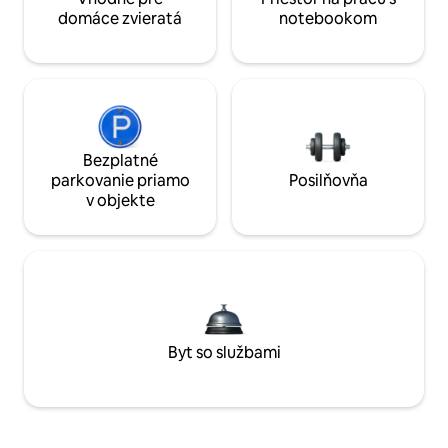
domáce zvieratá
notebookom
Bezplatné
parkovanie priamo
Posilňovňa
v objekte
Byt so službami