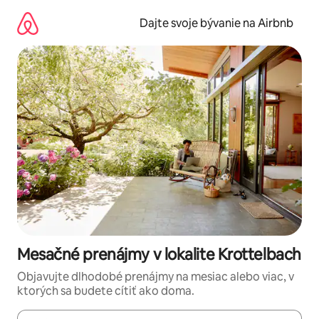
Preskočiť
na
Dajte svoje bývanie na Airbnb
obsah.
Mesačné prenájmy v lokalite Krottelbach
Objavujte dlhodobé prenájmy na mesiac alebo viac, v
ktorých sa budete cítiť ako doma.