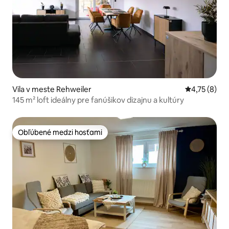
Vila v meste Rehweiler
Priemerné o
4,75 (8)
145 m² loft ideálny pre fanúšikov dizajnu a kultúry
Obľúbené medzi hosťami
Obľúbené medzi hosťami