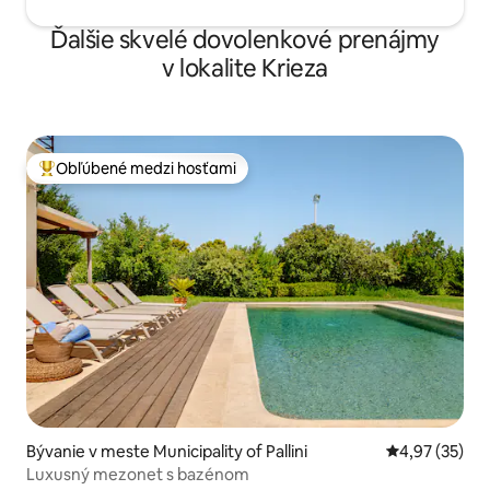
Ďalšie skvelé dovolenkové prenájmy
v lokalite Krieza
Obľúbené medzi hosťami
Najobľúbenejšie medzi hosťami
Bývanie v meste Municipality of Pallini
Priemerné oho
4,97 (35)
Luxusný mezonet s bazénom