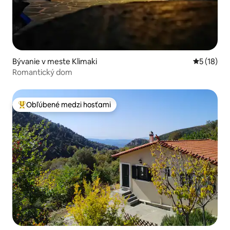
Bývanie v meste Klimaki
Priemerné 
5 (18)
Romantický dom
Obľúbené medzi hosťami
Najobľúbenejšie medzi hosťami