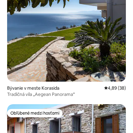
Bývanie v meste Korasida
Priemerné oho
4,89 (38)
Tradičná vila „Aegean Panorama“
Obľúbené medzi hosťami
Obľúbené medzi hosťami