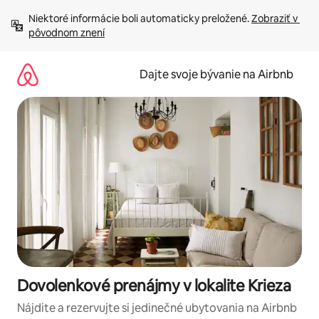
Preskočiť
Niektoré informácie boli automaticky preložené. 
Zobraziť v 
na
pôvodnom znení
obsah.
Dajte svoje bývanie na Airbnb
Dovolenkové prenájmy v lokalite Krieza
Nájdite a rezervujte si jedinečné ubytovania na Airbnb