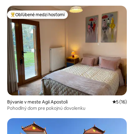
Obľúbené medzi hosťami
Najobľúbenejšie medzi hosťami
Bývanie v meste Agii Apostoli
Priemerné 
5 (16)
Pohodlný dom pre pokojnú dovolenku