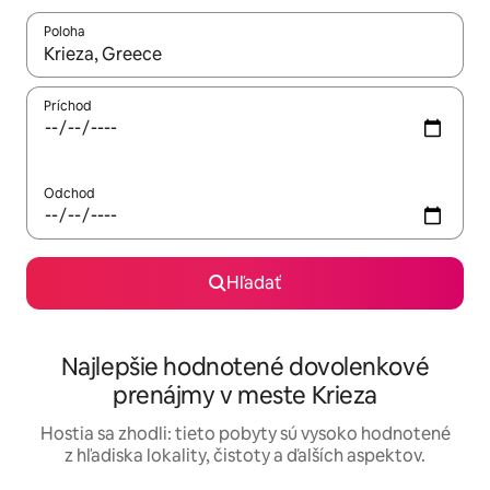
Poloha
Keď budú výsledky k dispozícii, môžete si ich prechádzať pom
Príchod
Odchod
Hľadať
Najlepšie hodnotené dovolenkové
prenájmy v meste Krieza
Hostia sa zhodli: tieto pobyty sú vysoko hodnotené
z hľadiska lokality, čistoty a ďalších aspektov.