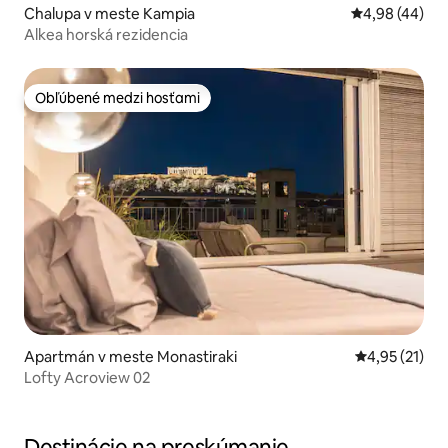
Chalupa v meste Kampia
Priemerné oho
4,98 (44)
Alkea horská rezidencia
Obľúbené medzi hosťami
Obľúbené medzi hosťami
Apartmán v meste Monastiraki
Priemerné oh
4,95 (21)
Lofty Acroview 02
Destinácie na preskúmanie