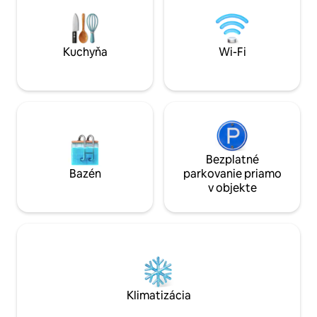
výhľadom na stromy a panoramatickým
na pizzu. 30 minút
výhľadom na východnú časť Atén.
Ideálne aj na prácu
Zamilujete si výhľad, bazén, súkromie,
200 Mb/s.
dostatok svetla, kopcovité stromy,
Kuchyňa
Wi-Fi
pokoj, zatiaľ čo budete bývať v centre.
Bezplatné
Bazén
parkovanie priamo
v objekte
Klimatizácia