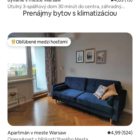
Útulný 3-spálňový dom 30 minút do centra, záhradný
Prenájmy bytov s klimatizáciou
kozub
Obľúbené medzi hosťami
Najobľúbenejšie medzi hosťami
Apartmán v meste Warsaw
Priemerné ohod
4,99 (524)
OperaApart v blízkosti Starého Mesta