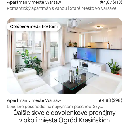
Apartmán v meste Warsaw
Priemerné ohod
4,87 (413)
Romantický apartmán s vaňou | Staré Mesto vo Varšave
Obľúbené medzi hosťami
Obľúbené medzi hosťami
Apartmán v meste Warsaw
Priemerné ohod
4,88 (298)
Luxusné poschodie na najvyššom poschodí Sky
Ďalšie skvelé dovolenkové prenájmy
Penthouse s výhľadom
v okolí miesta Ogród Krasińskich