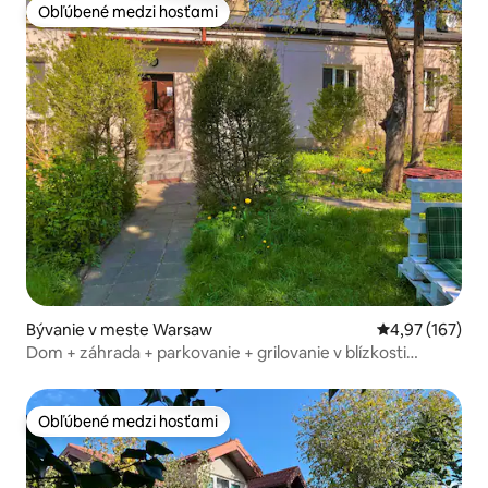
Obľúbené medzi hosťami
Obľúbené medzi hosťami
Bývanie v meste Warsaw
Priemerné ohod
4,97 (167)
Dom + záhrada + parkovanie + grilovanie v blízkosti
stanice metra Marymont
Obľúbené medzi hosťami
Obľúbené medzi hosťami