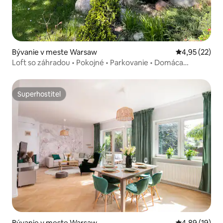
Bývanie v meste Warsaw
Priemerné oho
4,95 (22)
Loft so záhradou • Pokojné • Parkovanie • Domáca
kancelária
Superhostiteľ
Superhostiteľ
Bývanie v meste Warsaw
Priemerné oho
4,89 (19)