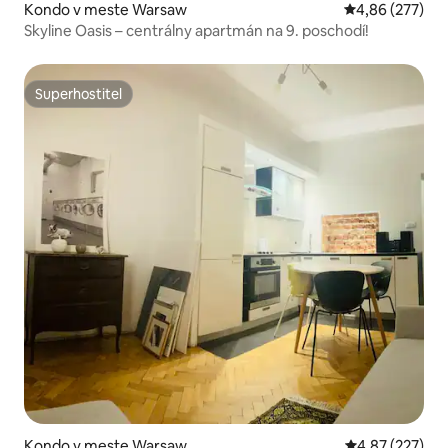
Kondo v meste Warsaw
Priemerné ohod
4,86 (277)
Skyline Oasis – centrálny apartmán na 9. poschodí!
Superhostiteľ
Superhostiteľ
Kondo v meste Warsaw
Priemerné ohod
4,87 (227)