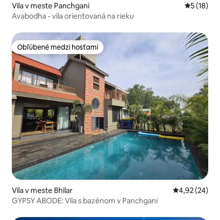
Vila v meste Panchgani
Priemerné 
5 (18)
Avabodha - vila orientovaná na rieku
Obľúbené medzi hosťami
Obľúbené medzi hosťami
Vila v meste Bhilar
Priemerné oho
4,92 (24)
GYPSY ABODE: Vila s bazénom v Panchgani