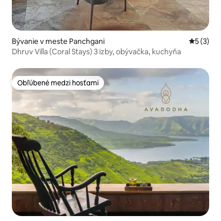
Bývanie v meste Panchgani
Priemerné
5 (3)
Dhruv Villa (Coral Stays) 3 izby, obývačka, kuchyňa
Obľúbené medzi hosťami
Obľúbené medzi hosťami