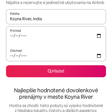
Nájdite a rezervujte si jedinečné ubytovania na Airbnb
Poloha
Keď budú výsledky k dispozícii, môžete si ich prechádzať pom
Príchod
Odchod
Hľadať
Najlepšie hodnotené dovolenkové
prenájmy v meste Koyna River
Hostia sa zhodli: tieto pobyty sú vysoko hodnotené
z hľadiska lokality, čistoty a ďalších aspektov.