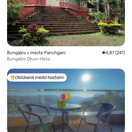
Bungalov v meste Panchgani
Priemerné ohod
4,87 (241)
Bungalov Dhun-Heta
Obľúbené medzi hosťami
Najobľúbenejšie medzi hosťami