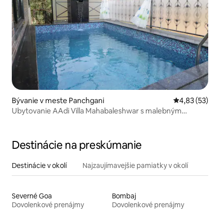
Bývanie v meste Panchgani
Priemerné oho
4,83 (53)
Ubytovanie AAdi Villa Mahabaleshwar s malebným
výhľadom
Destinácie na preskúmanie
Destinácie v okolí
Najzaujímavejšie pamiatky v okolí
Severné Goa
Bombaj
Dovolenkové prenájmy
Dovolenkové prenájmy