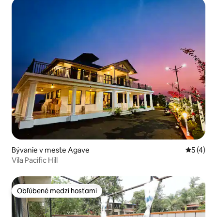
Bývanie v meste Agave
Priemerné
5 (4)
Vila Pacific Hill
Obľúbené medzi hosťami
Obľúbené medzi hosťami