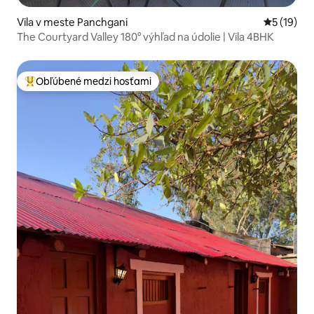
Vila v meste Panchgani
Priemerné 
5 (19)
The Courtyard Valley 180° výhľad na údolie | Vila 4BHK
Obľúbené medzi hosťami
Najobľúbenejšie medzi hosťami