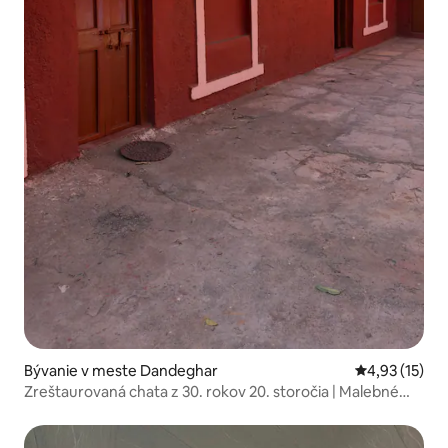
Bývanie v meste Dandeghar
Priemerné oh
4,93 (15)
Zreštaurovaná chata z 30. rokov 20. storočia | Malebné
výhľady | Panchgani