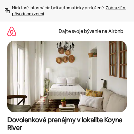
Preskočiť
Niektoré informácie boli automaticky preložené. 
Zobraziť v 
na
pôvodnom znení
obsah.
Dajte svoje bývanie na Airbnb
Dovolenkové prenájmy v lokalite Koyna
River