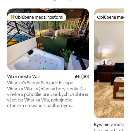
Obľúbené medzi hosťami
Obľúbené medzi 
Najobľúbenejšie medzi hosťami
Obľúbené medzi 
Vila v meste Wai
Priemerné ohodnotenie 5 z 
5 (30)
Viharika's Scenic Sahyadri Escape:
vonkajšia vírivka
Viharika Villa – výhľad na hory, vonkajšia
vírivka a pohodlie pre všetkých Urobte si
výlet do Viharika Villa, pokojného
útočiska na svahu s nádherným
výhľadom na pohorie Sahyadri,
súkromnou vonkajšou vírivkou a
všetkým pohodlím štýlového domova.
Bývanie v meste 
Ideálne pre rodiny, páry alebo malé
Lakewood – útuln