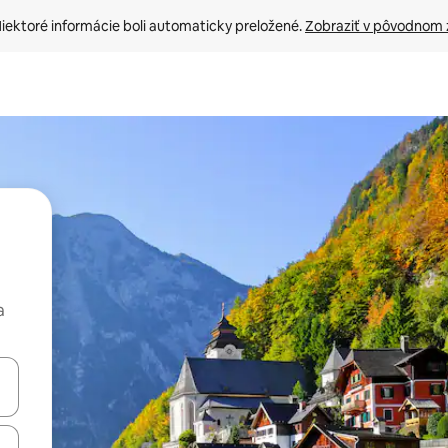
iektoré informácie boli automaticky preložené. 
Zobraziť v pôvodnom 
a
rechádzať pomocou klávesov so šípkami nahor a nadol alebo ich pres