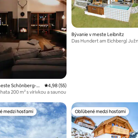
enie 5 z 5, počet hodnotení: 4
Bývanie v meste Leibnitz
Das Hundert am Eichberg| Juž
Štajersko| Osamotená poloha
meste Schönberg-La
Priemerné ohodnotenie 4,98 z 5, počet hodn
4,98 (55)
hata 200 m² s vírivkou a saunou
é medzi hosťami
Obľúbené medzi hosťami
é medzi hosťami
Obľúbené medzi hosťami