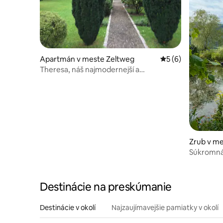
Apartmán v meste Zeltweg
Priemerné ohodnot
5 (6)
Theresa, náš najmodernejší a
najštýlovejší doplnok
Zrub v me
Súkromná
jazierko
Destinácie na preskúmanie
Destinácie v okolí
Najzaujímavejšie pamiatky v okolí