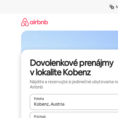
Preskočiť
N
na
obsah.
Dovolenkové prenájmy
v lokalite Kobenz
Nájdite a rezervujte si jedinečné ubytovania n
Airbnb
Poloha
Keď budú výsledky k dispozícii, môžete si ich p
Príchod