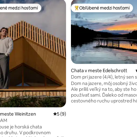
ené medzi hosťami
Obľúbené medzi hosťami
enejšie medzi hosťami
Najobľúbenejšie medzi hosťami
4,98 z 5, počet hodnotení: 162
Chata v meste Edelschrott
Dom pri jazere (4/4), letný sen s
pôžitkom a prírodou
Dom na jazere, môj osobný živo
Ale príliš veľký na to, aby ste h
používať sami. Ďaleko od mas
cestovného ruchu uprostred hô
na jazere uprostred lesov. V d
okolo neho je všetko veľmi šte
 meste Weinitzen
Priemerné ohodnotenie 5 z 5, počet ho
5 (9)
ľudí aj zvieratá. Pre nás osobne
OAM
dôležité. Okrem grilovania/ohní
use je horská chata
vlastného móla, sedacích vank
ho druhu. V podkrovnom
záhradných hojdačiek, veslice,