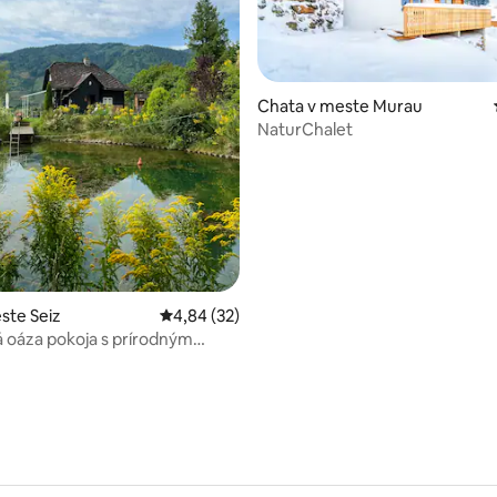
Chata v meste Murau
NaturChalet
enie 5 z 5, počet hodnotení: 6
ste Seiz
Priemerné ohodnotenie 4,84 z 5, počet hodn
4,84 (32)
 oáza pokoja s prírodným
m a domom na strome