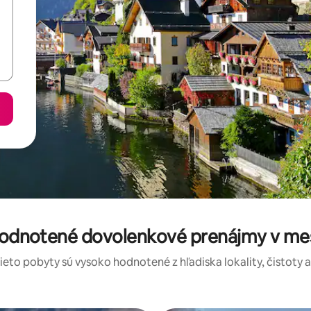
 hodnotené dovolenkové prenájmy v me
tieto pobyty sú vysoko hodnotené z hľadiska lokality, čistoty 