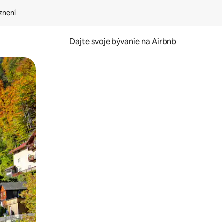
znení
Dajte svoje bývanie na Airbnb
kúmať pomocou dotykových gest či potiahnutia prstom.