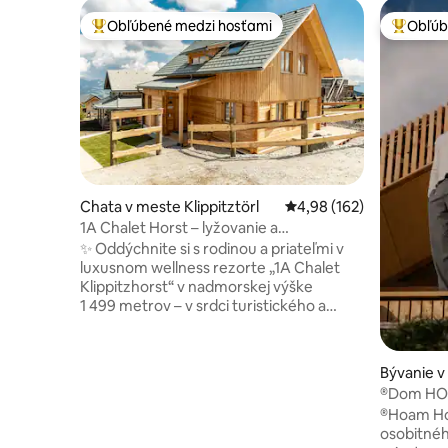
Obľúbené medzi hosťami
Obľúb
Najobľúbenejšie medzi hosťami
Najobľúb
Chata v meste Klippitztörl
Priemerné ohodnotenie 
4,98 (162)
1A Chalet Horst – lyžovanie a
panoramatická sauna
✨ Oddýchnite si s rodinou a priateľmi v
luxusnom wellness rezorte „1A Chalet
Klippitzhorst“ v nadmorskej výške
1 499 metrov – v srdci turistického a
lyžiarskeho areálu Klippitztörl. 🧖‍♂️
Vrcholom je presklená panoramatická
sauna s nádherným výhľadom. ☀️ V lete
Bývanie v
vás početné turistické chodníky hneď za
®Dom H
dverami lákajú na aktívne dni; v zime si
®Hoam Ho
môžete vychutnávať lyžiarske stredisko,
osobitné
ktoré sa nachádza v krátkej vzdialenosti.