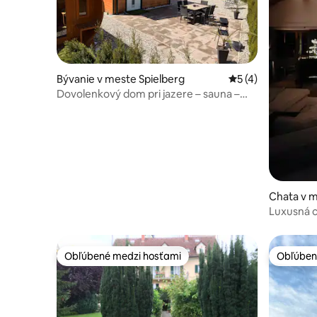
Bývanie v meste Spielberg
Priemerné ohodnot
5 (4)
Dovolenkový dom pri jazere – sauna –
príroda – Red Bull Ring
Chata v 
chtal
Luxusná c
Obľúbené medzi hosťami
Obľúben
Obľúbené medzi hosťami
Obľúben