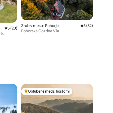
Zrub v meste Pohorje
Priemerné ohodnot
5 (32)
Priemerné ohodnotenie 5 z 5, počet hodnotení: 20
5 (20)
Pohorska Gozdna Vila
né
otení: 55
Obľúbené medzi hosťami
Najobľúbenejšie medzi hosťami