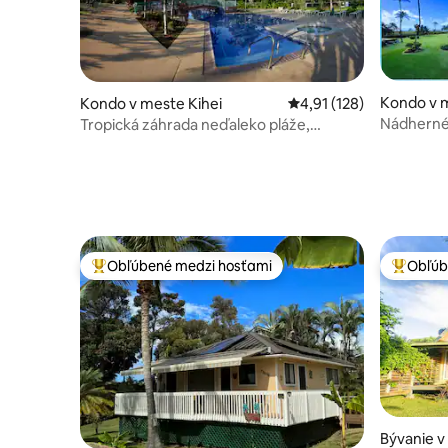
Kondo v m
Kondo v meste Kihei
Priemerné ohodnotenie 
4,91 (128)
Nádherné 
Tropická záhrada neďaleko pláže,
romantická, vhodná pre deti
Obľúbené medzi hosťami
Obľúb
Najobľúbenejšie medzi hosťami
Najobľúb
Bývanie 