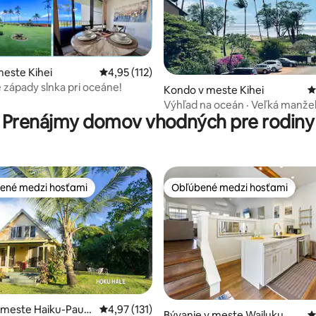
este Kihei
Priemerné ohodnotenie 4,95 z 5, počet hodn
4,95 (112)
4,91 z 5, počet hodnotení: 128
západy slnka pri oceáne!
Kondo v meste Kihei
P
Výhľad na oceán · Veľká manže
Prenájmy domov vhodných pre rodiny
posteľ a menšia manželská post
Bazén a vírivka
ené medzi hosťami
Obľúbené medzi hosťami
enejšie medzi hosťami
Obľúbené medzi hosťami
v meste Haiku-Pauw
Priemerné ohodnotenie 4,97 z 5, počet hodn
4,97 (131)
Bývanie v meste Wailuku
P