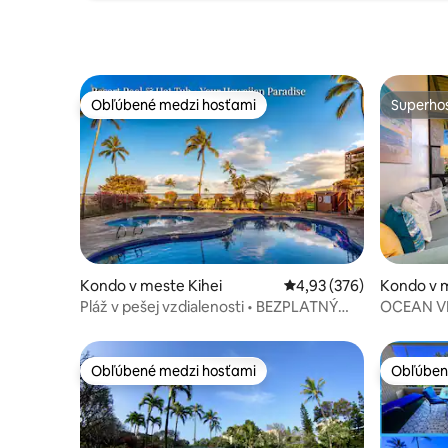
Obľúbené medzi hosťami
Superhos
Obľúbené medzi hosťami
Superhos
Kondo v meste Kihei
Priemerné ohodnotenie 
4,93 (376)
Kondo v m
Pláž v pešej vzdialenosti • BEZPLATNÝ
OCEAN VI
paddleboard • Bazény
spálňový
Obľúbené medzi hosťami
Obľúben
Obľúbené medzi hosťami
Obľúben