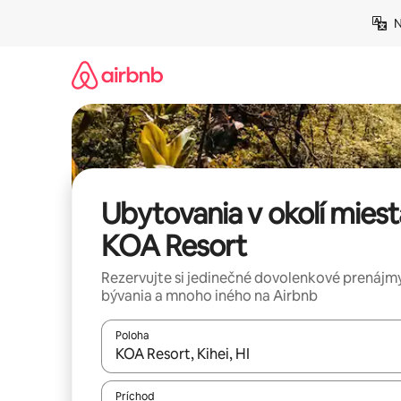
Preskočiť
N
na
obsah.
Ubytovania v okolí miest
KOA Resort
Rezervujte si jedinečné dovolenkové prenájmy
bývania a mnoho iného na Airbnb
Poloha
Keď budú výsledky k dispozícii, môžete si ich p
Príchod