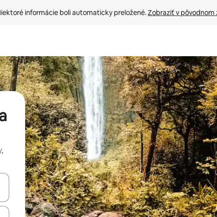
iektoré informácie boli automaticky preložené. 
Zobraziť v pôvodnom 
a
,
rechádzať pomocou klávesov so šípkami nahor a nadol alebo ich pres