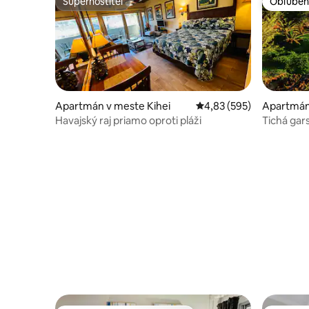
Superhostiteľ
Obľúben
Superhostiteľ
Obľúben
Apartmán v meste Kihei
Priemerné ohodnotenie 
4,83 (595)
Apartmán
Havajský raj priamo oproti pláži
Tichá gars