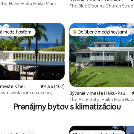
ter Hales Hoku Haiku Maui
The Blue Door na Church Street
4,97 z 5, počet hodnotení: 313
Priestranné dve spálne
é medzi hosťami
Obľúbené medzi hosťami
é medzi hosťami
Najobľúbenejšie medzi hosťami
 4,9 z 5, počet hodnotení: 209
 meste Kihei
Priemerné ohodnotenie 4,96 z 5, počet hodn
4,96 (467)
asným výhľadom na oceán,
Bývanie v meste Haiku-Pauw
P
ý bazén, Wailea
ela
The Art Estate, Haiku Maui Hav
Prenájmy bytov s klimatizáciou