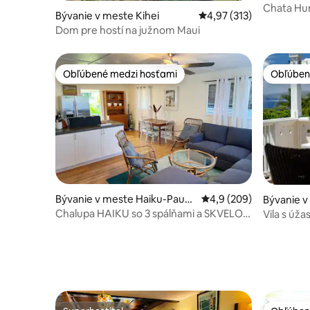
ela
Chata Hun
Bývanie v meste Kihei
Priemerné ohodnotenie 
4,97 (313)
Dom pre hostí na južnom Maui
Obľúbené medzi hosťami
Obľúben
Obľúbené medzi hosťami
Obľúben
Bývanie v meste Haiku-Pauw
Priemerné ohodnotenie
4,9 (209)
Bývanie v
ela
Chalupa HAIKU so 3 spálňami a SKVELOU
Vila s úž
polohou
vyhrievan