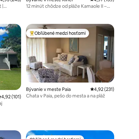
 |
12 minút chôdze od pláže Kamaole II –
tiché, súkromné, jednoduché
Obľúbené medzi hosťami
Najobľúbenejšie medzi hosťami
Bývanie v meste Paia
Priemerné ohodnotenie
4,92 (231)
otení: 467
Chata v Paia, pešo do mesta a na pláž
riemerné ohodnotenie 4,92 z 5, počet hodnotení: 101
4,92 (101)
aj