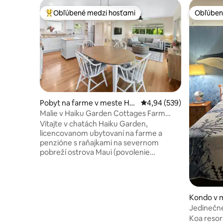
Obľúbené medzi hosťami
Obľúben
Najobľúbenejšie medzi hosťami
Obľúben
Pobyt na farme v meste Hai
Priemerné ohodnotenie 
4,94 (539)
ku-Pauwela
Malie v Haiku Garden Cottages Farm
Sanctuary
Vitajte v chatách Haiku Garden,
licencovanom ubytovaní na farme a
penzióne s raňajkami na severnom
pobreží ostrova Maui (povolenie
BBPH2017/0002). Mālie je očarujúca
chata, kde si môžete vychutnať kávu na
krytej verande, prechádzať sa po
tropických záhradách a nechať sa unášať
Kondo v m
ostrovnými rytmami. Vychutnajte si
Jedinečn
výhľad na oceán a záhradu, súkromnú
len pár k
Koa resor
vonkajšiu sprchu a pokojný vnútorný aj