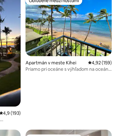
Obľúbené medzi hosťami
Obľúbené medzi hosťami
tení: 277
Apartmán v meste Kihei
Priemerné ohodnotenie
4,92 (159)
Priamo pri oceáne s výhľadom na oceán!
Klimatizácia, manželská posteľ, 2
kúpeľne!
Priemerné ohodnotenie 4,9 z 5, počet hodnotení: 193
4,9 (193)