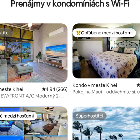
Prenájmy v kondomíniách s Wi-Fi
titeľ
Obľúbené medzi hosťami
titeľ
Najobľúbenejšie medzi hosťami
Kondo v meste Kihei
P
4,93 z 5, počet hodnotení: 376
este Kihei
Priemerné ohodnotenie 4,94 z 5, počet hodno
4,94 (266)
Pokoj na Maui – oddýchnite si, u
EW/FRONT A/C Moderný 2-
a cíťte sa vítaní!
/2-kúpeľňový penthouse
é medzi hosťami
Superhostiteľ
é medzi hosťami
Superhostiteľ