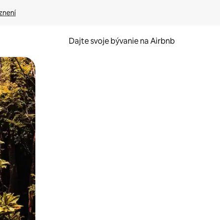
znení
Dajte svoje bývanie na Airbnb
kúmať pomocou dotykových gest či potiahnutia prstom.