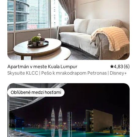
Apartmán v meste Kuala Lumpur
Priemerné oh
4,83 (6)
Skysuite KLCC | Pešo k mrakodrapom Petronas | Disney+
Obľúbené medzi hosťami
Obľúbené medzi hosťami