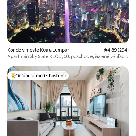
Kondo v meste Kuala Lumpur
Priemerné ohod
4,89 (294)
Apartmán Sky Suite KLCC, 50. poschodie, šialené výhľady,
izba pre 5
Obľúbené medzi hosťami
Najobľúbenejšie medzi hosťami