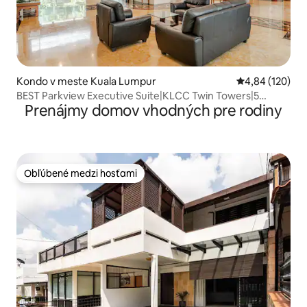
Kondo v meste Kuala Lumpur
Priemerné ohod
4,84 (120)
BEST Parkview Executive Suite|KLCC Twin Towers|5
Prenájmy domov vhodných pre rodiny
minút|Najlepšie apartmány pre služobné cesty
Obľúbené medzi hosťami
Obľúbené medzi hosťami