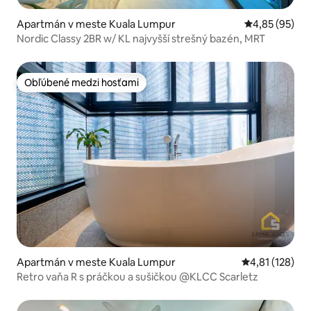
Apartmán v meste Kuala Lumpur
Priemerné oho
4,85 (95)
Nordic Classy 2BR w/ KL najvyšší strešný bazén, MRT
Obľúbené medzi hosťami
Obľúbené medzi hosťami
Apartmán v meste Kuala Lumpur
Priemerné oho
4,81 (128)
Retro vaňa R s práčkou a sušičkou @KLCC Scarletz