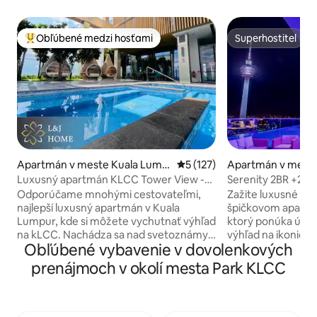
Obľúbené medzi hosťami
Superhostiteľ
Najobľúbenejšie medzi hosťami
Superhostiteľ
Apartmán v meste Kuala Lump
Priemerné ohodnotenie 5 z 5
5 (127)
Apartmán v meste
ur
mpur
Luxusný apartmán KLCC Tower View -3
Serenity 2BR +2BTH
minúty chôdze od KLCC
suite
Odporúčame mnohými cestovateľmi,
Zažite luxusné bý
najlepší luxusný apartmán v Kuala
špičkovom apartm
Lumpur, kde si môžete vychutnať výhľad
ktorý ponúka úch
na kLCC. Nachádza sa nad svetoznámy
výhľad na ikonick
Obľúbené vybavenie v dovolenkových
5-hviezdičkovým hotelom W Hotel! Sky
Lumpuru. Ideálne
pool jacuzzi s výhľadom na KLCC!
mesta, len 5 – 10 
prenájmoch v okolí mesta Park KLCC
Moderný dizajnový hotel - apartmán s
hlavných atrakcií 
apartmánom s výhľadom na dvojité veže
zábavných centier.
KLCC, spálňa s manželskou posteľou
hviezdičkové vyba
King so stolom, pohodlná obývacia izba s
nekonečného bazé