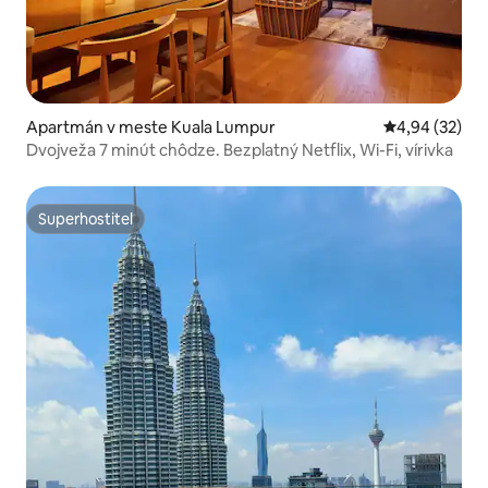
Apartmán v meste Kuala Lumpur
Priemerné oho
4,94 (32)
Dvojveža 7 minút chôdze. Bezplatný Netflix, Wi-Fi, vírivka
Superhostiteľ
Superhostiteľ