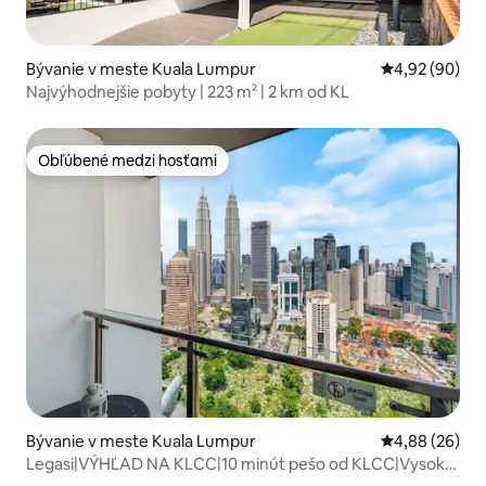
Bývanie v meste Kuala Lumpur
Priemerné oho
4,92 (90)
Najvýhodnejšie pobyty | 223 m² | 2 km od KL
Obľúbené medzi hosťami
Obľúbené medzi hosťami
Bývanie v meste Kuala Lumpur
Priemerné oho
4,88 (26)
Legasi|VÝHĽAD NA KLCC|10 minút pešo od KLCC|Vysoké
poschodie|Moderné