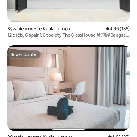
Bývanie v meste Kuala Lumpur
Priemerné ohod
4,96 (135)
12 osôb, 6 spální, 6 toalety TheGlassHouse 玻璃屋Bangsar
KL
Superhostiteľ
Superhostiteľ