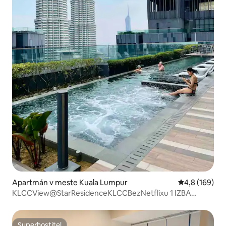
Apartmán v meste Kuala Lumpur
Priemerné oho
4,8 (169)
KLCCView@StarResidenceKLCCBezNetflixu 1 IZBA
3 OSOBY č. 131
Superhostiteľ