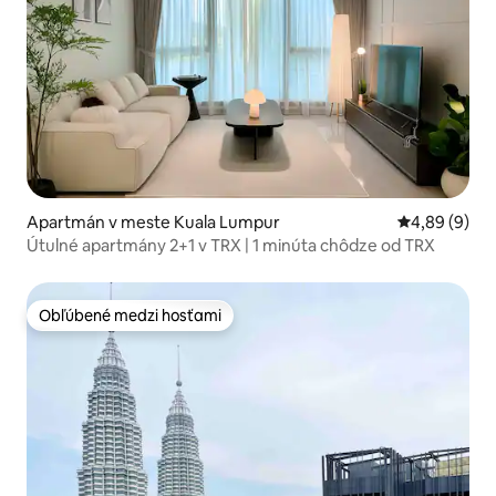
Apartmán v meste Kuala Lumpur
Priemerné oh
4,89 (9)
Útulné apartmány 2+1 v TRX | 1 minúta chôdze od TRX
Obľúbené medzi hosťami
Obľúbené medzi hosťami