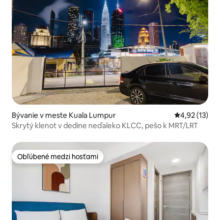
Bývanie v meste Kuala Lumpur
Priemerné oh
4,92 (13)
Skrytý klenot v dedine neďaleko KLCC, pešo k MRT/LRT
Obľúbené medzi hosťami
Obľúbené medzi hosťami