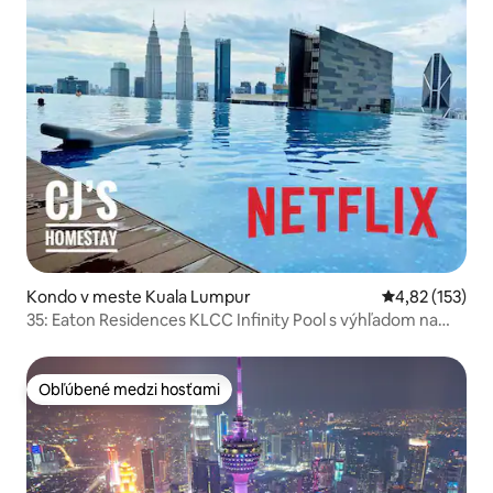
Kondo v meste Kuala Lumpur
Priemerné ohod
4,82 (153)
35: Eaton Residences KLCC Infinity Pool s výhľadom na
Twin Towers
Obľúbené medzi hosťami
Obľúbené medzi hosťami