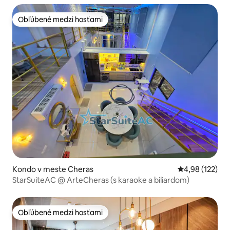
Obľúbené medzi hosťami
Obľúbené medzi hosťami
Kondo v meste Cheras
Priemerné ohod
4,98 (122)
StarSuiteAC @ ArteCheras (s karaoke a biliardom)
Obľúbené medzi hosťami
Obľúbené medzi hosťami