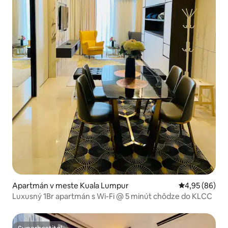
Apartmán v meste Kuala Lumpur
Priemerné oho
4,95 (86)
Luxusný 1Br apartmán s Wi-Fi @ 5 minút chôdze do KLCC