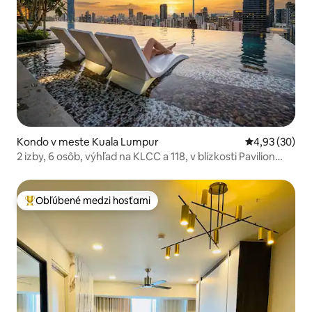
Kondo v meste Kuala Lumpur
Priemerné oho
4,93 (30)
2 izby, 6 osôb, výhľad na KLCC a 118, v blízkosti Pavilion
Skypool a Family
Obľúbené medzi hosťami
Najobľúbenejšie medzi hosťami