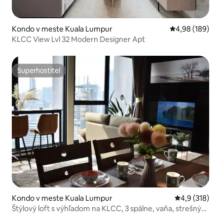
Kondo v meste Kuala Lumpur
Priemerné ohod
4,98 (189)
KLCC View Lvl 32 Modern Designer Apt
Superhostiteľ
Superhostiteľ
Kondo v meste Kuala Lumpur
Priemerné oho
4,9 (318)
Štýlový loft s výhľadom na KLCC, 3 spálne, vaňa, strešný
bazén