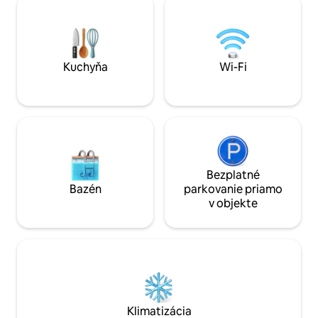
veľkou 55-palcovou inteligentnou
vybavenej posilňo
televíziou a poskytuje Netflix, krásne
salónika/reštaurá
jedálenské prostredie, čistú kúpeľňu so
parkovania. Pohodl
sprchovacím kútom, plne vybavenú
medzimestskej žele
kuchyňu a práčovňu! Bezplatné
doprave – objavo
Kuchyňa
Wi-Fi
parkovanie! Bezplatná posilňovňa!
nebolo nikdy jedn
Bezplatné
Bazén
parkovanie priamo
v objekte
Klimatizácia