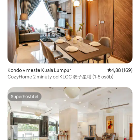
Kondo v meste Kuala Lumpur
Priemerné ohod
4,88 (169)
CozyHome 2 minúty od KLCC 双子星塔 (1-5 osôb)
Superhostiteľ
Superhostiteľ