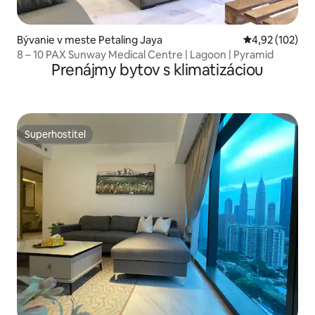
Bývanie v meste Petaling Jaya
Priemerné ohod
4,92 (102)
8 – 10 PAX Sunway Medical Centre | Lagoon | Pyramid
Prenájmy bytov s klimatizáciou
Superhostiteľ
Superhostiteľ