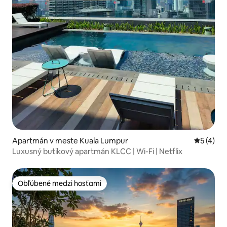
Apartmán v meste Kuala Lumpur
Priemerné
5 (4)
Luxusný butikový apartmán KLCC | Wi-Fi | Netflix
Obľúbené medzi hosťami
Obľúbené medzi hosťami