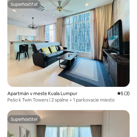
Superhostiteľ
Superhostiteľ
Apartmán v meste Kuala Lumpur
Priemerné
5 (3)
Pešo k Twin Towers | 2 spálne + 1 parkovacie miesto
Superhostiteľ
Superhostiteľ