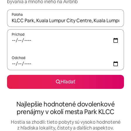
bývania a mnoho iného na Airbnb
Poloha
Keď budú výsledky k dispozícii, môžete si ich prechádzať pom
Príchod
Odchod
Hľadať
Najlepšie hodnotené dovolenkové
prenájmy v okolí mesta Park KLCC
Hostia sa zhodli: tieto pobyty sú vysoko hodnotené
z hľadiska lokality, čistoty a ďalších aspektov.