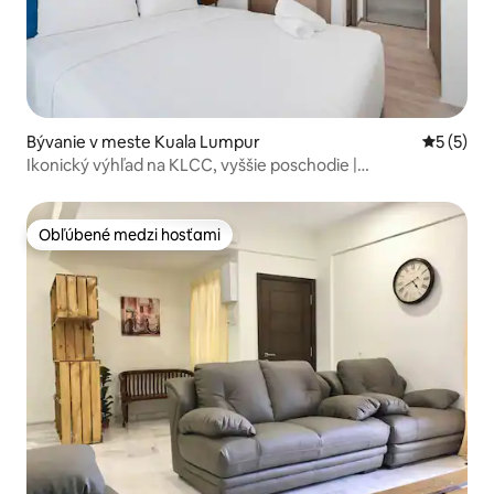
Bývanie v meste Kuala Lumpur
Priemerné
5 (5)
Ikonický výhľad na KLCC, vyššie poschodie |
Bazén/posilňovňa/bezplatné parkovanie
Obľúbené medzi hosťami
Obľúbené medzi hosťami