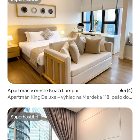
Superhostiteľ
Apartmán v meste Kuala Lumpur
Priemerné
5 (4)
Apartmán King Deluxe – výhľad na Merdeka 118, pešo do
mesta
Superhostiteľ
Superhostiteľ