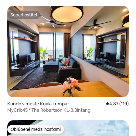
Superhostiteľ
Superhostiteľ
Kondo v meste Kuala Lumpur
Priemerné oho
4,87 (119)
MyCrib45 * The Robertson KL-B.Bintang
Obľúbené medzi hosťami
Obľúbené medzi hosťami