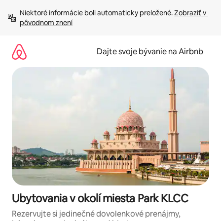
Preskočiť
Niektoré informácie boli automaticky preložené. 
Zobraziť v 
na
pôvodnom znení
obsah.
Dajte svoje bývanie na Airbnb
Ubytovania v okolí miesta Park KLCC
Rezervujte si jedinečné dovolenkové prenájmy,