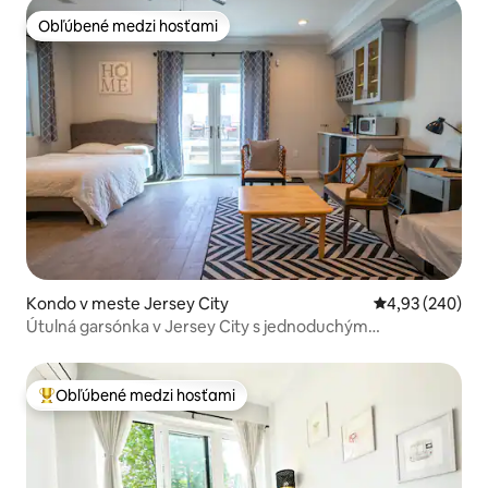
Obľúbené medzi hosťami
Obľúbené medzi hosťami
Kondo v meste Jersey City
Priemerné ohod
4,93 (240)
Útulná garsónka v Jersey City s jednoduchým
dochádzaním
Obľúbené medzi hosťami
Najobľúbenejšie medzi hosťami