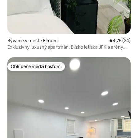
Bývanie v meste Elmont
Priemerné oho
4,75 (24)
Exkluzívny luxusný apartmán. Blízko letiska JFK a arény
UBS Arena
Obľúbené medzi hosťami
Obľúbené medzi hosťami