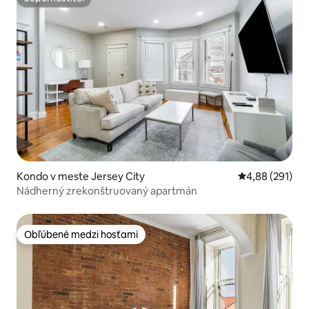
Superhostiteľ
Kondo v meste Jersey City
Priemerné ohod
4,88 (291)
Nádherný zrekonštruovaný apartmán
Obľúbené medzi hosťami
Obľúbené medzi hosťami