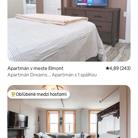
Apartmán v meste Elmont
Priemerné ohod
4,89 (243)
Apartmán Dreams... Apartmán s 1 spálňou
Obľúbené medzi hosťami
Najobľúbenejšie medzi hosťami