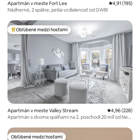
Apartmán v meste Fort Lee
Priemerné oho
4,91 (195)
Nádherné, 2 spálne, pešia vzdialenosť od GWB!
Obľúbené medzi hosťami
Najobľúbenejšie medzi hosťami
Apartmán v meste Valley Stream
Priemerné ohod
4,96 (228)
Apartmán s dvoma spálňami na 2. poschodí 20 míľ od New
Yorku
Obľúbené medzi hosťami
Obľúbené medzi hosťami