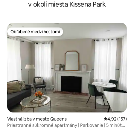
v okolí miesta Kissena Park
Obľúbené medzi hosťami
Obľúbené medzi hosťami
Vlastná izba v meste Queens
Priemerné ohod
4,92 (157)
Priestranné súkromné apartmány | Parkovanie | 5 minút
na letisko LGA