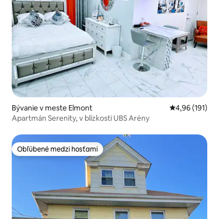
Bývanie v meste Elmont
Priemerné ohod
4,96 (191)
Apartmán Serenity, v blízkosti UBS Arény
Obľúbené medzi hosťami
Obľúbené medzi hosťami