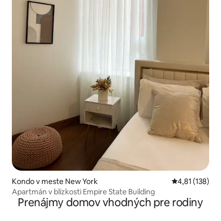
Kondo v meste New York
Priemerné oho
4,81 (138)
Apartmán v blízkosti Empire State Building
Prenájmy domov vhodných pre rodiny