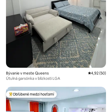
Bývanie v meste Queens
Priemerné oho
4,92 (50)
Útulná garsónka v blízkosti LGA
Obľúbené medzi hosťami
Najobľúbenejšie medzi hosťami