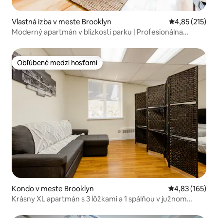
Vlastná izba v meste Brooklyn
Priemerné ohod
4,85 (215)
Moderný apartmán v blízkosti parku | Profesionálna
kuchyňa + parná sprcha
Obľúbené medzi hosťami
Obľúbené medzi hosťami
Kondo v meste Brooklyn
Priemerné ohod
4,83 (165)
Krásny XL apartmán s 3 lôžkami a 1 spálňou v južnom
Brooklyne!