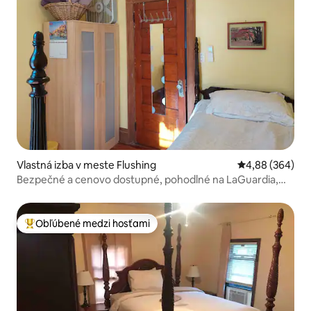
Vlastná izba v meste Flushing
Priemerné ohod
4,88 (364)
Bezpečné a cenovo dostupné, pohodlné na LaGuardia,
JFK
Obľúbené medzi hosťami
Najobľúbenejšie medzi hosťami