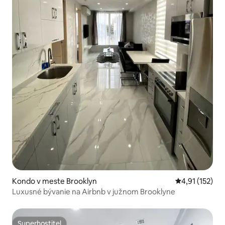
Kondo v meste Brooklyn
Priemerné oho
4,91 (152)
Luxusné bývanie na Airbnb v južnom Brooklyne
Superhostiteľ