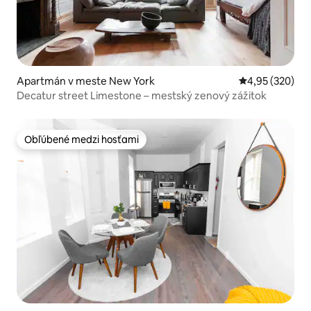
Apartmán v meste New York
Priemerné ohod
4,95 (320)
Decatur street Limestone – mestský zenový zážitok
Obľúbené medzi hosťami
Obľúbené medzi hosťami