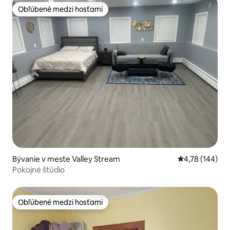
Obľúbené medzi hosťami
Obľúbené medzi hosťami
Bývanie v meste Valley Stream
Priemerné ohod
4,78 (144)
Pokojné štúdio
Obľúbené medzi hosťami
Obľúbené medzi hosťami