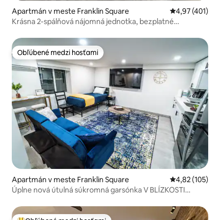
Apartmán v meste Franklin Square
Priemerné ohod
4,97 (401)
Krásna 2-spálňová nájomná jednotka, bezplatné
parkovanie na ulici.
Obľúbené medzi hosťami
Obľúbené medzi hosťami
Apartmán v meste Franklin Square
Priemerné ohod
4,82 (105)
Úplne nová útulná súkromná garsónka V BLÍZKOSTI
VŠETKÉHO!