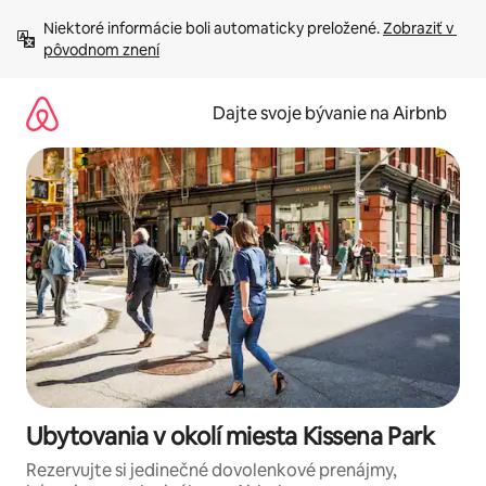
Preskočiť
Niektoré informácie boli automaticky preložené. 
Zobraziť v 
na
pôvodnom znení
obsah.
Dajte svoje bývanie na Airbnb
Ubytovania v okolí miesta Kissena Park
Rezervujte si jedinečné dovolenkové prenájmy,