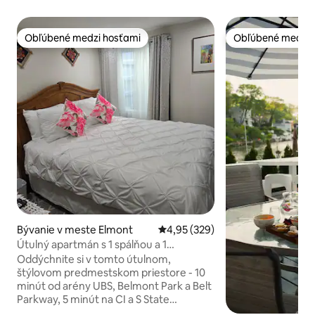
Obľúbené medzi hosťami
Obľúbené medzi 
Obľúbené medzi hosťami
Obľúbené medzi 
Bývanie v meste Elmont
Priemerné ohodnotenie 4,95 z 5
4,95 (329)
Útulný apartmán s 1 spálňou a 1
kúpeľňou, manželskou posteľou Queen
Oddýchnite si v tomto útulnom,
v Elmonte neďaleko UBS Arény
štýlovom predmestskom priestore - 10
minút od arény UBS, Belmont Park a Belt
Parkway, 5 minút na CI a S State
Parkways, 15 minút na letisko JFK, 10