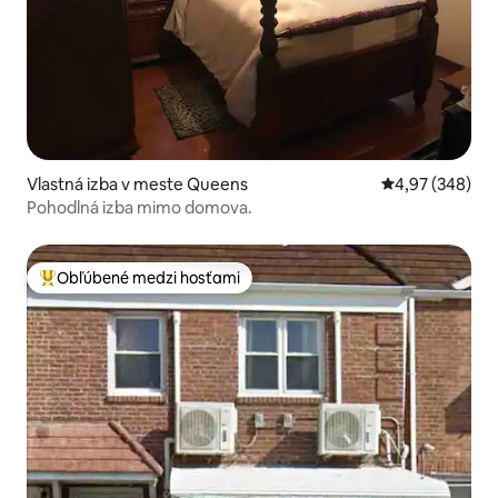
Vlastná izba v meste Queens
Priemerné ohod
4,97 (348)
Pohodlná izba mimo domova.
Obľúbené medzi hosťami
Najobľúbenejšie medzi hosťami