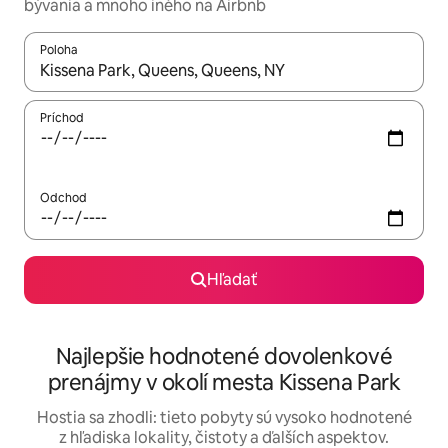
bývania a mnoho iného na Airbnb
Poloha
Keď budú výsledky k dispozícii, môžete si ich prechádzať pom
Príchod
Odchod
Hľadať
Najlepšie hodnotené dovolenkové
prenájmy v okolí mesta Kissena Park
Hostia sa zhodli: tieto pobyty sú vysoko hodnotené
z hľadiska lokality, čistoty a ďalších aspektov.