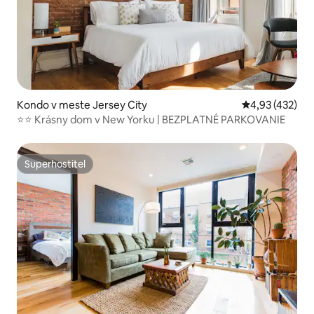
Kondo v meste Jersey City
Priemerné ohod
4,93 (432)
⭐⭐ Krásny dom v New Yorku | BEZPLATNÉ PARKOVANIE
Superhostiteľ
Superhostiteľ