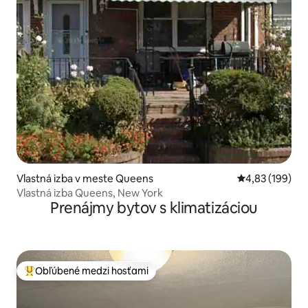
Vlastná izba v meste Queens
Priemerné ohod
4,83 (199)
Vlastná izba Queens, New York
Prenájmy bytov s klimatizáciou
Obľúbené medzi hosťami
Najobľúbenejšie medzi hosťami