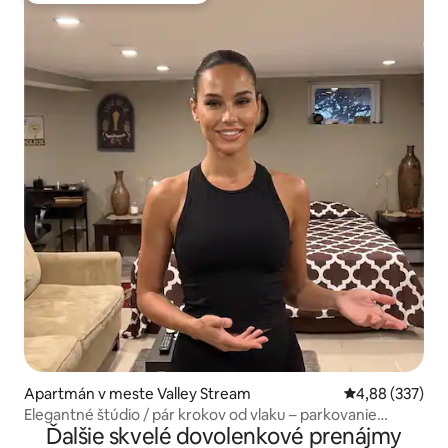
Apartmán v meste Valley Stream
Priemerné ohod
4,88 (337)
Elegantné štúdio / pár krokov od vlaku – parkovanie
Ďalšie skvelé dovolenkové prenájmy
zdarma