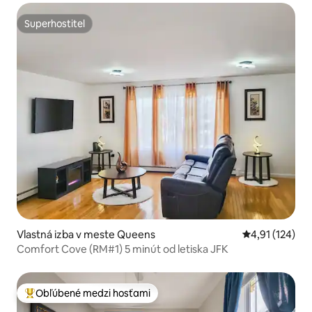
Superhostiteľ
Superhostiteľ
Vlastná izba v meste Queens
Priemerné oho
4,91 (124)
Comfort Cove (RM#1) 5 minút od letiska JFK
Obľúbené medzi hosťami
Najobľúbenejšie medzi hosťami