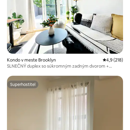
Kondo v meste Brooklyn
Priemerné oho
4,9 (218)
SLNEČNÝ duplex so súkromným zadným dvorom +
kanceláriou
Superhostiteľ
Superhostiteľ