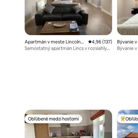
Apartmán v meste Lincolnsh
Priemerné ohodnotenie 
4,96 (137)
Bývanie v
ire
Samostatný apartmán Lincs v rozsiahlych
Bývanie v
záhradách
Obľúbené medzi hosťami
Obľúb
Obľúbené medzi hosťami
Najobľúb