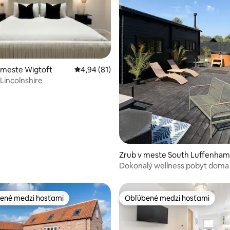
4,96 z 5, počet hodnotení: 137
 meste Wigtoft
Priemerné ohodnotenie 4,94 z 5, počet hod
4,94 (81)
 Lincolnshire
Zrub v meste South Luffenham
Dokonalý wellness pobyt doma
ené medzi hosťami
Obľúbené medzi hosťami
enejšie medzi hosťami
Obľúbené medzi hosťami