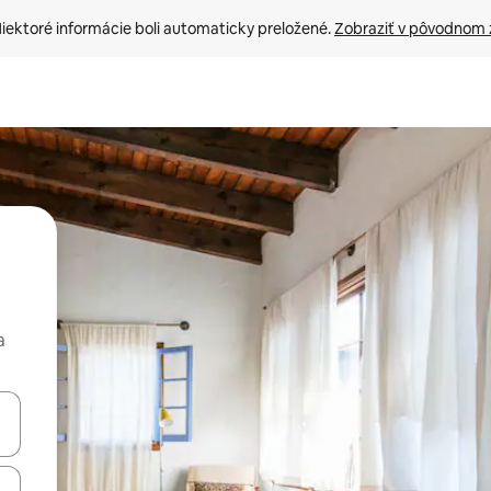
iektoré informácie boli automaticky preložené. 
Zobraziť v pôvodnom 
a
rechádzať pomocou klávesov so šípkami nahor a nadol alebo ich pres