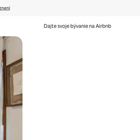
znení
Dajte svoje bývanie na Airbnb
kúmať pomocou dotykových gest či potiahnutia prstom.