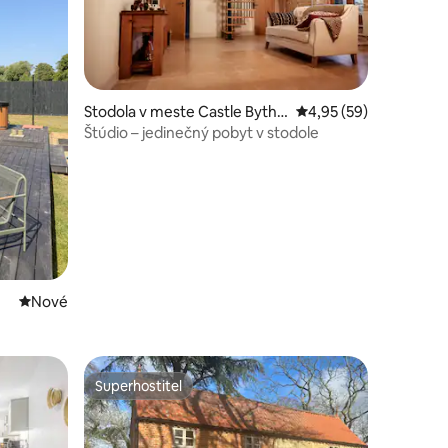
Stodola v meste Castle Bytha
Priemerné ohodnotenie
4,95 (59)
m
Štúdio – jedinečný pobyt v stodole
notení: 81
Nové ubytovanie
Nové
Superhostiteľ
Superhostiteľ