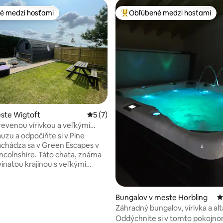
é medzi hosťami
Obľúbené medzi hosťami
é medzi hosťami
Najobľúbenejšie medzi hosťami
enie 5 z 5, počet hodnotení: 4
ste Wigtoft
Priemerné ohodnotenie 5 z 5, počet ho
5 (7)
revenou vírivkou a veľkými
auzu a odpočiňte si v Pine
chádza sa v Green Escapes v
ncolnshire. Táto chata, známa
vinatou krajinou s veľkými
sa nachádza aj v blízkosti
h rezervácií RSPB. Tento
ý glampingový domček je
Bungalov v meste Horbling
P
hradne pre vás a má vlastnú
Záhradný bungalov, vírivka a al
so sprchovacím kútom, WC a
Oddýchnite si v tomto pokojn
m a vyhradený súkromný