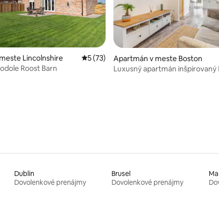
 meste Lincolnshire
Priemerné ohodnotenie 5 z 5, počet hod
5 (73)
Apartmán v meste Boston
todole Roost Barn
Luxusný apartmán inšpirovaný
 4,88 z 5, počet hodnotení: 34
Dublin
Brusel
Ma
Dovolenkové prenájmy
Dovolenkové prenájmy
Do