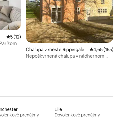
notení: 73
Priemerné ohodnotenie 5 z 5, počet hodnotení: 12
5 (12)
 Parížom
Chalupa v meste Rippingale
Priemerné ohodnotenie
4,65 (155)
Nepoškvrnená chalupa v nádhernom
vidieckom prostredí!
nchester
Lille
volenkové prenájmy
Dovolenkové prenájmy