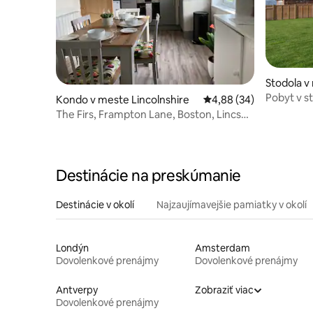
Stodola v
Pobyt v s
Kondo v meste Lincolnshire
Priemerné ohodnotenie
4,88 (34)
The Firs, Frampton Lane, Boston, Lincs
PE20 1SH
Destinácie na preskúmanie
Destinácie v okolí
Najzaujímavejšie pamiatky v okolí
Londýn
Amsterdam
Dovolenkové prenájmy
Dovolenkové prenájmy
Antverpy
Zobraziť viac
Dovolenkové prenájmy