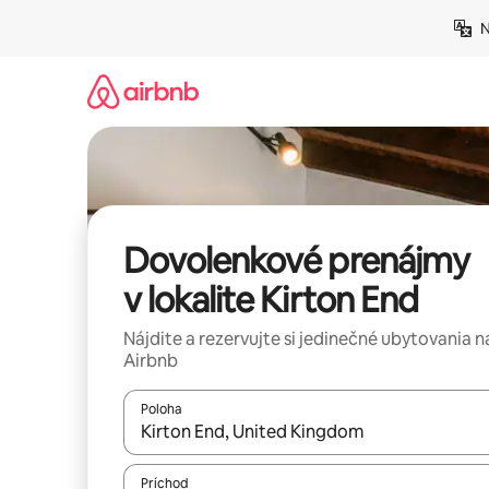
Preskočiť
N
na
obsah.
Dovolenkové prenájmy
v lokalite Kirton End
Nájdite a rezervujte si jedinečné ubytovania n
Airbnb
Poloha
Keď budú výsledky k dispozícii, môžete si ich p
Príchod