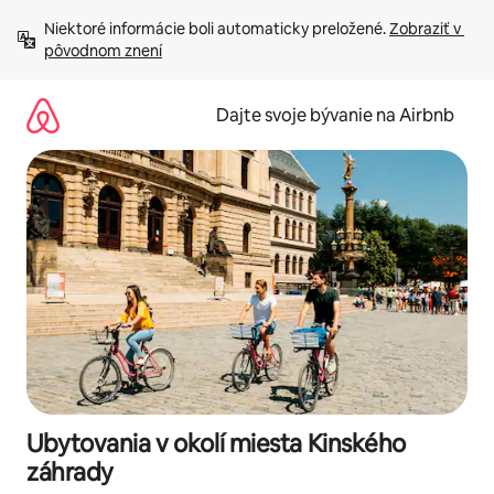
Preskočiť
Niektoré informácie boli automaticky preložené. 
Zobraziť v 
na
pôvodnom znení
obsah.
Dajte svoje bývanie na Airbnb
Ubytovania v okolí miesta Kinského
záhrady