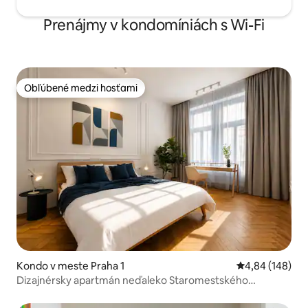
Prenájmy v kondomíniách s Wi-Fi
Obľúbené medzi hosťami
Obľúbené medzi hosťami
Kondo v meste Praha 1
Priemerné ohod
4,84 (148)
Dizajnérsky apartmán neďaleko Staromestského
námestia