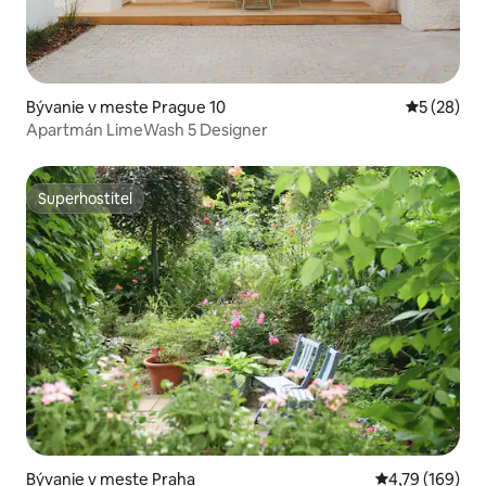
Bývanie v meste Prague 10
Priemerné 
5 (28)
Apartmán LimeWash 5 Designer
Superhostiteľ
Superhostiteľ
Bývanie v meste Praha
Priemerné ohod
4,79 (169)