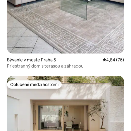
Bývanie v meste Praha 5
Priemerné oho
4,84 (76)
Priestranný dom s terasou a záhradou
Obľúbené medzi hosťami
Obľúbené medzi hosťami