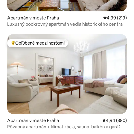
Apartmán v meste Praha
Priemerné ohod
4,99 (219)
Luxusný podkrovný apartmán vedľa historického centra
Obľúbené medzi hosťami
Najobľúbenejšie medzi hosťami
Apartmán v meste Praha
Priemerné ohod
4,94 (380)
Pôvabný apartmán + klimatizácia, sauna, balkón a garáž
vzdialená 5 minút