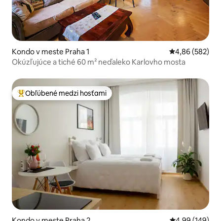
Kondo v meste Praha 1
Priemerné ohod
4,86 (582)
Okúzľujúce a tiché 60 m² neďaleko Karlovho mosta
Obľúbené medzi hosťami
Najobľúbenejšie medzi hosťami
Kondo v meste Praha 2
Priemerné ohod
4,99 (149)