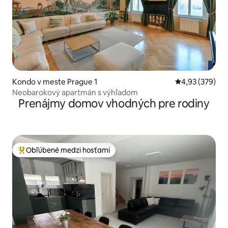
Kondo v meste Prague 1
Priemerné ohod
4,93 (379)
Neobarokový apartmán s výhľadom
Prenájmy domov vhodných pre rodiny
Obľúbené medzi hosťami
Najobľúbenejšie medzi hosťami