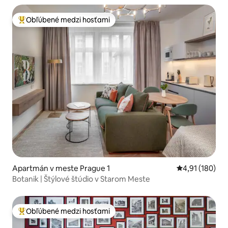
Obľúbené medzi hosťami
Najobľúbenejšie medzi hosťami
Apartmán v meste Prague 1
Priemerné ohod
4,91 (180)
Botanik | Štýlové štúdio v Starom Meste
Obľúbené medzi hosťami
Najobľúbenejšie medzi hosťami