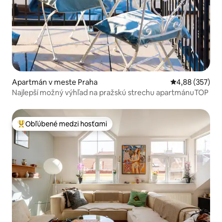
Apartmán v meste Praha
Priemerné ohod
4,88 (357)
Najlepší možný výhľad na pražskú strechu apartmánuTOP
Obľúbené medzi hosťami
Najobľúbenejšie medzi hosťami