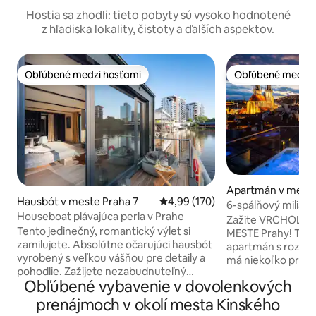
Hostia sa zhodli: tieto pobyty sú vysoko hodnotené
z hľadiska lokality, čistoty a ďalších aspektov.
Obľúbené medzi hosťami
Obľúbené medzi 
Obľúbené medzi hosťami
Obľúbené medzi 
Apartmán v meste
Hausbót v meste Praha 7
Priemerné ohodnotenie 4,99 z 5
4,99 (170)
6-spálňový miliar
Houseboat plávajúca perla v Prahe
VIRIVKOU + 3 tera
Zažite VRCHOL L
Tento jedinečný, romantický výlet si
MESTE Prahy! Ten
zamilujete. Absolútne očarujúci hausbót
apartmán s rozloh
vyrobený s veľkou vášňou pre detaily a
má niekoľko priest
pohodlie. Zažijete nezabudnuteľný
súkromné TERASY
Obľúbené vybavenie v dovolenkových
pobyt a nebudete chcieť odísť. Môžete
výhľadom na Pražs
loviť ryby, len pozorovať riečny svet plný
biliardový stôl a P
prenájmoch v okolí mesta Kinského
rýb alebo vyskúšať paddleboard.
rodiny alebo skup