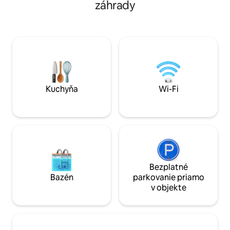
záhrady
Hausbót je vybavený manželskou
pohodlie a zábavu 
posteľou a detskou postieľkou pre malé
mesta. Keďže najv
deti. Svoj zážitok z ochutnávky pripravíte
sú len pár krokov o
v plne vybavenej kuchyni. Po celom dni si
než len pobyt – je 
oddýchnite pri krbe. Budete sedieť na
nezabudnuteľnému
terase a pozorovať pokoj vody.
Rezervujte si teraz
Parkovanie hneď vedľa hausbótu.
vysnívanú cestu!
Kuchyňa
Wi-Fi
Bezplatné
Bazén
parkovanie priamo
v objekte