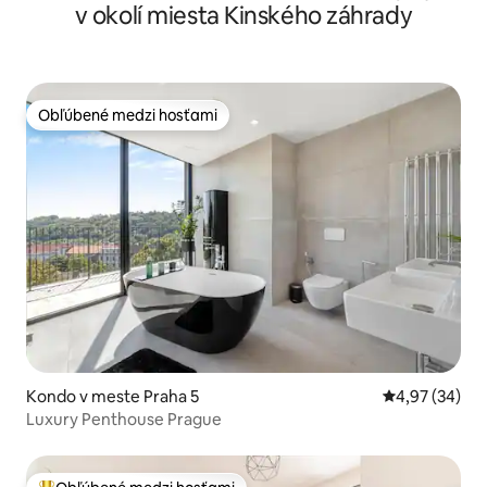
v okolí miesta Kinského záhrady
Obľúbené medzi hosťami
Obľúbené medzi hosťami
Kondo v meste Praha 5
Priemerné oho
4,97 (34)
Luxury Penthouse Prague