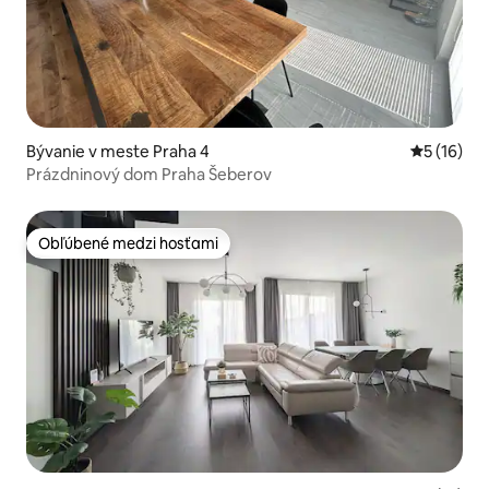
Bývanie v meste Praha 4
Priemerné 
5 (16)
Prázdninový dom Praha Šeberov
Obľúbené medzi hosťami
Obľúbené medzi hosťami