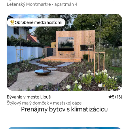
Letenský Montmartre - apartmán 4
Obľúbené medzi hosťami
Najobľúbenejšie medzi hosťami
Bývanie v meste Libuš
Priemerné
5 (15)
Štýlový malý domček v mestskej oáze
Prenájmy bytov s klimatizáciou