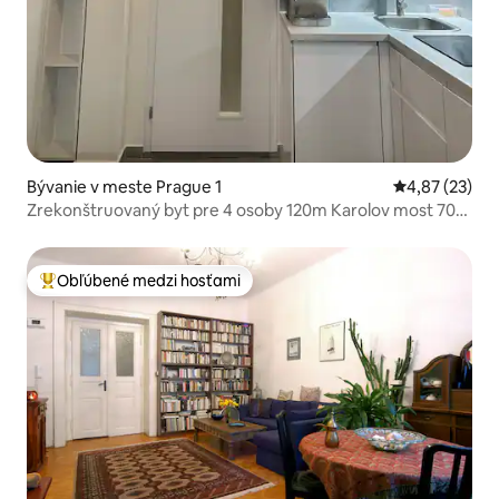
Bývanie v meste Prague 1
Priemerné oho
4,87 (23)
Zrekonštruovaný byt pre 4 osoby 120m Karolov most 70m
metro
Obľúbené medzi hosťami
Najobľúbenejšie medzi hosťami