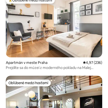
Obľúbené medzi hosťami
Najobľúbenejšie medzi hosťami
Apartmán v meste Praha
Priemerné ohod
4,97 (236)
Prejdite sa do múzeí z moderného pokladu na Malej
Strane
Obľúbené medzi hosťami
Obľúbené medzi hosťami