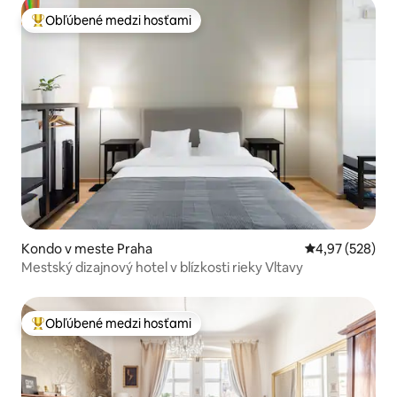
Obľúbené medzi hosťami
Najobľúbenejšie medzi hosťami
Kondo v meste Praha
Priemerné ohod
4,97 (528)
Mestský dizajnový hotel v blízkosti rieky Vltavy
Obľúbené medzi hosťami
Najobľúbenejšie medzi hosťami