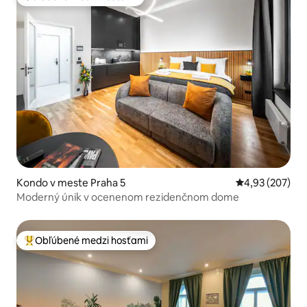
Obľúbené medzi hosťami
Kondo v meste Praha 5
Priemerné ohod
4,93 (207)
Moderný únik v ocenenom rezidenčnom dome
Obľúbené medzi hosťami
Najobľúbenejšie medzi hosťami