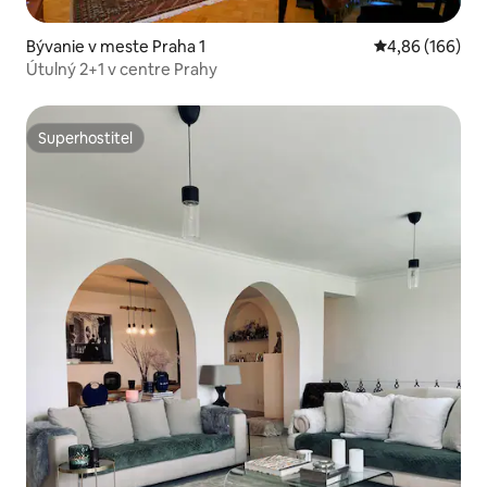
Bývanie v meste Praha 1
Priemerné ohod
4,86 (166)
Útulný 2+1 v centre Prahy
Superhostiteľ
Superhostiteľ