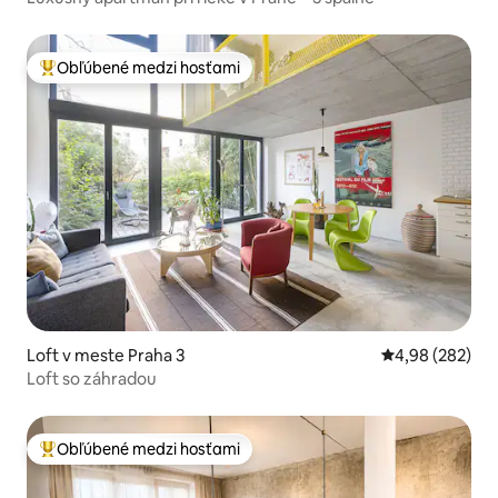
Obľúbené medzi hosťami
Najobľúbenejšie medzi hosťami
Loft v meste Praha 3
Priemerné ohod
4,98 (282)
Loft so záhradou
Obľúbené medzi hosťami
Najobľúbenejšie medzi hosťami