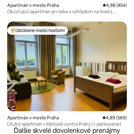
Apartmán v meste Praha
Priemerné ohod
4,98 (454)
Okúzľujúci apartmán pri rieke s výhľadom na hrad z
balkóna
Obľúbené medzi hosťami
Najobľúbenejšie medzi hosťami
Apartmán v meste Praha
Priemerné ohod
4,89 (569)
Útulný apartmán v blízkosti centra Prahy (+ parkovanie)
Ďalšie skvelé dovolenkové prenájmy