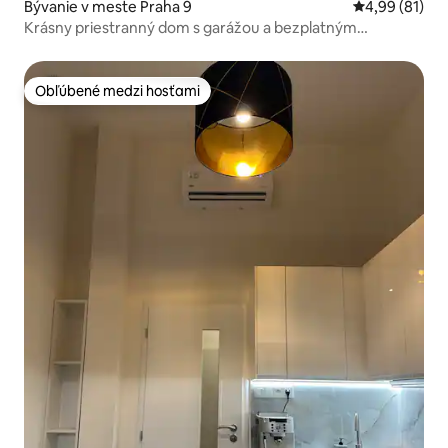
Bývanie v meste Praha 9
Priemerné oho
4,99 (81)
Krásny priestranný dom s garážou a bezplatným
parkovaním
Obľúbené medzi hosťami
Obľúbené medzi hosťami