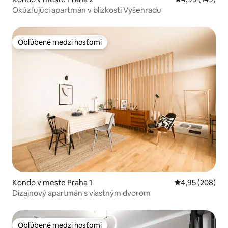
Okúzľujúci apartmán v blízkosti Vyšehradu
Obľúbené medzi hosťami
Obľúbené medzi hosťami
Kondo v meste Praha 1
Priemerné ohod
4,95 (208)
Dizajnový apartmán s vlastným dvorom
Obľúbené medzi hosťami