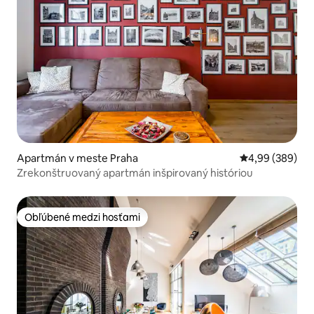
Apartmán v meste Praha
Priemerné ohod
4,99 (389)
Zrekonštruovaný apartmán inšpirovaný históriou
Obľúbené medzi hosťami
Obľúbené medzi hosťami