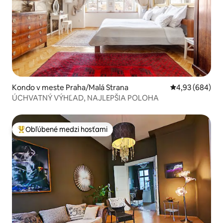
Kondo v meste Praha/Malá Strana
Priemerné ohod
4,93 (684)
ÚCHVATNÝ VÝHĽAD, NAJLEPŠIA POLOHA
Obľúbené medzi hosťami
Najobľúbenejšie medzi hosťami