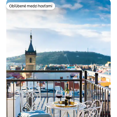
Obľúbené medzi hosťami
Obľúbené medzi hosťami