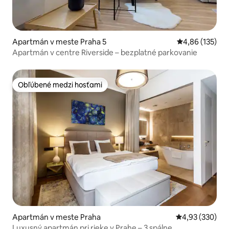
Apartmán v meste Praha 5
Priemerné ohod
4,86 (135)
Apartmán v centre Riverside – bezplatné parkovanie
Obľúbené medzi hosťami
Obľúbené medzi hosťami
Apartmán v meste Praha
Priemerné ohod
4,93 (330)
Luxusný apartmán pri rieke v Prahe – 3 spálne