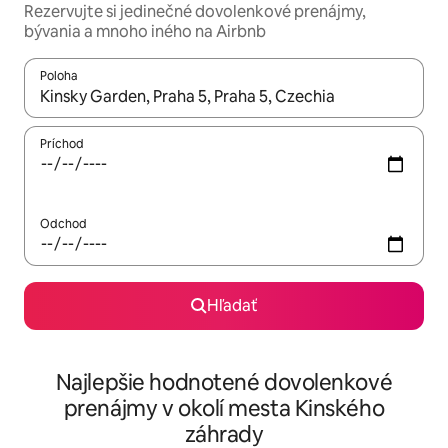
Rezervujte si jedinečné dovolenkové prenájmy,
bývania a mnoho iného na Airbnb
Poloha
Keď budú výsledky k dispozícii, môžete si ich prechádzať pom
Príchod
Odchod
Hľadať
Najlepšie hodnotené dovolenkové
prenájmy v okolí mesta Kinského
záhrady