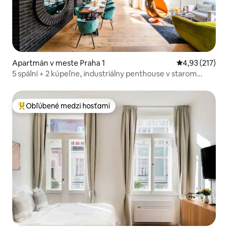
Apartmán v meste Praha 1
Priemerné ohod
4,93 (217)
5 spální + 2 kúpeľne, industriálny penthouse v starom
meste, klimatizácia
Obľúbené medzi hosťami
Najobľúbenejšie medzi hosťami