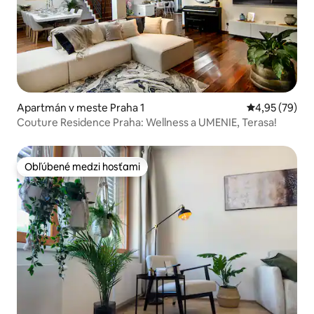
Apartmán v meste Praha 1
Priemerné oho
4,95 (79)
Couture Residence Praha: Wellness a UMENIE, Terasa!
Obľúbené medzi hosťami
Obľúbené medzi hosťami