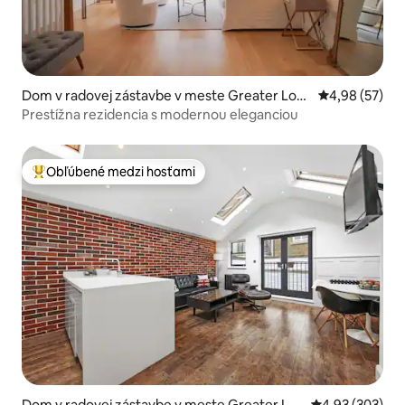
Dom v radovej zástavbe v meste Greater Lon
Priemerné oho
4,98 (57)
don
Prestížna rezidencia s modernou eleganciou
Obľúbené medzi hosťami
Najobľúbenejšie medzi hosťami
Dom v radovej zástavbe v meste Greater Lo
Priemerné ohod
4,93 (303)