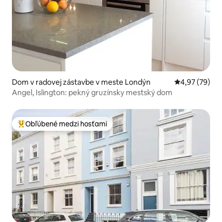
Dom v radovej zástavbe v meste Londýn
Priemerné oho
4,97 (79)
Angel, Islington: pekný gruzínsky mestský dom
Obľúbené medzi hosťami
Najobľúbenejšie medzi hosťami