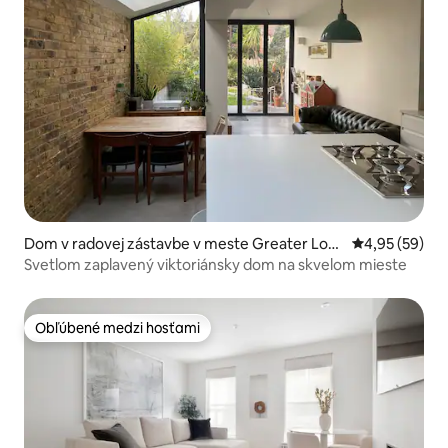
Dom v radovej zástavbe v meste Greater Lon
Priemerné oho
4,95 (59)
don
Svetlom zaplavený viktoriánsky dom na skvelom mieste
Obľúbené medzi hosťami
Obľúbené medzi hosťami