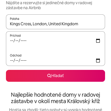
Nájdite a rezervujte si jedinečné domy v radovej
zástavbe na Airbnb
Poloha
Keď budú výsledky k dispozícii, môžete si ich prechádzať pom
Príchod
Odchod
Hľadať
Najlepšie hodnotené domy v radovej
zástavbe v okolí mesta Královský kříž
Hostia sa zhodli: tieto pobyty sú vysoko hodnotené