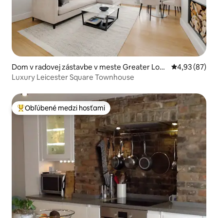
Dom v radovej zástavbe v meste Greater Lon
Priemerné oho
4,93 (87)
don
Luxury Leicester Square Townhouse
Obľúbené medzi hosťami
Najobľúbenejšie medzi hosťami