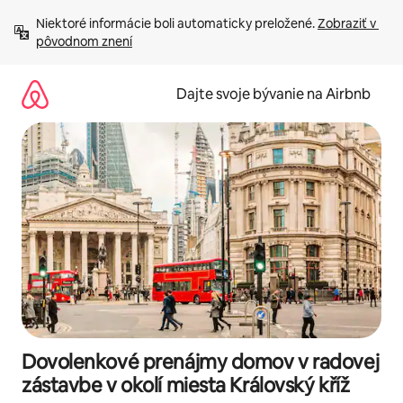
Preskočiť
Niektoré informácie boli automaticky preložené. 
Zobraziť v 
na
pôvodnom znení
obsah.
Dajte svoje bývanie na Airbnb
Dovolenkové prenájmy domov v radovej
zástavbe v okolí miesta Královský kříž