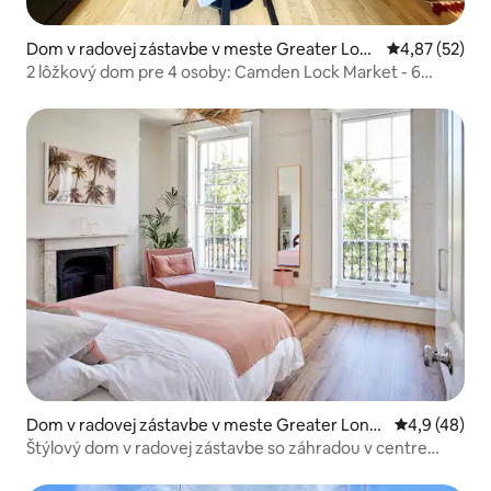
Dom v radovej zástavbe v meste Greater Lon
Priemerné oho
4,87 (52)
don
2 lôžkový dom pre 4 osoby: Camden Lock Market - 6
minút
Dom v radovej zástavbe v meste Greater Lond
Priemerné oh
4,9 (48)
on
Štýlový dom v radovej zástavbe so záhradou v centre
Londýna