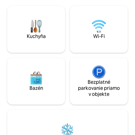
pohovka) • 1 minúta od stanice Holborn
spálňami s dvojitý
(Central a Piccadilly) • Nedávno
luxusnou posteľno
zrekonštruovaný s moderným dizajnom
obývacia izba láka
• Samoobslužné ubytovanie s
Wi-Fi, smart telev
jednoduchým prístupom • Prechádzka
umývačkou riadu. 
do Covent Garden, Soho a k divadlám
blízkosti Fulham R
Ideálne pre rodiny, skupiny a
múzeí a sviežich 
Kuchyňa
Wi-Fi
obchodných cestujúcich, ktorí hľadajú
mestským útočis
ubytovanie v centre.
Bezplatné
Bazén
parkovanie priamo
v objekte