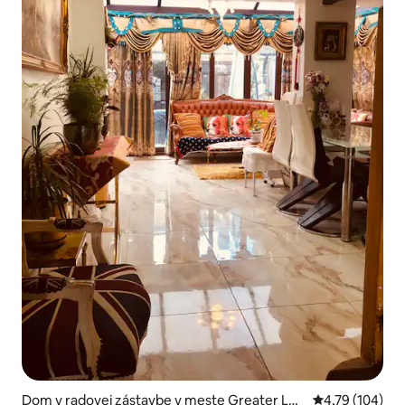
Dom v radovej zástavbe v meste Greater Lon
Priemerné ohod
4,79 (104)