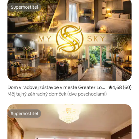
Superhostiteľ
Superhostiteľ
Dom v radovej zástavbe v meste Greater Lon
Priemerné oho
4,68 (60)
don
Môj tajný záhradný domček (dve poschodiami)
Superhostiteľ
Superhostiteľ