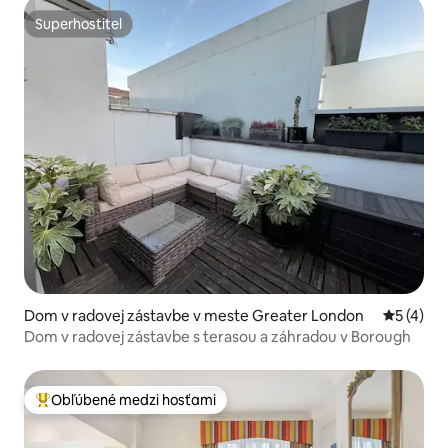
Superhostiteľ
Superhostiteľ
Dom v radovej zástavbe v meste Greater London
Priemerné
5 (4)
Dom v radovej zástavbe s terasou a záhradou v Borough
Obľúbené medzi hosťami
Najobľúbenejšie medzi hosťami