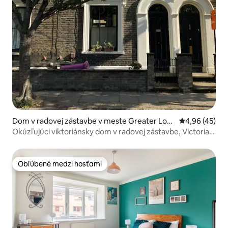
Dom v radovej zástavbe v meste Greater Lon
Priemerné oho
4,96 (45)
don
Okúzľujúci viktoriánsky dom v radovej zástavbe, Victoria
Park
Obľúbené medzi hosťami
Obľúbené medzi hosťami