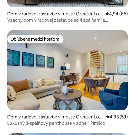
Dom v radovej zástavbe v meste Greater Lon
Priemerné oho
4,94 (66)
don
Vzácny dom v radovej zástavbe so 4 spálňami a
parkovaním
Obľúbené medzi hosťami
Obľúbené medzi hosťami
Dom v radovej zástavbe v meste Greater Lon
Priemerné oho
4,93 (59)
don
Luxusný 3-spálňový penthouse v zóne 1 Pimlico