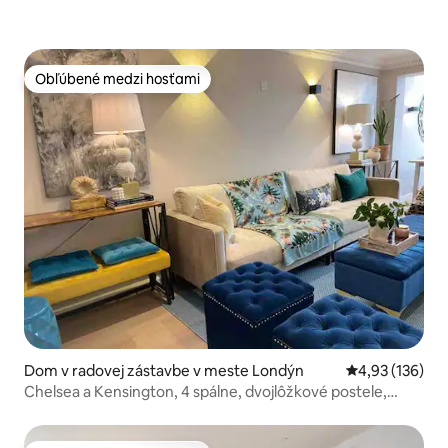
Obľúbené medzi hosťami
Obľúbené medzi hosťami
Dom v radovej zástavbe v meste Londýn
Priemerné ohod
4,93 (136)
Chelsea a Kensington, 4 spálne, dvojlôžkové postele,
oplotený komplex.