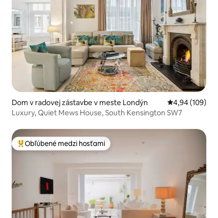
Dom v radovej zástavbe v meste Londýn
Priemerné ohod
4,94 (109)
Luxury, Quiet Mews House, South Kensington SW7
Obľúbené medzi hosťami
Najobľúbenejšie medzi hosťami