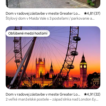
Dom v radovej zástavbe v meste Greater Lond
Priemerné oh
4,81 (37)
on
Štýlový dom v Maida Vale s 3 posteľami / parkovanie a
metro
Obľúbené medzi hosťami
Obľúbené medzi hosťami
Dom v radovej zástavbe v meste Greater Lond
Priemerné oh
4,91 (32)
on
2 veľké manželské postele – západ slnka nad London Eye
vo Waterloo