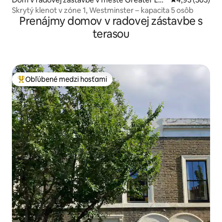
ndon
Skrytý klenot v zóne 1, Westminster – kapacita 5 osôb
Prenájmy domov v radovej zástavbe s
terasou
Obľúbené medzi hosťami
Najobľúbenejšie medzi hosťami