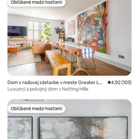
Obľúbené medzi hosťami
Obľúbené medzi hosťami
Dom v radovej zástavbe v meste Greater Lon
Priemerné ohod
4,92 (103)
don
Luxusný a pokojný dom v Notting Hille
Obľúbené medzi hosťami
Obľúbené medzi hosťami