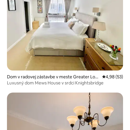
Dom v radovej zástavbe v meste Greater Lon
Priemerné oho
4,98 (53)
don
Luxusný dom Mews House v srdci Knightsbridge