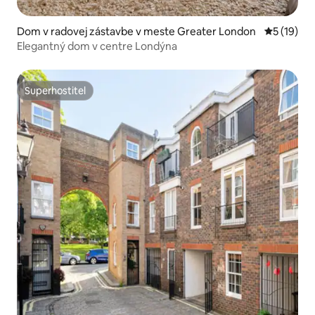
Dom v radovej zástavbe v meste Greater London
Priemerné 
5 (19)
Elegantný dom v centre Londýna
Superhostiteľ
Superhostiteľ