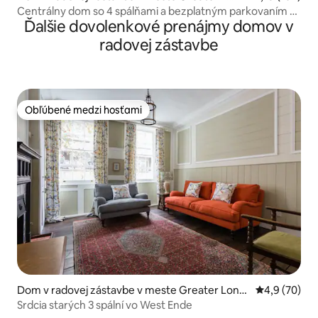
don
Centrálny dom so 4 spálňami a bezplatným parkovaním v
Ďalšie dovolenkové prenájmy domov v
záhrade
radovej zástavbe
Obľúbené medzi hosťami
Obľúbené medzi hosťami
Dom v radovej zástavbe v meste Greater Lond
Priemerné oh
4,9 (70)
on
Srdcia starých 3 spální vo West Ende