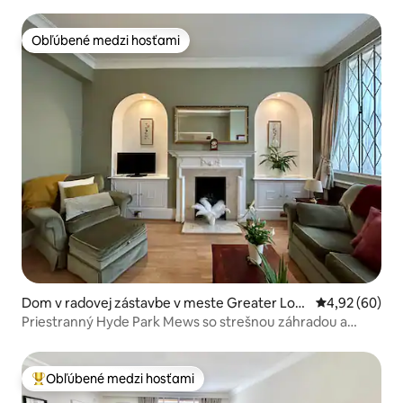
Obľúbené medzi hosťami
Obľúbené medzi hosťami
Dom v radovej zástavbe v meste Greater Lon
Priemerné oho
4,92 (60)
don
Priestranný Hyde Park Mews so strešnou záhradou a
garážou
Obľúbené medzi hosťami
Najobľúbenejšie medzi hosťami