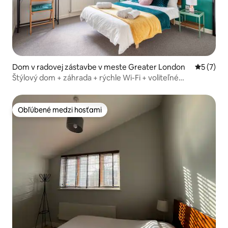
Dom v radovej zástavbe v meste Greater London
Priemerné
5 (7)
Štýlový dom + záhrada + rýchle Wi-Fi + voliteľné
parkovanie
Obľúbené medzi hosťami
Obľúbené medzi hosťami