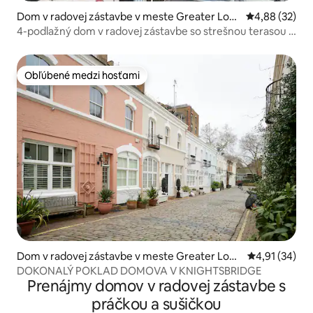
Dom v radovej zástavbe v meste Greater Lon
Priemerné oho
4,88 (32)
don
4-podlažný dom v radovej zástavbe so strešnou terasou v
Nottinghille
Obľúbené medzi hosťami
Obľúbené medzi hosťami
Dom v radovej zástavbe v meste Greater Lond
Priemerné oho
4,91 (34)
on
DOKONALÝ POKLAD DOMOVA V KNIGHTSBRIDGE
Prenájmy domov v radovej zástavbe s
práčkou a sušičkou