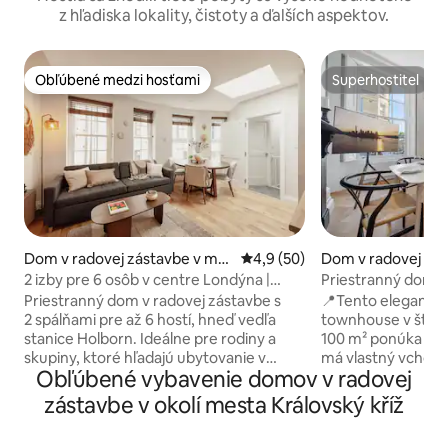
z hľadiska lokality, čistoty a ďalších aspektov.
Obľúbené medzi hosťami
Superhostiteľ
Obľúbené medzi hosťami
Superhostiteľ
Dom v radovej zástavbe v me
Priemerné ohodnotenie 4,9 z 
4,9 (50)
Dom v radovej zás
ste Greater London
este Greater Lon
2 izby pre 6 osôb v centre Londýna |
Priestranný dom v
1 minúta od stanice Holborn
spálňami v centre
Priestranný dom v radovej zástavbe s
📍Tento elegantný
Klimatizácia
2 spálňami pre až 6 hostí, hneď vedľa
townhouse v štvrt
stanice Holborn. Ideálne pre rodiny a
100 m² ponúka ubyt
skupiny, ktoré hľadajú ubytovanie v
má vlastný vchod 
Obľúbené vybavenie domov v radovej
centre Londýna v pešej vzdialenosti od
vzorom rybacej kos
štvrtí Covent Garden, Soho a West End. •
luxusnou kuchyň
zástavbe v okolí mesta Královský kříž
Pohodlné ubytovanie pre 6 osôb
spotrebičmi Siem
(2 manželské postele King + rozkladacia
podlahy až po str