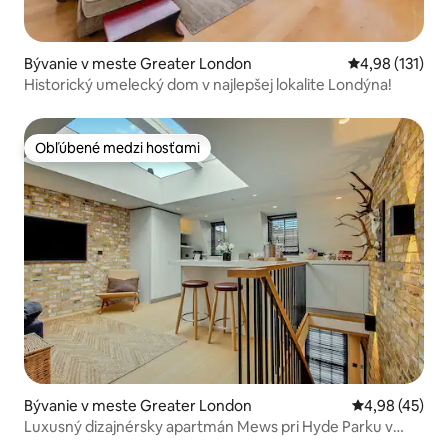
Bývanie v meste Greater London
Priemerné oho
4,98 (131)
Historický umelecký dom v najlepšej lokalite Londýna!
Obľúbené medzi hosťami
Obľúbené medzi hosťami
Bývanie v meste Greater London
Priemerné oho
4,98 (45)
Luxusný dizajnérsky apartmán Mews pri Hyde Parku v
Notting Hill