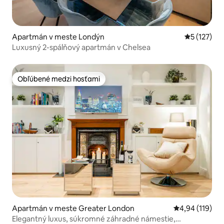
Apartmán v meste Londýn
Priemerné 
5 (127)
Luxusný 2-spálňový apartmán v Chelsea
Obľúbené medzi hosťami
Obľúbené medzi hosťami
Apartmán v meste Greater London
Priemerné ohod
4,94 (119)
Elegantný luxus, súkromné záhradné námestie,