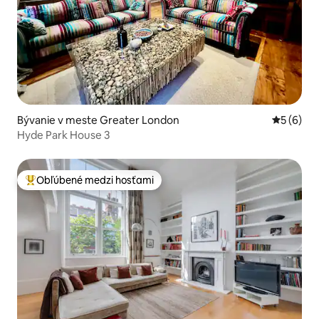
Bývanie v meste Greater London
Priemerné
5 (6)
Hyde Park House 3
Obľúbené medzi hosťami
Najobľúbenejšie medzi hosťami