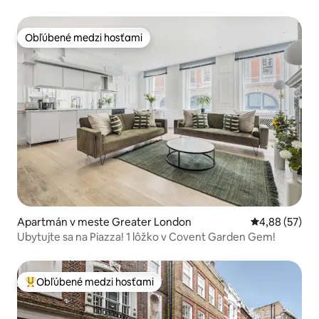
klimatizácia a doplnky
Obľúbené medzi hosťami
Obľúbené medzi hosťami
Apartmán v meste Greater London
Priemerné oho
4,88 (57)
Ubytujte sa na Piazza! 1 lôžko v Covent Garden Gem!
Obľúbené medzi hosťami
Najobľúbenejšie medzi hosťami