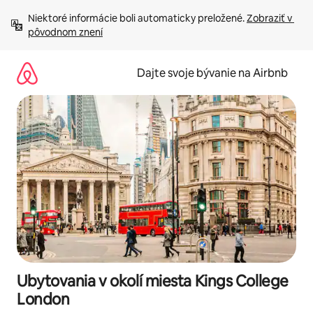
Preskočiť
Niektoré informácie boli automaticky preložené. 
Zobraziť v 
na
pôvodnom znení
obsah.
Dajte svoje bývanie na Airbnb
Ubytovania v okolí miesta Kings College
London