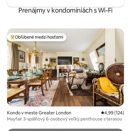
Prenájmy v kondomíniách s Wi-Fi
Obľúbené medzi hosťami
Najobľúbenejšie medzi hosťami
Kondo v meste Greater London
Priemerné ohod
4,99 (124)
Mayfair 3-spálňový 6-osobový veľký penthouse s terasou