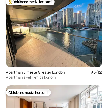
Obľúbené medzi hosťami
Najobľúbenejšie medzi hosťami
Apartmán v meste Greater London
Priemerné
5 (12)
Apartmán s veľkým balkónom
Obľúbené medzi hosťami
Obľúbené medzi hosťami