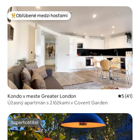
Obľúbené medzi hosťami
Najobľúbenejšie medzi hosťami
Kondo v meste Greater London
Priemerné
5 (41)
Úžasný apartmán s 2 lôžkami v Covent Garden
Superhostiteľ
Superhostiteľ