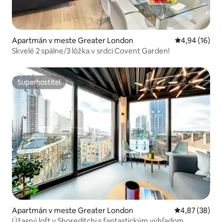
Apartmán v meste Greater London
Priemerné oho
4,94 (16)
Skvelé 2 spálne/3 lôžka v srdci Covent Garden!
Superhostiteľ
Superhostiteľ
Apartmán v meste Greater London
Priemerné oho
4,87 (38)
Úžasný loft v Shoreditchi s fantastickým výhľadom