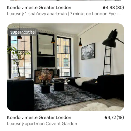
Kondo v meste Greater London
Priemerné oho
4,98 (80)
Luxusný 1-spálňový apartmán | 7 minút od London Eye +
terasa
Superhostiteľ
Superhostiteľ
Kondo v meste Greater London
Priemerné oh
4,72 (18)
Luxusný apartmán Covent Garden