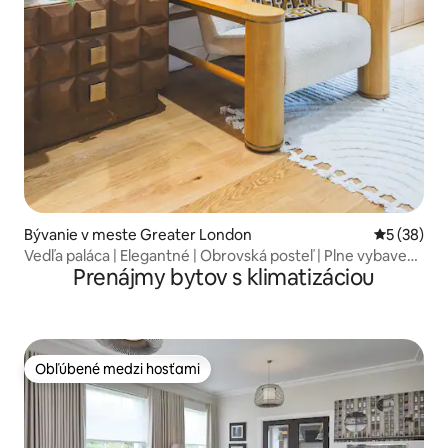
Bývanie v meste Greater London
Priemerné 
5 (38)
Vedľa paláca | Elegantné | Obrovská posteľ | Plne vybavená
Prenájmy bytov s klimatizáciou
kuchyňa
Obľúbené medzi hosťami
Obľúbené medzi hosťami