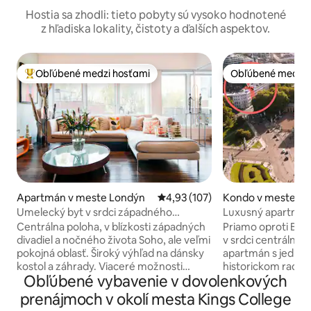
Hostia sa zhodli: tieto pobyty sú vysoko hodnotené
z hľadiska lokality, čistoty a ďalších aspektov.
Obľúbené medzi hosťami
Obľúbené medzi 
Najobľúbenejšie medzi hosťami
Obľúbené medzi 
Apartmán v meste Londýn
Priemerné ohodnotenie 4,93 z 5
4,93 (107)
Kondo v meste Gr
don
Umelecký byt v srdci západného
Luxusný apartmán
Londýna
terasou
Centrálna poloha, v blízkosti západných
Priamo oproti Buc
divadiel a nočného života Soho, ale veľmi
v srdci centrálne
pokojná oblasť. Široký výhľad na dánsky
apartmán s jednou
kostol a záhrady. Viaceré možnosti
historickom radov
Obľúbené vybavenie v dovolenkových
verejnej dopravy. Zabezpečená budova
19. storočia. Ultra-prime St. James 's
a vchod. Dame j Urobte priestor svojím
Park, 10 minút chô
prenájmoch v okolí mesta Kings College
vlastným, hoci Dylan je k dispozícii pre
parlamentu, Big 