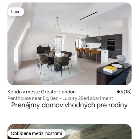
Luxe
Luxe
Kondo v meste Greater London
Priemerné 
5 (18)
Penthouse near Big Ben - Luxury 2Bed apartment
Prenájmy domov vhodných pre rodiny
Obľúbené medzi hosťami
Obľúbené medzi hosťami