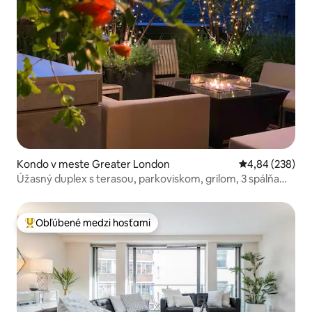
Kondo v meste Greater London
Priemerné ohod
4,84 (238)
Úžasný duplex s terasou, parkoviskom, grilom, 3 spálňami
a kúpeľňou
Obľúbené medzi hosťami
Najobľúbenejšie medzi hosťami