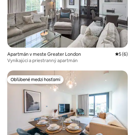
Apartmán v meste Greater London
Priemerné
5 (6)
Vynikajúci a priestranný apartmán
Obľúbené medzi hosťami
Obľúbené medzi hosťami