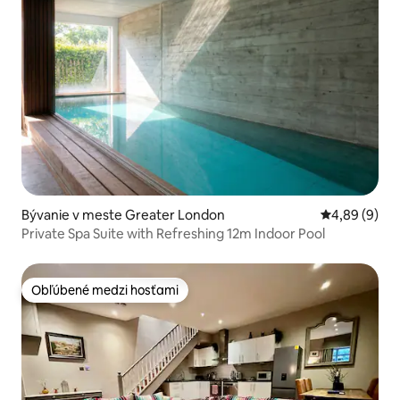
Bývanie v meste Greater London
Priemerné oh
4,89 (9)
Private Spa Suite with Refreshing 12m Indoor Pool
Obľúbené medzi hosťami
Obľúbené medzi hosťami