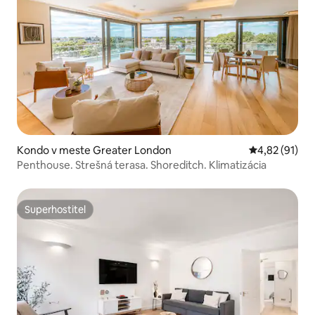
Kondo v meste Greater London
Priemerné oho
4,82 (91)
Penthouse. Strešná terasa. Shoreditch. Klimatizácia
Superhostiteľ
Superhostiteľ