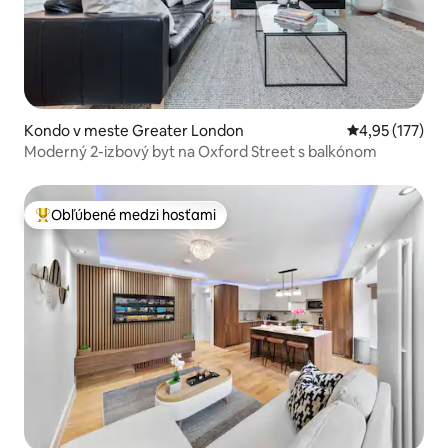
Kondo v meste Greater London
Priemerné ohod
4,95 (177)
Moderný 2-izbový byt na Oxford Street s balkónom
Obľúbené medzi hosťami
Najobľúbenejšie medzi hosťami