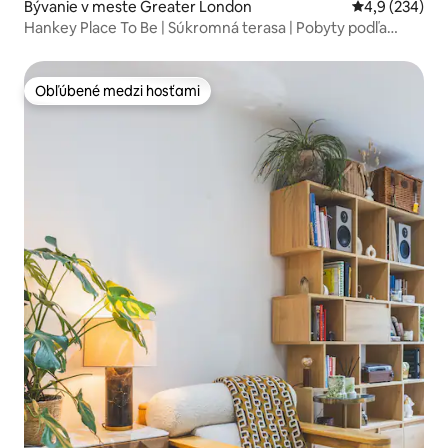
Bývanie v meste Greater London
Priemerné oho
4,9 (234)
Hankey Place To Be | Súkromná terasa | Pobyty podľa
Creed
Obľúbené medzi hosťami
Obľúbené medzi hosťami