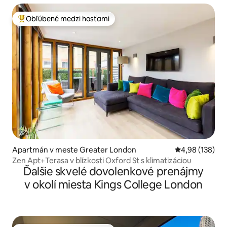
Obľúbené medzi hosťami
Najobľúbenejšie medzi hosťami
Apartmán v meste Greater London
Priemerné ohod
4,98 (138)
Zen Apt+Terasa v blízkosti Oxford St s klimatizáciou
Ďalšie skvelé dovolenkové prenájmy
v okolí miesta Kings College London