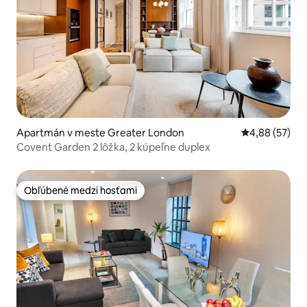
Apartmán v meste Greater London
Priemerné oho
4,88 (57)
Covent Garden 2 lôžka, 2 kúpeľne duplex
Obľúbené medzi hosťami
Obľúbené medzi hosťami