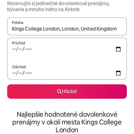
Rezervujte si jedinečné dovolenkové prenájmy,
bývania a mnoho iného na Airbnb
Poloha
Keď budú výsledky k dispozícii, môžete si ich prechádzať pom
Príchod
Odchod
Hľadať
Najlepšie hodnotené dovolenkové
prenájmy v okolí mesta Kings College
London