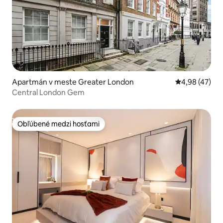
Apartmán v meste Greater London
Priemerné oho
4,98 (47)
Central London Gem
Obľúbené medzi hosťami
Obľúbené medzi hosťami