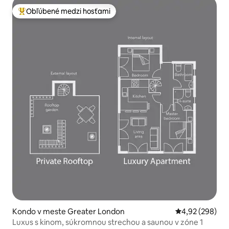
Obľúbené medzi hosťami
Najobľúbenejšie medzi hosťami
Kondo v meste Greater London
Priemerné ohod
4,92 (298)
Luxus s kinom, súkromnou strechou a saunou v zóne 1