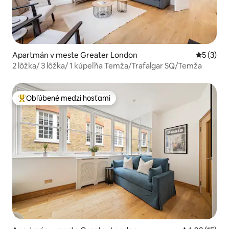
Apartmán v meste Greater London
Priemerné
5 (3)
2 lôžka/ 3 lôžka/ 1 kúpeľňa Temža/Trafalgar SQ/Temža
Obľúbené medzi hosťami
Najobľúbenejšie medzi hosťami