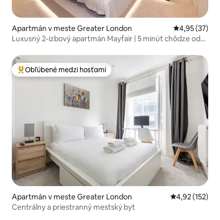
Apartmán v meste Greater London
Priemerné oho
4,95 (37)
Luxusný 2-izbový apartmán Mayfair | 5 minút chôdze od
Hyde Parku | 3 lôžka
Obľúbené medzi hosťami
Najobľúbenejšie medzi hosťami
Apartmán v meste Greater London
Priemerné ohod
4,92 (152)
Centrálny a priestranný mestský byt