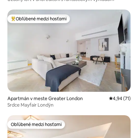
Obľúbené medzi hosťami
Najobľúbenejšie medzi hosťami
Apartmán v meste Greater London
Priemerné oho
4,94 (71)
Srdce Mayfair Londýn
Obľúbené medzi hosťami
Obľúbené medzi hosťami