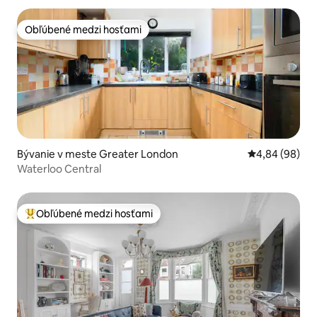
Obľúbené medzi hosťami
Obľúbené medzi hosťami
Bývanie v meste Greater London
Priemerné oho
4,84 (98)
Waterloo Central
Obľúbené medzi hosťami
Najobľúbenejšie medzi hosťami