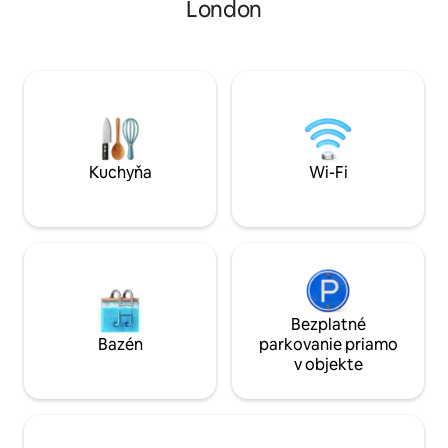
London
radu a pomoc. Apartmán sa nachádza v
opátstva, Belgravie a Mayfair. Tichý únik.
centre bezpečnej, tichej budovy stále v
Starostlivo zariad
blízkosti divadiel West End a nočného
kuchyňa, luxusné 
života v Soho. Z hotela sa naskytá krásny,
recepcia. Skvelé pr
široký výhľad na dánsky kostol a záhrady.
manželskou posteľ
K dispozícii je viacero možností verejnej
rozkladaciu pohov
dopravy. K dispozícii je len 1 posteľ...
obývačke alebo spá
tretia osoba bude spať na rohovej
výberu).
pohovke v obývacej izbe.
Kuchyňa
Wi-Fi
Bezplatné
Bazén
parkovanie priamo
v objekte