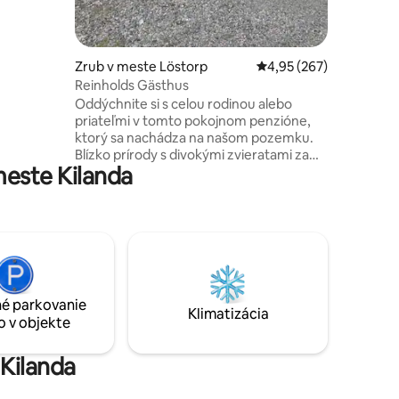
 • 2
Zrub v meste Löstorp
Priemerné ohodnotenie 
4,95 (267)
Reinholds Gästhus
Oddýchnite si s celou rodinou alebo
priateľmi v tomto pokojnom penzióne,
ktorý sa nachádza na našom pozemku.
Blízko prírody s divokými zvieratami za
este Kilanda
rohom. V blízkosti mora, jazera a
obchodov. Ubytujte sa na vidieku, ale čo
by kameňom dohodil od centra mesta.
25 minút od Göteborgu! Zobuďte sa s
ranným slnkom, dajte si kávu na terase a
vychutnajte si cvrlikanie vtákov. Vydajte
sa na výlet do lesa, ktorý je obohatený o
bobule, huby a útulné chodníky.
é parkovanie
Vychutnajte si večeru pri západe slnka!
Klimatizácia
o v objekte
Možnosť nabitia elektromobilu cez noc
za 100 SEK
 Kilanda