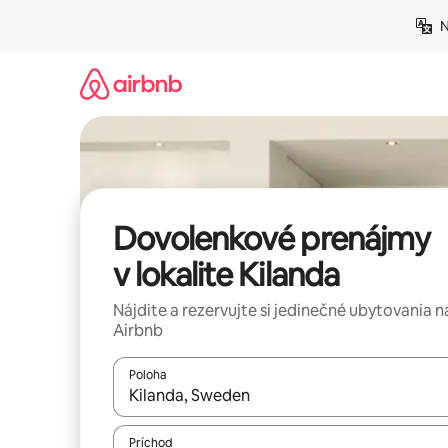
Preskočiť
N
na
obsah.
Dovolenkové prenájmy
v lokalite Kilanda
Nájdite a rezervujte si jedinečné ubytovania n
Airbnb
Poloha
Keď budú výsledky k dispozícii, môžete si ich p
Príchod