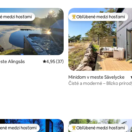
é medzi hosťami
Obľúbené medzi hosťami
é medzi hosťami
Najobľúbenejšie medzi hosťami
ste Alingsås
Priemerné ohodnotenie 4,95 z 5, počet hod
4,95 (37)
nie 5 z 5, počet hodnotení: 34
Minidom v meste Sävelycke
Čisté a moderné – Blízko prírod
Göteborgu
ené medzi hosťami
Obľúbené medzi hosťami
enejšie medzi hosťami
Najobľúbenejšie medzi hosťami