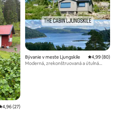
notení: 41
Bývanie v meste Ljungskile
Priemerné ohodnotenie
4,99 (80)
Moderná, zrekonštruovaná a útulná
chata Ljungskile pri mori
Priemerné ohodnotenie 4,96 z 5, počet hodnotení: 27
4,96 (27)
.