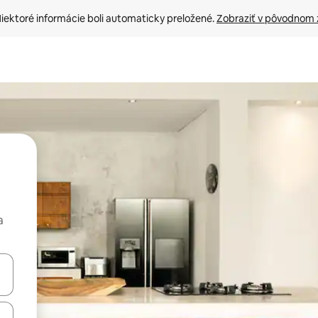
iektoré informácie boli automaticky preložené. 
Zobraziť v pôvodnom 
a
rechádzať pomocou klávesov so šípkami nahor a nadol alebo ich pres