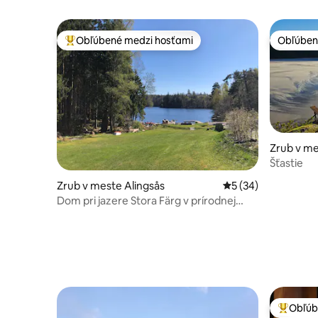
Obľúbené medzi hosťami
Obľúben
Najobľúbenejšie medzi hosťami
Obľúben
Zrub v me
Šťastie
Zrub v meste Alingsås
Priemerné ohodnote
5 (34)
Dom pri jazere Stora Färg v prírodnej
rezervácii
Obľúb
Najobľúb