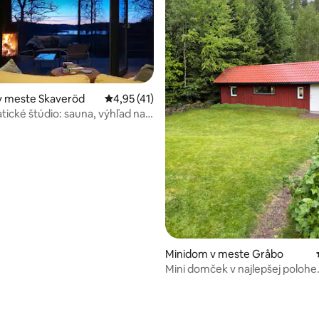
v meste Skaveröd
Priemerné ohodnotenie 4,95 z 5, počet hod
4,95 (41)
ické štúdio: sauna, výhľad na
kozub
enie 5 z 5, počet hodnotení: 3
Minidom v meste Gråbo
Mini domček v najlepšej polohe