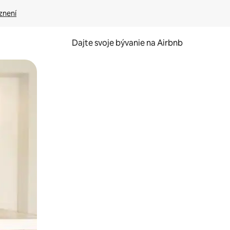
znení
Dajte svoje bývanie na Airbnb
kúmať pomocou dotykových gest či potiahnutia prstom.