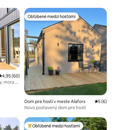
Obľúbené medzi hosťami
Obľúbené medzi hosťami
notení: 37
Priemerné ohodnotenie 4,95 z 5, počet hodnotení: 60
4,95 (60)
y, mora a
Dom pre hostí v meste Alafors
Priemerné ohodno
5 (6)
Novo postavený dom pre hostí
Obľúbené medzi hosťami
Najobľúbenejšie medzi hosťami