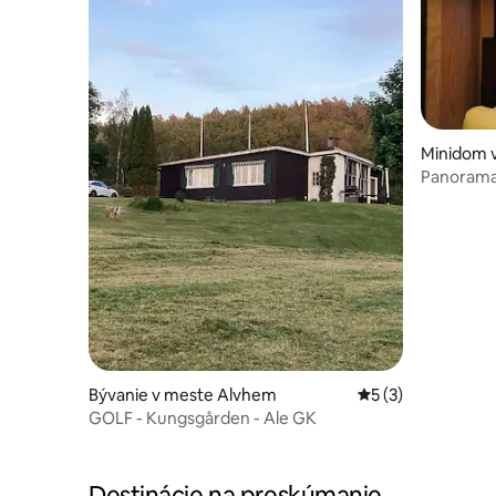
Minidom 
Panoramat
jazero a 
Bývanie v meste Alvhem
Priemerné ohodnot
5 (3)
GOLF - Kungsgården - Ale GK
Destinácie na preskúmanie