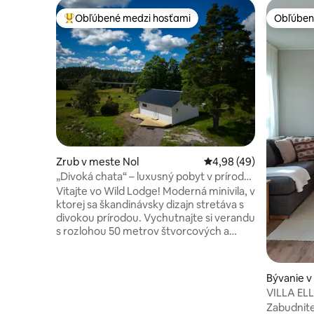
Obľúbené medzi hosťami
Obľúben
Najobľúbenejšie medzi hosťami
Obľúben
Zrub v meste Nol
Priemerné ohodnotenie
4,98 (49)
„Divoká chata“ – luxusný pobyt v prírode
neďaleko Göteborgu
Vitajte vo Wild Lodge! Moderná minivila, v
ktorej sa škandinávsky dizajn stretáva s
divokou prírodou. Vychutnajte si verandu
s rozlohou 50 metrov štvorcových a
panoramatickým výhľadom na lúky,
ktorými často prechádzajú losy a jelene.
Jedinečné: Sledujte voľne žijúce zvieratá
Bývanie v
24 hodín denne z pohodlia svojej postele
VILLA ELLA
prostredníctvom našej vonkajšej kamery,
a Götebo
Zabudnite
ktorej obraz sa premieta priamo na 85-