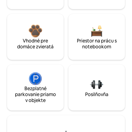
Vhodné pre
Priestor na prácu s
domáce zvieratá
notebookom
Bezplatné
parkovanie priamo
Posilňovňa
v objekte