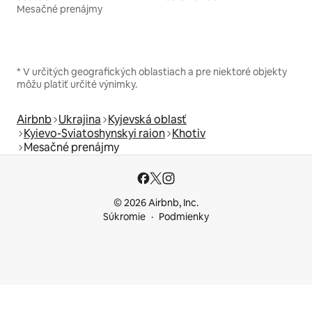
Mesačné prenájmy
* V určitých geografických oblastiach a pre niektoré objekty
môžu platiť určité výnimky.
Airbnb
Ukrajina
Kyjevská oblasť
Kyievo-Sviatoshynskyi raion
Khotiv
Mesačné prenájmy
© 2026 Airbnb, Inc.
Súkromie
Podmienky