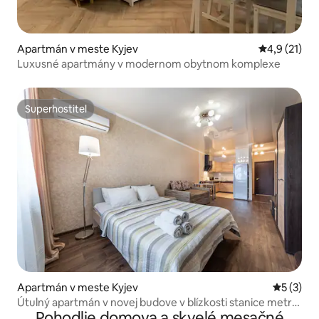
Apartmán v meste Kyjev
Priemerné o
4,9 (21)
Luxusné apartmány v modernom obytnom komplexe
Superhostiteľ
Superhostiteľ
Apartmán v meste Kyjev
Priemerné
5 (3)
Útulný apartmán v novej budove v blízkosti stanice metra
Pohodlie domova a skvelé mesačné
Teremki