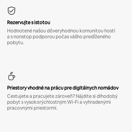
Rezervujte s istotou
Hodnotené našou dôveryhodnou komunitou hostí
a s nonstop podporou počas vášho predĺženého
pobytu.
Priestory vhodné na prácu pre digitálnych nomádov
Cestujete a pracujete zároveň? Nájdite si dlhodobý
pobyt s vysokorýchlostným Wi-Fi a vyhradenými
pracovnými priestormi.