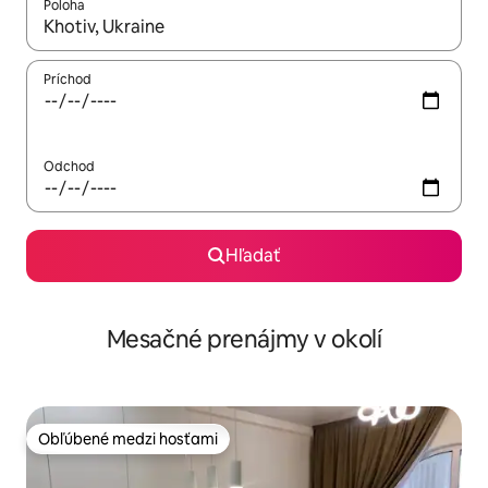
Poloha
Keď budú výsledky k dispozícii, môžete si ich prechádzať pom
Príchod
Odchod
Hľadať
Mesačné prenájmy v okolí
Obľúbené medzi hosťami
Obľúbené medzi hosťami