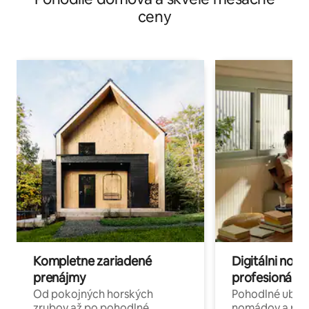
ceny
Kompletne zariadené
Digitálni nomá
prenájmy
profesionáli 
Od pokojných horských
Pohodlné ubyto
zrubov až po pohodlné
nomádov a pro