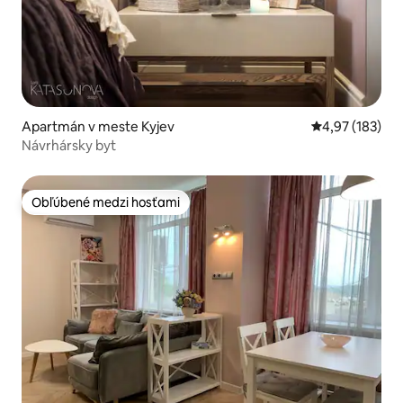
Apartmán v meste Kyjev
Priemerné ohod
4,97 (183)
Návrhársky byt
Obľúbené medzi hosťami
Obľúbené medzi hosťami