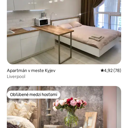
Apartmán v meste Kyjev
Priemerné oho
4,92 (78)
Liverpool
Obľúbené medzi hosťami
Obľúbené medzi hosťami