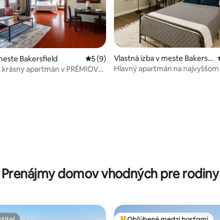
Vlastná izba v meste Bakersfi
este Bakersfield
Priemerné ohodnotenie 5 z 5, počet ho
5 (9)
eld
Hlavný apartmán na najvyššom
ý krásny apartmán v PRÉMIOVEJ
| Dom v radovej zástavbe v ce
Westchester
enie 5 z 5, počet hodnotení: 8
Prenájmy domov vhodných pre rodiny
titeľ
Obľúbené medzi hosťami