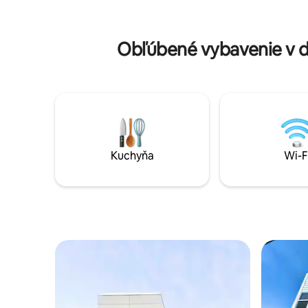
bielizňou, obliečkami na vankúše a
apartmán 
uterákmi. Hostia majú prístup k
manželská
parkovaniu v garáži, príjazdovej ceste a
Minichladn
Obľúbené vybavenie v 
na ulici. V blízkosti diaľnice, parku,
riad ani r
nákupných centier a reštaurácií.
Vyžadujú 
údaje
Kuchyňa
Wi-F