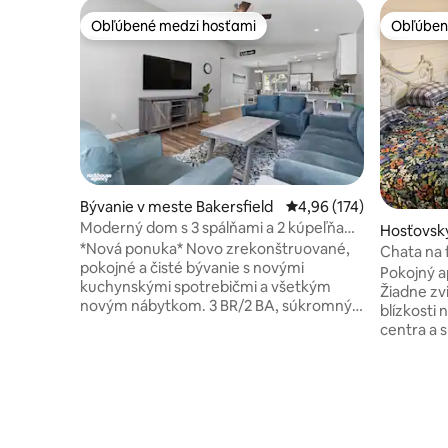
Obľúbené medzi hosťami
Obľúben
Obľúbené medzi hosťami
Obľúben
Bývanie v meste Bakersfield
Priemerné ohodnotenie 
4,96 (174)
Moderný dom s 3 spálňami a 2 kúpeľňami
Hosťovsk
a všetkým vybavením
*Nová ponuka* Novo zrekonštruované,
e Bakersf
Chata na
pokojné a čisté bývanie s novými
Pokojný a
kuchynskými spotrebičmi a všetkým
Žiadne zvi
novým nábytkom. 3 BR/2 BA, súkromný
blízkosti
veľký dvor, 2 garáže, klimatizácia,
centra a 
práčovňa. Vysokorýchlostné PRIPOJENIE
99/58/178
WI-FI, 4k HD inteligentná televízia,
farmy! Užite si dvor na po
doplnková káva a čaj. Podnikanie alebo
pobytu. M
potešenie... tento dom má všetko
bývanie j
vybavenie, ktoré potrebujete. Máte
Apartmán
zaručený čistý dom s čistou posteľnou
vlastnú k