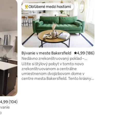
Bývanie 
Obľúbené medzi hosťami
Obľú
Najobľúbenejšie medzi hosťami
Najobľú
Skromné 
Oddýchnit
pokojnom
zhonu živ
pohodlnom t
neďaleko l
zároveň 
hluku mesta. Veľmi jednod
do všetkýc
Bývanie v meste Bakersfield
Priemerné ohodnotenie 
4,99 (186)
domov je
Nedávno zrekonštruovaný poklad –
otení: 465
pohodlné
moderný dom v centre mesta
Užite si štýlový pobyt v tomto novo
všetko, čo
zrekonštruovanom a centrálne
nemáme, 
umiestnenom dvojizbovom dome v
všetko v 
centre mesta Bakersfield. Tento krásny
zabezpečili. Vaše pohodlie j
dom sa môže pochváliť nádhernou, plne
prvoradé
zásobenou otvorenou kuchyňou,
najnovšími spotrebičmi z nehrdzavejúcej
ocele, stropným vetraním, veľkým
riemerné ohodnotenie 4,99 z 5, počet hodnotení: 104
4,99 (104)
umývadlom na farme a moderným
ývanie
nábytkom z polovice minulého storočia.
o
Kúpeľňa je plne vybavená pre vaše