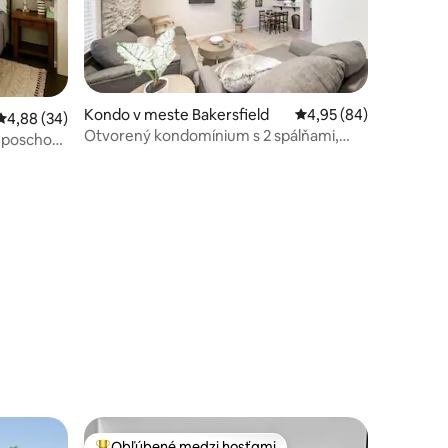
Kondo v meste Bakersfield
Priemerné ohodnotenie
4,95 (84)
Priemerné ohodnotenie 4,88 z 5, počet hodnotení: 34
4,88 (34)
dnotení: 9
Otvorený kondomínium s 2 spálňami,
 poschodí
bránou a bazénom
ntre mesta
Obľúbené medzi hosťami