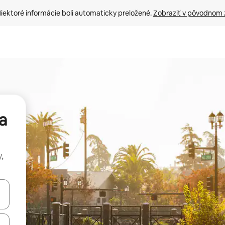
iektoré informácie boli automaticky preložené. 
Zobraziť v pôvodnom 
a
,
rechádzať pomocou klávesov so šípkami nahor a nadol alebo ich pres