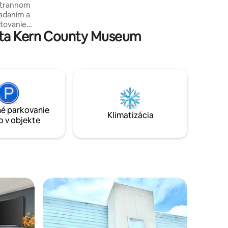
strannom
obľúbené potreby vlastnej starostlivosti,
adaním a
či už namáčanie vo vani alebo dažďové
tovanie
sprchovanie. Či už je to podnikanie alebo
sta Kern County Museum
inné alebo
potešenie, tento úžasný priestor vás
tkým
kryje!
pálne,
 2 luxusné
úpeľne,
é parkovanie
ybavenou
Klimatizácia
o v objekte
, Walmart,
 mnoho