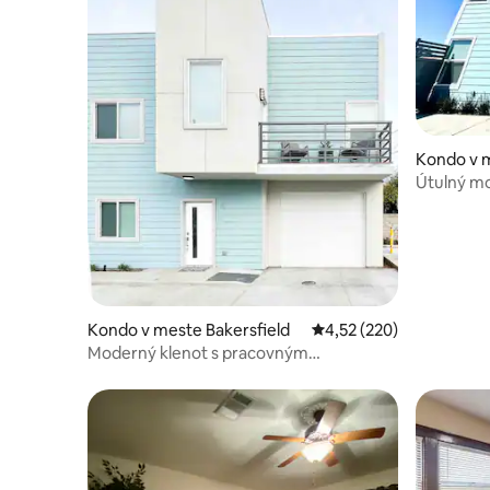
Kondo v m
Útulný mo
Kondo v meste Bakersfield
Priemerné ohodnotenie 
4,52 (220)
Moderný klenot s pracovným
priestorom, Wi-Fi a samoobslužným
ubytovaním