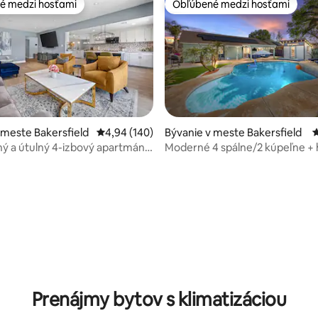
é medzi hosťami
Obľúbené medzi hosťami
é medzi hosťami
Obľúbené medzi hosťami
 meste Bakersfield
Priemerné ohodnotenie 4,94 z 5, počet hodno
4,94 (140)
Bývanie v meste Bakersfield
P
ný a útulný 4-izbový apartmán s
Moderné 4 spálne/2 kúpeľne + 
kými posteľami veľkosti King a
bazén a nabíjačka na elektromo
elevízormi
 4,96 z 5, počet hodnotení: 26
Prenájmy bytov s klimatizáciou