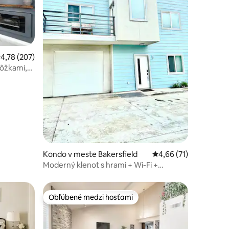
riemerné ohodnotenie 4,78 z 5, počet hodnotení: 207
4,78 (207)
notení: 75
Kondo v meste Bakersfield
Priemerné ohodnoteni
4,66 (71)
Moderný klenot s hrami + Wi-Fi +
samoobslužné ubytovanie
Obľúbené medzi hosťami
Obľúbené medzi hosťami