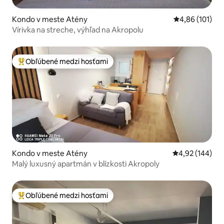
Kondo v meste Atény
Priemerné ohod
4,86 (101)
Vírivka na streche, výhľad na Akropolu
Obľúbené medzi hosťami
Najobľúbenejšie medzi hosťami
Kondo v meste Atény
Priemerné ohod
4,92 (144)
Malý luxusný apartmán v blízkosti Akropoly
Obľúbené medzi hosťami
Najobľúbenejšie medzi hosťami