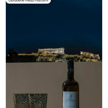
Obľúbené medzi hosťami
Obľúbené medzi hosťami