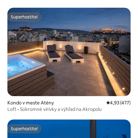
AKROPOLE
Superhostiteľ
Superhostiteľ
Kondo v meste Atény
Priemerné ohod
4,93 (477)
Loft • Súkromné vírivky a výhľad na Akropolu
Superhostiteľ
Superhostiteľ