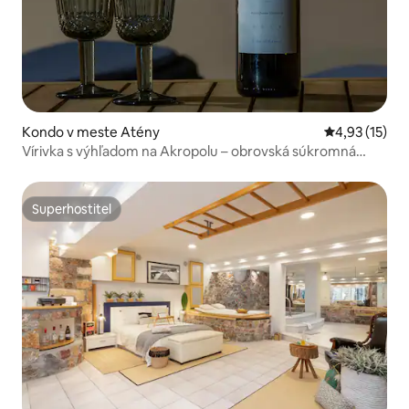
Kondo v meste Atény
Priemerné oh
4,93 (15)
Vírivka s výhľadom na Akropolu – obrovská súkromná
terasa
Superhostiteľ
Superhostiteľ