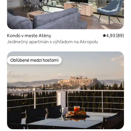
Kondo v meste Atény
Priemerné oho
4,93 (89)
Jedinečný apartmán s výhľadom na Akropolu
Obľúbené medzi hosťami
Obľúbené medzi hosťami