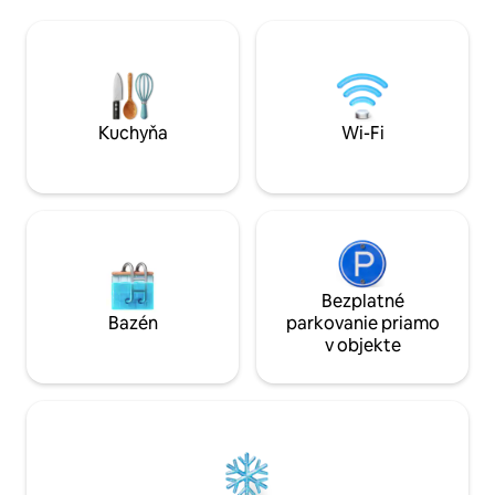
obývacou izbou 6
nemajú radi chôdzu, je to 350 m od
s vysokými štanda
železničnej stanice Petralona, ktorá
vynikajúcim archi
obsluhuje všetky destinácie vrátane
na 4. poschodí. Je to pohodlné a
letiska E. Venizelos a prístavu Piraeus.
luxusné, aby bol v
nezabudnuteľný!
Kuchyňa
Wi-Fi
Bezplatné
Bazén
parkovanie priamo
v objekte