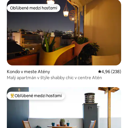
Obľúbené medzi hosťami
Obľúbené medzi hosťami
Kondo v meste Atény
Priemerné ohod
4,96 (238)
Malý apartmán v štýle shabby chic v centre Atén
Obľúbené medzi hosťami
Najobľúbenejšie medzi hosťami