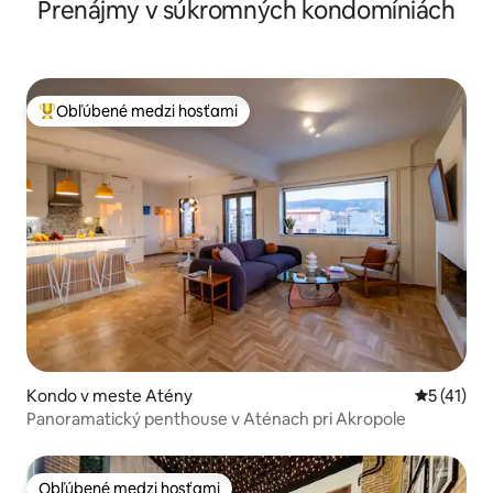
Prenájmy v súkromných kondomíniách
posilňovňa
Obľúbené medzi hosťami
Najobľúbenejšie medzi hosťami
Kondo v meste Atény
Priemerné
5 (41)
Panoramatický penthouse v Aténach pri Akropole
Obľúbené medzi hosťami