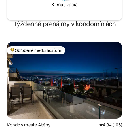
Klimatizácia
Týždenné prenájmy v kondomíniách
Obľúbené medzi hosťami
Najobľúbenejšie medzi hosťami
Kondo v meste Atény
Priemerné ohod
4,94 (105)