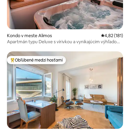
Kondo v meste Alimos
Priemerné oho
4,82 (181)
Apartmán typu Deluxe s vírivkou a vynikajúcim výhľadom
na more
Obľúbené medzi hosťami
Najobľúbenejšie medzi hosťami