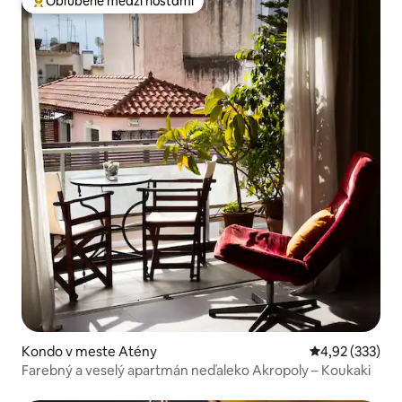
Obľúbené medzi hosťami
Najobľúbenejšie medzi hosťami
Kondo v meste Atény
Priemerné ohod
4,92 (333)
Farebný a veselý apartmán neďaleko Akropoly – Koukaki