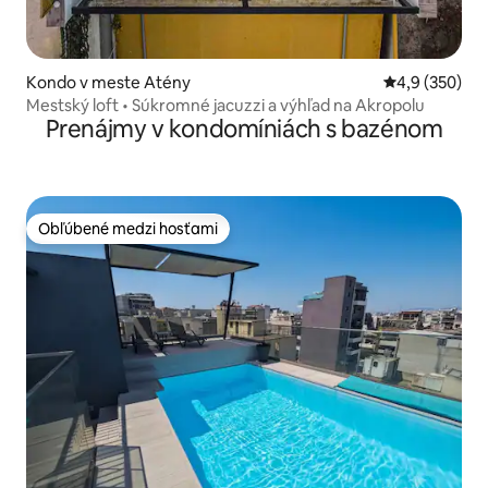
Kondo v meste Atény
Priemerné oho
4,9 (350)
Mestský loft • Súkromné jacuzzi a výhľad na Akropolu
Prenájmy v kondomíniách s bazénom
Obľúbené medzi hosťami
Obľúbené medzi hosťami