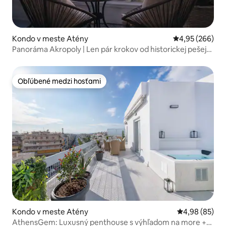
Kondo v meste Atény
Priemerné ohod
4,95 (266)
Panoráma Akropoly | Len pár krokov od historickej pešej
zóny
Obľúbené medzi hosťami
Obľúbené medzi hosťami
Kondo v meste Atény
Priemerné oho
4,98 (85)
AthensGem: Luxusný penthouse s výhľadom na more +