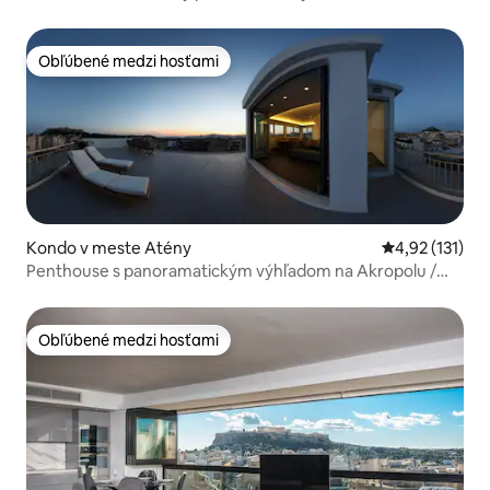
vírivka a parkovanie
Obľúbené medzi hosťami
Obľúbené medzi hosťami
Kondo v meste Atény
Priemerné oho
4,92 (131)
Penthouse s panoramatickým výhľadom na Akropolu /
súkromné terasy
Obľúbené medzi hosťami
Obľúbené medzi hosťami