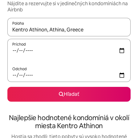
Nájdite a rezervujte si v jedinečných kondomíniách na
Airbnb
Poloha
Keď budú výsledky k dispozícii, môžete si ich prechádzať pom
Príchod
Odchod
Hľadať
Najlepšie hodnotené kondomíniá v okolí
miesta Kentro Athinon
Hostia sa zhodli: tieto pobyty sú vysoko hodnotené