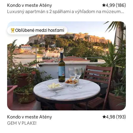
Kondo v meste Atény
Priemerné ohod
4,99 (186)
Luxusný apartmán s 2 spálňami a výhľadom na múzeum
Akropolis
Obľúbené medzi hosťami
Najobľúbenejšie medzi hosťami
Kondo v meste Atény
Priemerné ohod
4,98 (193)
GEM V PLAKE!