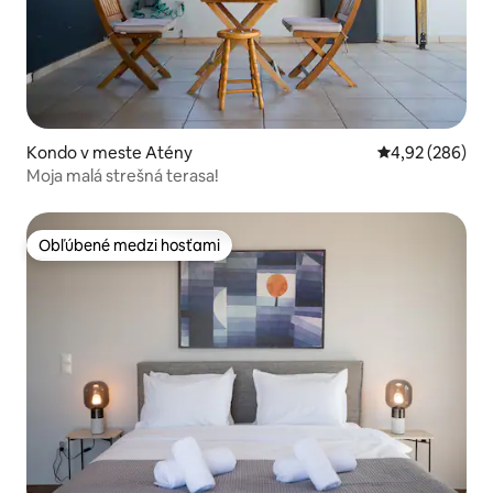
Kondo v meste Atény
Priemerné ohod
4,92 (286)
Moja malá strešná terasa!
Obľúbené medzi hosťami
Obľúbené medzi hosťami