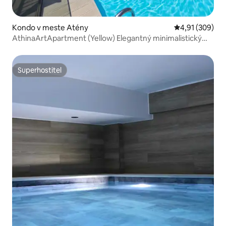
Kondo v meste Atény
Priemerné ohod
4,91 (309)
AthinaArtApartment (Yellow) Elegantný minimalistický
loft/bazén
Superhostiteľ
Superhostiteľ