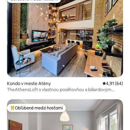
Obľúbené medzi hosťami
Kondo v meste Atény
Priemerné oho
4,91 (64)
TheAthensLoft s vlastnou posilňovňou a biliardovým
stolom
Obľúbené medzi hosťami
Najobľúbenejšie medzi hosťami