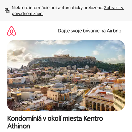
Preskočiť
Niektoré informácie boli automaticky preložené. 
Zobraziť v 
na
pôvodnom znení
obsah.
Dajte svoje bývanie na Airbnb
Kondomíniá v okolí miesta Kentro
Athinon