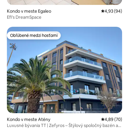
Kondo v meste Egaleo
Priemerné oho
4,93 (94)
Efi's DreamSpace
Obľúbené medzi hosťami
Obľúbené medzi hosťami
Kondo v meste Atény
Priemerné oho
4,89 (70)
Luxusné bývania TT | Zefyros – Štýlový spoločný bazén a