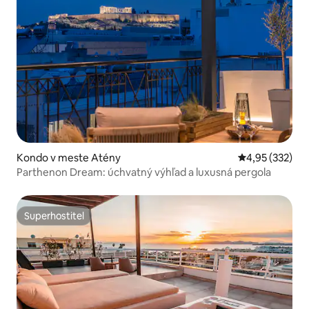
Kondo v meste Atény
Priemerné ohod
4,95 (332)
Parthenon Dream: úchvatný výhľad a luxusná pergola
Superhostiteľ
Superhostiteľ