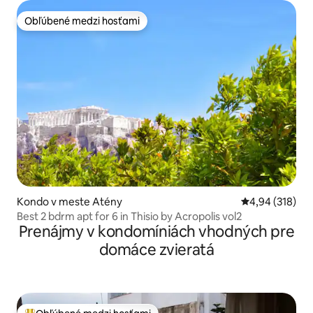
Obľúbené medzi hosťami
Obľúbené medzi hosťami
Kondo v meste Atény
Priemerné ohod
4,94 (318)
Best 2 bdrm apt for 6 in Thisio by Acropolis vol2
Prenájmy v kondomíniách vhodných pre
domáce zvieratá