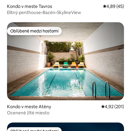
Kondo v meste Tavros
Priemerné oho
4,89 (45)
Elitný penthouse•Bazén•SkylineView
Obľúbené medzi hosťami
Obľúbené medzi hosťami
Kondo v meste Atény
Priemerné ohod
4,92 (201)
Ocenené žlté miesto