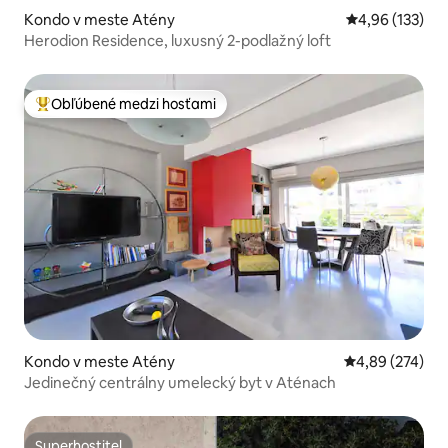
Kondo v meste Atény
Priemerné ohod
4,96 (133)
Herodion Residence, luxusný 2-podlažný loft
Obľúbené medzi hosťami
Najobľúbenejšie medzi hosťami
Kondo v meste Atény
Priemerné ohod
4,89 (274)
Jedinečný centrálny umelecký byt v Aténach
Superhostiteľ