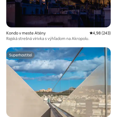
Kondo v meste Atény
Priemerné ohod
4,98 (243)
Rajská strešná vírivka s výhľadom na Akropolu.
Superhostiteľ
Superhostiteľ