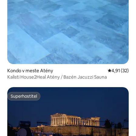
Kondo v meste Atény
Priemerné oh
4,91 (32)
Kalisti House2Heal Atény / Bazén Jacuzzi Sauna
Superhostiteľ
Superhostiteľ