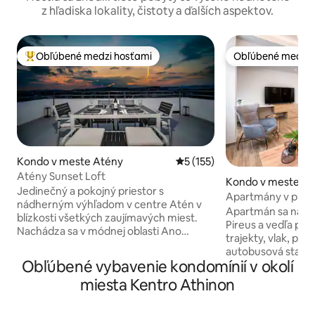
z hľadiska lokality, čistoty a ďalších aspektov.
Obľúbené medzi hosťami
Obľúbené medzi 
Najobľúbenejšie medzi hosťami
Obľúbené medzi 
Kondo v meste Atény
Priemerné ohodnotenie 5 z 5
5 (155)
Atény Sunset Loft
Kondo v meste Pi
Jedinečný a pokojný priestor s
Apartmány v prísta
nádherným výhľadom v centre Atén v
osoby
Apartmán sa nach
blízkosti všetkých zaujímavých miest.
Pireus a vedľa prístavu. Metro,
Nachádza sa v módnej oblasti Ano
trajekty, vlak, prí
Petralona. Dom je kompletne
autobusová stanica
zrekonštruovaný so všetkým vybavením
Obľúbené vybavenie kondomínií v okolí
všetko do 100 met
potrebným na skvelý pobyt a ponúka
poloha!! Apartmán, v ktorom sa chystáte
miesta Kentro Athinon
parkovacie miesto. Budete v pešej
ubytovať, je úpln
vzdialenosti od mesta Thision,
zrekonštruovaný s
Monastiraki, Acropolis a pre tých, ktorí