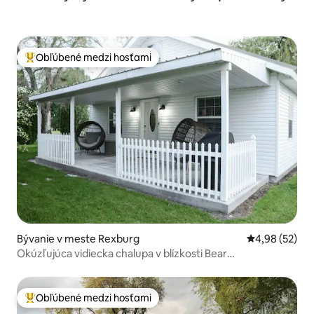
Obľúbené medzi hosťami
Najobľúbenejšie medzi hosťami
Bývanie v meste Rexburg
Priemerné oho
4,98 (52)
Okúzľujúca vidiecka chalupa v blízkosti Bear
World/Natl.Park
Obľúbené medzi hosťami
Najobľúbenejšie medzi hosťami