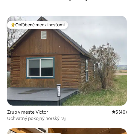
Obľúbené medzi hosťami
Najobľúbenejšie medzi hosťami
Zrub v meste Victor
Priemerné 
5 (40)
Úchvatný pokojný horský raj