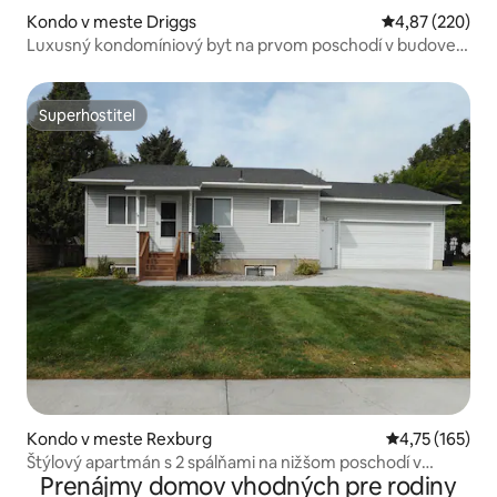
Kondo v meste Driggs
Priemerné ohod
4,87 (220)
Luxusný kondomíniový byt na prvom poschodí v budove
Lazy Buffalo
Superhostiteľ
Superhostiteľ
Kondo v meste Rexburg
Priemerné oho
4,75 (165)
Štýlový apartmán s 2 spálňami na nižšom poschodí v
Prenájmy domov vhodných pre rodiny
blízkosti BYUI, Wi-Fi, parkovanie