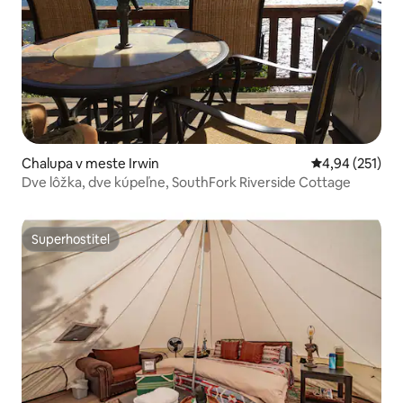
Chalupa v meste Irwin
Priemerné ohod
4,94 (251)
Dve lôžka, dve kúpeľne, SouthFork Riverside Cottage
Superhostiteľ
Superhostiteľ