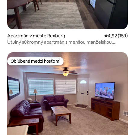
Apartmán v meste Rexburg
Priemerné ohod
4,92 (159)
Útulný súkromný apartmán s menšou manželskou
posteľou od BYUI
Obľúbené medzi hosťami
Obľúbené medzi hosťami