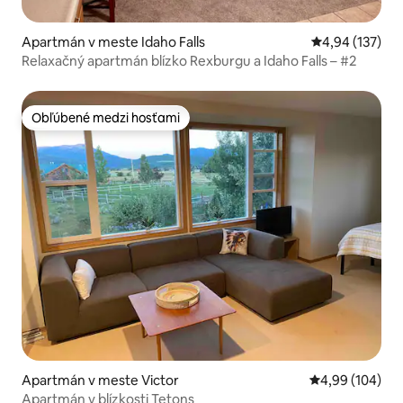
Apartmán v meste Idaho Falls
Priemerné ohod
4,94 (137)
Relaxačný apartmán blízko Rexburgu a Idaho Falls – #2
Obľúbené medzi hosťami
Obľúbené medzi hosťami
Apartmán v meste Victor
Priemerné ohod
4,99 (104)
Apartmán v blízkosti Tetons