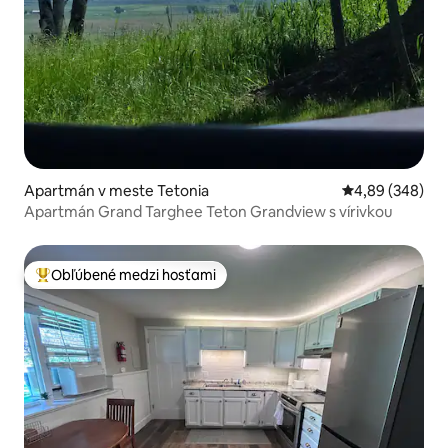
Apartmán v meste Tetonia
Priemerné ohod
4,89 (348)
Apartmán Grand Targhee Teton Grandview s vírivkou
Obľúbené medzi hosťami
Najobľúbenejšie medzi hosťami