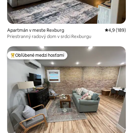
Apartmán v meste Rexburg
Priemerné oho
4,9 (189)
Priestranný radový dom v srdci Rexburgu
Obľúbené medzi hosťami
Najobľúbenejšie medzi hosťami