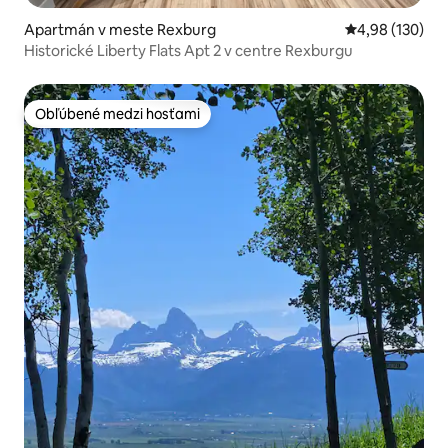
Apartmán v meste Rexburg
Priemerné ohod
4,98 (130)
Historické Liberty Flats Apt 2 v centre Rexburgu
Obľúbené medzi hosťami
Obľúbené medzi hosťami