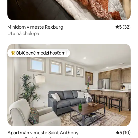
Minidom v meste Rexburg
Priemerné 
5 (32)
Útulná chalupa
Obľúbené medzi hosťami
Najobľúbenejšie medzi hosťami
Apartmán v meste Saint Anthony
Priemerné 
5 (10)