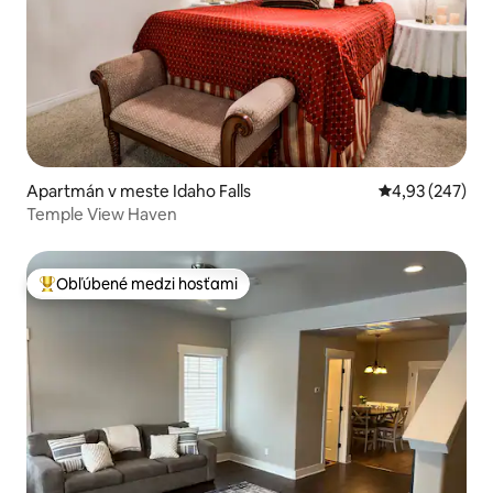
Apartmán v meste Idaho Falls
Priemerné ohod
4,93 (247)
Temple View Haven
Obľúbené medzi hosťami
Najobľúbenejšie medzi hosťami