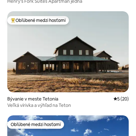
Henry's Fork Suites Apartmán jedna
Obľúbené medzi hosťami
Najobľúbenejšie medzi hosťami
Bývanie v meste Tetonia
Priemerné 
5 (20)
Veľká vírivka a výhľad na Teton
Obľúbené medzi hosťami
Obľúbené medzi hosťami