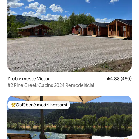
Zrub v meste Victor
Priemerné ohod
4,88 (450)
#2 Pine Creek Cabins 2024 Remodelácia!
Obľúbené medzi hosťami
Najobľúbenejšie medzi hosťami