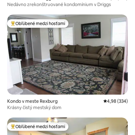
Nedávno zrekonštruované kondomínium v Driggs
Obľúbené medzi hosťami
Najobľúbenejšie medzi hosťami
Kondo v meste Rexburg
Priemerné ohod
4,98 (334)
Krásny čistý mestský dom
Obľúbené medzi hosťami
Najobľúbenejšie medzi hosťami