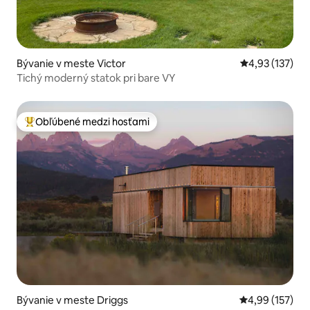
Bývanie v meste Victor
Priemerné ohod
4,93 (137)
Tichý moderný statok pri bare VY
Obľúbené medzi hosťami
Najobľúbenejšie medzi hosťami
Bývanie v meste Driggs
Priemerné ohod
4,99 (157)