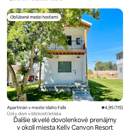
Obľúbené medzi hosťami
Obľúbené medzi hosťami
Apartmán v meste Idaho Falls
Priemerné oho
4,95 (115)
Úzky dom v blízkosti letiska
Ďalšie skvelé dovolenkové prenájmy
v okolí miesta Kelly Canyon Resort