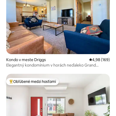
Kondo v meste Driggs
Priemerné ohod
4,98 (169)
Elegantný kondomínium v horách neďaleko Grand
Targhee a Driggs
Obľúbené medzi hosťami
Najobľúbenejšie medzi hosťami