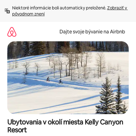
Preskočiť
Niektoré informácie boli automaticky preložené. 
Zobraziť v 
na
pôvodnom znení
obsah.
Dajte svoje bývanie na Airbnb
Ubytovania v okolí miesta Kelly Canyon
Resort