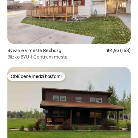
Bývanie v meste Rexburg
Priemerné ohod
4,93 (168)
Blízko BYU-I Centrum mesta
Obľúbené medzi hosťami
Obľúbené medzi hosťami