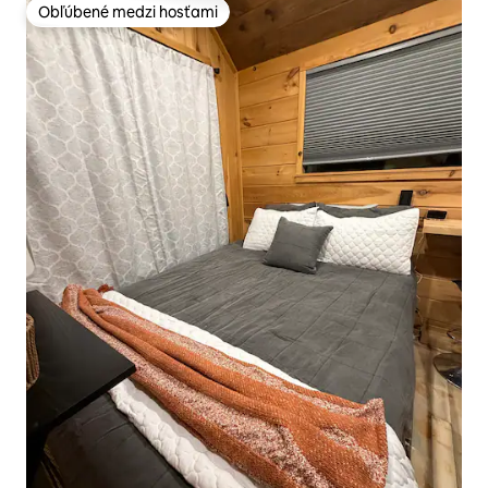
Obľúbené medzi hosťami
Obľúbené medzi hosťami