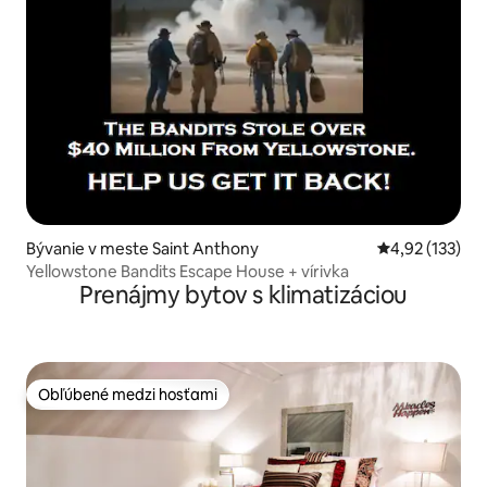
Bývanie v meste Saint Anthony
Priemerné ohod
4,92 (133)
Yellowstone Bandits Escape House + vírivka
Prenájmy bytov s klimatizáciou
Obľúbené medzi hosťami
Obľúbené medzi hosťami