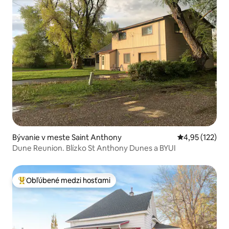
Bývanie v meste Saint Anthony
Priemerné ohod
4,95 (122)
Dune Reunion. Blízko St Anthony Dunes a BYUI
Obľúbené medzi hosťami
Najobľúbenejšie medzi hosťami