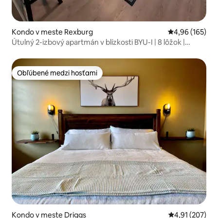
Kondo v meste Rexburg
Priemerné ohod
4,96 (165)
Útulný 2-izbový apartmán v blízkosti BYU-I | 8 lôžok |
Vhodné pre rodiny
Obľúbené medzi hosťami
Obľúbené medzi hosťami
Kondo v meste Driggs
Priemerné ohod
4,91 (207)