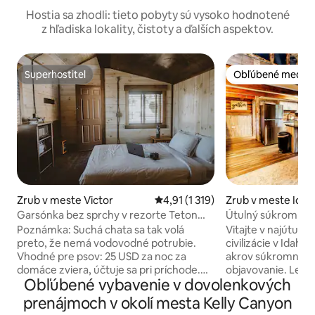
Hostia sa zhodli: tieto pobyty sú vysoko hodnotené
z hľadiska lokality, čistoty a ďalších aspektov.
Superhostiteľ
Obľúbené medzi 
Superhostiteľ
Obľúbené medzi 
Zrub v meste Victor
Priemerné ohodnotenie 4,91 z 5, 
4,91 (1 319)
Zrub v meste Idaho
Garsónka bez sprchy v rezorte Teton
Útulný súkromný z
Valley
Poznámka: Suchá chata sa tak volá
Vitajte v najútuln
preto, že nemá vodovodné potrubie.
civilizácie v Idahu
Vhodné pre psov: 25 USD za noc za
akrov súkromnéh
domáce zviera, účtuje sa pri príchode.
objavovanie. Len 
Obľúbené vybavenie v dovolenkových
Maximálne dva psi. Iba psy; iné zvieratá
Idaho Falls, preuk
nie sú povolené. Dry Studio má
sa a oddýchnite si
prenájmoch v okolí mesta Kelly Canyon
manželskú posteľ Queen s
zrekonštruovanej 