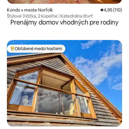
Kondo v meste Norfolk
Priemerné oho
4,95 (110)
Štýlové 3 lôžka, 2 kúpeľne | Katedrálna štvrť
Prenájmy domov vhodných pre rodiny
Obľúbené medzi hosťami
Najobľúbenejšie medzi hosťami