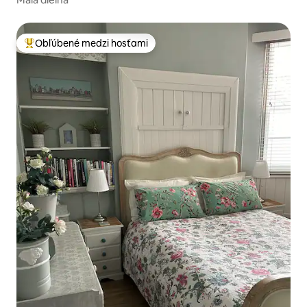
Obľúbené medzi hosťami
Najobľúbenejšie medzi hosťami