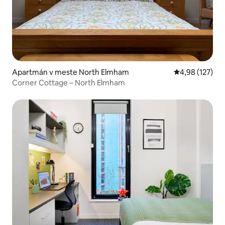
Apartmán v meste North Elmham
Priemerné ohod
4,98 (127)
Corner Cottage – North Elmham