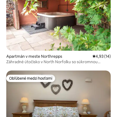
Apartmán v meste Northrepps
Priemerné oho
4,93 (14)
Záhradné útočisko v North Norfolku so súkromnou
vírivkou
Obľúbené medzi hosťami
Obľúbené medzi hosťami