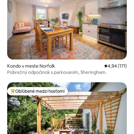
Kondo v meste Norfolk
Priemerné oho
4,94 (171)
Pobrežný odpočinok s parkovaním, Sheringham.
Obľúbené medzi hosťami
Najobľúbenejšie medzi hosťami