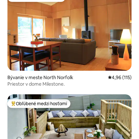
Obľúbené medzi hosťami
Bývanie v meste North Norfolk
Priemerné oho
4,96 (115)
Priestor v dome Milestone.
Obľúbené medzi hosťami
Najobľúbenejšie medzi hosťami