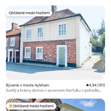
Obľúbené medzi hosťami
Obľúbené medzi hosťami
Bývanie v meste Aylsham
Priemerné ohod
4,94 (101)
Svetlý a krásny domov v severnom Norfolku z pohodlia
domova.
Obľúbené medzi hosťami
Najobľúbenejšie medzi hosťami