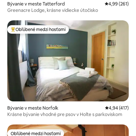
Bývanie v meste Tatterford
Priemerné ohod
4,99 (261)
Greenacre Lodge, krásne vidiecke útočisko
Obľúbené medzi hosťami
Najobľúbenejšie medzi hosťami
Bývanie v meste Norfolk
Priemerné ohod
4,94 (417)
Krásne bývanie vhodné pre psov v Holte s parkoviskom
Obľúbené medzi hosťami