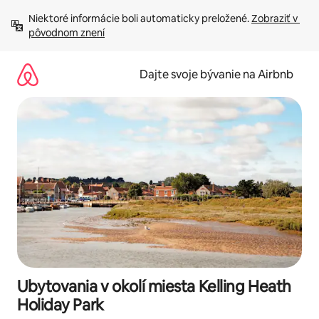
Preskočiť
Niektoré informácie boli automaticky preložené. 
Zobraziť v 
na
pôvodnom znení
obsah.
Dajte svoje bývanie na Airbnb
Ubytovania v okolí miesta Kelling Heath
Holiday Park