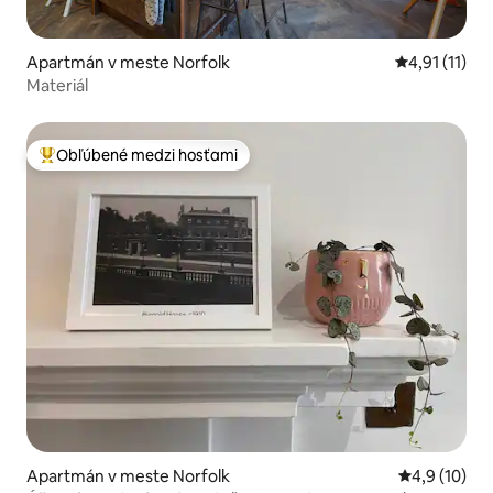
Apartmán v meste Norfolk
Priemerné oh
4,91 (11)
Materiál
Obľúbené medzi hosťami
Najobľúbenejšie medzi hosťami
Apartmán v meste Norfolk
Priemerné o
4,9 (10)