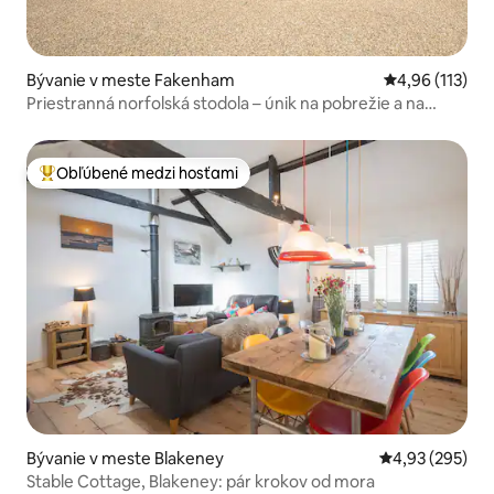
Bývanie v meste Fakenham
Priemerné oho
4,96 (113)
Priestranná norfolská stodola – únik na pobrežie a na
vidiek
Obľúbené medzi hosťami
Najobľúbenejšie medzi hosťami
Bývanie v meste Blakeney
Priemerné ohod
4,93 (295)
Stable Cottage, Blakeney: pár krokov od mora