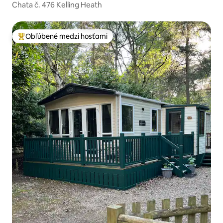
Chata č. 476 Kelling Heath
Obľúbené medzi hosťami
Najobľúbenejšie medzi hosťami