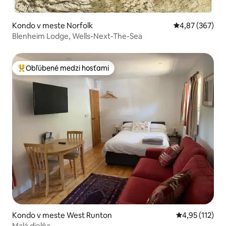
Kondo v meste Norfolk
Priemerné ohod
4,87 (367)
Blenheim Lodge, Wells-Next-The-Sea
Obľúbené medzi hosťami
Najobľúbenejšie medzi hosťami
Kondo v meste West Runton
Priemerné oho
4,95 (112)
Malá dielňa