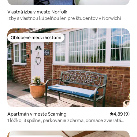
Vlastná izba v meste Norfolk
Izby s vlastnou kúpeľňou len pre študentov v Norwichi
Obľúbené medzi hosťami
Obľúbené medzi hosťami
Apartmán v meste Scarning
Priemerné oh
4,89 (9)
1 lôžko, 3 spálne, parkovanie zdarma, domáce zvieratá
povolené