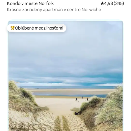
Kondo v meste Norfolk
Priemerné ohod
4,93 (345)
Krásne zariadený apartmán v centre Norwiche
Obľúbené medzi hosťami
Najobľúbenejšie medzi hosťami