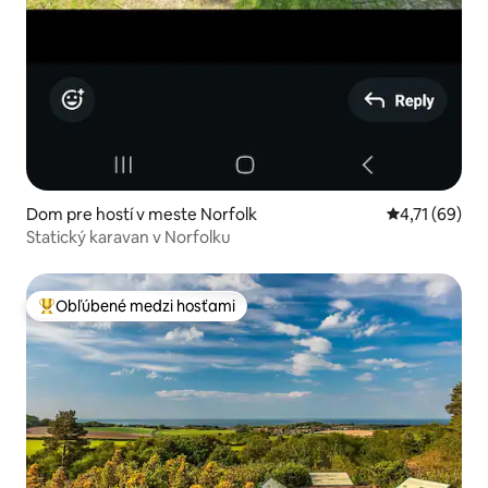
Dom pre hostí v meste Norfolk
Priemerné oh
4,71 (69)
Statický karavan v Norfolku
Obľúbené medzi hosťami
Najobľúbenejšie medzi hosťami