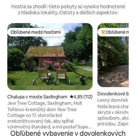
Hostia sa zhodli: tieto pobyty sú vysoko hodnotené
z hľadiska lokality, čistoty a ďalších aspektov.
Obľúbené medzi hosťami
Obľúbené medz
Obľúbené medzi hosťami
Najobľúbenejšie 
Dovolenkové býva
Chalupa v meste Saxlingham
Priemerné ohodnotenie 4,85 z 5
4,85 (112)
te Norfolk
Lesný domček – ho
Jew Tree Cottage, Saxlingham, Holt
Naša lesná chata Na
Tehlovo-kremičitý dom Yew Tree
skrytá v okruhu 10
Cottage zo 17. storočia bol
spôsobom, ako zažiť pokoj
zrekonštruovaný tak, aby spĺňal
prírodou. Zapnite
výnimočný štandard, a má posteľ Super
a preskúmajte mn
Obľúbené vybavenie v dovolenkových
King. Nachádza sa na pobreží
ktoré sú priamo pr