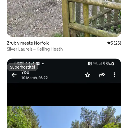
Zrub v meste Norfolk
Priemerné 
5 (25)
Silver Laurels – Kelling Heath
Superhostiteľ
Superhostiteľ