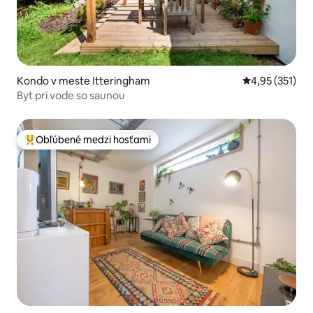
Kondo v meste Itteringham
Priemerné ohod
4,95 (351)
Byt pri vode so saunou
Obľúbené medzi hosťami
Najobľúbenejšie medzi hosťami