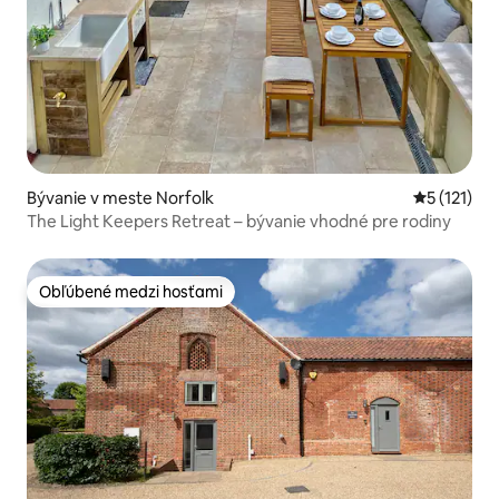
Bývanie v meste Norfolk
Priemerné 
5 (121)
The Light Keepers Retreat – bývanie vhodné pre rodiny
Obľúbené medzi hosťami
Obľúbené medzi hosťami