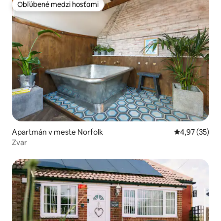
Obľúbené medzi hosťami
Obľúbené medzi hosťami
Apartmán v meste Norfolk
Priemerné oho
4,97 (35)
Zvar