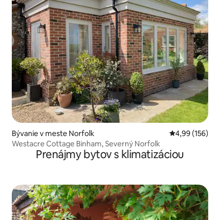
Bývanie v meste Norfolk
Priemerné ohod
4,99 (156)
Westacre Cottage Binham, Severný Norfolk
Prenájmy bytov s klimatizáciou