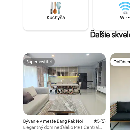
príjemnú atmosféru a skutočne
posilňovňo
relaxovať. <b> Atrakcia v okolí </b>
pre rodiny
Umelecký dom Baan Silapin Jeden
hľadajú po
Kuchyňa
Wi-F
vynikajúci drevený dom na Khlong Bang
Rama 2, čerstv
Luang je Baan Silapin, umelecký dom.
usporiad
Medzi týmito drevenými domami je Baan
hospodár
Ďalšie skve
Silapin, známy ako Dom umelca. Táto viac
LINE MAN 
ako 100-ročná zrekonštruovaná
dvojpodlažná stavba postavená okolo
200-ročnej pagody v štýle Ayutthaya sa
nachádza kaviareň na prvom poschodí,
Superhostiteľ
Obľúben
obchod so suvenírmi, ako aj štúdio, kde
Superhostiteľ
Obľúben
sa komunitní umelci zaoberajú svojimi
remeslami, ktorí si neuvedomujú
zvedavé pohľady. Môžete tiež rozpútať
umelca vo vás tým, že sa naučíte kresliť,
robiť drevené orechy a šperky. So svojím
starým šarmom a všetkým je Baan Silapin
ideálnym miestom na strávenie tichého
popoludnia len popíjaním kávy pri čítaní
knihy, keď sa prechádzajú lode. เป็นห้อง
พักที่มีสิ่งอำนวยความสะดวกครบ แอร์ ตู้
Bývanie v meste Bang Rak Noi
Priemerné ohodnot
5 (5)
เย็น ทีวี ติดริมน้ำตกแต่งแบบไทย ร่วมสมัย
Elegantný dom neďaleko MRT Central
โดย มีระเบียงยื่นไปในน้ำอยู่ท่ามกลางชุมชน