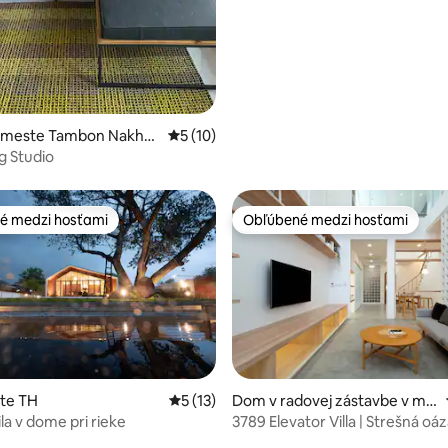
v meste Tambon Nakho
Priemerné ohodnotenie 5 z 5, počet hod
5 (10)
 Studio
é medzi hosťami
Obľúbené medzi hosťami
é medzi hosťami
Obľúbené medzi hosťami
enie 5 z 5, počet hodnotení: 6
ste TH
Priemerné ohodnotenie 5 z 5, počet hod
5 (13)
Dom v radovej zástavbe v me
ste Lumphini
la v dome pri rieke
3789 Elevator Villa | Strešná oá