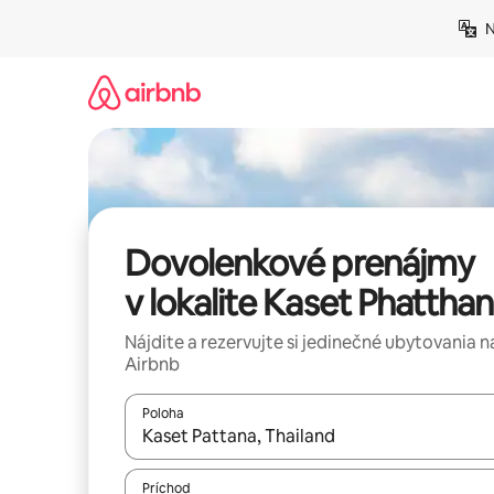
Preskočiť
N
na
obsah.
Dovolenkové prenájmy
v lokalite Kaset Phattha
Nájdite a rezervujte si jedinečné ubytovania n
Airbnb
Poloha
Keď budú výsledky k dispozícii, môžete si ich p
Príchod