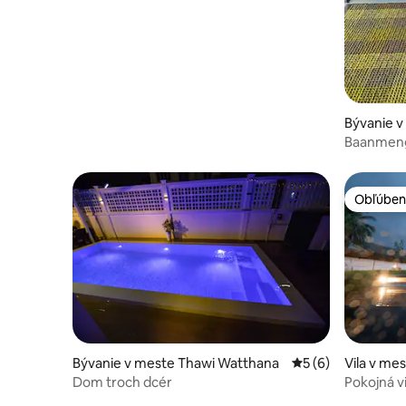
WestGate a WestVille
เดิม มีการแสดงหุ่นละครเล็กที่บ้านศิลปิน ซึ่ง
อยู่ตรงกันข้ามฝั่งคลอง มีอาหารไทยทั้งทาง
เรือและในชุมชน ใกล้เซเว่น และร้านสะดวก
ซื้อเพียง 200 เมตร มีกิจกรรมมากมาย
สามารถล่องเรือ ให้อาหารปลา เพ้นท์
หน้ากาก ชมวัดที่มีอยู่หลายวัดรอบรอบ
ชุมชน
Bývanie 
n Pathom
Baanmeng
Obľúben
Obľúben
Bývanie v meste Thawi Watthana
Priemerné ohodnot
5 (6)
Vila v me
Dom troch dcér
Pokojná vi