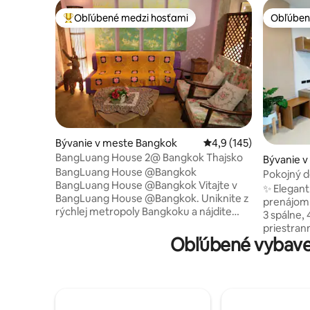
Obľúbené medzi hosťami
Obľúben
Najobľúbenejšie medzi hosťami
Obľúben
Bývanie v meste Bangkok
Priemerné ohodnotenie
4,9 (145)
BangLuang House 2@ Bangkok Thajsko
Bývanie v
BangLuang House @Bangkok
n
Pokojný d
BangLuang House @Bangkok Vitajte v
✨ Elegant
BangLuang House @Bangkok. Uniknite z
prenájom 
rýchlej metropoly Bangkoku a nájdite
3 spálne, 
pokojný život pozdĺž nášho bývania v
priestran
Khlong Bang Luang. V izbe je klimatizácia,
Obľúbené vybave
súkromnou
chladnička, televízor a balkón priamo ku
malou kuc
kanálu. Ponúkame štýl, pohodlie a
parkovací
možnosť ponoriť sa do uvoľneného
auto hosti
tempa života v okolí. Iba izba umiestnená
riedko os
priamo na kanáli. Môžete si užívať
nonstop 