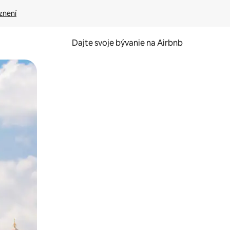
znení
Dajte svoje bývanie na Airbnb
kúmať pomocou dotykových gest či potiahnutia prstom.