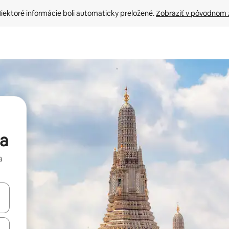
iektoré informácie boli automaticky preložené. 
Zobraziť v pôvodnom 
na
a
rechádzať pomocou klávesov so šípkami nahor a nadol alebo ich pres