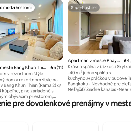
é medzi hosťami
Superhostiteľ
é medzi hosťami
Superhostiteľ
 4,9 z 5, počet hodnotení: 145
Apartmán v meste Phaya
Pri
4,
Thai
Krásna spálňa v blízkosti Skytra
 meste Bang Khun Thia
Priemerné ohodnotenie 5 z 5, počet hod
5 (11)
-40 m ² jedna spálňa s
om v rezortnom štýle
kuchyňou+práčkou v budove T
ný dom v rezortnom štýle na
Bangkoku - Nevhodné pre dieťa -
v Bang Khun Thian (Rama 2) 🌿
Nefajčiť/ Žiadne kanabis -Near
4 kúpeľne, plne zariadené s
Sanampao, exit#3 (7 minút chôd
ným obývacím priestorom,
Obývacia izba s pohovkou/vlas
nie pre dovolenkové prenájmy v meste
 záhradou, rýchlym Wi-Fi,
kúpeľňou so sprchovacím kúto
hyňou, ale plne vybavenou a 2
sušičom vlasov, toaletnými pot
mi miestami (priestor pre 1
uterákmi - Klimatizácia/Wi-Fi/
teľa). Nachádza sa v pokojnej,
televízor/bezpečnostná schrán
ídlenej oplotenej komunite s
Bezplatná úschovňa batožiny/ 
bezpečnosťou, bazénom,