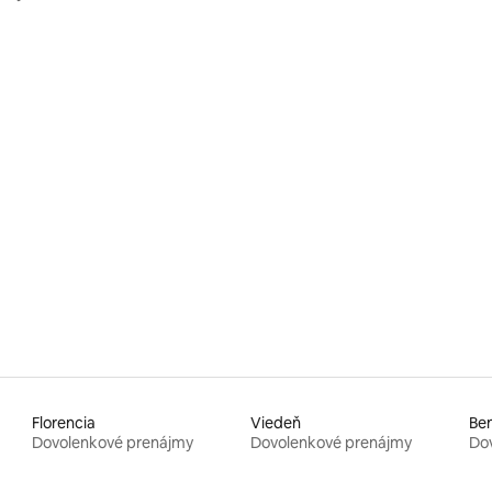
áca vírivka a sauna
nie 5 z 5, počet hodnotení: 16
Florencia
Viedeň
Be
Dovolenkové prenájmy
Dovolenkové prenájmy
Do