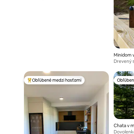
Minidom v
Ložu
Drevený 
Obľúbené medzi hosťami
Obľúben
Najobľúbenejšie medzi hosťami
Obľúben
Chata v 
Dovolenko