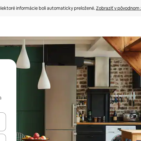
iektoré informácie boli automaticky preložené. 
Zobraziť v pôvodnom 
a
rechádzať pomocou klávesov so šípkami nahor a nadol alebo ich pres