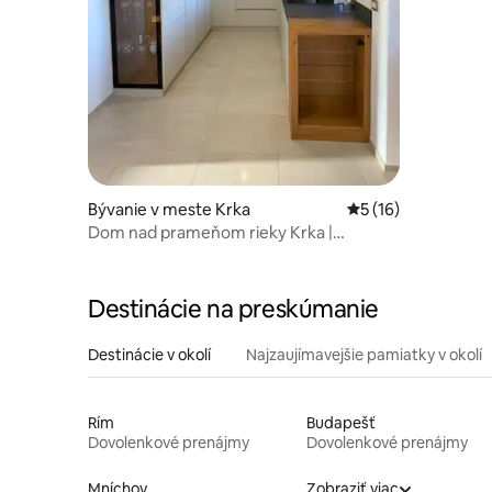
vyhrievan
Bývanie v meste Krka
Priemerné ohodnote
5 (16)
Dom nad prameňom rieky Krka |
3SP/3KÚ + Fitness
Destinácie na preskúmanie
Destinácie v okolí
Najzaujímavejšie pamiatky v okolí
Rím
Budapešť
Dovolenkové prenájmy
Dovolenkové prenájmy
Mníchov
Zobraziť viac