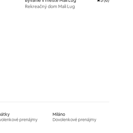
Bývanie v meste Mali Lug
Priemerné ohodno
5 (6)
Rekreačný dom Mali Lug
nátky
Miláno
volenkové prenájmy
Dovolenkové prenájmy