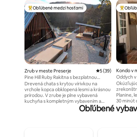
Obľúbené medzi hosťami
Obľúb
Najobľúbenejšie medzi hosťami
Najobľúb
Kondo v m
Zrub v meste Preserje
Priemerné ohodnote
5 (39)
Oddych v 
Pine Hill Ruby Rakitna s bezplatnou
vírivkou
Okúzľujúc
Drevená chata s krytou vírivkou na
zrekonšt
vrchole kopca obklopená lesmi a krásnou
Planine, l
prírodou. V zrube je plne vybavená
30 minút 
kuchyňa s kompletným vybavením a
Obľúbené vybav
priestran
pohodlnými posteľami s výhľadom na
šarmom, 
poschodie. Pred chatou sa nachádza
pokojný p
terasa, kde si môžete vychutnať šálku
obklopený
kávy, priestranná vonkajšia kuchyňa, stôl,
riekami a
kozub a vonkajšia solárna sprcha. Len
Planinsko 
400 metrov od domu sa nachádza jazero