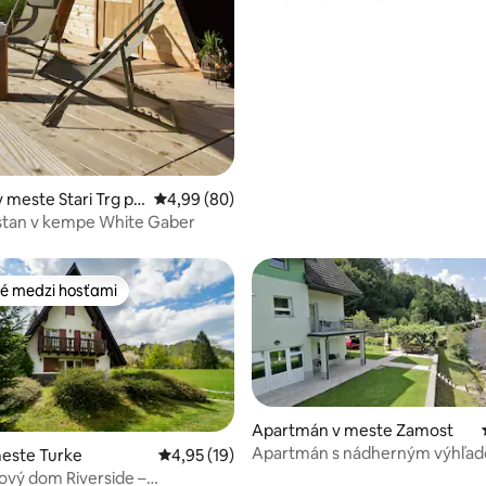
 meste Stari Trg pri
Priemerné ohodnotenie 4,99 z 5, počet hodn
4,99 (80)
stan v kempe White Gaber
é medzi hosťami
é medzi hosťami
Apartmán v meste Zamost
Apartmán s nádherným výhľa
meste Turke
Priemerné ohodnotenie 4,95 z 5, počet hod
4,95 (19)
rieku Three Springs
vý dom Riverside –