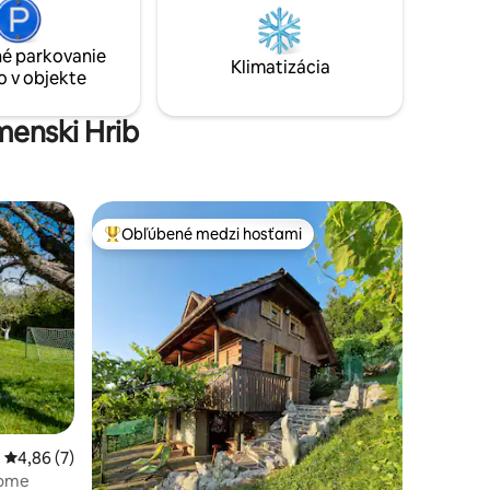
arkovanie
každom
é parkovanie
Klimatizácia
o v objekte
menski Hrib
Obľúbené medzi hosťami
Najobľúbenejšie medzi hosťami
Priemerné ohodnotenie 4,86 z 5, počet hodnotení: 7
4,86 (7)
home