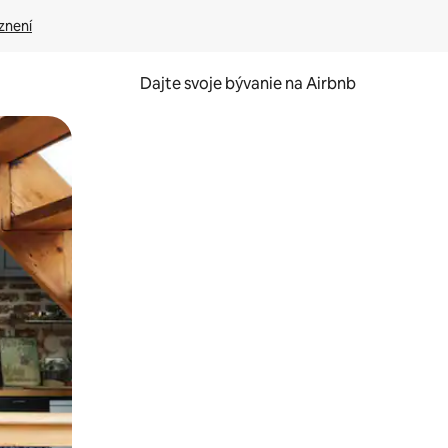
znení
Dajte svoje bývanie na Airbnb
kúmať pomocou dotykových gest či potiahnutia prstom.