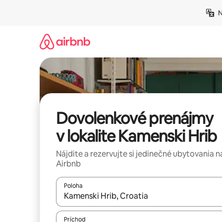
Preskočiť
N
na
obsah.
Dovolenkové prenájmy
v lokalite Kamenski Hrib
Nájdite a rezervujte si jedinečné ubytovania n
Airbnb
Poloha
Keď budú výsledky k dispozícii, môžete si ich p
Príchod