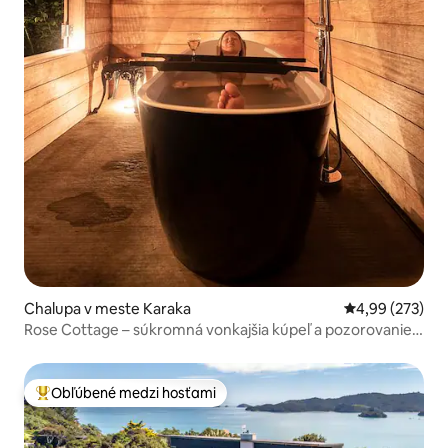
Chalupa v meste Karaka
Priemerné ohod
4,99 (273)
Rose Cottage – súkromná vonkajšia kúpeľ a pozorovanie
hviezd
Obľúbené medzi hosťami
Najobľúbenejšie medzi hosťami