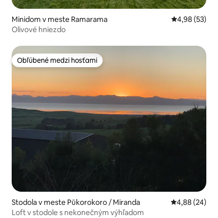
Minidom v meste Ramarama
Priemerné oho
4,98 (53)
Olivové hniezdo
Obľúbené medzi hosťami
Obľúbené medzi hosťami
Stodola v meste Pūkorokoro / Miranda
Priemerné oho
4,88 (24)
Loft v stodole s nekonečným výhľadom