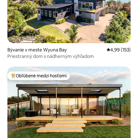
Bývanie v meste Wyuna Bay
Priemerné ohod
4,99 (153)
Priestranný dom s nádherným výhľadom
Obľúbené medzi hosťami
Najobľúbenejšie medzi hosťami