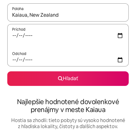
Poloha
Keď budú výsledky k dispozícii, môžete si ich prechádzať pom
Príchod
Odchod
Hľadať
Najlepšie hodnotené dovolenkové
prenájmy v meste Kaiaua
Hostia sa zhodli: tieto pobyty sú vysoko hodnotené
z hľadiska lokality, čistoty a ďalších aspektov.