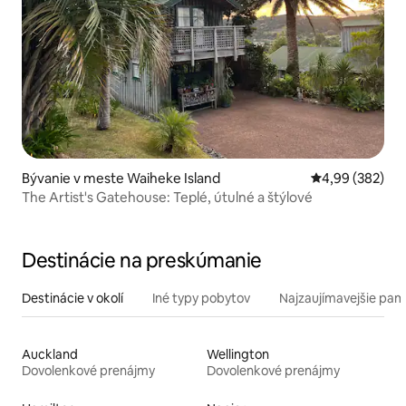
Bývanie v meste Waiheke Island
Priemerné ohod
4,99 (382)
The Artist's Gatehouse: Teplé, útulné a štýlové
Destinácie na preskúmanie
Destinácie v okolí
Iné typy pobytov
Najzaujímavejšie pami
Auckland
Wellington
Dovolenkové prenájmy
Dovolenkové prenájmy