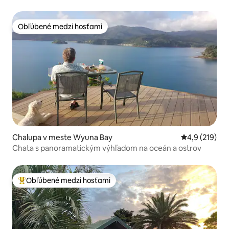
Obľúbené medzi hosťami
Obľúbené medzi hosťami
Chalupa v meste Wyuna Bay
Priemerné oho
4,9 (219)
Chata s panoramatickým výhľadom na oceán a ostrov
Obľúbené medzi hosťami
Najobľúbenejšie medzi hosťami