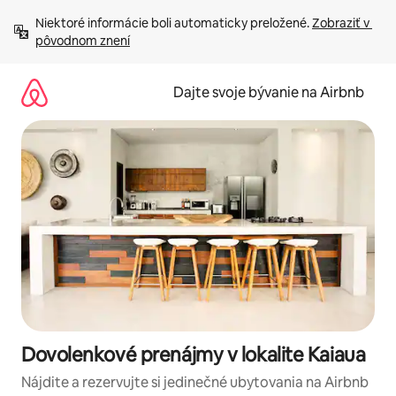
Preskočiť
Niektoré informácie boli automaticky preložené. 
Zobraziť v 
na
pôvodnom znení
obsah.
Dajte svoje bývanie na Airbnb
Dovolenkové prenájmy v lokalite Kaiaua
Nájdite a rezervujte si jedinečné ubytovania na Airbnb