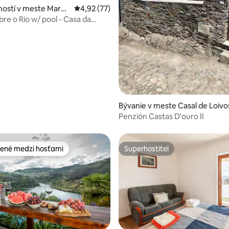
 4,99 z 5, počet hodnotení: 96
ostí v meste Marco
Priemerné ohodnotenie 4,92 z 5, počet hod
4,92 (77)
eses
bre o Rio w/ pool - Casa da
Bývanie v meste Casal de Loivo
Penzión Castas D'ouro II
ené medzi hosťami
Superhostiteľ
enejšie medzi hosťami
Superhostiteľ