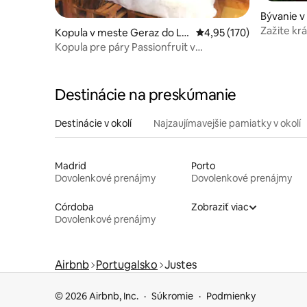
Bývanie v
Zažite krá
Kopula v meste Geraz do Li
Priemerné ohodnotenie 
4,95 (170)
malebná v
ma
Kopula pre páry Passionfruit v
LimaNature
Destinácie na preskúmanie
Destinácie v okolí
Najzaujímavejšie pamiatky v okolí
Madrid
Porto
Dovolenkové prenájmy
Dovolenkové prenájmy
Córdoba
Zobraziť viac
Dovolenkové prenájmy
Airbnb
Portugalsko
Justes
© 2026 Airbnb, Inc.
Súkromie
Podmienky