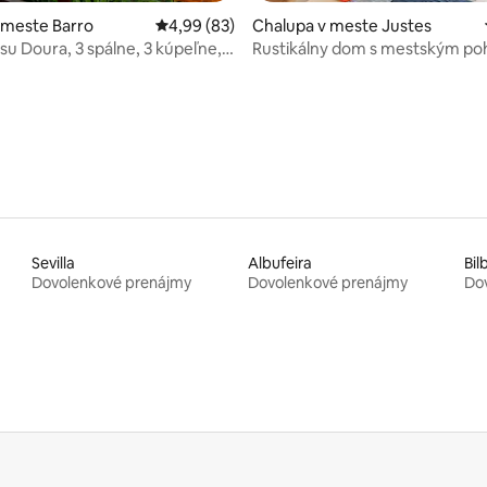
 meste Barro
Priemerné ohodnotenie 4,99 z 5, počet hodn
4,99 (83)
Chalupa v meste Justes
su Doura, 3 spálne, 3 kúpeľne,
Rustikálny dom s mestským po
4,95 z 5, počet hodnotení: 170
ila
Sevilla
Albufeira
Bil
Dovolenkové prenájmy
Dovolenkové prenájmy
Do