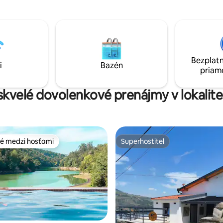
spoločenskej miestnosti vybav
1,20x1,90. - Alcova2 s posteľou
vybavenou kuchynkou , televí
 - Alcova3 s posteľou 0,90
Wi-Fi . Má veľkorysý balkón so stolom
vedľa obývacej izby s fantasti
výhľadom na rieku Douro, ktorý
používa na jedlo a neskorý deň.
Bezplatn
tradičnú farmu Douro!
i
Bazén
priam
 skvelé dovolenkové prenájmy v lokalite
é medzi hosťami
Superhostiteľ
é medzi hosťami
Superhostiteľ