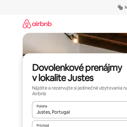
Preskočiť
N
na
obsah.
Dovolenkové prenájmy
v lokalite Justes
Nájdite a rezervujte si jedinečné ubytovania n
Airbnb
Poloha
Keď budú výsledky k dispozícii, môžete si ich p
Príchod