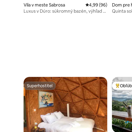
Vila v meste Sabrosa
Priemerné ohodnotenie
4,99 (96)
Dom pre h
de Canav
Luxus v Dúro: súkromný bazén, výhľad a
Quinta so
raňajky
Garça
Superhostiteľ
Obľúb
Superhostiteľ
Najobľúb