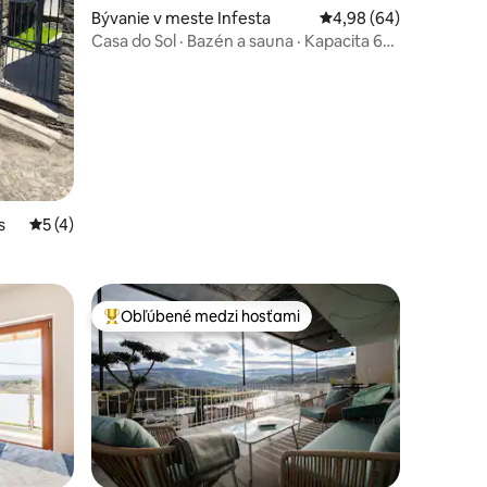
notení: 77
Bývanie v meste Infesta
Priemerné ohodnotenie
4,98 (64)
Casa do Sol · Bazén a sauna · Kapacita 6
osôb
s
Priemerné ohodnotenie 5 z 5, počet hodnotení: 4
5 (4)
Obľúbené medzi hosťami
Najobľúbenejšie medzi hosťami