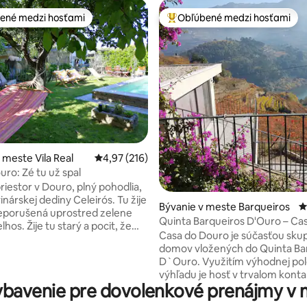
ené medzi hosťami
Obľúbené medzi hosťami
enejšie medzi hosťami
Najobľúbenejšie medzi hosťami
4,97 z 5, počet hodnotení: 158
 meste Vila Real
Priemerné ohodnotenie 4,97 z 5, počet hodn
4,97 (216)
uro: Zé tu už spal
riestor v Douro, plný pohodlia,
inárskej dediny Celeirós. Tu žije
Bývanie v meste Barqueiros
P
neporušená uprostred zelene
Quinta Barqueiros D'Ouro – Ca
elhos. Žije tu starý a pocit, že
Douro
Casa do Douro je súčasťou sku
domov vložených do Quinta Ba
odiny s deťmi. Má 1 vlastnú
D`Ouro. Využitím výhodnej pol
 3 výklenky: - apartmán s
výhľadu je hosť v trvalom konta
ou posteľou Queen (1,50×2,00
bavenie pre dovolenkové prenájmy v 
riekou a vinohradom. Jednolô
kou postieľkou na požiadanie. -
dom, mezonet , má na 1. posch
malá spálňa typická pre dedinu)