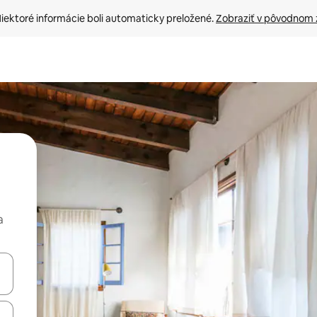
iektoré informácie boli automaticky preložené. 
Zobraziť v pôvodnom 
a
rechádzať pomocou klávesov so šípkami nahor a nadol alebo ich pres