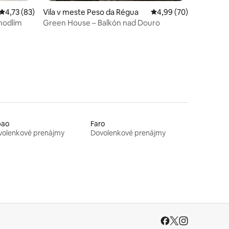
otení: 83
Priemerné ohodnotenie 4,73 z 5, počet hodnotení: 83
4,73 (83)
Vila v meste Peso da Régua
Priemerné ohodnotenie
4,99 (70)
hodlím
Green House – Balkón nad Douro
bao
Faro
volenkové prenájmy
Dovolenkové prenájmy