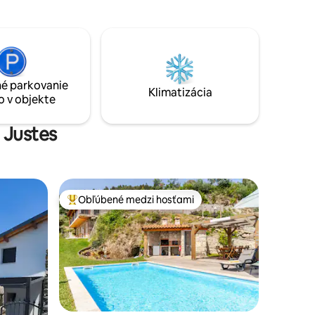
enú plne
zorom a
ckým
 sa široko
 Navštívte
é parkovanie
Klimatizácia
o v objekte
 Justes
Obľúbené medzi hosťami
Najobľúbenejšie medzi hosťami