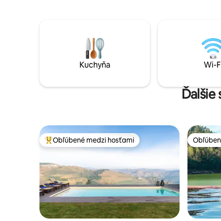
môžete si vychutnať bazén s nádherným
s lôžkom 
výhľadom na veľmi oceňovanú rieku
1.20x1.90.
Douro.
x1,90.
Kuchyňa
Wi-F
Ďalšie
Obľúbené medzi hosťami
Obľúben
Najobľúbenejšie medzi hosťami
Obľúben