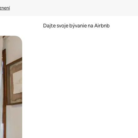
znení
Dajte svoje bývanie na Airbnb
kúmať pomocou dotykových gest či potiahnutia prstom.