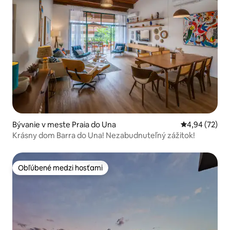
Bývanie v meste Praia do Una
Priemerné oho
4,94 (72)
Krásny dom Barra do Una! Nezabudnuteľný zážitok!
Obľúbené medzi hosťami
Obľúbené medzi hosťami