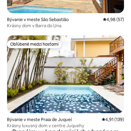
Bývanie v meste São Sebastião
Priemerné oho
4,98 (57)
Krásny dom v Barra do Una
Obľúbené medzi hosťami
Obľúbené medzi hosťami
Bývanie v meste Praia de Juqueí
Priemerné oho
4,91 (139)
Krásny luxusný dom v centre Juquehy