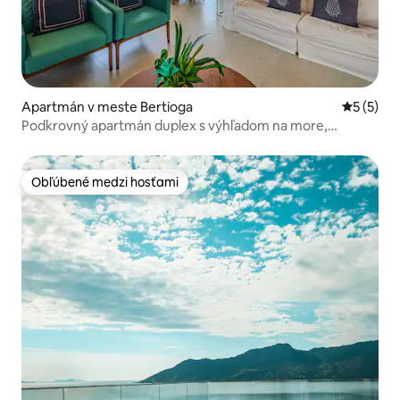
Apartmán v meste Bertioga
Priemerné
5 (5)
Podkrovný apartmán duplex s výhľadom na more,
vyhrievaný bazén
Obľúbené medzi hosťami
Obľúbené medzi hosťami