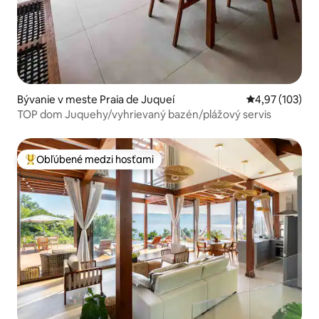
Bývanie v meste Praia de Juqueí
Priemerné ohod
4,97 (103)
TOP dom Juquehy/vyhrievaný bazén/plážový servis
Obľúbené medzi hosťami
Najobľúbenejšie medzi hosťami