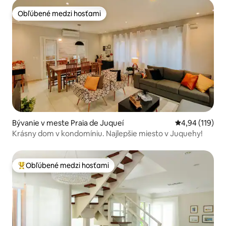
Obľúbené medzi hosťami
Obľúbené medzi hosťami
Bývanie v meste Praia de Juqueí
Priemerné ohod
4,94 (119)
Krásny dom v kondomíniu. Najlepšie miesto v Juquehy!
Obľúbené medzi hosťami
Najobľúbenejšie medzi hosťami