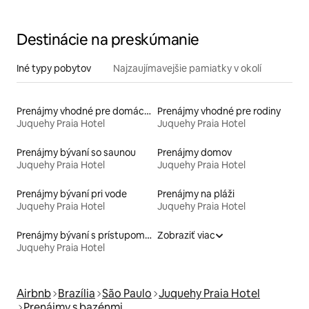
od mora
Destinácie na preskúmanie
Iné typy pobytov
Najzaujímavejšie pamiatky v okolí
Prenájmy vhodné pre domáce zvieratá
Prenájmy vhodné pre rodiny
Juquehy Praia Hotel
Juquehy Praia Hotel
Prenájmy bývaní so saunou
Prenájmy domov
Juquehy Praia Hotel
Juquehy Praia Hotel
Prenájmy bývaní pri vode
Prenájmy na pláži
Juquehy Praia Hotel
Juquehy Praia Hotel
Prenájmy bývaní s prístupom k jazeru
Zobraziť viac
Juquehy Praia Hotel
Airbnb
Brazília
São Paulo
Juquehy Praia Hotel
Prenájmy s bazénmi