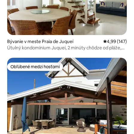
Bývanie v meste Praia de Juqueí
Priemerné ohod
4,99 (147)
Útulný kondomínium Juqueí, 2 minúty chôdze od pláže,
bazén, gril
Obľúbené medzi hosťami
Obľúbené medzi hosťami