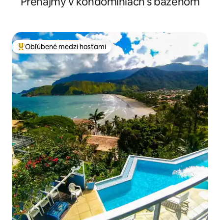
Prenájmy v kondomíniách s bazénom
Obľúbené medzi hosťami
Najobľúbenejšie medzi hosťami