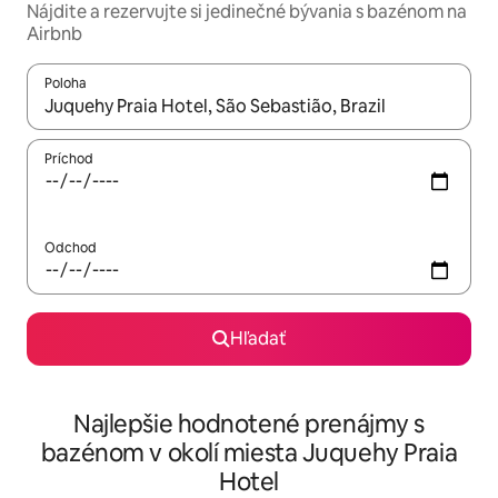
Nájdite a rezervujte si jedinečné bývania s bazénom na
Airbnb
Poloha
Keď budú výsledky k dispozícii, môžete si ich prechádzať pom
Príchod
Odchod
Hľadať
Najlepšie hodnotené prenájmy s
bazénom v okolí miesta Juquehy Praia
Hotel