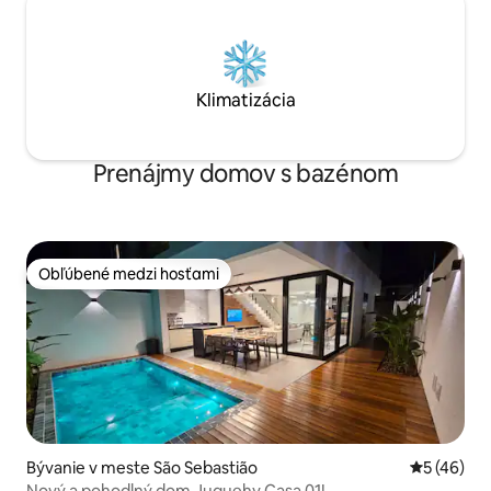
Klimatizácia
Prenájmy domov s bazénom
Obľúbené medzi hosťami
Obľúbené medzi hosťami
Bývanie v meste São Sebastião
Priemerné 
5 (46)
Nový a pohodlný dom Juquehy Casa 01!