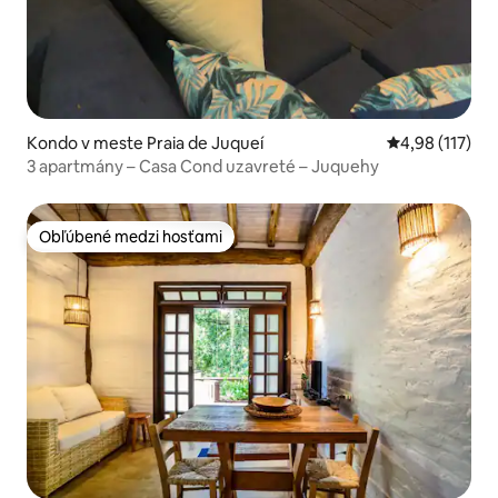
Kondo v meste Praia de Juqueí
Priemerné oho
4,98 (117)
3 apartmány – Casa Cond uzavreté – Juquehy
Obľúbené medzi hosťami
Obľúbené medzi hosťami