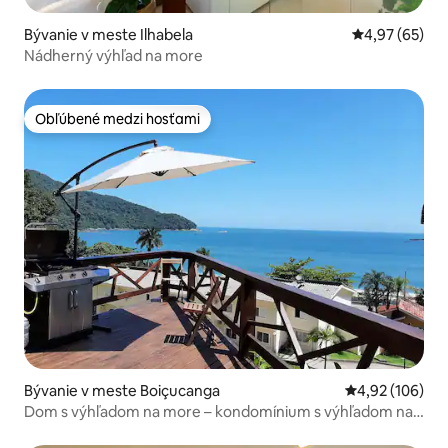
Bývanie v meste Ilhabela
Priemerné oho
4,97 (65)
Nádherný výhľad na more
Obľúbené medzi hosťami
Obľúbené medzi hosťami
Bývanie v meste Boiçucanga
Priemerné ohod
4,92 (106)
Dom s výhľadom na more – kondomínium s výhľadom na
pláž