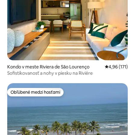
Kondo v meste Riviera de São Lourenço
Priemerné oho
4,96 (171)
Sofistikovanosť a nohy v piesku na Riviére
Obľúbené medzi hosťami
Obľúbené medzi hosťami