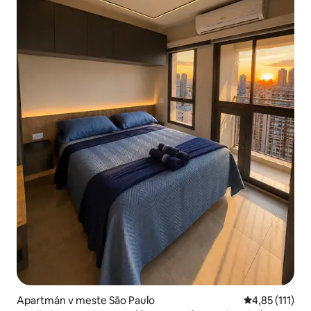
Apartmán v meste São Paulo
Priemerné oho
4,85 (111)