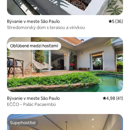
Bývanie v meste São Paulo
Priemerné 
5 (36)
Stredomorský dom s terasou a vírivkou
Obľúbené medzi hosťami
Obľúbené medzi hosťami
Bývanie v meste São Paulo
Priemerné oho
4,98 (41)
EČČO – Palác Pacaembú
Superhostiteľ
Superhostiteľ