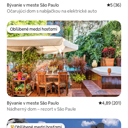
Bývanie v meste São Paulo
Priemerné 
5 (36)
Očarujúci dom s nabíjačkou na elektrické auto
Obľúbené medzi hosťami
Obľúbené medzi hosťami
Bývanie v meste São Paulo
Priemerné ohod
4,89 (201)
Nádherný dom – rezort v São Paule
Obľúbené medzi hosťami