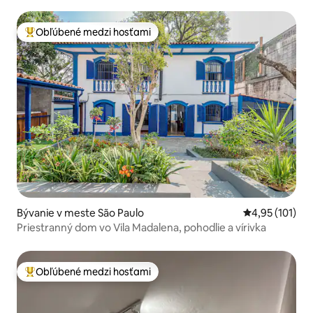
Obľúbené medzi hosťami
Najobľúbenejšie medzi hosťami
Bývanie v meste São Paulo
Priemerné oho
4,95 (101)
Priestranný dom vo Vila Madalena, pohodlie a vírivka
Obľúbené medzi hosťami
Najobľúbenejšie medzi hosťami