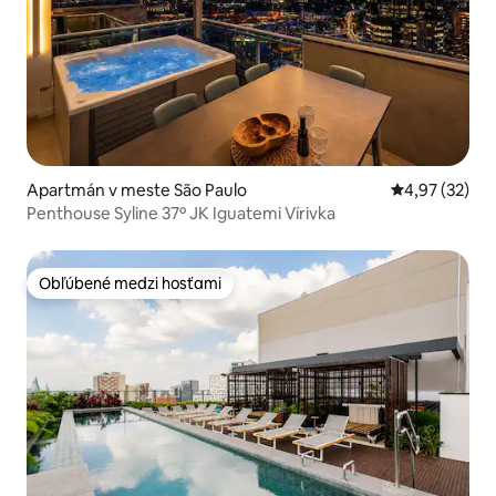
Apartmán v meste São Paulo
Priemerné oho
4,97 (32)
Penthouse Syline 37º JK Iguatemi Vírivka
Obľúbené medzi hosťami
Obľúbené medzi hosťami