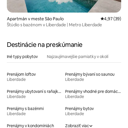
Apartmán v meste São Paulo
Priemerné oho
4,97 (39)
Štúdio s bazénom v Liberdade | Metro Liberdade
Destinácie na preskúmanie
Iné typy pobytov
Najzaujímavejšie pamiatky v okolí
Prenájom loftov
Prenájmy bývaní so saunou
Liberdade
Liberdade
Prenájmy ubytovaní s raňajkami
Prenájmy vhodné pre domáce zvieratá
Liberdade
Liberdade
Prenájmy s bazénmi
Prenájmy bytov
Liberdade
Liberdade
Prenájmy v kondomíniách
Zobraziť viac