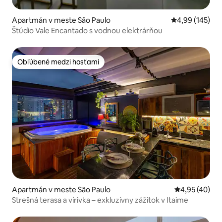
Apartmán v meste São Paulo
Priemerné ohod
4,99 (145)
Štúdio Vale Encantado s vodnou elektrárňou
Obľúbené medzi hosťami
Obľúbené medzi hosťami
Apartmán v meste São Paulo
Priemerné oho
4,95 (40)
Strešná terasa a vírivka – exkluzívny zážitok v Itaime