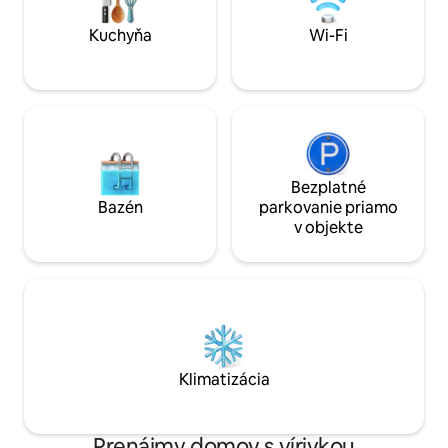
malé rodiny, ktoré hľadajú pohodlie,
plne vybavenej ku
komfort a jeden z najlepších výhľadov v
panoramatického 
Kuchyňa
Wi-Fi
meste.
Bezplatné
Bazén
parkovanie priamo
v objekte
Klimatizácia
Prenájmy domov s vírivkou