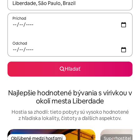
Keď budú výsledky k dispozícii, môžete si ich prechádzať pom
Príchod
Odchod
Hľadať
Najlepšie hodnotené bývania s vírivkou v
okolí mesta Liberdade
Hostia sa zhodli: tieto pobyty sú vysoko hodnotené
z hľadiska lokality, čistoty a ďalších aspektov.
Obľúbené medzi hosťami
Superhostiteľ