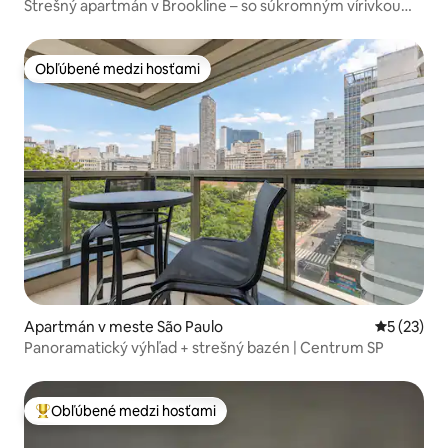
Strešný apartmán v Brookline – so súkromným vírivkou
1607
Obľúbené medzi hosťami
Obľúbené medzi hosťami
Apartmán v meste São Paulo
Priemerné 
5 (23)
Panoramatický výhľad + strešný bazén | Centrum SP
Obľúbené medzi hosťami
Najobľúbenejšie medzi hosťami