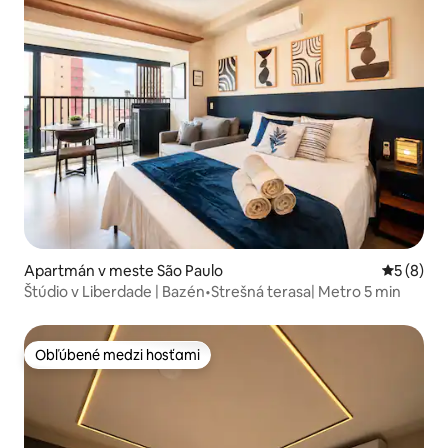
Apartmán v meste São Paulo
Priemerné
5 (8)
Štúdio v Liberdade | Bazén•Strešná terasa| Metro 5 min
Obľúbené medzi hosťami
Obľúbené medzi hosťami