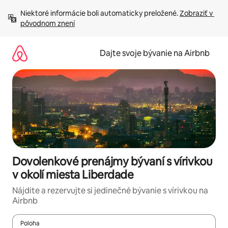
Preskočiť
Niektoré informácie boli automaticky preložené. 
Zobraziť v 
na
pôvodnom znení
obsah.
Dajte svoje bývanie na Airbnb
Dovolenkové prenájmy bývaní s vírivkou
v okolí miesta Liberdade
Nájdite a rezervujte si jedinečné bývanie s vírivkou na
Airbnb
Poloha