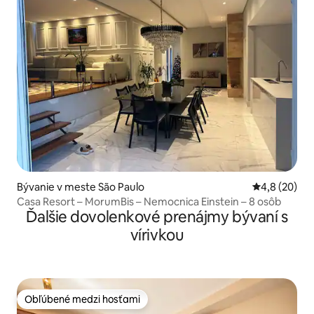
Bývanie v meste São Paulo
Priemerné oh
4,8 (20)
Casa Resort – MorumBis – Nemocnica Einstein – 8 osôb
Ďalšie dovolenkové prenájmy bývaní s
vírivkou
Obľúbené medzi hosťami
Obľúbené medzi hosťami