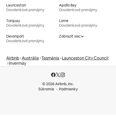
Launceston
Apollo Bay
Dovolenkové prenájmy
Dovolenkové prenájmy
Torquay
Lorne
Dovolenkové prenájmy
Dovolenkové prenájmy
Devonport
Zobraziť viac
Dovolenkové prenájmy
Airbnb
Austrália
Tasmánia
Launceston City Council
Invermay
© 2026 Airbnb, Inc.
Súkromie
Podmienky