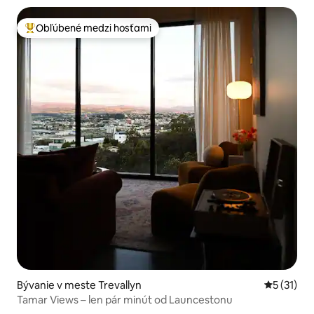
Obľúbené medzi hosťami
Najobľúbenejšie medzi hosťami
Bývanie v meste Trevallyn
Priemerné
5 (31)
Tamar Views – len pár minút od Launcestonu