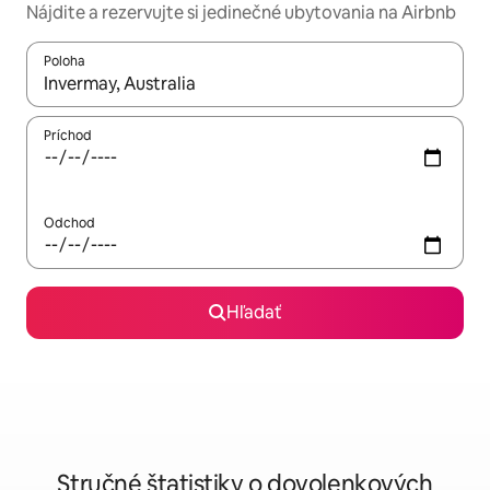
Nájdite a rezervujte si jedinečné ubytovania na Airbnb
Poloha
Keď budú výsledky k dispozícii, môžete si ich prechádzať pom
Príchod
Odchod
Hľadať
Stručné štatistiky o dovolenkových