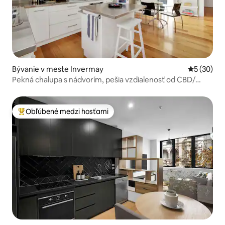
Bývanie v meste Invermay
Priemerné 
5 (30)
Pekná chalupa s nádvorím, pešia vzdialenosť od CBD/
štadióna
Obľúbené medzi hosťami
Najobľúbenejšie medzi hosťami