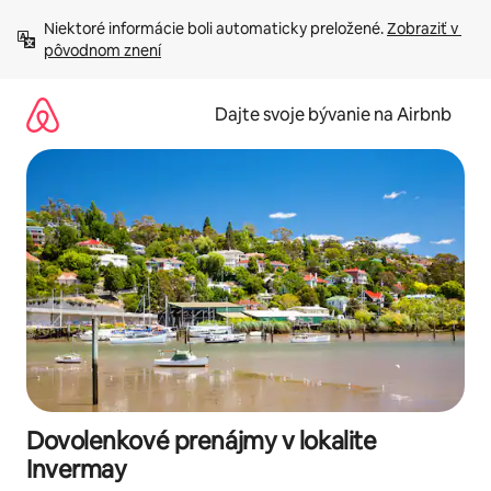
Preskočiť
Niektoré informácie boli automaticky preložené. 
Zobraziť v 
na
pôvodnom znení
obsah.
Dajte svoje bývanie na Airbnb
Dovolenkové prenájmy v lokalite
Invermay