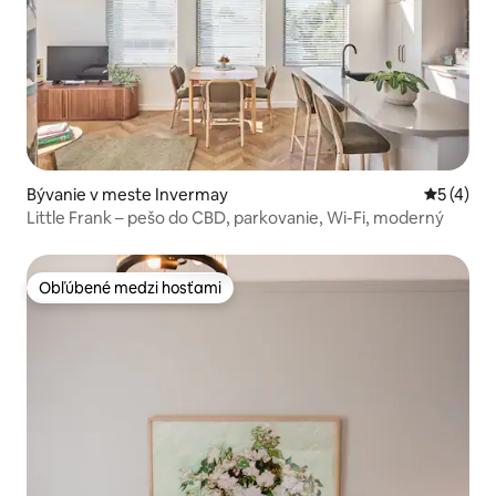
Bývanie v meste Invermay
Priemerné
5 (4)
Little Frank – pešo do CBD, parkovanie, Wi-Fi, moderný
Obľúbené medzi hosťami
Obľúbené medzi hosťami