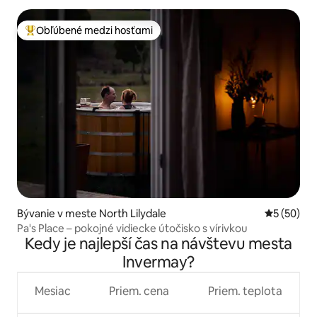
Obľúbené medzi hosťami
Najobľúbenejšie medzi hosťami
Bývanie v meste North Lilydale
Priemerné 
5 (50)
Pa's Place – pokojné vidiecke útočisko s vírivkou
Kedy je najlepší čas na návštevu mesta
Invermay?
Mesiac
Priem. cena
Priem. teplota