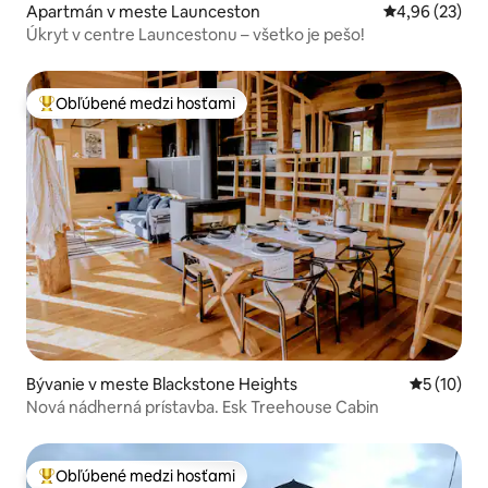
Apartmán v meste Launceston
Priemerné oho
4,96 (23)
Úkryt v centre Launcestonu – všetko je pešo!
Obľúbené medzi hosťami
Najobľúbenejšie medzi hosťami
Bývanie v meste Blackstone Heights
Priemerné 
5 (10)
Nová nádherná prístavba. Esk Treehouse Cabin
Obľúbené medzi hosťami
Najobľúbenejšie medzi hosťami