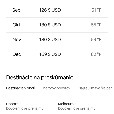
Sep
126 $ USD
51 °F
Okt
130 $ USD
55 °F
Nov
130 $ USD
59 °F
Dec
169 $ USD
62 °F
Destinácie na preskúmanie
Destinácie v okolí
Iné typy pobytov
Najzaujímavejšie pami
Hobart
Melbourne
Dovolenkové prenájmy
Dovolenkové prenájmy