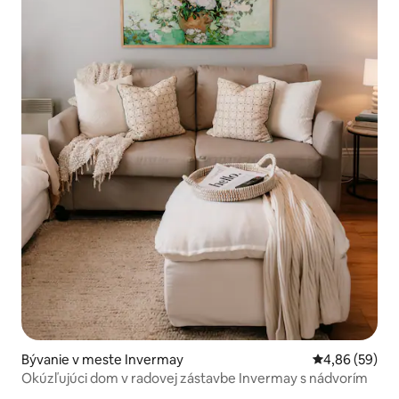
Bývanie v meste Invermay
Priemerné oho
4,86 (59)
Okúzľujúci dom v radovej zástavbe Invermay s nádvorím