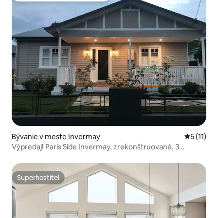
Bývanie v meste Invermay
Priemerné
5 (11)
Výpredaj! Paris Side Invermay, zrekonštruované, 3
spálne/2 kúpeľne
Superhostiteľ
Superhostiteľ