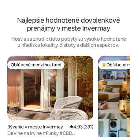
Najlepšie hodnotené dovolenkové
prenájmy v meste Invermay
Hostia sa zhodli: tieto pobyty sú vysoko hodnotené
z hľadiska lokality, čistoty a ďalších aspektov.
Obľúbené medzi hosťami
Obľúbené medz
Obľúbené medzi hosťami
Najobľúbenejšie 
Bývanie v meste Invermay
Priemerné ohodnotenie 4,93 z 5
4,93 (331)
DeVine na Irvine #Funky #CBD