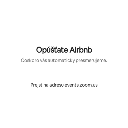
Preskočiť
na
obsah.
Opúšťate Airbnb
Čoskoro vás automaticky presmerujeme.
Prejsť na adresu events.zoom.us