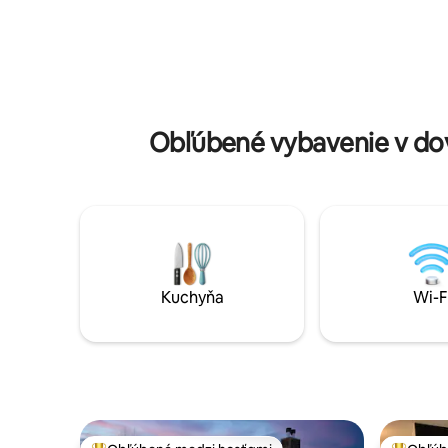
North Sh
vytvára rezerváciu, musí mať viac ako
PREČÍTAJT
25 rokov.
Obľúbené vybavenie v dov
Kuchyňa
Wi-F