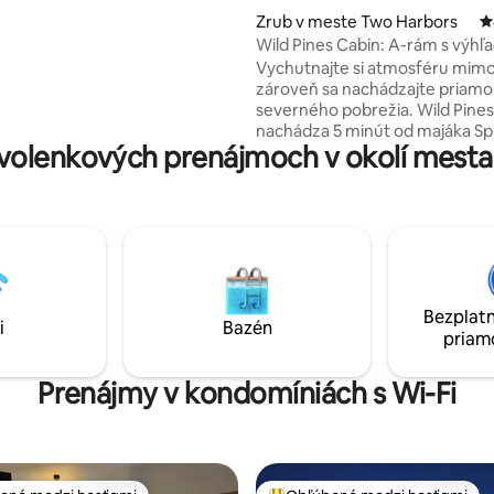
ore ponúka! DÔLEŽITÉ –
Zrub v meste Two Harbors
P
E SI NIŽŠIE
Wild Pines Cabin: A-rám s výh
jazero Superior
Vychutnajte si atmosféru mimo 
zároveň sa nachádzajte priamo 
severného pobrežia. Wild Pines
nachádza 5 minút od majáka Spl
olenkových prenájmoch v okolí mesta 
je kompletne zrekonštruovaný
roku 1974, ktorý sa nachádza n
súkromných akroch s výhľado
jazero Superior. Počas pobytu p
po objekte, zahliadnite voľne ži
zvieratá, popíjajte kávu pri ohni 
východe slnka nad jazerom ale
vystúpte do neďalekého Goose
Bezplatn
Black Beach alebo Tettegouche
i
Bazén
priam
súkromné severné lesné útočis
ktoromkoľvek ročnom období!
Prenájmy v kondomíniách s Wi-Fi