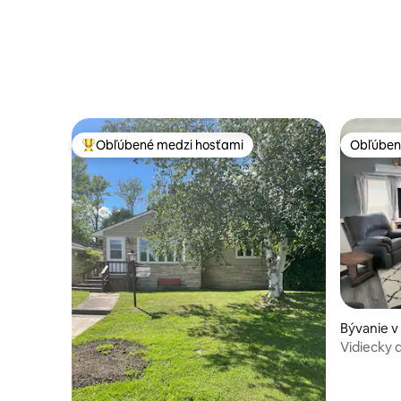
Obľúbené medzi hosťami
Obľúben
Najobľúbenejšie medzi hosťami
Obľúben
Bývanie v
Vidiecky 