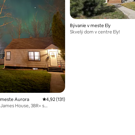
Bývanie v meste Ely
Skvelý dom v centre Ely!
 4,94 z 5, počet hodnotení: 48
 meste Aurora
Priemerné ohodnotenie 4,92 z 5, počet hodn
4,92 (131)
 James House, 3BR+ s
 k Mesabi Trail