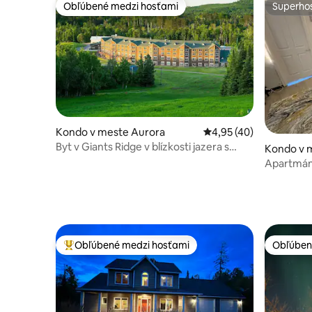
Obľúbené medzi hosťami
Superhos
Obľúbené medzi hosťami
Superhos
Kondo v meste Aurora
Priemerné ohodnotenie
4,95 (40)
Byt v Giants Ridge v blízkosti jazera s
Kondo v 
prístupom na lyžovanie a golf
Apartmán
Obľúbené medzi hosťami
Obľúben
Najobľúbenejšie medzi hosťami
Obľúben