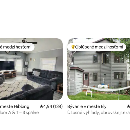
é medzi hosťami
Obľúbené medzi hosťami
é medzi hosťami
Najobľúbenejšie medzi hosťami
 meste Hibbing
Priemerné ohodnotenie 4,94 z 5, počet hodno
4,94 (139)
Bývanie v meste Ely
P
dom A & T – 3 spálne
Úžasné výhľady, obrovskej tera
nádherný dom.