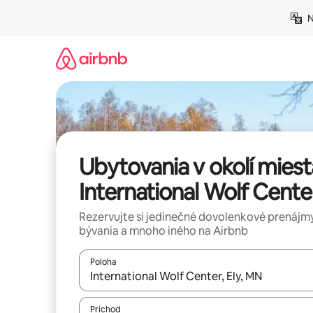
Preskočiť
N
na
obsah.
Ubytovania v okolí miest
International Wolf Cente
Rezervujte si jedinečné dovolenkové prenájmy
bývania a mnoho iného na Airbnb
Poloha
Keď budú výsledky k dispozícii, môžete si ich p
Príchod