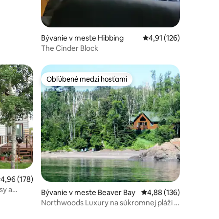
Bývanie v meste Hibbing
Priemerné ohodnotenie
4,91 (126)
The Cinder Block
Obľúbené medzi hosťami
Obľúbené medzi hosťami
tení: 139
riemerné ohodnotenie 4,96 z 5, počet hodnotení: 178
4,96 (178)
sy a
Bývanie v meste Beaver Bay
Priemerné ohodnotenie
4,88 (136)
Northwoods Luxury na súkromnej pláži s
čiernym pieskom