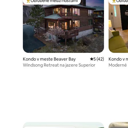
Obľúbené medzi hosťami
Obľúb
Najobľúbenejšie medzi hosťami
Najobľúb
Kondo v meste Beaver Bay
Priemerné ohodnote
5 (42)
Kondo v 
Windsong Retreat na jazere Superior
Moderné k
Giants Ri