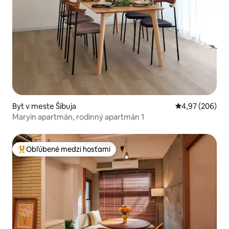
Byt v meste Šibuja
Priemerné ohod
4,97 (206)
Maryin apartmán, rodinný apartmán 1
Obľúbené medzi hosťami
Najobľúbenejšie medzi hosťami