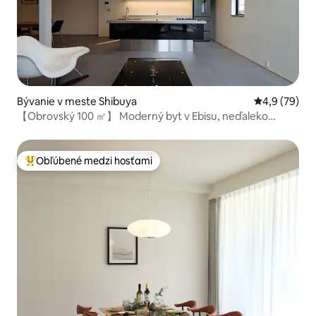
Bývanie v meste Shibuya
Priemerné oh
4,9 (79)
【Obrovský 100 ㎡】 Moderný byt v Ebisu, neďaleko
Shibuya
Obľúbené medzi hosťami
Najobľúbenejšie medzi hosťami