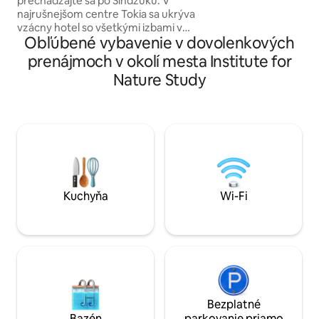
prechádzajte sa po Šindžuku. V
のお部屋はありま
/ 4 minúty od stanice Higashi-Shinjuku /
najrušnejšom centre Tokia sa ukrýva
ンやコンビニ、生
maximálne 7 osôb
vzácny hotel so všetkými izbami v
ており、観光にも
Obľúbené vybavenie v dovolenkových
japonskom štýle, ktorý je ako pokojne
の良い立地です。
usadená perla, ktorú čas opatrne
も数駅でアクセス
prenájmoch v okolí mesta Institute for
uchovával. Okrem bezkonkurenčného
として最適です。 56㎡という広さは、東
Nature Study
pohodlia centra Tokia si toto miesto
京の宿泊施設とし
zachováva aj pokoj a teplo tradičného
る空間。ご家族で
japonského obytného priestoru, čo vám
行でも、狭さを感
umožní zažiť ten najpravdivejší japonský
お寛ぎいただけま
život v rušnom meste. Vlastnosti
に加え、布団も2
ubytovania ★ Podlahový vykurovací
で、最大人数での
systém v celom dome Aj v chladnej
環境を確保しています。 お部
tokijskej zime si môžete vychutnať teplý
ホストが厳選した
a pohodlný pobyt. ★ V centre tokijského
配置し、ただの宿
Kuchyňa
Wi-Fi
Šindžúka Nachádza sa v najrušnejšej
地の良い「暮らす
časti centra Tokia, kde môžete pocítiť
演出しています。壁
vitalitu mesta a zároveň mať vzácny
Bouroullec、Ichi
pokojný priestor. ★ Mimoriadne
を、そしてTOUFU
pohodlná doprava Len 4 minúty pešo od
BONSAI」など
stanice metra Higashi-Shinjuku, odkiaľ sa
スが空間に彩りを
ľahko dostanete k hlavným obľúbeným
グランスにはAPFR
pamiatkam a obchodným štvrtiam v
用し、お部屋に一
Bezplatné
Tokiu. Životné zážitky v okolí Nielenže je
なひとときをお楽し
Bazén
parkovanie priamo