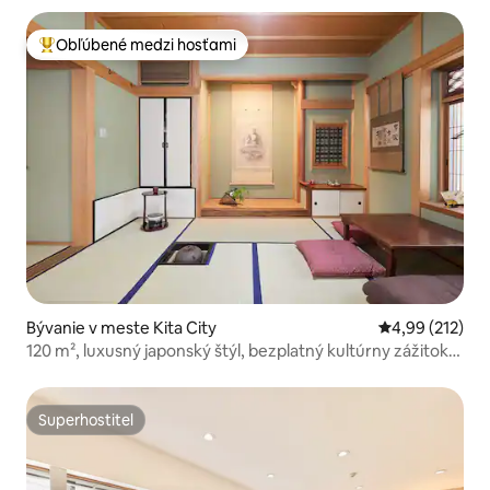
stanicu / 145 m²
Obľúbené medzi hosťami
Najobľúbenejšie medzi hosťami
Bývanie v meste Kita City
Priemerné ohod
4,99 (212)
120 m², luxusný japonský štýl, bezplatný kultúrny zážitok,
vírivka
Superhostiteľ
Superhostiteľ