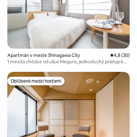
Apartmán v meste Shinagawa City
Priemerné oh
4,8 (30)
1 minúta chôdze od ulice Meguro, jednoduchý prístup k
obľúbeným miestam
Obľúbené medzi hosťami
Obľúbené medzi hosťami