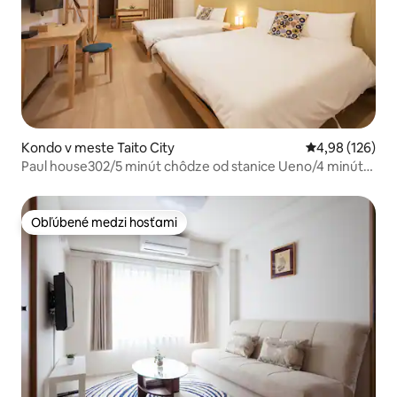
Kondo v meste Taito City
Priemerné ohod
4,98 (126)
Paul house302/5 minút chôdze od stanice Ueno/4 minúty
od Okachimachi/priame spojenie s letiskom
Narita/bezplatné vysokorýchlostné pripojenie na
internet/budova s výťahom/japonská, anglická a čínska
Obľúbené medzi hosťami
Obľúbené medzi hosťami
komunikácia