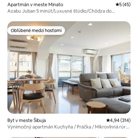
Apartmán v meste Minato
Priemerné 
5 (45)
Azabu Juban 5 minút/Luxusné štúdio/Chôdza do
Roppongi
Obľúbené medzi hosťami
Obľúbené medzi hosťami
Byt v meste Šibuja
Priemerné ohod
4,94 (314)
Výnimočný apartmán Kuchyňa / Práčka / Mikrovlnná rúra
/ Priamy prístup do Shibuya Harajuku - Yamanote Line