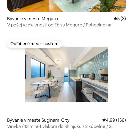
Bývanie v meste Meguro
Priemerné
5 (3)
V pešej vzdialenosti od Ebisu Meguro / Pohodlné na
prehliadky Shibuyi, Shinjuku a Asaka / 3-izbový rodinný
dom / WIFI pre max. 10 osôb / Pre rodiny / Parkovisko
Obľúbené medzi hosťami
Obľúbené medzi hosťami
Bývanie v meste Suginami City
Priemerné ohod
4,99 (156)
Vírivka / 13 minút vlakom do Shinjuku / 2 kúpeľne / 2
toalety / bezplatné parkovanie / 6 minút pešo na najbližšiu