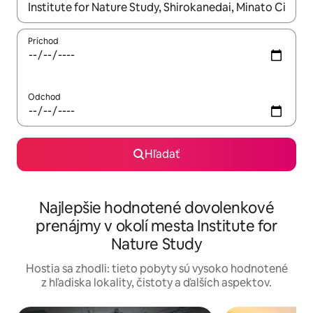
Keď budú výsledky k dispozícii, môžete si ich prechádzať pom
Príchod
Odchod
Hľadať
Najlepšie hodnotené dovolenkové
prenájmy v okolí mesta Institute for
Nature Study
Hostia sa zhodli: tieto pobyty sú vysoko hodnotené
z hľadiska lokality, čistoty a ďalších aspektov.