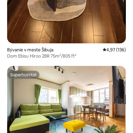
Bývanie v meste Šibuja
Priemerné ohod
4,97 (136)
Dom Ebisu Hiroo 2BR 75m²/805 ft²
Superhostiteľ
Superhostiteľ