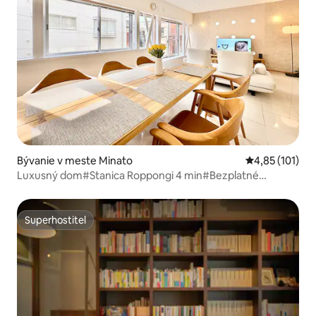
Bývanie v meste Minato
Priemerné oho
4,85 (101)
Luxusný dom#Stanica Roppongi 4 min#Bezplatné
parkovanie#7 osôb
Superhostiteľ
Superhostiteľ