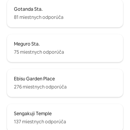
せて自由に選べるのも
Gotanda Sta.
わりには、ベスト
気の高いPanasoni
81 miestnych odporúča
イヤーをご用意。高
りますので、リモ
など、快適なイン
ごしいただけます。 このお部屋はア
Meguro Sta.
ト一棟の完全貸切
ストと共有するス
75 miestnych odporúča
ライバシーを完全
在いただけます。
や、気の置けない
きなくお寛ぎいただ
掃について】 清
Ebisu Garden Place
行っております。
276 miestnych odporúča
はございませんの
濯はゲスト様ご自
すようお願いいたします。 
宿泊いただいたゲ
「ロケーションが
Sengakuji Temple
も便利だった」「
くほど広く感じた
137 miestnych odporúča
寧で滞在中安心し