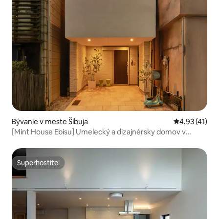
Bývanie v meste Šibuja
Priemerné oh
4,93 (41)
[Mint House Ebisu] Umelecký a dizajnérsky domov v
Shibuye
Superhostiteľ
Superhostiteľ