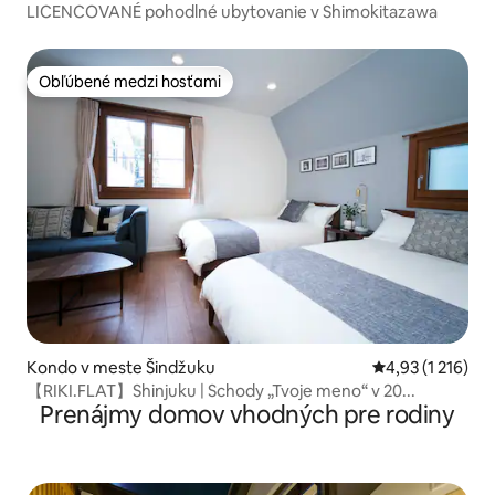
LICENCOVANÉ pohodlné ubytovanie v Shimokitazawa
Obľúbené medzi hosťami
Obľúbené medzi hosťami
Kondo v meste Šindžuku
Priemerné ohodn
4,93 (1 216)
【RIKI.FLAT】Shinjuku | Schody „Tvoje meno“ v 20...
Prenájmy domov vhodných pre rodiny