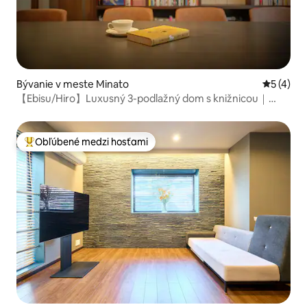
Bývanie v meste Minato
Priemerné
5 (4)
【Ebisu/Hiro】Luxusný 3-podlažný dom s knižnicou｜
Max. 7
Obľúbené medzi hosťami
Najobľúbenejšie medzi hosťami