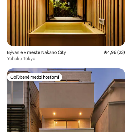
Bývanie v meste Nakano City
Priemerné oho
4,96 (23)
Yohaku Tokyo
Obľúbené medzi hosťami
Obľúbené medzi hosťami