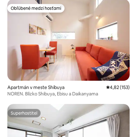
Hibiya Line Pešo, apartmán s dvoma lôžkami 303
Obľúbené medzi hosťami
Obľúbené medzi hosťami
Apartmán v meste Shibuya
Priemerné ohod
4,82 (153)
NOREN. Blízko Shibuya, Ebisu a Daikanyama
Superhostiteľ
Superhostiteľ