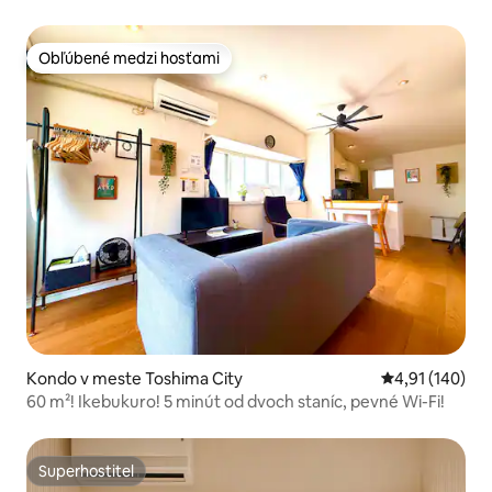
Omotesando a Skytree, krásne 1DK Studio s práčkou a
sušičkou 30m² 02
Obľúbené medzi hosťami
Obľúbené medzi hosťami
Kondo v meste Toshima City
Priemerné ohod
4,91 (140)
60 m²! Ikebukuro! 5 minút od dvoch staníc, pevné Wi-Fi!
Superhostiteľ
Superhostiteľ