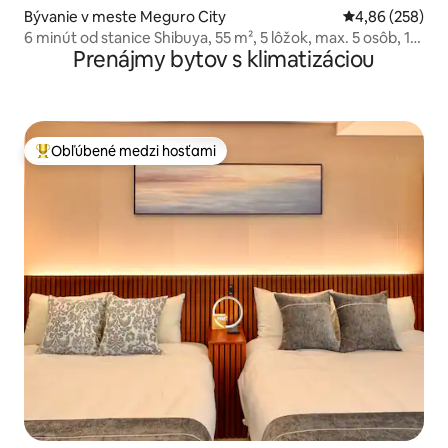
Bývanie v meste Meguro City
Priemerné ohod
4,86 (258)
6 minút od stanice Shibuya, 55 m², 5 lôžok, max. 5 osôb, 1
Prenájmy bytov s klimatizáciou
minúta chôdze od stanice Yutenji, apartmán, dizajnérsky
objekt
Obľúbené medzi hosťami
Najobľúbenejšie medzi hosťami