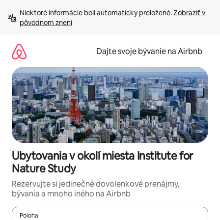
Preskočiť
Niektoré informácie boli automaticky preložené. 
Zobraziť v 
na
pôvodnom znení
obsah.
Dajte svoje bývanie na Airbnb
Ubytovania v okolí miesta Institute for
Nature Study
Rezervujte si jedinečné dovolenkové prenájmy,
bývania a mnoho iného na Airbnb
Poloha