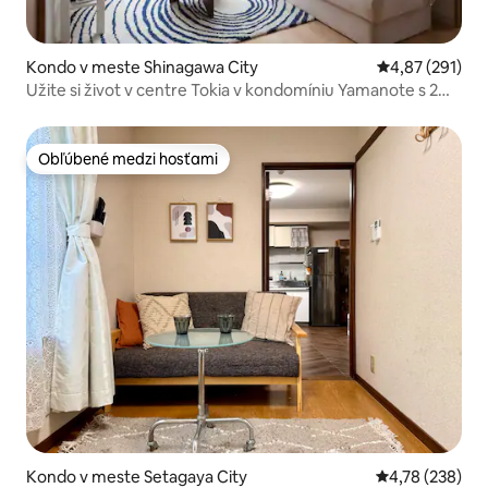
Kondo v meste Shinagawa City
Priemerné ohod
4,87 (291)
Užite si život v centre Tokia v kondomíniu Yamanote s 2
spálňami
Obľúbené medzi hosťami
Obľúbené medzi hosťami
Kondo v meste Setagaya City
Priemerné ohod
4,78 (238)