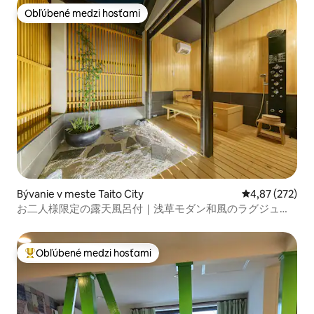
Obľúbené medzi hosťami
Obľúbené medzi hosťami
Bývanie v meste Taito City
Priemerné ohod
4,87 (272)
お二人様限定の露天風呂付｜浅草モダン和風のラグジュア
リーな 1軒家 ｜浅草・上野観光拠点 ｜柳通り西棟
Obľúbené medzi hosťami
Najobľúbenejšie medzi hosťami