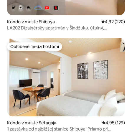
Kondo v meste Shibuya
Priemerné ohod
4,92 (220)
LA202 Dizajnérsky apartmán v Šindžuku, útulný,
bezplatné Wi-Fi, 25 m²
Obľúbené medzi hosťami
Obľúbené medzi hosťami
Kondo v meste Setagaja
Priemerné ohod
4,95 (129)
1 zastávka od najbližšej stanice Shibuya. Priamo pri