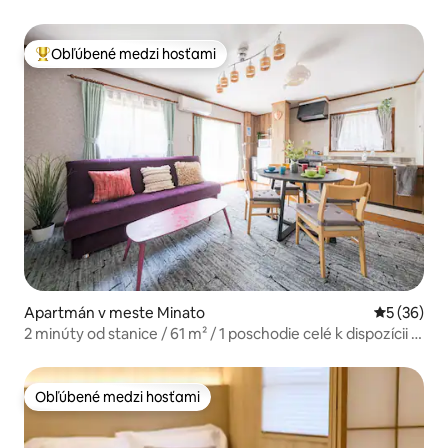
Shinjuku
Obľúbené medzi hosťami
Najobľúbenejšie medzi hosťami
Apartmán v meste Minato
Priemerné 
5 (36)
2 minúty od stanice / 61 m² / 1 poschodie celé k dispozícii /
úplne súkromné / 4 postele / 10 minút od Shibuyi / rodina /
dieťa / fajčenie na záhrade /
Obľúbené medzi hosťami
Obľúbené medzi hosťami