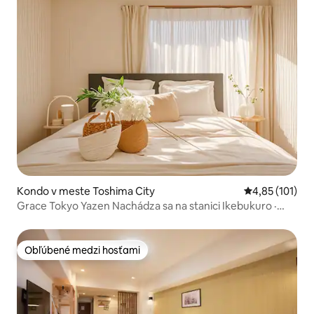
Kondo v meste Toshima City
Priemerné oho
4,85 (101)
Grace Tokyo Yazen Nachádza sa na stanici Ikebukuro ·
Priamo do Shinjuku a Shibuya | Pohodlné a rýchle, vhodné
na cestovanie a služobné cesty
Obľúbené medzi hosťami
Obľúbené medzi hosťami