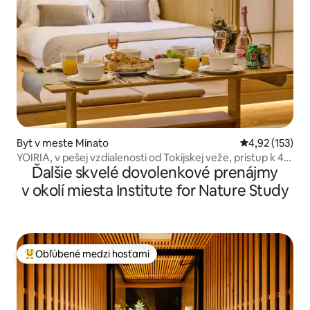
Byt v meste Minato
Priemerné ohod
4,92 (153)
YOIRIA, v pešej vzdialenosti od Tokijskej veže, prístup k 4
Ďalšie skvelé dovolenkové prenájmy
linkám, blízko stanice, priame spojenie na obe letiská,
priame spojenie na všetky turistické miesta, 2 spálne,
v okolí miesta Institute for Nature Study
maximálne 6...
Obľúbené medzi hosťami
Najobľúbenejšie medzi hosťami