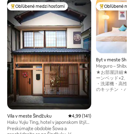
Obľúbené medzi hosťami
Obľúbené medz
Najobľúbenejšie medzi hosťami
Najobľúbenejšie 
Byt v meste Shina
Meguro – Shibuya 
moderný štýl / sup
★お部屋詳細★ ・平米数（56㎡） ・クイ
ーンベッド×2、布団
・洗濯機・高性能
のキッチン ・バルコ
京・目黒エリアの
アパート一棟貸切りの隠
沿線の目黒駅から
へのアクセスは抜
Vila v meste Šindžuku
Priemerné ohodnotenie 4,99 z 5
4,99 (141)
路地に入れば地元
Haku Yujiu Ting, hotel v japonskom štýle
な住宅街——そん
/ celoplošná klimatizácia / celoplošné
Preskúmajte obdobie Šowa a
着き」を両立させ
podlahové kúrenie / rušná štvrť Shinjuku