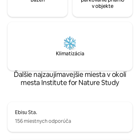
to tu ideálne na cestovanie, ale môžete
在中、ゲストの皆
v objekte
tu aj žiť ako miestni. 🍞 5 metrov pešo
だいているのがバ
Internetovo populárna pekáreň, ktorú
ら戻った後、また
milujú miestni obyvatelia, kde si každý
空気を感じながら
deň môžete vychutnať čerstvo upečený
贅沢な時間をお過ご
japonský chlieb. ☕ 20 metrov pešo
期のご旅行や小さ
Populárna japonská kaviareň, kde
に嬉しいのが、洗
môžete zažiť najautentickejšiu kávovú
完備。洋服の乾き
kultúru na rohu Tokia. 🍶 20 metrov pešo
荷物を増やしたく
Klimatizácia
Tradičná izakaja, ktorú navštevujú
す。実際に「洗濯
susedia. 🏪 3 minúty pešo Obchod so
が、結果的に何度
zmiešaným tovarom, ktorý uspokojí
になった」という
Ďalšie najzaujímavejšie miesta v okolí
vaše každodenné potreby 24 hodín
ます。 キッチンには自炊に必要な調理器
denne. Pamiatky v okolí 7 minút pešo:
具を一通りご用意
mesta Institute for Nature Study
Shinjuku Kabukicho Rôzne
ーク・スプーン・
špecializované reštaurácie a kaviarne
ー類、お皿・グラ
Obchody so zmiešaným tovarom a
イパン・鍋、まな
lekárne 15 minút pešo: Isetan Shinjuku
し・おたま・トン
Don Quijote Shinjuku Kórejská ulica
器用洗剤・スポン
Ebisu Sta.
(Shin-Okubo) Hanazono Šinto Shinjuku
ので、近くのスー
156 miestnych odporúča
Golden Street
を調達すれば、す
Uber Eatsな
利用いただけるエ
自炊・デリバリー