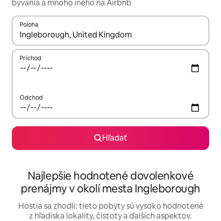
bývania a mnoho iného na Airbnb
Poloha
Keď budú výsledky k dispozícii, môžete si ich prechádzať pom
Príchod
Odchod
Hľadať
Najlepšie hodnotené dovolenkové
prenájmy v okolí mesta Ingleborough
Hostia sa zhodli: tieto pobyty sú vysoko hodnotené
z hľadiska lokality, čistoty a ďalších aspektov.