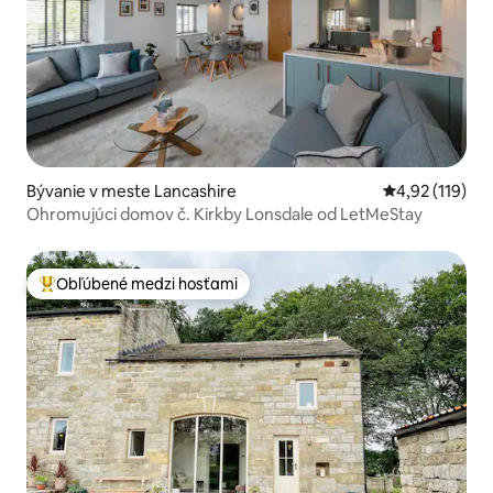
Bývanie v meste Lancashire
Priemerné oho
4,92 (119)
Ohromujúci domov č. Kirkby Lonsdale od LetMeStay
Obľúbené medzi hosťami
Najobľúbenejšie medzi hosťami