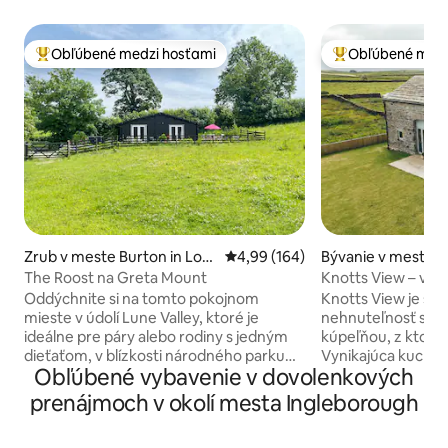
Obľúbené medzi hosťami
Obľúbené medz
Najobľúbenejšie medzi hosťami
Najobľúbenejšie 
Zrub v meste Burton in Lon
Priemerné ohodnotenie 4,99 z 5
4,99 (164)
Bývanie v meste 
sdale
The Roost na Greta Mount
Knotts View – víriv
elektromobily.
Oddýchnite si na tomto pokojnom
Knotts View je sa
mieste v údolí Lune Valley, ktoré je
nehnuteľnosť s 3 s
ideálne pre páry alebo rodiny s jedným
kúpeľňou, z ktorýc
dieťaťom, v blízkosti národného parku
Vynikajúca kuchyn
Obľúbené vybavenie v dovolenkových
Yorkshire Dales a pohoria Three Peaks a
ľahkými a francúz
len kúsok jazdy od oblasti Lake District.
terasu. Priestrann
prenájmoch v okolí mesta Ingleborough
Objekt v škandinávskom štýle
na drevo, viacúr
nachádzajúci sa na poli s rozlohou
osvetlením a franc