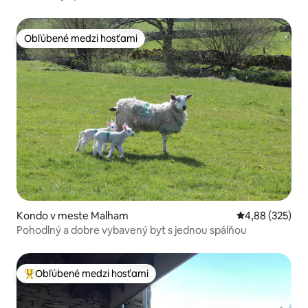
Obľúbené medzi hosťami
Obľúbené medzi hosťami
Kondo v meste Malham
Priemerné ohod
4,88 (325)
Pohodlný a dobre vybavený byt s jednou spálňou
Obľúbené medzi hosťami
Najobľúbenejšie medzi hosťami