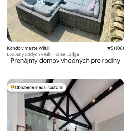
Kondo v meste Wilsill
Priemerné o
5 (106)
Luxusný oddych v Kiln House Lodge
Prenájmy domov vhodných pre rodiny
Obľúbené medzi hosťami
Najobľúbenejšie medzi hosťami