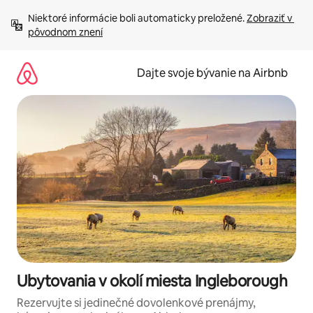
Preskočiť
Niektoré informácie boli automaticky preložené. 
Zobraziť v 
na
pôvodnom znení
obsah.
Dajte svoje bývanie na Airbnb
Ubytovania v okolí miesta Ingleborough
Rezervujte si jedinečné dovolenkové prenájmy,