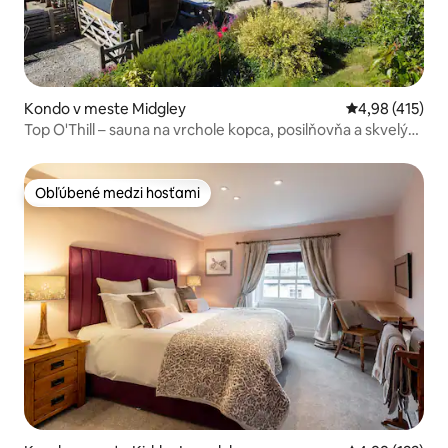
Kondo v meste Midgley
Priemerné ohod
4,98 (415)
Top O'Thill – sauna na vrchole kopca, posilňovňa a skvelý
výhľad.
Obľúbené medzi hosťami
Obľúbené medzi hosťami