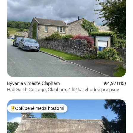
Bývanie v meste Clapham
Priemerné oho
4,97 (115)
Hall Garth Cottage, Clapham, 4 lôžka, vhodné pre psov
Obľúbené medzi hosťami
Najobľúbenejšie medzi hosťami