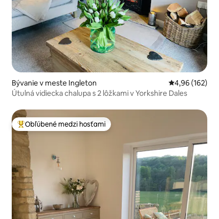
Bývanie v meste Ingleton
Priemerné ohod
4,96 (162)
Útulná vidiecka chalupa s 2 lôžkami v Yorkshire Dales
Obľúbené medzi hosťami
Najobľúbenejšie medzi hosťami