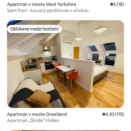
Apartmán v meste West Yorkshire
Priemerné 
5 (18)
Saint Paul – luxusný penthouse s vírivkou.
Obľúbené medzi hosťami
Obľúbené medzi hosťami
Apartmán v meste Greetland
Priemerné oho
4,93 (115)
Apartmán „Štúdio“ Hollies